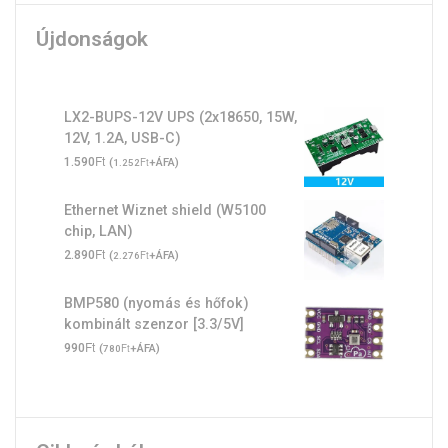
Újdonságok
LX2-BUPS-12V UPS (2x18650, 15W,
12V, 1.2A, USB-C)
Ft
1.590
(
Ft
+ÁFA)
1.252
Ethernet Wiznet shield (W5100
chip, LAN)
Ft
2.890
(
Ft
+ÁFA)
2.276
BMP580 (nyomás és hőfok)
kombinált szenzor [3.3/5V]
Ft
990
(
Ft
+ÁFA)
780