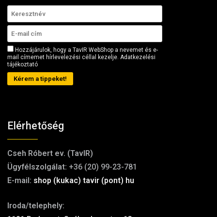
Hozzájárulok, hogy a TavIR WebShop a nevemet és e-
mail címemet hírlevelezési céllal kezelje.
Adatkezelési
tájékoztató
Kérem a tippeket!
Elérhetőség
Cseh Róbert ev. (TavIR)
Ügyfélszolgálat:
+36 (20) 99-23-781
E-mail:
shop (kukac) tavir (pont) hu
Iroda/telephely: