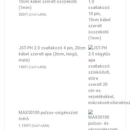
10cm kábel szerelt összekötő
(1mm)
Ft
350
(
Ft
+ÁFA)
276
JST-PH 2.0 csatlakozó 4 pin, 20cm
kábel szerelt apa (2mm, lengő,
male)
Ft
190
(
Ft
+ÁFA)
150
MAX30100 pulzus-oxigénszint
mérő
Ft
1.150
(
Ft
+ÁFA)
906