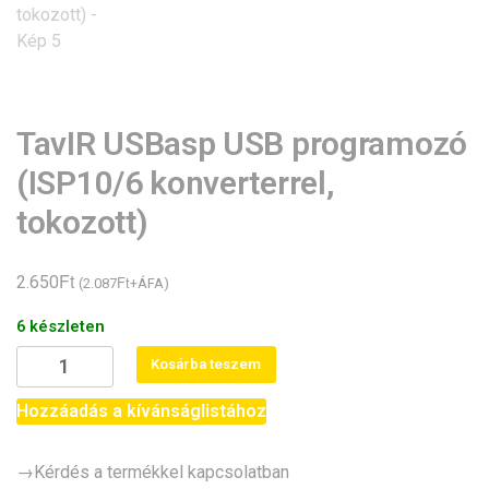
TavIR USBasp USB programozó
(ISP10/6 konverterrel,
tokozott)
Ft
2.650
Ft
(
2.087
+ÁFA)
6 készleten
TavIR
Kosárba teszem
USBasp
USB
Hozzáadás a kívánságlistához
programozó
(ISP10/6
→Kérdés a termékkel kapcsolatban
konverterrel,