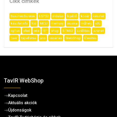
Cikk címkék
buszrendszerek
ESP32
indulás
kijelző
kosár
készlet
készletinfo
lcd
MCU
memory
munka
műhely
nfc
nyitva
oled
relé
RP
shop
STM32
szállítás
szünet
tavir
tápellátás
uno
vásárlás
WebShop
Élesítés
TavIR WebShop
→
Kapcsolat
→
Aktuális akciók
→
Újdonságok