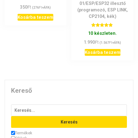
01/ESP/ESP32 illesztő
Ft
350
Ft
(
276
+ÁFA)
(programozó, ESP LINK,
CP2104, kék)
Kosárba teszem
Értékelés:
10 készleten.
4.67
/ 5
Ft
1.990
Ft
(
1.567
+ÁFA)
Kosárba teszem
Kereső
Keresés
Termékek