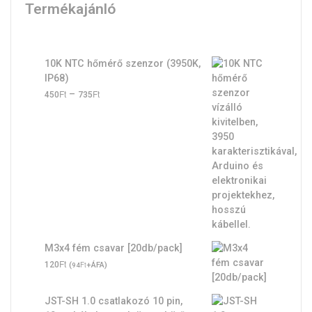
Termékajánló
10K NTC hőmérő szenzor (3950K,
IP68)
Ft
Ft
Ártartomány:
–
450
735
450Ft
-
735Ft
M3x4 fém csavar [20db/pack]
Ft
120
(
Ft
+ÁFA)
94
JST-SH 1.0 csatlakozó 10 pin,