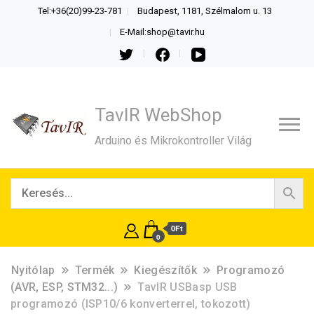
Tel:+36(20)99-23-781
Budapest, 1181, Szélmalom u. 13
E-Mail:shop@tavir.hu
TavIR WebShop
Arduino és Mikrokontroller Világ
0Ft
0
Nyitólap
Termék
Kiegészítők
Programozó
(AVR, ESP, STM32...)
TavIR USBasp USB
programozó (ISP10/6 konverterrel, tokozott)