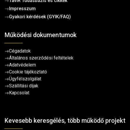
→
TavIR Tudásbázis és cikkek
→
Impresszum
→
Gyakori kérdések (GYIK/FAQ)
Működési dokumentumok
→
Cégadatok
→
Általános szerződési feltételek
→
Adatvédelem
→
Cookie tájékoztató
→
Ügyfélszolgálat
→
Szállítási díjak
→
Kapcsolat
Kevesebb keresgélés, több működő projekt