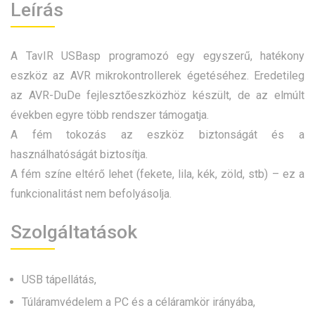
Leírás
A TavIR USBasp programozó egy egyszerű, hatékony
eszköz az AVR mikrokontrollerek égetéséhez. Eredetileg
az AVR-DuDe fejlesztőeszközhöz készült, de az elmúlt
években egyre több rendszer támogatja.
A fém tokozás az eszköz biztonságát és a
használhatóságát biztosítja.
A fém színe eltérő lehet (fekete, lila, kék, zöld, stb) – ez a
funkcionalitást nem befolyásolja.
Szolgáltatások
USB tápellátás,
Túláramvédelem a PC és a céláramkör irányába,