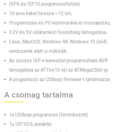
ISP6 és ISP10 programozófelület,
10 eres kábel hossza ~12 cm,
Programozás és PC-kommunikáció visszajelzés,
3.3V és 5V céláramköri feszültség támogatása,
Linux, MacOSX, Windows 98..Windows 10 (x64)
rendszerek alatt is működik.
Az összes ISP-n keresztül programozható AVR
támogatása az ATTiny13-tól az ATMega2560-ig
A programozó az USBasp firmware-t tartalmazza
A csomag tartalma
1x USBasp programozó (fémtokozott)
1x ISP10/6 átalakító