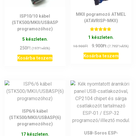
MKII pogramozó ATMEL
ISP10/10 kábel
(ATAVRISP-MKII)
(STK500/MKII/USBASP
programozóhoz)
Értékelés:
1 készleten.
5 készleten.
5.00
/ 5
Ft
Original
Current
Ft
9.900
Ft
10.900
(
7.795
+ÁFA)
Ft
250
Ft
(
197
+ÁFA)
price
price
Kosárba teszem
was:
is:
Kosárba teszem
10.900Ft.
9.900Ft.
ISP6/6 kábel
(STK500/MKII/USBASP(6)
programozóhoz)
USB-Soros ESP-
17 készleten.