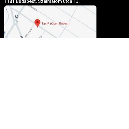
1181 Budapest, Szélmalom utca 13.
Kosárba tesze
Elfogadott kártyák
100% biztonság