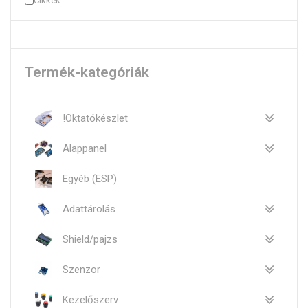
Cikkek
Termék-kategóriák
!Oktatókészlet
Alappanel
Egyéb (ESP)
Adattárolás
Shield/pajzs
Szenzor
Kezelőszerv