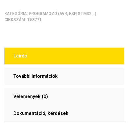
tokozott)
mennyiség
KATEGÓRIA:
PROGRAMOZÓ (AVR, ESP, STM32...)
CIKKSZÁM:
T58771
Leírás
További információk
Vélemények (0)
Dokumentáció, kérdések