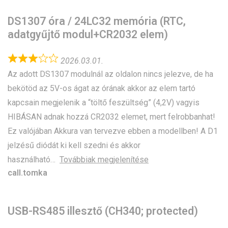
DS1307 óra / 24LC32 memória (RTC,
adatgyűjtő modul+CR2032 elem)
2026.03.01.
Az adott DS1307 modulnál az oldalon nincs jelezve, de ha
bekötöd az 5V-os ágat az órának akkor az elem tartó
kapcsain megjelenik a “töltő feszültség” (4,2V) vagyis
HIBÁSAN adnak hozzá CR2032 elemet, mert felrobbanhat!
Ez valójában Akkura van tervezve ebben a modellben! A D1
jelzésű diódát ki kell szedni és akkor
használható
Továbbiak megjelenítése
call.tomka
USB-RS485 illesztő (CH340; protected)