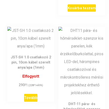
Kosárba teszem
JST-SH 1.0 csatlakozó 2
pin, 10cm kábel szerelt
anya/apa (1mm)
Elfogyott
Ft
290
Ft
(
228
+ÁFA)
Tovább
DHT-11 pára- és