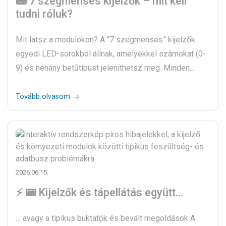
📟 7 szegmenses kijelzők – mit kell
tudni róluk?
Mit látsz a modulokon? A “7 szegmenses” kijelzők
egyedi LED-sorokból állnak, amelyekkel számokat (0-
9) és néhány betűtípust jeleníthetsz meg. Minden...
Tovább olvasom →
2026.06.15.
⚡ 📟 Kijelzők és tápellátás együtt…
… avagy a tipikus buktatók és bevált megoldások A