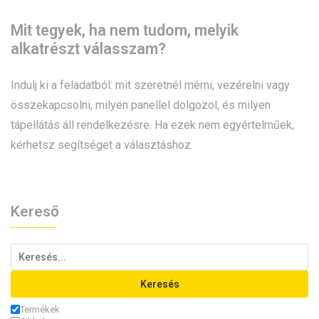
Mit tegyek, ha nem tudom, melyik
alkatrészt válasszam?
Indulj ki a feladatból: mit szeretnél mérni, vezérelni vagy
összekapcsolni, milyen panellel dolgozol, és milyen
tápellátás áll rendelkezésre. Ha ezek nem egyértelműek,
kérhetsz segítséget a választáshoz.
Kereső
Keresés
Termékek