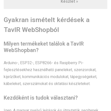
Készlet »
Gyakran ismételt kérdések a
TavIR WebShopból
Milyen termékeket találok a TavIR
WebShopban?
Arduino-, ESP32-, ESP8266- és Raspberry Pi-
fejlesztésekhez használható paneleket, szenzorokat,
kijelzőket, kommunikációs modulokat, tápegységeket,
kábeleket, szerszámokat és oktatási készleteket.
Kezdőként is tudok választani?
Igen. A magyar nyelvű leírások és útmutatók segítenek