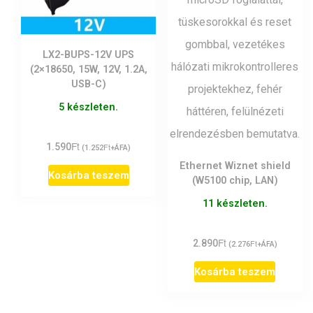
LX2-BUPS-12V UPS
(2×18650, 15W, 12V, 1.2A,
USB-C)
5 készleten.
Ft
1.590
Ft
(
1.252
+ÁFA)
Ethernet Wiznet shield
Kosárba teszem
(W5100 chip, LAN)
11 készleten.
Ft
2.890
Ft
(
2.276
+ÁFA)
Kosárba teszem