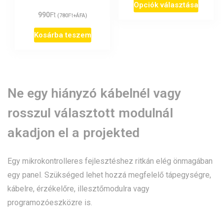
Ennek
Opciók választása
Ft
990
Ft
(
780
+ÁFA)
a
termé
Kosárba teszem
több
variáci
van.
Ne egy hiányzó kábelnél vagy
A
rosszul választott modulnál
változ
a
akadjon el a projekted
termék
válasz
Egy mikrokontrolleres fejlesztéshez ritkán elég önmagában
egy panel. Szükséged lehet hozzá megfelelő tápegységre,
ki
kábelre, érzékelőre, illesztőmodulra vagy
programozóeszközre is.