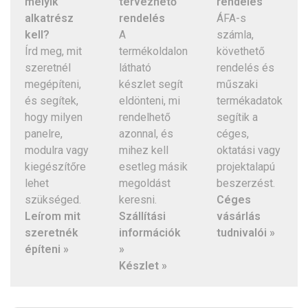
melyik
tervezhető
rendelés
alkatrész
rendelés
ÁFA-s
kell?
A
számla,
Írd meg, mit
termékoldalon
követhető
szeretnél
látható
rendelés és
megépíteni,
készlet segít
műszaki
és segítek,
eldönteni, mi
termékadatok
hogy milyen
rendelhető
segítik a
panelre,
azonnal, és
céges,
modulra vagy
mihez kell
oktatási vagy
kiegészítőre
esetleg másik
projektalapú
lehet
megoldást
beszerzést.
szükséged.
keresni.
Céges
Leírom mit
Szállítási
vásárlás
szeretnék
információk
tudnivalói »
építeni »
»
Készlet »