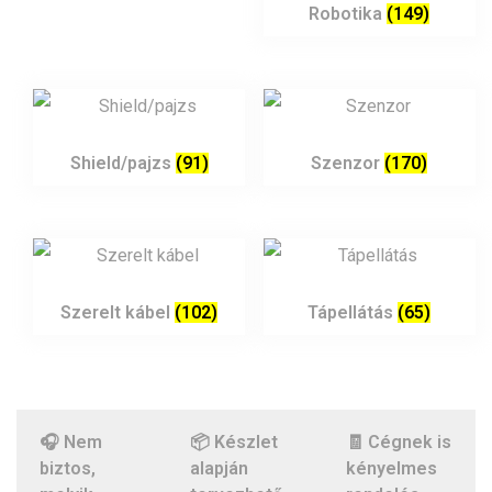
Robotika
(149)
Shield/pajzs
(91)
Szenzor
(170)
Szerelt kábel
(102)
Tápellátás
(65)
🎧 Nem
📦 Készlet
🧾 Cégnek is
biztos,
alapján
kényelmes