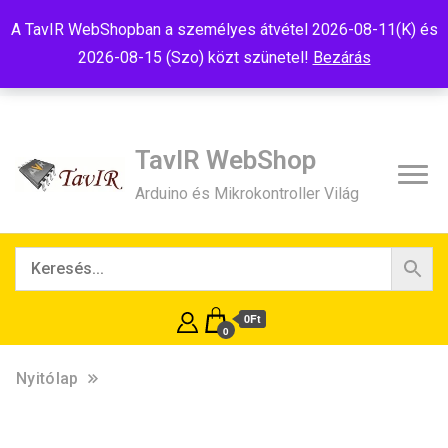
Tel:+36(20)99-23-781
Budapest, 1181, Szélmalom u. 13
A TavIR WebShopban a személyes átvétel 2026-08-11(K) és
E-Mail:shop@tavir.hu
2026-08-15 (Szo) közt szünetel!
Bezárás
TavIR WebShop
Arduino és Mikrokontroller Világ
0Ft
0
Nyitólap