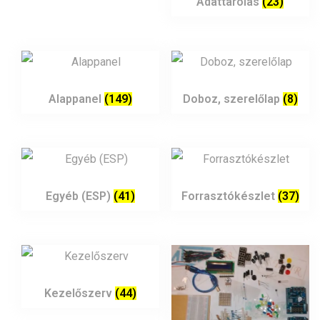
Adattárolás
(23)
Alappanel
(149)
Doboz, szerelőlap
(8)
Egyéb (ESP)
(41)
Forrasztókészlet
(37)
Kezelőszerv
(44)