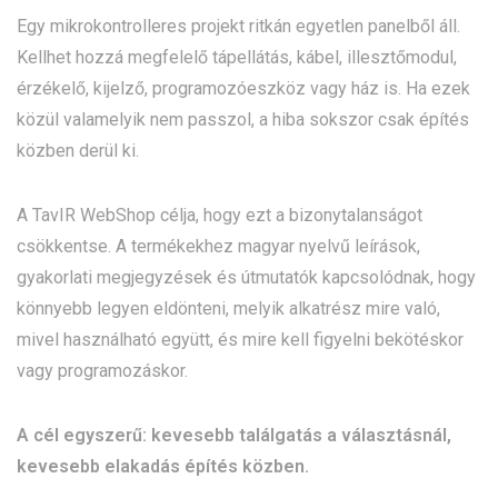
Egy mikrokontrolleres projekt ritkán egyetlen panelből áll.
Kellhet hozzá megfelelő tápellátás, kábel, illesztőmodul,
érzékelő, kijelző, programozóeszköz vagy ház is. Ha ezek
közül valamelyik nem passzol, a hiba sokszor csak építés
közben derül ki.
A TavIR WebShop célja, hogy ezt a bizonytalanságot
csökkentse. A termékekhez magyar nyelvű leírások,
gyakorlati megjegyzések és útmutatók kapcsolódnak, hogy
könnyebb legyen eldönteni, melyik alkatrész mire való,
mivel használható együtt, és mire kell figyelni bekötéskor
vagy programozáskor.
A cél egyszerű: kevesebb találgatás a választásnál,
kevesebb elakadás építés közben.