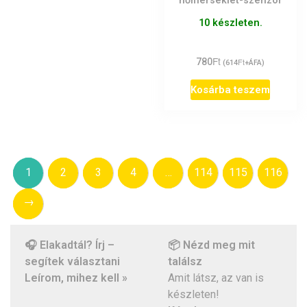
hőmérséklet-szenzor
10 készleten.
Ft
780
Ft
(
614
+ÁFA)
Kosárba teszem
1
2
3
4
…
114
115
116
→
🎧 Elakadtál? Írj –
📦 Nézd meg mit
segítek választani
találsz
Leírom, mihez kell »
Amit látsz, az van is
készleten!