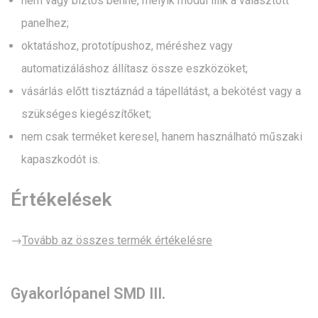
nem vagy biztos benne, melyik modul illik a választott
panelhez;
oktatáshoz, prototípushoz, méréshez vagy
automatizáláshoz állítasz össze eszközöket;
vásárlás előtt tisztáznád a tápellátást, a bekötést vagy a
szükséges kiegészítőket;
nem csak terméket keresel, hanem használható műszaki
kapaszkodót is.
Értékelések
→
Tovább az összes termék értékelésre
Gyakorlópanel SMD III.