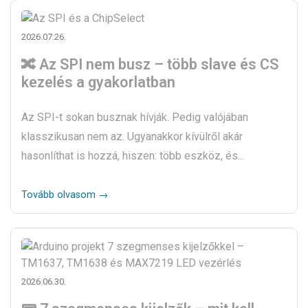
2026.07.26.
🔀 Az SPI nem busz – több slave és CS
kezelés a gyakorlatban
Az SPI-t sokan busznak hívják. Pedig valójában
klasszikusan nem az. Ugyanakkor kívülről akár
hasonlíthat is hozzá, hiszen: több eszköz, és...
Tovább olvasom →
2026.06.30.