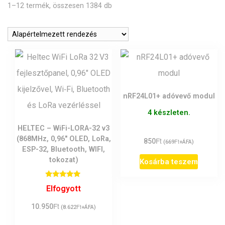
1–12 termék, összesen 1384 db
nRF24L01+ adóvevő modul
4 készleten.
HELTEC – WiFi-LORA-32 v3
(868MHz, 0,96″ OLED, LoRa,
Ft
850
Ft
(
669
+ÁFA)
ESP-32, Bluetooth, WIFI,
tokozat)
Kosárba teszem
Értékelés:
Elfogyott
5.00
/ 5
Ft
10.950
Ft
(
8.622
+ÁFA)