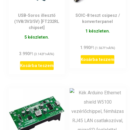
USB-Soros illesztő
SOIC-8 teszt csipesz /
(1V8/3V3/5V) [FT232RL
konverterpanel
chipset]
1 készleten.
5 készleten.
Ft
1.990
Ft
(
1.567
+ÁFA)
Ft
3.990
Ft
(
3.142
+ÁFA)
Kosárba teszem
Kosárba teszem