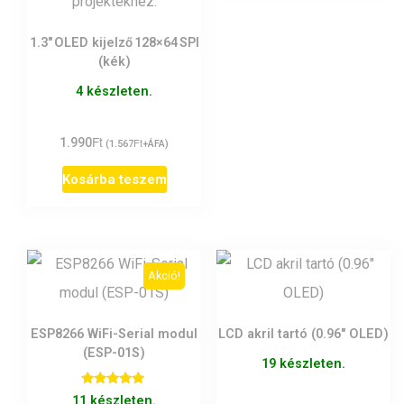
1.3″ OLED kijelző 128×64 SPI
(kék)
4 készleten.
Ft
1.990
Ft
(
1.567
+ÁFA)
Kosárba teszem
Akció!
ESP8266 WiFi-Serial modul
LCD akril tartó (0.96″ OLED)
(ESP-01S)
19 készleten.
Értékelés:
11 készleten.