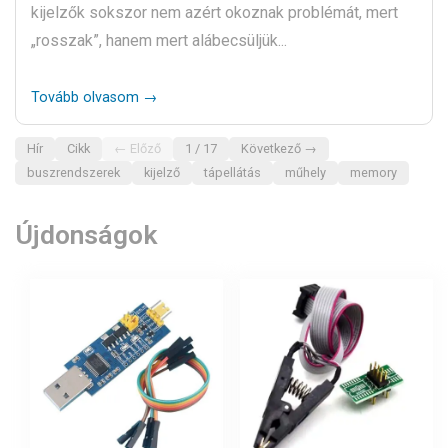
kijelzők sokszor nem azért okoznak problémát, mert
„rosszak”, hanem mert alábecsüljük...
Tovább olvasom →
Hír
Cikk
← Előző
1 / 17
Következő →
buszrendszerek
kijelző
tápellátás
műhely
memory
Újdonságok