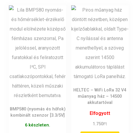
HELTEC – WiFi LoRa 32 V4
műanyag ház – 14500
akkutartóval
BMP580 (nyomás és hőfok)
Elfogyott
kombinált szenzor [3.3/5V]
Ft
1.750
6 készleten.