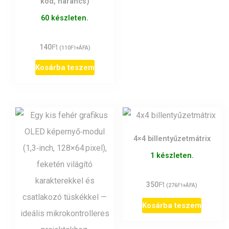
kód, narancs)
60 készleten.
Ft
140
Ft
(
110
+ÁFA)
Kosárba teszem
4×4 billentyűzetmátrix
1 készleten.
Ft
350
Ft
(
276
+ÁFA)
Kosárba teszem