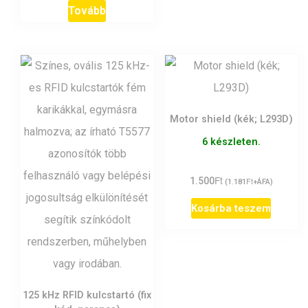
Tovább
Motor shield (kék; L293D)
6 készleten.
Ft
1.500
Ft
(
1.181
+ÁFA)
Kosárba teszem
125 kHz RFID kulcstartó (fix