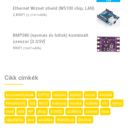
Ethernet Wiznet shield (W5100 chip, LAN)
Ft
2.890
(
Ft
+ÁFA)
2.276
BMP580 (nyomás és hőfok) kombinált
szenzor [3.3/5V]
Ft
990
(
Ft
+ÁFA)
780
Cikk címkék
buszrendszerek
ESP32
indulás
kijelző
kosár
készlet
készletinfo
lcd
MCU
memory
munka
műhely
nfc
nyitva
oled
relé
RP
shop
STM32
szállítás
szünet
tavir
tápellátás
uno
vásárlás
WebShop
Élesítés