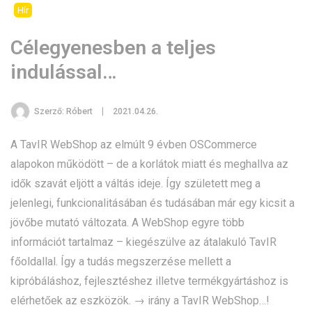
Hír
Célegyenesben a teljes
indulással…
Szerző:
Róbert
2021.04.26.
A TavIR WebShop az elmúlt 9 évben OSCommerce
alapokon működött – de a korlátok miatt és meghallva az
idők szavát eljött a váltás ideje. Így született meg a
jelenlegi, funkcionalitásában és tudásában már egy kicsit a
jövőbe mutató változata. A WebShop egyre több
információt tartalmaz – kiegészülve az átalakuló TavIR
főoldallal. Így a tudás megszerzése mellett a
kipróbáláshoz, fejlesztéshez illetve termékgyártáshoz is
elérhetőek az eszközök. →
irány a TavIR WebShop…
!