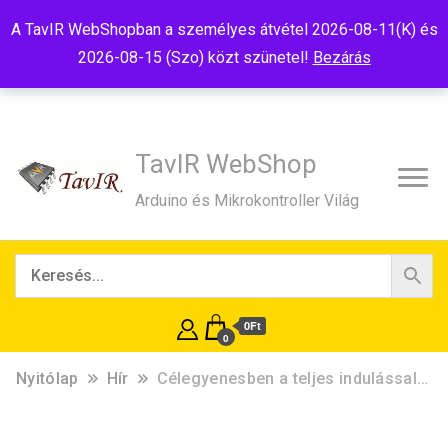
Tel:+36(20)99-23-781
Budapest, 1181, Szélmalom u. 13
A TavIR WebShopban a személyes átvétel 2026-08-11(K) és
E-Mail:shop@tavir.hu
2026-08-15 (Szo) közt szünetel!
Bezárás
TavIR WebShop
Arduino és Mikrokontroller Világ
0Ft
0
Nyitólap
Hír
Célegyenesben a teljes indulással…