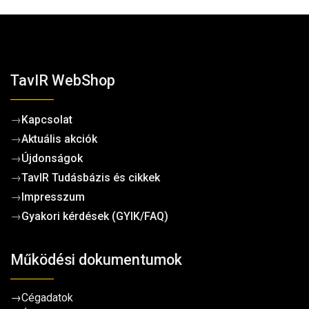
TavIR WebShop
→
Kapcsolat
→
Aktuális akciók
→
Újdonságok
→
TavIR Tudásbázis és cikkek
→
Impresszum
→
Gyakori kérdések (GYIK/FAQ)
Működési dokumentumok
→
Cégadatok