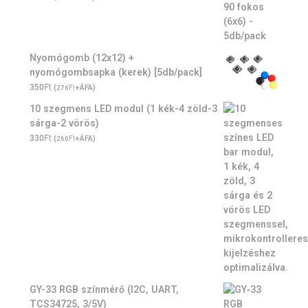
Nyomógomb (12x12) +
nyomógombsapka (kerek) [5db/pack]
Ft
350
(
Ft
+ÁFA)
276
10 szegmens LED modul (1 kék-4 zöld-3
sárga-2 vörös)
Ft
330
(
Ft
+ÁFA)
260
GY-33 RGB színmérő (I2C, UART,
TCS34725, 3/5V)