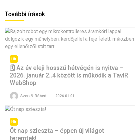
További írások
Hír
🗓️ Az év eleji hosszú hétvégén is nyitva –
2026. január 2..4 között is működik a TavIR
WebShop
Szerző:
Róbert
2026.01.01.
Hír
Öt nap szieszta – éppen új világot
teremtek!