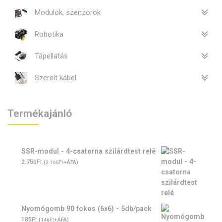
Modulok, szenzorok
Robotika
Tápellátás
Szerelt kábel
Termékajánló
SSR-modul - 4-csatorna szilárdtest relé
Ft
2.750
(
Ft
+ÁFA)
2.165
Nyomógomb 90 fokos (6x6) - 5db/pack
Ft
185
(
Ft
+ÁFA)
146