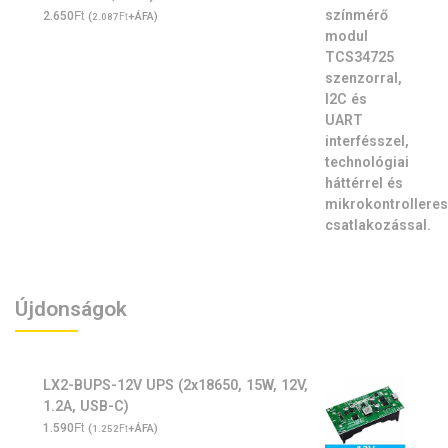
Ft
2.650
(
Ft
+ÁFA)
2.087
Újdonságok
LX2-BUPS-12V UPS (2x18650, 15W, 12V,
1.2A, USB-C)
Ft
1.590
(
Ft
+ÁFA)
1.252