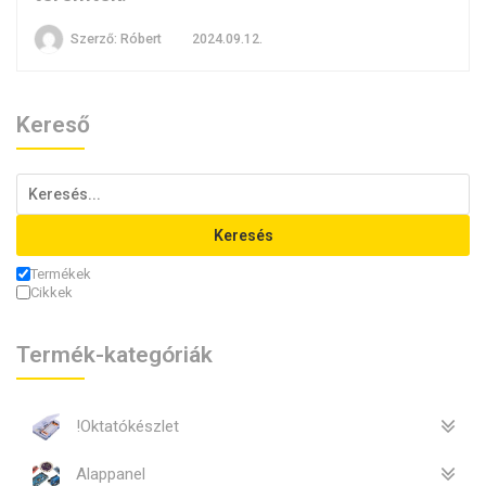
Szerző:
Róbert
2024.09.12.
Kereső
Keresés
Termékek
Cikkek
Termék-kategóriák
!Oktatókészlet
Alappanel