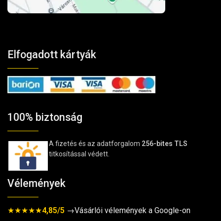
Elfogadott kártyák
100% biztonság
A fizetés és az adatforgalom
256-bites TLS
titkosítással védett.
Vélemények
★★★★★
4,85/5
→Vásárlói vélemények a Google-on