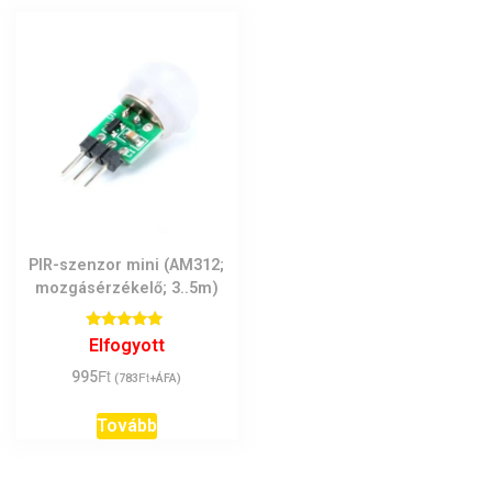
PIR-szenzor mini (AM312;
mozgásérzékelő; 3..5m)
Értékelés:
Elfogyott
5.00
/ 5
Ft
995
Ft
(
783
+ÁFA)
Tovább