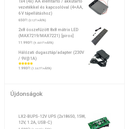
1x4 (4x) AA elemtartó / akkutartó
vezetékkel és kapcsolóval (4×AA,
6 V tápellátáshoz)
Ft
650
(
Ft
+ÁFA)
512
2x8 összefűzött 8x8 mátrix LED
(MAX7219/MAX7221) [piros]
Ft
11.990
(
Ft
+ÁFA)
9.441
Hálózati dugasztáp/adapter (230V
/ 9V@1A)
Ft
Értékelés:
1.990
(
Ft
+ÁFA)
1.567
5.00
/ 5
Újdonságok
LX2-BUPS-12V UPS (2x18650, 15W,
12V, 1.2A, USB-C)
Ft