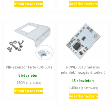
Kosárba teszem
Kosárba teszem
PIR-szenzor tartó (SR-501)
RCWL-0513 radaros
jelenlét/mozgás érzékelő
5 készleten.
45 készleten.
Ft
450
Ft
(
354
+ÁFA)
Ft
1.450
Ft
(
1.142
+ÁFA)
Kosárba teszem
Kosárba teszem