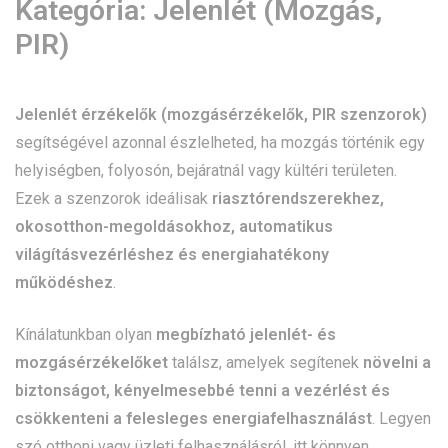
Kategória:
Jelenlét (Mozgás,
PIR)
Jelenlét érzékelők (mozgásérzékelők, PIR szenzorok)
segítségével azonnal észlelheted, ha mozgás történik egy
helyiségben, folyosón, bejáratnál vagy kültéri területen.
Ezek a szenzorok ideálisak
riasztórendszerekhez,
okosotthon-megoldásokhoz, automatikus
világításvezérléshez és energiahatékony
működéshez
.
Kínálatunkban olyan
megbízható jelenlét- és
mozgásérzékelőket
találsz, amelyek segítenek
növelni a
biztonságot, kényelmesebbé tenni a vezérlést és
csökkenteni a felesleges energiafelhasználást
. Legyen
szó otthoni vagy üzleti felhasználásról, itt könnyen