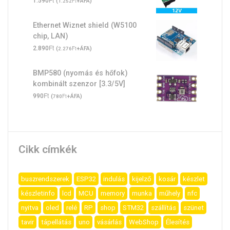
1.590
(
Ft
+ÁFA)
1.252
Ethernet Wiznet shield (W5100
chip, LAN)
Ft
2.890
(
Ft
+ÁFA)
2.276
BMP580 (nyomás és hőfok)
kombinált szenzor [3.3/5V]
Ft
990
(
Ft
+ÁFA)
780
Cikk címkék
buszrendszerek
ESP32
indulás
kijelző
kosár
készlet
készletinfo
lcd
MCU
memory
munka
műhely
nfc
nyitva
oled
relé
RP
shop
STM32
szállítás
szünet
tavir
tápellátás
uno
vásárlás
WebShop
Élesítés