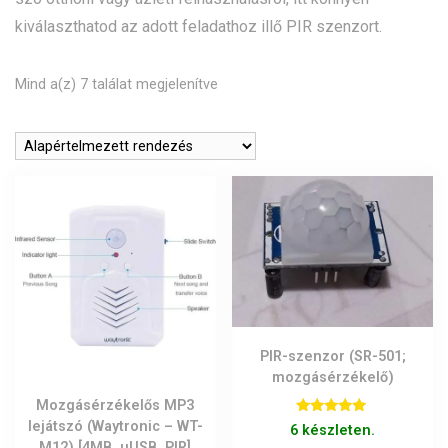
kiválaszthatod az adott feladathoz illő PIR szenzort.
Mind a(z) 7 találat megjelenítve
PIR-szenzor (SR-501;
mozgásérzékelő)
Mozgásérzékelős MP3
Értékelés:
lejátszó (Waytronic – WT-
6 készleten.
5.00
M12) [4MB, uUSB, PIR]