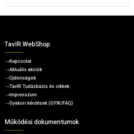
TavIR WebShop
→
Kapcsolat
→
Aktuális akciók
→
Újdonságok
→
TavIR Tudásbázis és cikkek
→
Impresszum
→
Gyakori kérdések (GYIK/FAQ)
Működési dokumentumok