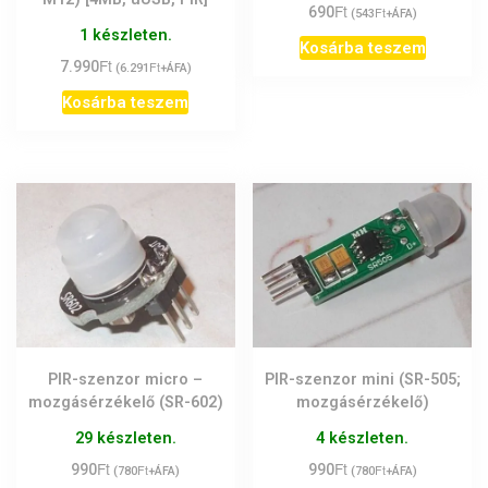
/ 5
Ft
690
Ft
(
543
+ÁFA)
1 készleten.
Kosárba teszem
Ft
7.990
Ft
(
6.291
+ÁFA)
Kosárba teszem
PIR-szenzor micro –
PIR-szenzor mini (SR-505;
mozgásérzékelő (SR-602)
mozgásérzékelő)
29 készleten.
4 készleten.
Ft
Ft
990
Ft
990
Ft
(
780
+ÁFA)
(
780
+ÁFA)