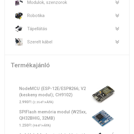
Modulok, szenzorok
Robotika
Tápellátás
Szerelt kábel
Termékajánló
NodeMCU (ESP-12E/ESP8266; V2
(keskeny modul); CH9102)
Ft
2.990
(
Ft
+ÁFA)
2.354
SPIFlash memória modul (W25xx,
QH32BHIG, 32MB)
Ft
1.250
(
Ft
+ÁFA)
984