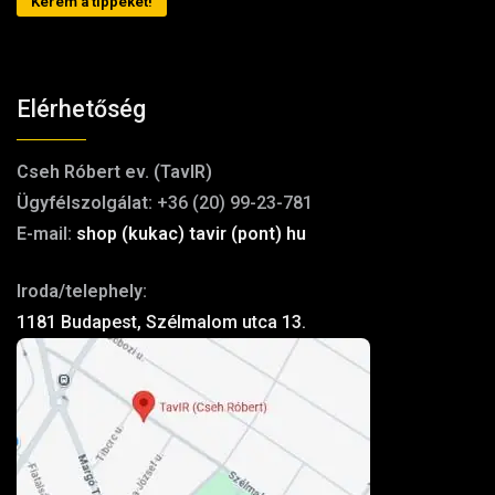
Kérem a tippeket!
Elérhetőség
Cseh Róbert ev. (TavIR)
Ügyfélszolgálat:
+36 (20) 99-23-781
E-mail:
shop (kukac) tavir (pont) hu
Iroda/telephely:
1181 Budapest, Szélmalom utca 13.