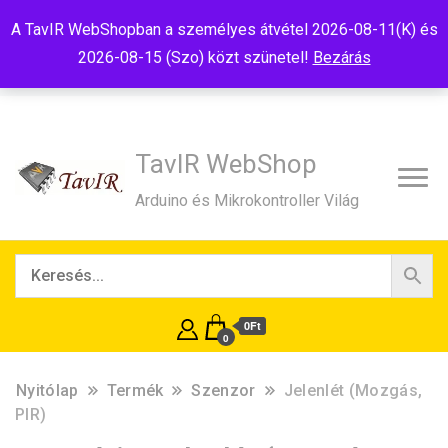
Tel:+36(20)99-23-781
Budapest, 1181, Szélmalom u. 13
A TavIR WebShopban a személyes átvétel 2026-08-11(K) és
E-Mail:shop@tavir.hu
2026-08-15 (Szo) közt szünetel!
Bezárás
TavIR WebShop
Arduino és Mikrokontroller Világ
0Ft
0
Nyitólap
Termék
Szenzor
Jelenlét (Mozgás,
PIR)