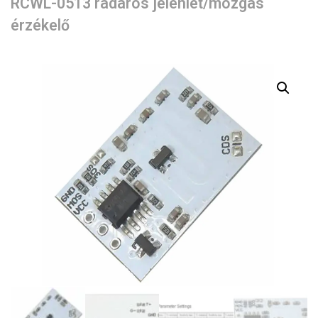
RCWL-0513 radaros jelenlét/mozgás
érzékelő