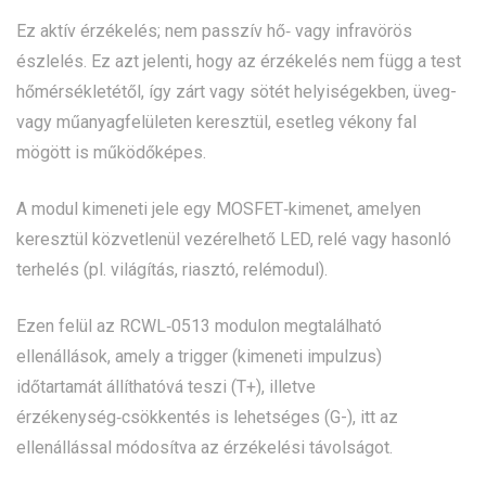
Ez aktív érzékelés; nem passzív hő‑ vagy infravörös
észlelés. Ez azt jelenti, hogy az érzékelés nem függ a test
hőmérsékletétől, így zárt vagy sötét helyiségekben, üveg-
vagy műanyagfelületen keresztül, esetleg vékony fal
mögött is működőképes.
A modul kimeneti jele egy MOSFET‑kimenet, amelyen
keresztül közvetlenül vezérelhető LED, relé vagy hasonló
terhelés (pl. világítás, riasztó, relémodul).
Ezen felül az RCWL‑0513 modulon megtalálható
ellenállások, amely a trigger (kimeneti impulzus)
időtartamát állíthatóvá teszi (T+), illetve
érzékenység‑csökkentés is lehetséges (G-), itt az
ellenállással módosítva az érzékelési távolságot.