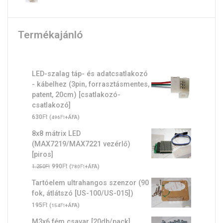
Termékajánló
LED-szalag táp- és adatcsatlakozó
- kábelhez (3pin, forrasztásmentes,
patent, 20cm) [csatlakozó-
csatlakozó]
Ft
630
(
Ft
+ÁFA)
496
8x8 mátrix LED
(MAX7219/MAX7221 vezérlő)
[piros]
Original
Ft
Current
Ft
990
(
Ft
+ÁFA)
1.250
780
price
price
Tartóelem ultrahangos szenzor (90
was:
is:
fok, átlátszó [US-100/US-015])
1.250Ft.
990Ft.
Ft
195
(
Ft
+ÁFA)
154
M3x6 fém csavar [20db/pack]