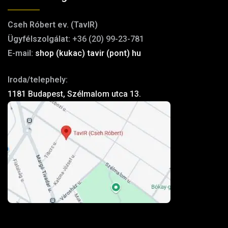
Cseh Róbert ev. (TavIR)
Ügyfélszolgálat:
+36 (20) 99-23-781
E-mail:
shop (kukac) tavir (pont) hu
Iroda/telephely:
1181 Budapest, Szélmalom utca 13.