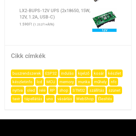
LX2-BUPS-12V UPS (2x18650, 15W,
12V, 1.2A, USB-C)
Ft
1.590
(
Ft
+ÁFA)
1.252
Cikk címkék
buszrendszerek
ESP32
indulás
kijelző
kosár
készlet
készletinfo
lcd
MCU
memory
munka
műhely
nfc
nyitva
oled
relé
RP
shop
STM32
szállítás
szünet
tavir
tápellátás
uno
vásárlás
WebShop
Élesítés