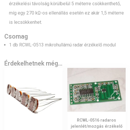
érzékelési távolság körülbelül 5 méterre csökkenthető,
míg egy 270 kΩ-os ellenállás esetén ez akár 1,5 méterre
is lecsökkenhet.
Csomag
1 db RCWL-0513 mikrohullámú radar érzékelő modul
Érdekelhetnek még…
RCWL-0516 radaros
jelenlét/mozgás érzékelő