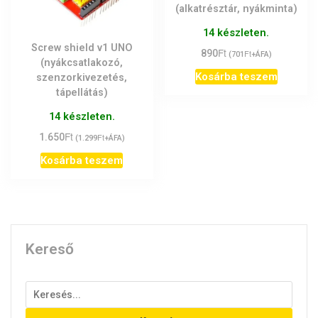
(alkatrésztár, nyákminta)
14 készleten.
Screw shield v1 UNO
Ft
890
Ft
(
701
+ÁFA)
(nyákcsatlakozó,
Kosárba teszem
szenzorkivezetés,
tápellátás)
14 készleten.
Ft
1.650
Ft
(
1.299
+ÁFA)
Kosárba teszem
Kereső