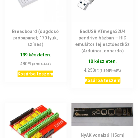
Breadboard (dugdosó
BadUSB ATmega32U4
próbapanel; 170 lyuk,
pendrive házban – HID
színes)
emulátor fejlesztőeszköz
(Arduino/Leonardo)
139 készleten.
10 készleten.
Ft
480
Ft
(
378
+ÁFA)
Ft
4.250
Ft
(
3.346
+ÁFA)
Kosárba teszem
Kosárba teszem
NyÁK vonalzó [15cm]