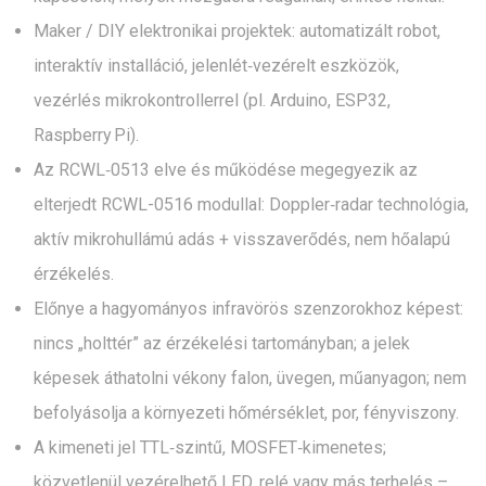
Maker / DIY elektronikai projektek: automatizált robot,
interaktív installáció, jelenlét‑vezérelt eszközök,
vezérlés mikrokontrollerrel (pl. Arduino, ESP32,
Raspberry Pi).
Az RCWL‑0513 elve és működése megegyezik az
elterjedt RCWL-0516 modullal: Doppler‑radar technológia,
aktív mikrohullámú adás + visszaverődés, nem hőalapú
érzékelés.
Előnye a hagyományos infravörös szenzorokhoz képest:
nincs „holttér” az érzékelési tartományban; a jelek
képesek áthatolni vékony falon, üvegen, műanyagon; nem
befolyásolja a környezeti hőmérséklet, por, fényviszony.
A kimeneti jel TTL‑szintű, MOSFET‑kimenetes;
közvetlenül vezérelhető LED, relé vagy más terhelés –