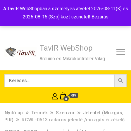
Tel:+36(20)99-23-781
Budapest, 1181, Szélmalom u. 13
A TavIR WebShopban a személyes átvétel 2026-08-11(K) és
E-Mail:shop@tavir.hu
2026-08-15 (Szo) közt szünetel!
Bezárás
TavIR WebShop
Arduino és Mikrokontroller Világ
0Ft
0
Nyitólap
Termék
Szenzor
Jelenlét (Mozgás,
PIR)
RCWL-0513 radaros jelenlét/mozgás érzékelő