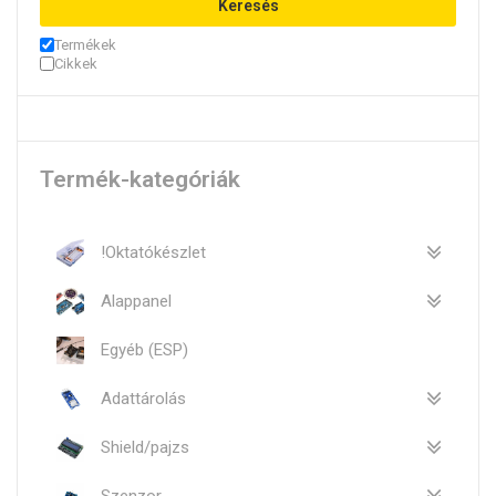
Keresés
Termékek
Cikkek
Termék-kategóriák
!Oktatókészlet
Alappanel
Egyéb (ESP)
Adattárolás
Shield/pajzs