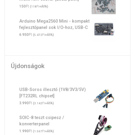
Ft
150
(
Ft
+ÁFA)
118
Arduino Mega2560 Mini - kompakt
fejlesztőpanel sok I/O-hoz, USB-C
Ft
6.950
(
Ft
+ÁFA)
5.472
Újdonságok
USB-Soros illesztő (1V8/3V3/5V)
[FT232RL chipset]
Ft
3.990
(
Ft
+ÁFA)
3.142
SOIC-8 teszt csipesz /
konverterpanel
Ft
1.990
(
Ft
+ÁFA)
1.567