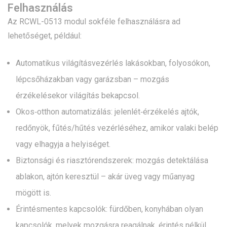
Felhasználás
Az RCWL-0513 modul sokféle felhasználásra ad
lehetőséget, például:
Automatikus világításvezérlés lakásokban, folyosókon,
lépcsőházakban vagy garázsban – mozgás
érzékelésekor világítás bekapcsol.
Okos‑otthon automatizálás: jelenlét‑érzékelés ajtók,
redőnyök, fűtés/hűtés vezérléséhez, amikor valaki belép
vagy elhagyja a helyiséget.
Biztonsági és riasztórendszerek: mozgás detektálása
ablakon, ajtón keresztül – akár üveg vagy műanyag
mögött is.
Érintésmentes kapcsolók: fürdőben, konyhában olyan
kapcsolók, melyek mozgásra reagálnak, érintés nélkül.