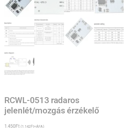
RCWL-0513 radaros
jelenlét/mozgás érzékelő
Ft
1.450
Ft
(
1.142
+ÁFA)