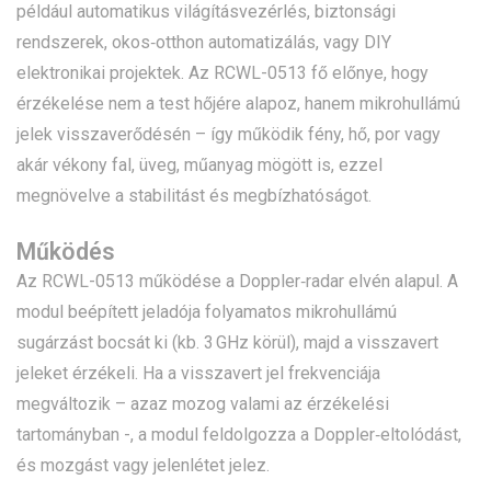
például automatikus világításvezérlés, biztonsági
rendszerek, okos‑otthon automatizálás, vagy DIY
elektronikai projektek. Az RCWL-0513 fő előnye, hogy
érzékelése nem a test hőjére alapoz, hanem mikrohullámú
jelek visszaverődésén – így működik fény, hő, por vagy
akár vékony fal, üveg, műanyag mögött is, ezzel
megnövelve a stabilitást és megbízhatóságot.
Működés
Az RCWL-0513 működése a Doppler‑radar elvén alapul. A
modul beépített jeladója folyamatos mikrohullámú
sugárzást bocsát ki (kb. 3 GHz körül), majd a visszavert
jeleket érzékeli. Ha a visszavert jel frekvenciája
megváltozik – azaz mozog valami az érzékelési
tartományban -, a modul feldolgozza a Doppler‑eltolódást,
és mozgást vagy jelenlétet jelez.