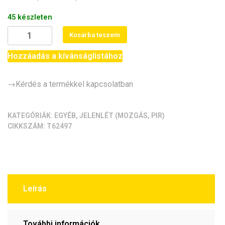
45 készleten
RCWL-
Kosárba teszem
0513
radaros
Hozzáadás a kívánságlistához
jelenlét/mozgás
érzékelő
→Kérdés a termékkel kapcsolatban
mennyiség
KATEGÓRIÁK:
EGYÉB
,
JELENLÉT (MOZGÁS, PIR)
CIKKSZÁM:
T62497
Leírás
További információk