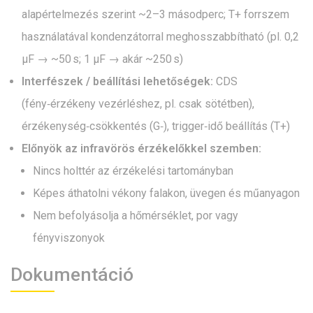
alapértelmezés szerint ~2–3 másodperc; T+ forrszem
használatával kondenzátorral meghosszabbítható (pl. 0,2
µF → ~50 s; 1 µF → akár ~250 s)
Interfészek / beállítási lehetőségek:
CDS
(fény‑érzékeny vezérléshez, pl. csak sötétben),
érzékenység‑csökkentés (G‑), trigger‑idő beállítás (T+)
Előnyök az infravörös érzékelőkkel szemben:
Nincs holttér az érzékelési tartományban
Képes áthatolni vékony falakon, üvegen és műanyagon
Nem befolyásolja a hőmérséklet, por vagy
fényviszonyok
Dokumentáció