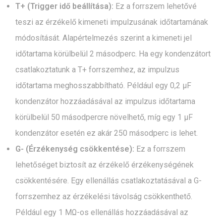
T+ (Trigger idő beállítása):
Ez a forrszem lehetővé
teszi az érzékelő kimeneti impulzusának időtartamának
módosítását. Alapértelmezés szerint a kimeneti jel
időtartama körülbelül 2 másodperc. Ha egy kondenzátort
csatlakoztatunk a T+ forrszemhez, az impulzus
időtartama meghosszabbítható. Például egy 0,2 µF
kondenzátor hozzáadásával az impulzus időtartama
körülbelül 50 másodpercre növelhető, míg egy 1 µF
kondenzátor esetén ez akár 250 másodperc is lehet.
G- (Érzékenység csökkentése):
Ez a forrszem
lehetőséget biztosít az érzékelő érzékenységének
csökkentésére. Egy ellenállás csatlakoztatásával a G-
forrszemhez az érzékelési távolság csökkenthető.
Például egy 1 MΩ-os ellenállás hozzáadásával az