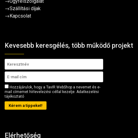
→
Ügyfélszolgálat
→
Szállítási díjak
→
Kapcsolat
Kevesebb keresgélés, több működő projekt
Hozzájárulok, hogy a TavIR WebShop a nevemet és e-
mail címemet hírlevelezési céllal kezelje.
Adatkezelési
tájékoztató
Kérem a tippeket!
Elérhetőség