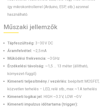
így mikrokontrollerrel (Arduino, ESP, stb.) azonnal
használható.
Műszaki jellemzők
Tápfeszültség:
3–30 V DC
Áramfelvétel:
~2,5 mA
Működési frekvencia:
~3 GHz
Érzékelési távolság:
~1,5 … 13 méter (állítható,
környezet‑függő)
Kimeneti teljesítmény / vezérlés:
beépített MOSFET,
közvetlen terhelés – LED, relé stb., max ~1 A terhelés
Kimeneti logikai jel:
HIGH ~3.3 V, LOW ~0 V
Kimeneti impulzus időtartama (trigger):