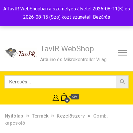
Tel:+36(20)99-23-781
Budapest, 1181, Szélmalom u. 13
A TavIR WebShopban a személyes átvétel 2026-08-11(K) és
E-Mail:shop@tavir.hu
2026-08-15 (Szo) közt szünetel!
Bezárás
TavIR WebShop
Arduino és Mikrokontroller Világ
0Ft
0
Nyitólap
Termék
Kezelőszerv
Gomb,
kapcsoló