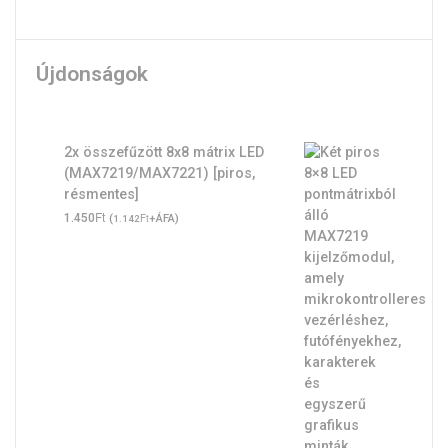
Újdonságok
2x összefűzött 8x8 mátrix LED
(MAX7219/MAX7221) [piros,
résmentes]
Ft
1.450
(
Ft
+ÁFA)
1.142