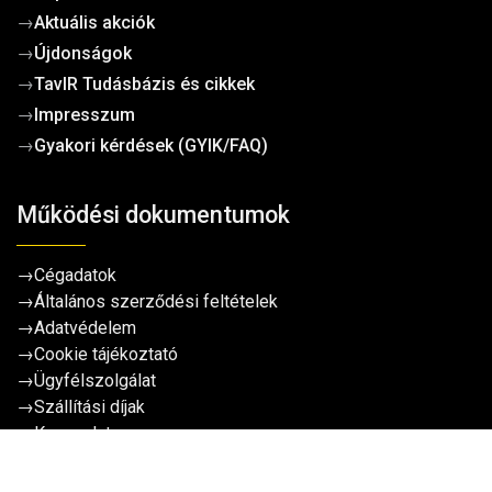
→
Aktuális akciók
→
Újdonságok
→
TavIR Tudásbázis és cikkek
→
Impresszum
→
Gyakori kérdések (GYIK/FAQ)
Működési dokumentumok
→
Cégadatok
→
Általános szerződési feltételek
→
Adatvédelem
→
Cookie tájékoztató
→
Ügyfélszolgálat
→
Szállítási díjak
→
Kapcsolat