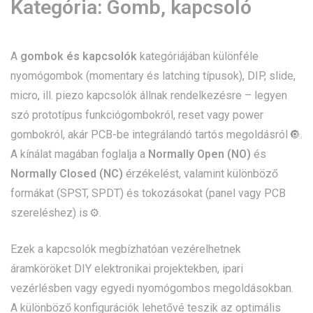
Kategória:
Gomb, kapcsoló
A
gombok és kapcsolók
kategóriájában különféle
nyomógombok (momentary és latching típusok), DIP, slide,
micro, ill. piezo kapcsolók állnak rendelkezésre – legyen
szó prototípus funkciógombokról, reset vagy power
gombokról, akár PCB-be integrálandó tartós megoldásról 🔘.
A kínálat magában foglalja a
Normally Open (NO)
és
Normally Closed (NC)
érzékelést, valamint különböző
formákat (SPST, SPDT) és tokozásokat (panel vagy PCB
szereléshez) is ⚙️.
Ezek a kapcsolók megbízhatóan vezérelhetnek
áramköröket DIY elektronikai projektekben, ipari
vezérlésben vagy egyedi nyomógombos megoldásokban.
A különböző konfigurációk lehetővé teszik az optimális