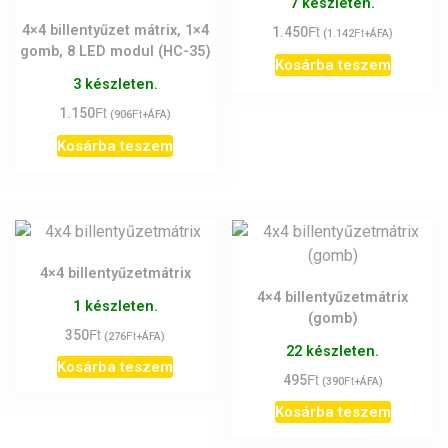
7 készleten.
Ft
4×4 billentyűzet mátrix, 1×4
1.450
Ft
(
1.142
+ÁFA)
gomb, 8 LED modul (HC-35)
Kosárba teszem
3 készleten.
Ft
1.150
Ft
(
906
+ÁFA)
Kosárba teszem
4×4 billentyűzetmátrix
4×4 billentyűzetmátrix
1 készleten.
(gomb)
Ft
350
Ft
(
276
+ÁFA)
22 készleten.
Kosárba teszem
Ft
495
Ft
(
390
+ÁFA)
Kosárba teszem