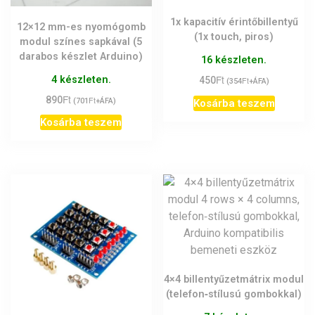
1x kapacitív érintőbillentyű
12×12 mm-es nyomógomb
(1x touch, piros)
modul színes sapkával (5
darabos készlet Arduino)
16 készleten.
Ft
4 készleten.
450
Ft
(
354
+ÁFA)
Ft
890
Ft
(
701
+ÁFA)
Kosárba teszem
Kosárba teszem
4×4 billentyűzetmátrix modul
(telefon‑stílusú gombokkal)