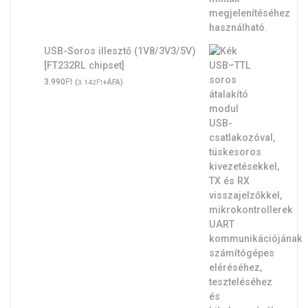
USB-Soros illesztő (1V8/3V3/5V)
[FT232RL chipset]
Ft
3.990
(
Ft
+ÁFA)
3.142