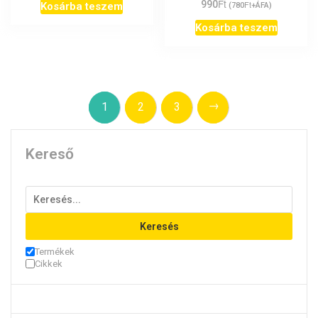
Ft
990
Ft
Kosárba teszem
(
780
+ÁFA)
Kosárba teszem
→
1
2
3
Kereső
Keresés
Termékek
Cikkek