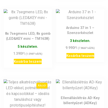
Arduino 37 in 1 –
Szenzorkészlet
8x 7segmens LED, 8x gomb
(LED&KEY mini – TM1638)
3 készleten.
5 készleten.
Ft
9.990
Ft
(
7.866
+ÁFA)
Ft
1.390
Ft
(
1.094
+ÁFA)
Kosárba teszem
Kosárba teszem
Akció!
Ellenálláslétrás AD-Key
billentyűzet (ADKey)