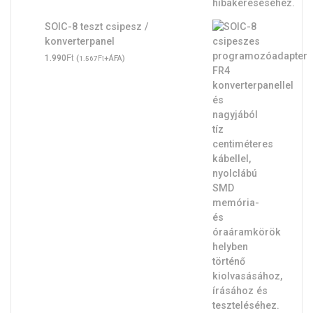
SOIC-8 teszt csipesz /
konverterpanel
Ft
1.990
(
Ft
+ÁFA)
1.567