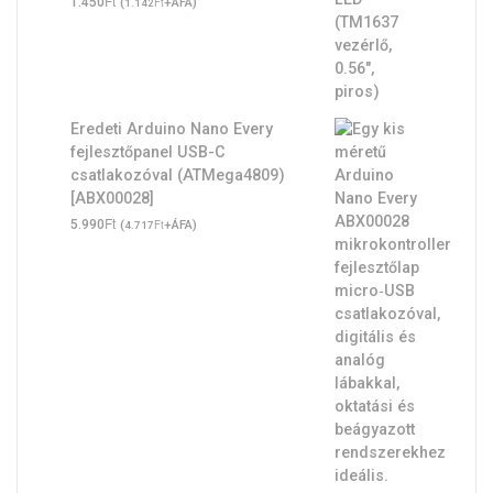
Ft
1.450
(
Ft
+ÁFA)
1.142
Eredeti Arduino Nano Every
fejlesztőpanel USB-C
csatlakozóval (ATMega4809)
[ABX00028]
Ft
5.990
(
Ft
+ÁFA)
4.717