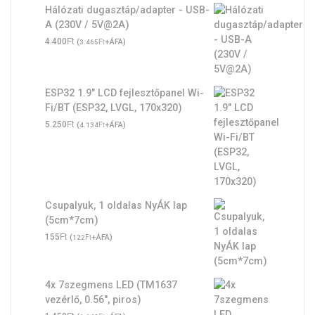
Hálózati dugasztáp/adapter - USB-
A (230V / 5V@2A)
Ft
4.400
(
Ft
+ÁFA)
3.465
ESP32 1.9" LCD fejlesztőpanel Wi-
Fi/BT (ESP32, LVGL, 170x320)
Ft
5.250
(
Ft
+ÁFA)
4.134
Csupalyuk, 1 oldalas NyÁK lap
(5cm*7cm)
Ft
155
(
Ft
+ÁFA)
122
4x 7szegmens LED (TM1637
vezérlő, 0.56", piros)