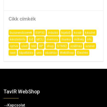
Cikk címkék
buszrendszerek
ESP32
indulás
kijelző
kosár
készlet
készletinfo
lcd
MCU
memory
munka
műhely
nfc
nyitva
oled
relé
RP
shop
STM32
szállítás
szünet
tavir
tápellátás
uno
vásárlás
WebShop
Élesítés
TavIR WebShop
→
Kapcsolat