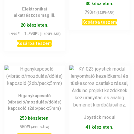
30 készleten.
Elektronikai
Ft
790
Ft
(
622
+ÁFA)
alkatrészcsomag III.
Kosárba teszem
20 készleten.
Ft
Original
Current
Ft
1.790
Ft
1.990
(
1.409
+ÁFA)
price
price
Kosárba teszem
was:
is:
1.990Ft.
1.790Ft.
Higanykapcsoló
(vibráció/mozdulás/dőlés)
kapcsoló (2db/pack;5mm)
Joystick modul
253 készleten.
Ft
550
Ft
41 készleten.
(
433
+ÁFA)