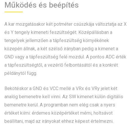
Működés és beépítés
A kar mozgatásakor két potméter csúszkája változtatja az X
és Y tengely kimeneti feszültségét. Középállásban a
tengelyek jellemzően a tápfeszültség környékének
közepén állnak, a két szélső irányban pedig a kimenet a
GND vagy a tápfeszültség felé mozdul. A pontos ADC érték
a tápfeszültségtől, a vezérlő felbontásától és a konkrét
példánytól függ.
Bekötéskor a GND és VCC mellé a VRx és VRy jelet két
analóg bemenetre kell vinni. Az SW kimenet külön digitális
bemenetre kerül. A programban nem elég csak a nyers
értéket kiírni: érdemes középértéket mérni, holtsávot
beállítani, majd az irányokat ehhez képest értelmezni.