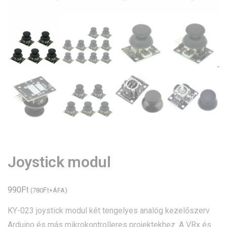
Joystick modul
Ft
990
Ft
(
780
+ÁFA)
KY-023 joystick modul két tengelyes analóg kezelőszerv
Arduino és más mikrokontrolleres projektekhez. A VRx és