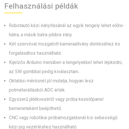
Felhasználási példák
Robotautó kézi irányításánál az egyik tengely lehet előre-
hátra, a másik balra-jobbra irány.
Két szervóval mozgatott kameraállvány döntéséhez és
forgatásához használható.
Kijelzős Arduino menüben a tengelyekkel lehet lépkedni,
az SW gombbal pedig kiválasztani.
Oktatási mérésnél jól mutatja, hogyan lesz
potméterállásból ADC érték.
Egyszerű játékvezérlő vagy próba kezelőpanel
bemeneteként beépíthető.
CNC vagy robotikai próbamozgatásnál kis sebességű
kézi jog vezérléshez használható.