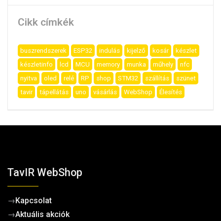
Cikk címkék
buszrendszerek
ESP32
indulás
kijelző
kosár
készlet
készletinfo
lcd
MCU
memory
munka
műhely
nfc
nyitva
oled
relé
RP
shop
STM32
szállítás
szünet
tavir
tápellátás
uno
vásárlás
WebShop
Élesítés
TavIR WebShop
→
Kapcsolat
→
Aktuális akciók