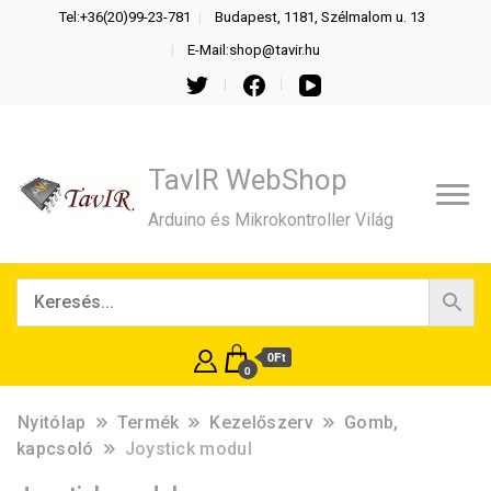
Tel:+36(20)99-23-781
Budapest, 1181, Szélmalom u. 13
E-Mail:shop@tavir.hu
TavIR WebShop
Arduino és Mikrokontroller Világ
0Ft
0
Nyitólap
Termék
Kezelőszerv
Gomb,
kapcsoló
Joystick modul