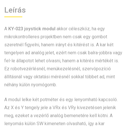
Leírás
A
KY-023 joystick modul
akkor céleszköz, ha egy
mikrokontrolleres projektben nem csak egy gombot
szeretnél figyelni, hanem irányt és kitérést is. A kar két
tengelyen ad analóg jelet, ezért nem csak balra-jobbra vagy
fel-le állapotot lehet olvasni, hanem a kitérés mértékét is.
Ez robotvezérlésnél, menükezelésnél, szervópozíció
állításnál vagy oktatási mérésnél sokkal többet ad, mint
néhány külön nyomógomb.
A modul lelke két potméter és egy lenyomható kapcsoló.
Az X és Y tengely jele a VRx és VRy kivezetésen jelenik
meg, ezeket a vezérlő analóg bemenetére kell kötni. A
lenyomás külön SW kimeneten olvasható, így a kar