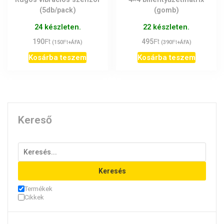
(5db/pack)
(gomb)
24 készleten.
22 készleten.
Ft
Ft
190
Ft
495
Ft
(
150
+ÁFA)
(
390
+ÁFA)
Kosárba teszem
Kosárba teszem
Kereső
Keresés
Termékek
Cikkek