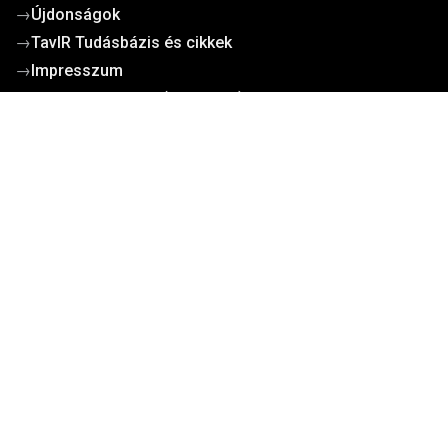
→
Újdonságok
→
TavIR Tudásbázis és cikkek
→
Impresszum
→
Gyakori kérdések (GYIK/FAQ)
Működési dokumentumok
Kosárba tesze
→
Cégadatok
→
Általános szerződési feltételek
→
Adatvédelem
→
Cookie tájékoztató
→
Ügyfélszolgálat
→
Szállítási díjak
→
Kapcsolat