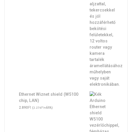
Ethernet Wiznet shield (W5100
chip, LAN)
Ft
2.890
(
Ft
+ÁFA)
2.276