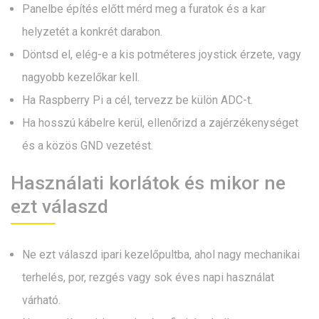
Panelbe építés előtt mérd meg a furatok és a kar
helyzetét a konkrét darabon.
Döntsd el, elég-e a kis potméteres joystick érzete, vagy
nagyobb kezelőkar kell.
Ha Raspberry Pi a cél, tervezz be külön ADC-t.
Ha hosszú kábelre kerül, ellenőrizd a zajérzékenységet
és a közös GND vezetést.
Használati korlátok és mikor ne
ezt válaszd
Ne ezt válaszd ipari kezelőpultba, ahol nagy mechanikai
terhelés, por, rezgés vagy sok éves napi használat
várható.