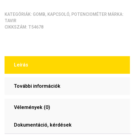
KATEGÓRIÁK:
GOMB, KAPCSOLÓ
,
POTENCIOMÉTER
MÁRKA:
TAVIR
CIKKSZÁM:
T54678
Leírás
További információk
Vélemények (0)
Dokumentáció, kérdések