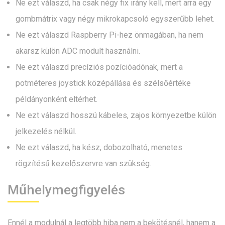
Ne ezt válaszd, ha csak négy fix irány kell, mert arra egy
gombmátrix vagy négy mikrokapcsoló egyszerűbb lehet.
Ne ezt válaszd Raspberry Pi-hez önmagában, ha nem
akarsz külön ADC modult használni.
Ne ezt válaszd precíziós pozícióadónak, mert a
potméteres joystick középállása és szélsőértéke
példányonként eltérhet.
Ne ezt válaszd hosszú kábeles, zajos környezetbe külön
jelkezelés nélkül.
Ne ezt válaszd, ha kész, dobozolható, menetes
rögzítésű kezelőszervre van szükség.
Műhelymegfigyelés
Ennél a modulnál a legtöbb hiba nem a bekötésnél, hanem a