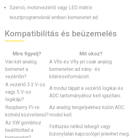
Szervó, motorvezérlő vagy LED mátrix
tesztprogramoknál emberi bemenetet ad.
Kompatibilitás és beüzemelés
Mire figyelj?
Mit okoz?
Van két analóg
A VRx és VRy jel csak analóg
bemenet a
bemeneten ad irány- és
vezérlőn?
kitérésinformációt.
A vezérlő 3.3 V-os
A modul tápját a vezérlő logikai és
vagy 5 V-os
ADC tartományához kell igazítani.
logikájú?
Raspberry Pi-re
Az analóg tengelyekhez külön ADC
kötnéd közvetlenül?
modul kell.
Az SW gombhoz
Felhúzás nélkül lebegő vagy
beállítottad a
bizonytalan kapcsolójel jelenhet meg.
bemenetet?