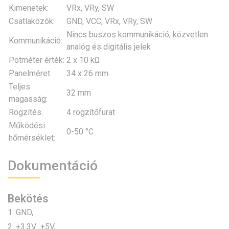
Kimenetek:
VRx, VRy, SW
Csatlakozók:
GND, VCC, VRx, VRy, SW
Nincs buszos kommunikáció, közvetlen
Kommunikáció:
analóg és digitális jelek
Potméter érték:
2 x 10 kΩ
Panelméret:
34 x 26 mm
Teljes
32 mm
magasság:
Rögzítés:
4 rögzítőfurat
Működési
0-50 °C
hőmérséklet:
Dokumentáció
Bekötés
1: GND,
2: +3.3V…+5V,