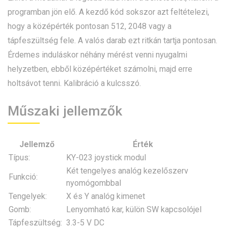
programban jön elő. A kezdő kód sokszor azt feltételezi,
hogy a középérték pontosan 512, 2048 vagy a
tápfeszültség fele. A valós darab ezt ritkán tartja pontosan.
Érdemes induláskor néhány mérést venni nyugalmi
helyzetben, ebből középértéket számolni, majd erre
holtsávot tenni. Kalibráció a kulcsszó.
Műszaki jellemzők
Jellemző
Érték
Típus:
KY-023 joystick modul
Két tengelyes analóg kezelőszerv
Funkció:
nyomógombbal
Tengelyek:
X és Y analóg kimenet
Gomb:
Lenyomható kar, külön SW kapcsolójel
Tápfeszültség:
3.3-5 V DC