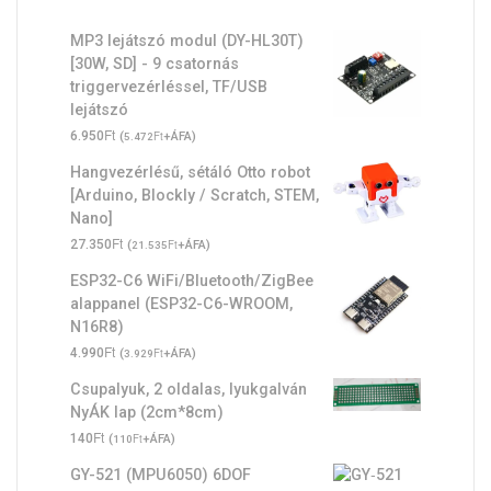
MP3 lejátszó modul (DY-HL30T)
[30W, SD] - 9 csatornás
triggervezérléssel, TF/USB
lejátszó
Ft
6.950
(
Ft
+ÁFA)
5.472
Hangvezérlésű, sétáló Otto robot
[Arduino, Blockly / Scratch, STEM,
Nano]
Ft
27.350
(
Ft
+ÁFA)
21.535
ESP32-C6 WiFi/Bluetooth/ZigBee
alappanel (ESP32-C6-WROOM,
N16R8)
Ft
4.990
(
Ft
+ÁFA)
3.929
Csupalyuk, 2 oldalas, lyukgalván
NyÁK lap (2cm*8cm)
Ft
140
(
Ft
+ÁFA)
110
GY-521 (MPU6050) 6DOF