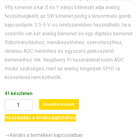
VRy kimenet a kar X és Y irányú kitérését adja analóg
feszültségként, az SW kimenet pedig a lenyomható gomb
kapcsolójele. 3.3-5 V-os rendszerekben használható, ha a
vezérlőn van két analóg bemenet és egy digitális bemenet.
Robotirányításhoz, menükezeléshez, szervóteszthez,
oktatási ADC méréshez és egyszerű játékvezérlő
bemenethez illik. Raspberry Pi használatnál külön ADC
modul szükséges, mert az analóg tengelyek GPIO-ra
közvetlenül nem köthetők.
41 készleten
Joystick
Kosárba teszem
modul
mennyiség
Hozzáadás a kívánságlistához
→Kérdés a termékkel kapcsolatban