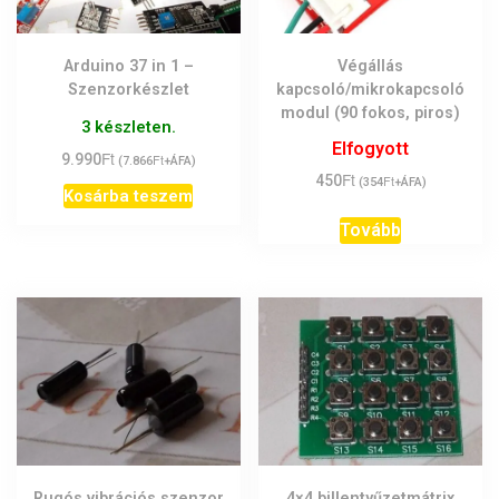
Arduino 37 in 1 –
Végállás
Szenzorkészlet
kapcsoló/mikrokapcsoló
modul (90 fokos, piros)
3 készleten.
Elfogyott
Ft
9.990
Ft
(
7.866
+ÁFA)
Ft
450
Ft
(
354
+ÁFA)
Kosárba teszem
Tovább
Rugós vibrációs szenzor
4×4 billentyűzetmátrix