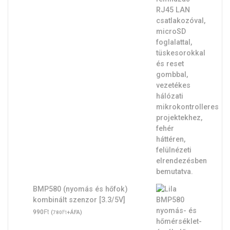
BMP580 (nyomás és hőfok)
kombinált szenzor [3.3/5V]
Ft
990
(
Ft
+ÁFA)
780