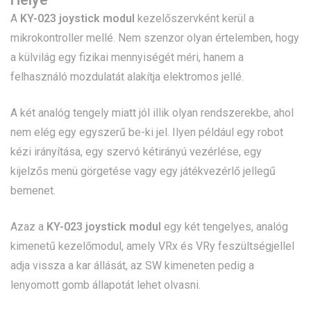
A
KY-023 joystick modul
kezelőszervként kerül a
mikrokontroller mellé. Nem szenzor olyan értelemben, hogy
a külvilág egy fizikai mennyiségét méri, hanem a
felhasználó mozdulatát alakítja elektromos jellé.
A két analóg tengely miatt jól illik olyan rendszerekbe, ahol
nem elég egy egyszerű be-ki jel. Ilyen például egy robot
kézi irányítása, egy szervó kétirányú vezérlése, egy
kijelzős menü görgetése vagy egy játékvezérlő jellegű
bemenet.
Azaz a
KY-023 joystick modul
egy két tengelyes, analóg
kimenetű kezelőmodul, amely VRx és VRy feszültségjellel
adja vissza a kar állását, az SW kimeneten pedig a
lenyomott gomb állapotát lehet olvasni.