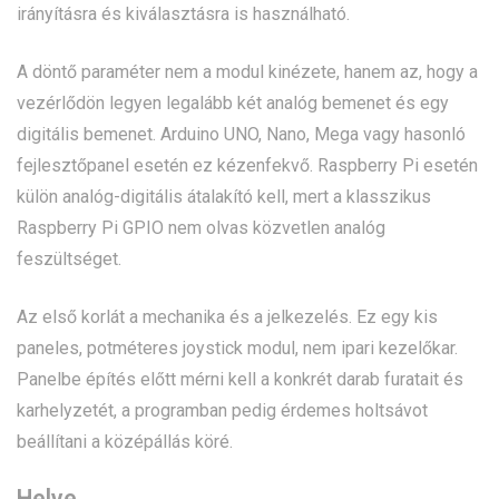
irányításra és kiválasztásra is használható.
A döntő paraméter nem a modul kinézete, hanem az, hogy a
vezérlődön legyen legalább két analóg bemenet és egy
digitális bemenet. Arduino UNO, Nano, Mega vagy hasonló
fejlesztőpanel esetén ez kézenfekvő. Raspberry Pi esetén
külön analóg-digitális átalakító kell, mert a klasszikus
Raspberry Pi GPIO nem olvas közvetlen analóg
feszültséget.
Az első korlát a mechanika és a jelkezelés. Ez egy kis
paneles, potméteres joystick modul, nem ipari kezelőkar.
Panelbe építés előtt mérni kell a konkrét darab furatait és
karhelyzetét, a programban pedig érdemes holtsávot
beállítani a középállás köré.
Helye