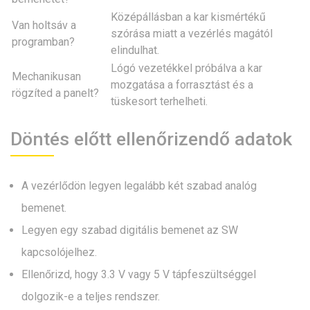
Középállásban a kar kismértékű
Van holtsáv a
szórása miatt a vezérlés magától
programban?
elindulhat.
Lógó vezetékkel próbálva a kar
Mechanikusan
mozgatása a forrasztást és a
rögzíted a panelt?
tüskesort terhelheti.
Döntés előtt ellenőrizendő adatok
A vezérlődön legyen legalább két szabad analóg
bemenet.
Legyen egy szabad digitális bemenet az SW
kapcsolójelhez.
Ellenőrizd, hogy 3.3 V vagy 5 V tápfeszültséggel
dolgozik-e a teljes rendszer.