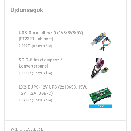
Újdonságok
USB-Soros illesztő (1V8/3V3/5V)
[FT232RL chipset]
Ft
3.990
(
Ft
+ÁFA)
3.142
SOIC-8 teszt csipesz /
konverterpanel
Ft
1.990
(
Ft
+ÁFA)
1.567
LX2-BUPS-12V UPS (2x18650, 15W,
12V, 1.2A, USB-C)
Ft
1.590
(
Ft
+ÁFA)
1.252
Cikk címkék