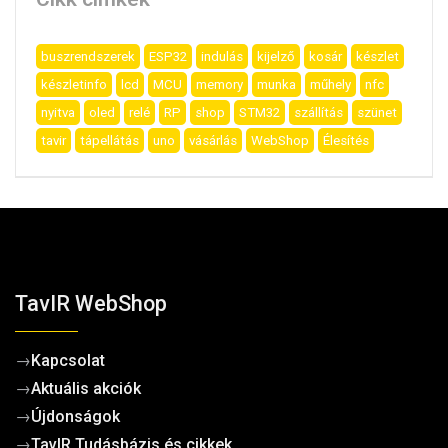
buszrendszerek
ESP32
indulás
kijelző
kosár
készlet
készletinfo
lcd
MCU
memory
munka
műhely
nfc
nyitva
oled
relé
RP
shop
STM32
szállítás
szünet
tavir
tápellátás
uno
vásárlás
WebShop
Élesítés
TavIR WebShop
→
Kapcsolat
→
Aktuális akciók
→
Újdonságok
→
TavIR Tudásbázis és cikkek