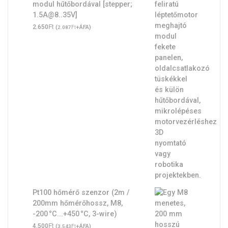
modul hűtőbordával [stepper;
1.5A@8..35V]
Ft
2.650
(
Ft
+ÁFA)
2.087
Pt100 hőmérő szenzor (2m /
200mm hőmérőhossz, M8,
-200 °C...+450 °C, 3-wire)
Ft
4.500
(
Ft
+ÁFA)
3.543