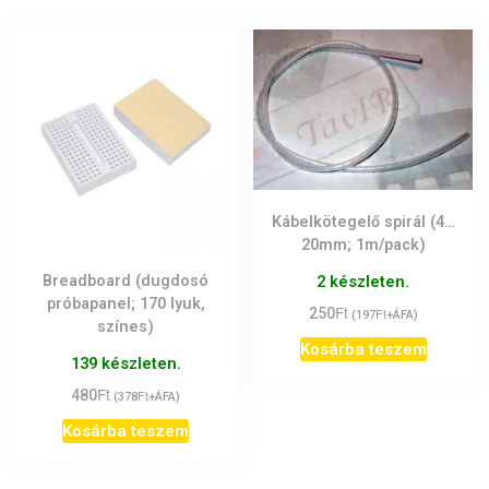
Kábelkötegelő spirál (4…
20mm; 1m/pack)
Breadboard (dugdosó
2 készleten.
próbapanel; 170 lyuk,
Ft
250
Ft
(
197
+ÁFA)
színes)
Kosárba teszem
139 készleten.
Ft
480
Ft
(
378
+ÁFA)
Kosárba teszem