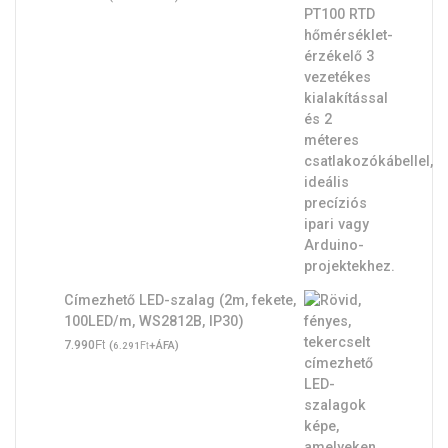
Címezhető LED-szalag (2m, fekete,
100LED/m, WS2812B, IP30)
Ft
7.990
(
Ft
+ÁFA)
6.291