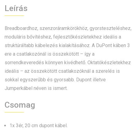
Leírás
Breadboardhoz, szenzoráramkörökhöz, gyorsteszteléshez,
moduláris bővítéshez, fejlesztőkészletekhez ideális a
struktúráltabb kábelezés kialakításához. A DuPont káben 3
ere a csatlakozónál is összekötött – így a
sorrendkeveredés könnyen kivédhető. Oktatókészletekhez
ideális – az összekötött csatlakozóknál a szerelés is
sokkal egyszerűbb és gyorsabb. Dupont illetve
Jumperkábel néven is ismert.
Csomag
1x 3ér, 20 cm dupont kábel.