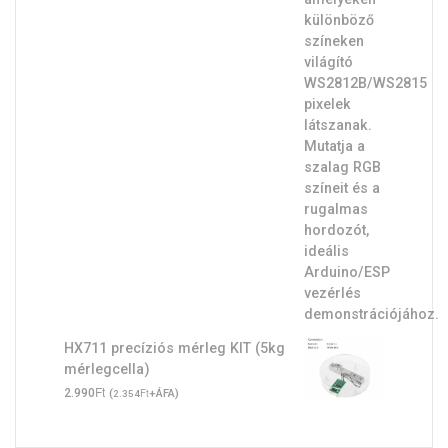
HX711 precíziós mérleg KIT (5kg
mérlegcella)
Ft
2.990
(
Ft
+ÁFA)
2.354