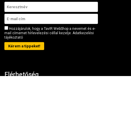
Hozzájárulok, hogy a TavIR WebShop a nevemet és e-
mail címemet hírlevelezési céllal kezelje.
Adatkezelési
tájékoztató
Kérem a tippeket!
Elérhetőség
Cseh Róbert ev. (TavIR)
Kosárba teszem
Ügyfélszolgálat:
+36 (20) 99-23-781
E-mail:
shop (kukac) tavir (pont) hu
Iroda/telephely:
1181 Budapest, Szélmalom utca 13.