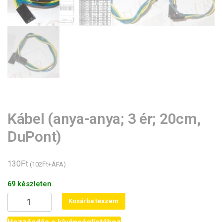
Kábel (anya-anya; 3 ér; 20cm,
DuPont)
Ft
130
Ft
(
102
+ÁFA)
69 készleten
Kábel
Kosárba teszem
(anya-
anya;