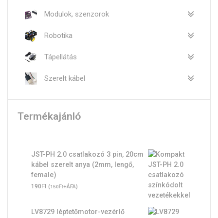
Modulok, szenzorok
Robotika
Tápellátás
Szerelt kábel
Termékajánló
JST-PH 2.0 csatlakozó 3 pin, 20cm
kábel szerelt anya (2mm, lengő,
female)
Ft
190
(
Ft
+ÁFA)
150
LV8729 léptetőmotor-vezérlő