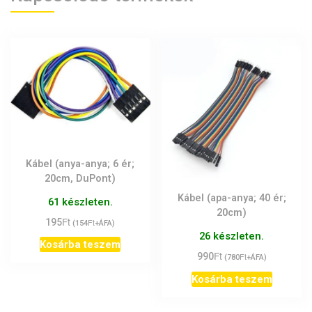
Kábel (anya-anya; 6 ér;
20cm, DuPont)
Kábel (apa-anya; 40 ér;
61 készleten.
20cm)
Ft
195
Ft
(
154
+ÁFA)
26 készleten.
Kosárba teszem
Ft
990
Ft
(
780
+ÁFA)
Kosárba teszem