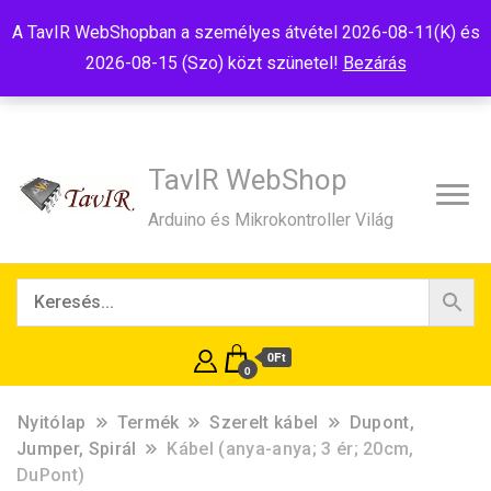
Tel:+36(20)99-23-781
Budapest, 1181, Szélmalom u. 13
A TavIR WebShopban a személyes átvétel 2026-08-11(K) és
E-Mail:shop@tavir.hu
2026-08-15 (Szo) közt szünetel!
Bezárás
TavIR WebShop
Arduino és Mikrokontroller Világ
0Ft
0
Nyitólap
Termék
Szerelt kábel
Dupont,
Jumper, Spirál
Kábel (anya-anya; 3 ér; 20cm,
DuPont)