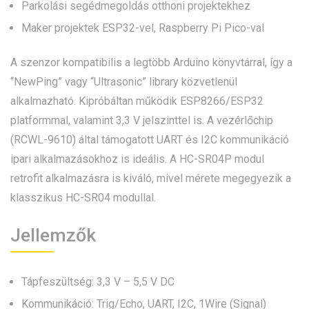
Parkolási segédmegoldás otthoni projektekhez
Maker projektek ESP32-vel, Raspberry Pi Pico-val
A szenzor kompatibilis a legtöbb Arduino könyvtárral, így a
“NewPing” vagy “Ultrasonic” library közvetlenül
alkalmazható. Kipróbáltan működik ESP8266/ESP32
platformmal, valamint 3,3 V jelszinttel is. A vezérlőchip
(RCWL-9610) által támogatott UART és I2C kommunikáció
ipari alkalmazásokhoz is ideális. A HC-SR04P modul
retrofit alkalmazásra is kiváló, mivel mérete megegyezik a
klasszikus HC-SR04 modullal.
Jellemzők
Tápfeszültség: 3,3 V – 5,5 V DC
Kommunikáció: Trig/Echo, UART, I2C, 1Wire (Signal)