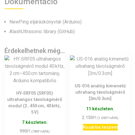
Dokumentáció
NewPing eljáráskönyvtár (Arduino)
AlashUltrasonic library (GitHub)
Érdekelhetnek még…
US-016 analóg kimenetű
ultrahang távolságmérő
HY‑SRF05 (SRF05)
[3m/0.3cm]
ultrahangos távolságmérő
modul (2…450 cm, 40 kHz,
11 készleten.
5 V)
Ft
2.150
Ft
(
1.693
+ÁFA)
7 készleten.
Kosárba teszem
Ft
990
Ft
(
780
+ÁFA)