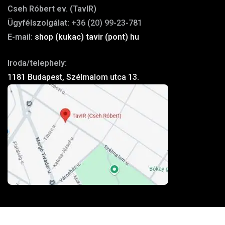
Cseh Róbert ev. (TavIR)
Ügyfélszolgálat:
+36 (20) 99-23-781
E-mail:
shop (kukac) tavir (pont) hu
Iroda/telephely:
1181 Budapest, Szélmalom utca 13.