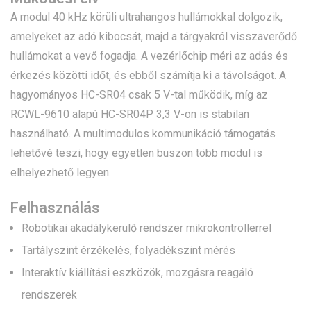
A modul 40 kHz körüli ultrahangos hullámokkal dolgozik,
amelyeket az adó kibocsát, majd a tárgyakról visszaverődő
hullámokat a vevő fogadja. A vezérlőchip méri az adás és
érkezés közötti időt, és ebből számítja ki a távolságot. A
hagyományos HC-SR04 csak 5 V-tal működik, míg az
RCWL-9610 alapú HC-SR04P 3,3 V-on is stabilan
használható. A multimodulos kommunikáció támogatás
lehetővé teszi, hogy egyetlen buszon több modul is
elhelyezhető legyen.
Felhasználás
Robotikai akadálykerülő rendszer mikrokontrollerrel
Tartályszint érzékelés, folyadékszint mérés
Interaktív kiállítási eszközök, mozgásra reagáló
rendszerek