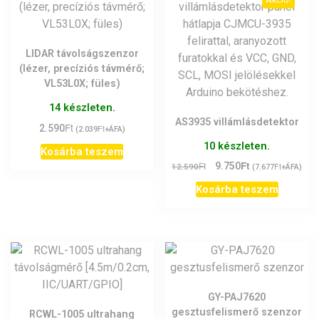
LIDAR távolságszenzor
(lézer, precíziós távmérő;
VL53L0X; füles)
14 készleten.
AS3935 villámlásdetektor
Ft
2.590
Ft
(
2.039
+ÁFA)
10 készleten.
Kosárba teszem
Ft
Original
Current
Ft
9.750
Ft
12.590
(
7.677
+ÁFA)
price
price
Kosárba teszem
was:
is:
12.590Ft.
9.750Ft.
GY-PAJ7620
gesztusfelismerő szenzor
RCWL-1005 ultrahang