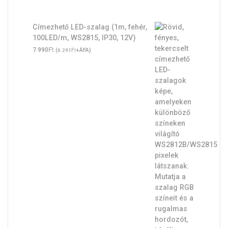
Címezhető LED-szalag (1m, fehér,
100LED/m, WS2815, IP30, 12V)
Ft
7.990
(
Ft
+ÁFA)
6.291