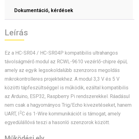
Dokumentáció, kérdések
Leírás
Ez a HC-SR04 / HC-SR04P kompatibilis ultrahangos
távolságmérő modul az RCWL-9610 vezérlő-chipre épül,
amely az egyik legsokoldalúbb szenzoros megoldás
mikrokontrolleres projektekhez. A modul 3,3 V és 5 V
közötti tápfeszültséggel is működik, ezáltal kompatibilis
az Arduino, ESP32, Raspberry Pi rendszerekkel. Ráadásul
nem csak a hagyományos Trig/Echo kivezetéseket, hanem
2
UART, I
C és 1-Wire kommunikációt is támogat, amely
egyedülállóvá teszi a hasonló szenzorok között.
Működési elv