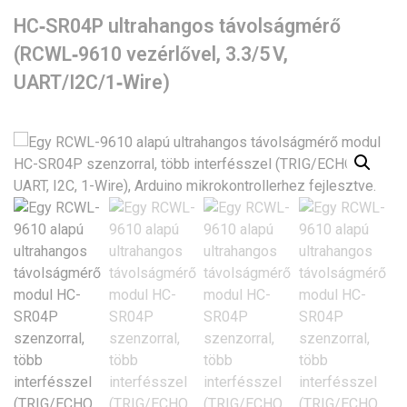
HC‑SR04P ultrahangos távolságmérő
(RCWL‑9610 vezérlővel, 3.3/5 V,
UART/I2C/1‑Wire)