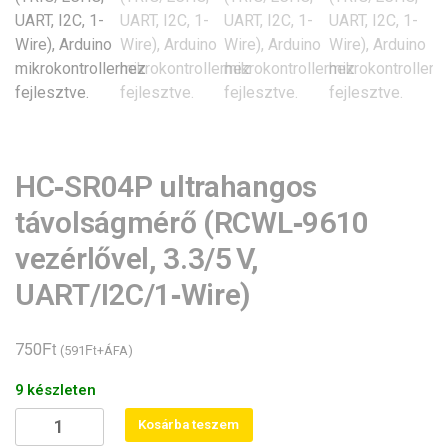
HC‑SR04P ultrahangos
távolságmérő (RCWL‑9610
vezérlővel, 3.3/5 V,
UART/I2C/1‑Wire)
Ft
750
Ft
(
591
+ÁFA)
9 készleten
HC‑SR04P
Kosárba teszem
ultrahangos