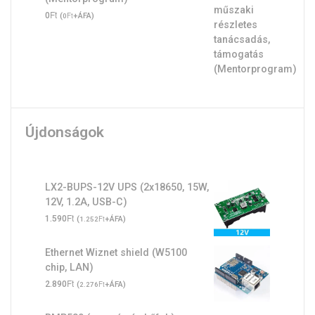
Ft
0
(
Ft
+ÁFA)
0
Újdonságok
LX2-BUPS-12V UPS (2x18650, 15W,
12V, 1.2A, USB-C)
Ft
1.590
(
Ft
+ÁFA)
1.252
Ethernet Wiznet shield (W5100
chip, LAN)
Ft
2.890
(
Ft
+ÁFA)
2.276