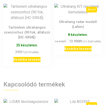
Akció!
Ultrahang radar modell
(Lafvin)
Tartóelem ultrahangos
szenzorhoz (90 fok, átlátszó
8 készleten.
[HC-SR04])
Ft
Original
Current
Ft
13.990
Ft
14.990
(
11.016
+ÁFA)
25 készleten.
price
price
Kosárba teszem
was:
is:
Ft
395
Ft
(
311
+ÁFA)
14.990Ft.
13.990Ft.
Kosárba teszem
Kapcsolódó termékek
Akció!