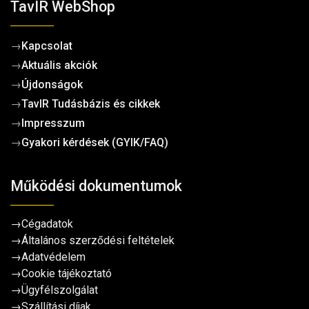
TavIR WebShop
→
Kapcsolat
→
Aktuális akciók
→
Újdonságok
→
TavIR Tudásbázis és cikkek
→
Impresszum
→
Gyakori kérdések (GYIK/FAQ)
Működési dokumentumok
→
Cégadatok
→
Általános szerződési feltételek
→
Adatvédelem
→
Cookie tájékoztató
→
Ügyfélszolgálat
→
Szállítási díjak