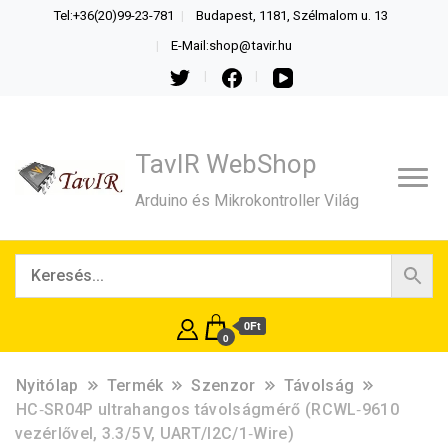
Tel:+36(20)99-23-781
Budapest, 1181, Szélmalom u. 13
E-Mail:shop@tavir.hu
TavIR WebShop
Arduino és Mikrokontroller Világ
0Ft
0
Nyitólap
Termék
Szenzor
Távolság
HC‑SR04P ultrahangos távolságmérő (RCWL‑9610
vezérlővel, 3.3/5 V, UART/I2C/1‑Wire)