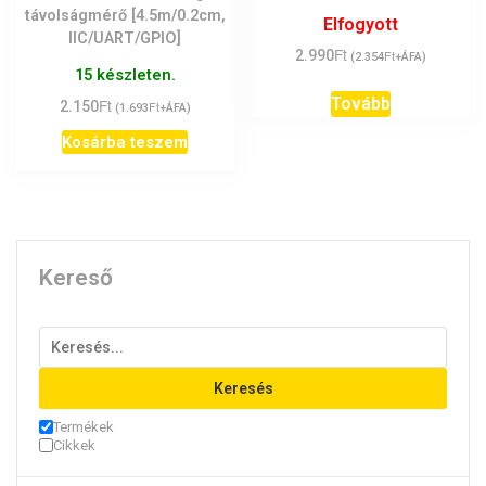
távolságmérő [4.5m/0.2cm,
Elfogyott
IIC/UART/GPIO]
Ft
2.990
Ft
(
2.354
+ÁFA)
15 készleten.
Tovább
Ft
2.150
Ft
(
1.693
+ÁFA)
Kosárba teszem
Kereső
Keresés
Termékek
Cikkek