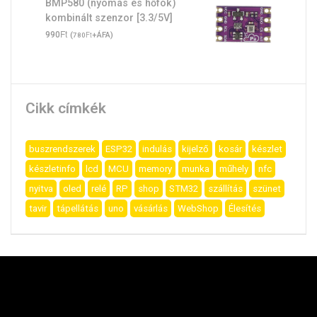
BMP580 (nyomás és hőfok)
kombinált szenzor [3.3/5V]
Ft
990
(
Ft
+ÁFA)
780
Cikk címkék
buszrendszerek
ESP32
indulás
kijelző
kosár
készlet
készletinfo
lcd
MCU
memory
munka
műhely
nfc
nyitva
oled
relé
RP
shop
STM32
szállítás
szünet
tavir
tápellátás
uno
vásárlás
WebShop
Élesítés