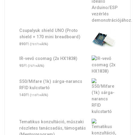
Csupalyuk shield UNO (Proto
shield + 170 mini breadboard)
Ft
890
(
Ft
+ÁFA)
701
IR-vevő csomag (2x HX1838)
Ft
95
(
Ft
+ÁFA)
75
S50/Mifare (1k) sárga-narancs
RFID kulcstartó
Ft
140
(
Ft
+ÁFA)
110
Tematikus konzultáció, műszaki
részletes tanácsadás, támogatás
(Mentorprogram)