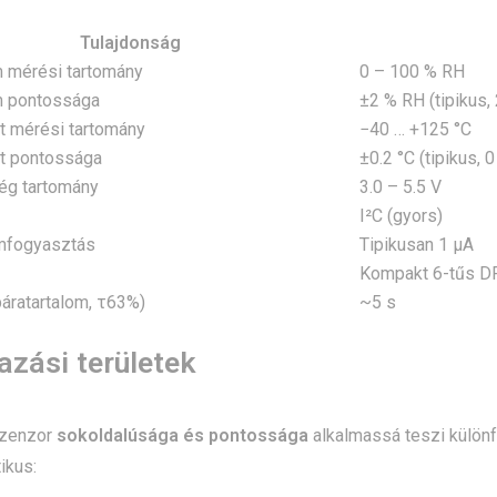
Tulajdonság
m mérési tartomány
0 – 100 % RH
m pontossága
±2 % RH (tipikus,
 mérési tartomány
−40 … +125 °C
t pontossága
±0.2 °C (tipikus, 
ég tartomány
3.0 – 5.5 V
I²C (gyors)
mfogyasztás
Tipikusan 1 µA
Kompakt 6-tűs DFN
páratartalom, τ63%)
~5 s
zási területek
zenzor
sokoldalúsága és pontossága
alkalmassá teszi különf
ikus: