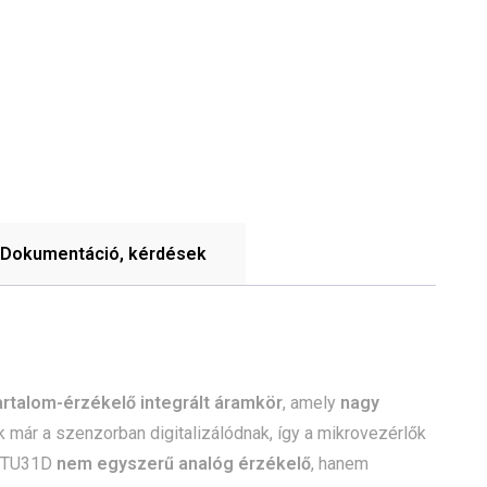
Dokumentáció, kérdések
tartalom-érzékelő integrált áramkör
, amely
nagy
 már a szenzorban digitalizálódnak, így a mikrovezérlők
 HTU31D
nem egyszerű analóg érzékelő
, hanem