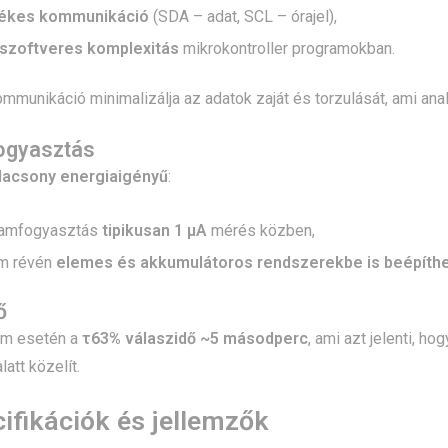
ékes kommunikáció
(SDA – adat, SCL – órajel),
 szoftveres komplexitás
mikrokontroller programokban.
kommunikáció minimalizálja az adatok zaját és torzulását, ami an
ogyasztás
lacsony energiaigényű
:
ramfogyasztás
tipikusan 1 µA
mérés közben,
am révén
elemes és akkumulátoros rendszerekbe is beépíth
ő
lom esetén a
τ63% válaszidő ~5 másodperc
, ami azt jelenti, h
att közelít.
ifikációk és jellemzők