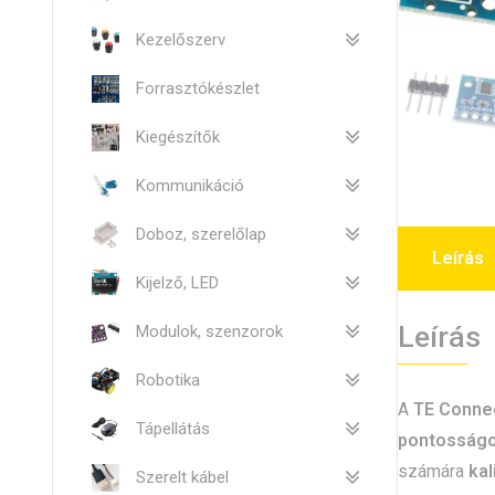
Kezelőszerv
Forrasztókészlet
Kiegészítők
Kommunikáció
Doboz, szerelőlap
Leírás
Kijelző, LED
Leírás
Modulok, szenzorok
Robotika
A
TE Conne
Tápellátás
pontosságo
számára
kal
Szerelt kábel