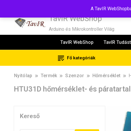
Tel:+36(20)99-23-781
Budapest, 1181, Szélmalom u. 13
E-Mail
A TavIR WebShopban
TavIR WebShop
Arduino és Mikrokontroller Világ
TavIR WebShop
TavIR Tudást
Fő kategóriák
Nyitólap
Termék
Szenzor
Hőmérséklet
HTU31D hőmérséklet- és páratarta
Kereső