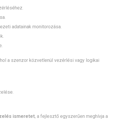
zérléséhez.
sa.
zeti adatainak monitorozása.
k.
e.
hol a szenzor közvetlenül vezérlési vagy logikai
zelése.
ezelés ismeretet
, a fejlesztő egyszerűen meghívja a