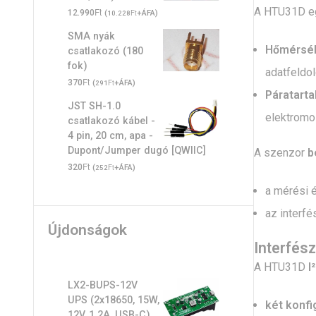
A HTU31D 
Ft
12.990
(
Ft
+ÁFA)
10.228
SMA nyák
Hőmérsék
csatlakozó (180
fok)
adatfeldo
Ft
370
(
Ft
+ÁFA)
291
Páratart
JST SH-1.0
elektromos
csatlakozó kábel -
4 pin, 20 cm, apa -
Dupont/Jumper dugó [QWIIC]
A szenzor
b
Ft
320
(
Ft
+ÁFA)
252
a mérési 
az interf
Újdonságok
Interfés
A HTU31D
I
LX2-BUPS-12V
UPS (2x18650, 15W,
két konfi
12V, 1.2A, USB-C)