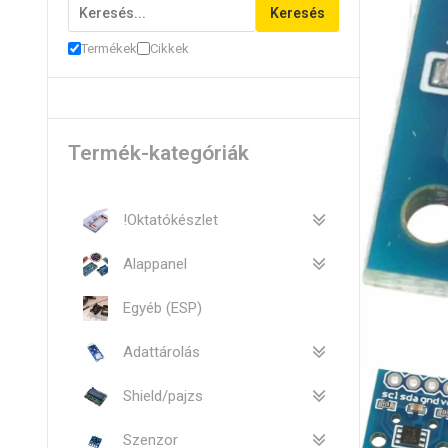
Keresés
Termékek
Cikkek
Termék-kategóriák
!Oktatókészlet
Alappanel
Egyéb (ESP)
Adattárolás
Shield/pajzs
Szenzor