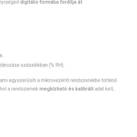
nnyiségeit
digitális formába fordítja át
.
a.
tározása százalékban (% RH).
ami egyszerűsíti a mikrovezérlő rendszerekbe történő
ahol a rendszernek
megbízható és kalibrált
adat kell,