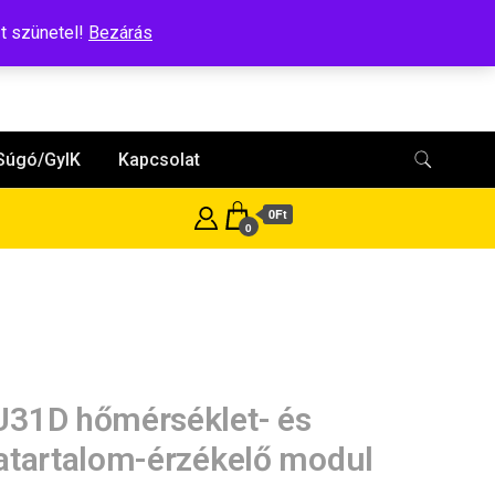
t szünetel!
Bezárás
Súgó/GyIK
Kapcsolat
0Ft
0
31D hőmérséklet- és
atartalom-érzékelő modul