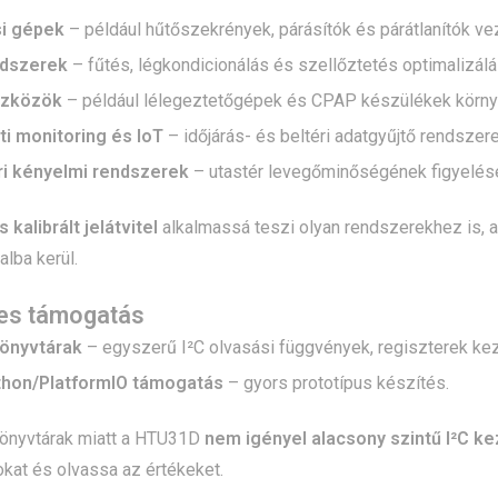
si gépek
– például hűtőszekrények, párásítók és párátlanítók ve
dszerek
– fűtés, légkondicionálás és szellőztetés optimalizálá
szközök
– például lélegeztetőgépek és CPAP készülékek környe
i monitoring és IoT
– időjárás- és beltéri adatgyűjtő rendszere
ri kényelmi rendszerek
– utastér levegőminőségének figyelés
s kalibrált jelátvitel
alkalmassá teszi olyan rendszerekhez is, a
lba kerül.
es támogatás
könyvtárak
– egyszerű I²C olvasási függvények, regiszterek ke
thon/PlatformIO támogatás
– gyors prototípus készítés.
önyvtárak miatt a HTU31D
nem igényel alacsony szintű I²C k
okat és olvassa az értékeket.