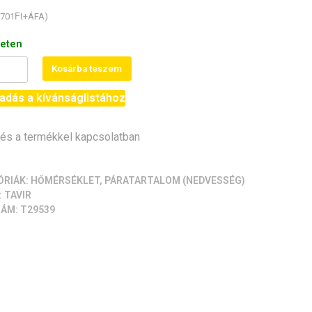
Ft
701
+ÁFA)
leten
D
Kosárba teszem
éklet-
adás a kívánságlistához
rtalom-
lő
s a termékkel kapcsolatban
iség
ÓRIÁK:
HŐMÉRSÉKLET
,
PÁRATARTALOM (NEDVESSÉG)
:
TAVIR
ZÁM:
T29539