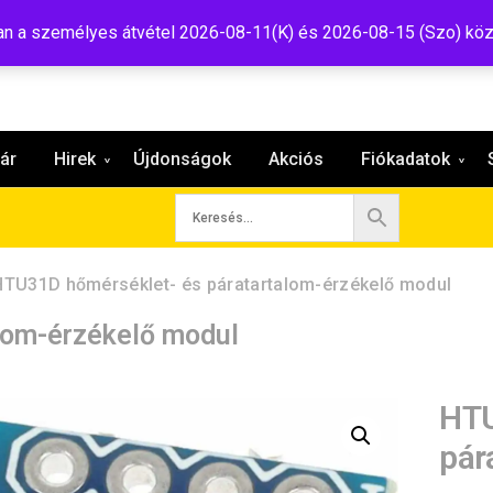
:shop@tavir.hu
 a személyes átvétel 2026-08-11(K) és 2026-08-15 (Szo) köz
ár
Hirek
Újdonságok
Akciós
Fiókadatok
HTU31D hőmérséklet- és páratartalom-érzékelő modul
lom-érzékelő modul
HTU
pár