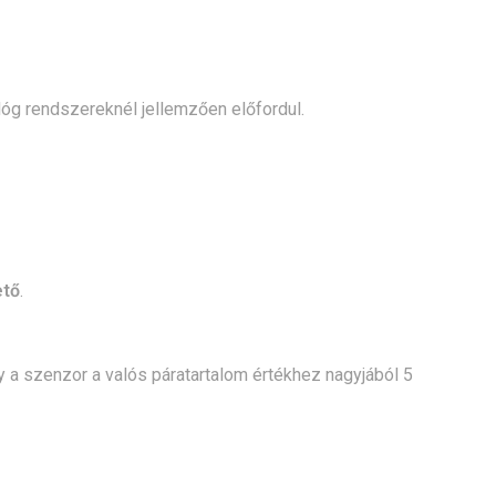
alóg rendszereknél jellemzően előfordul.
ető
.
ogy a szenzor a valós páratartalom értékhez nagyjából 5