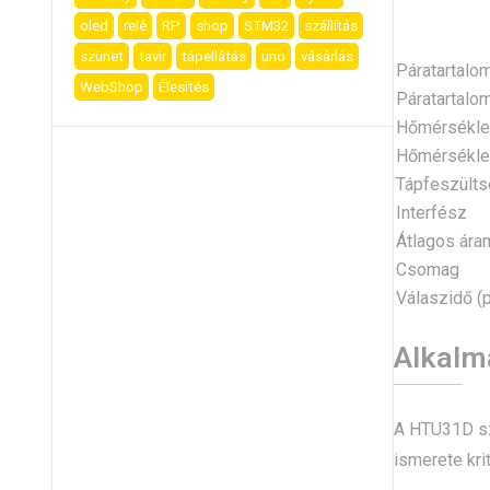
oled
relé
RP
shop
STM32
szállítás
szünet
tavir
tápellátás
uno
vásárlás
Páratartalo
WebShop
Élesítés
Páratartalo
Hőmérséklet
Hőmérsékle
Tápfeszülts
Interfész
Átlagos ára
Csomag
Válaszidő (
Alkalma
A HTU31D s
ismerete krit