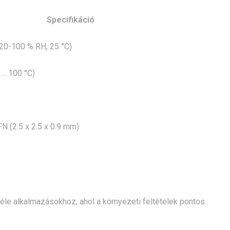
Specifikáció
 20-100 % RH, 25 °C)
0 … 100 °C)
 (2.5 x 2.5 x 0.9 mm)
éle alkalmazásokhoz, ahol a környezeti feltételek pontos