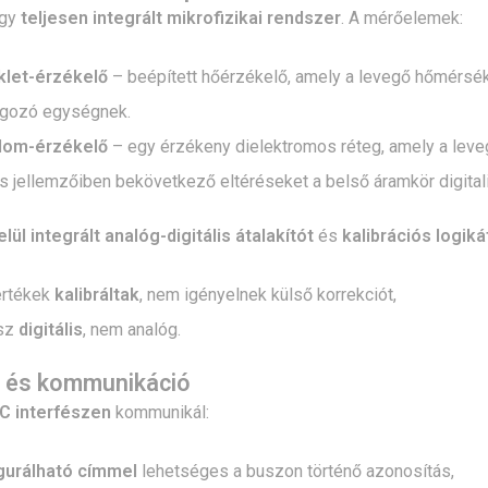
egy
teljesen integrált mikrofizikai rendszer
. A mérőelemek:
let-érzékelő
– beépített hőérzékelő, amely a levegő hőmérsékl
lgozó egységnek.
alom-érzékelő
– egy érzékeny dielektromos réteg, amely a levegő
 jellemzőiben bekövetkező eltéréseket a belső áramkör digitali
elül integrált analóg-digitális átalakítót
és
kalibrációs logiká
értékek
kalibráltak
, nem igényelnek külső korrekciót,
ész
digitális
, nem analóg.
z és kommunikáció
²C interfészen
kommunikál:
gurálható címmel
lehetséges a buszon történő azonosítás,