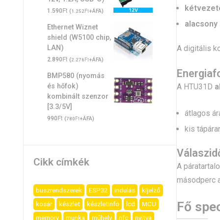
kétvezet
Ft
1.590
(
Ft
+ÁFA)
1.252
alacsony
Ethernet Wiznet
shield (W5100 chip,
A digitális 
LAN)
Ft
2.890
(
Ft
+ÁFA)
2.276
Energiaf
BMP580 (nyomás
A HTU31D
a
és hőfok)
kombinált szenzor
[3.3/5V]
átlagos á
Ft
990
(
Ft
+ÁFA)
780
kis tápár
Válaszid
Cikk címkék
A páratarta
másodperc al
buszrendszerek
ESP32
indulás
kijelző
Fő spec
kosár
készlet
készletinfo
lcd
MCU
memory
munka
műhely
nfc
nyitva