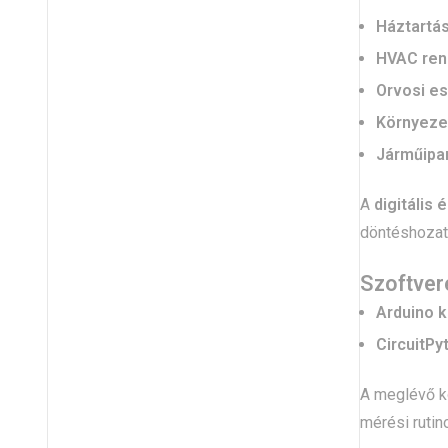
Háztartá
HVAC ren
Orvosi e
Környezet
Járműipa
A
digitális é
döntéshozata
Szoftver
Arduino 
CircuitPy
A meglévő k
mérési rutin