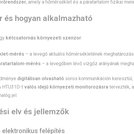
érőrendszer
, amely a hőmérséklet és a páratartalom fizikai me
r és hogyan alkalmazható
egy
kétcsatornás környezeti szenzor
:
let-mérés
– a levegő aktuális hőmérsékletének meghatározás
áratartalom-mérés
– a levegőben lévő vízgőz arányának megha
edménye
digitálisan olvasható
soros kommunikáción keresztül, 
 A HTU31D-t
valós idejű környezeti monitorozásra
tervezték, 
alóg jel.
si elv és jellemzők
s elektronikus felépítés