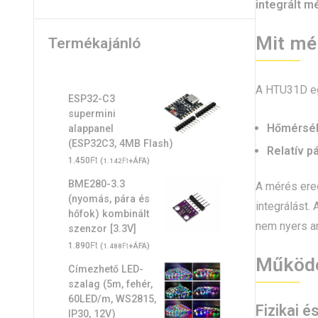
integrált m
Mit mé
Termékajánló
A HTU31D 
ESP32-C3
supermini
Hőmérsék
alappanel
(ESP32C3, 4MB Flash)
Relatív p
Ft
1.450
(
Ft
+ÁFA)
1.142
BME280-3.3
A mérés er
(nyomás, pára és
integrálást.
hőfok) kombinált
nem nyers an
szenzor [3.3V]
Ft
1.890
(
Ft
+ÁFA)
1.488
Működé
Címezhető LED-
szalag (5m, fehér,
60LED/m, WS2815,
Fizikai é
IP30, 12V)