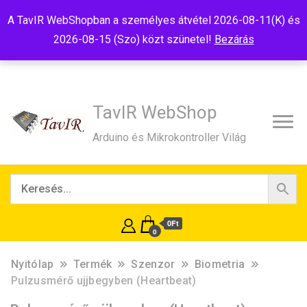
Tel:+36(20)99-23-781
Budapest, 1181, Szélmalom u. 13
A TavIR WebShopban a személyes átvétel 2026-08-11(K) és
E-Mail:shop@tavir.hu
2026-08-15 (Szo) közt szünetel!
Bezárás
TavIR WebShop
Arduino és Mikrokontroller Világ
0Ft
0
Nyitólap
Termék
Szenzor
Biometria
Pulzusmérő ujjbegyben (Heartbeat)