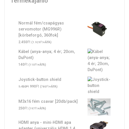
Termékajánló
Normál fém/csapágyas
servomotor (MG996R)
[körbeforgó, 360fok]
Ft
2.450
(
Ft
+ÁFA)
1.929
Kábel (anya-anya; 4 ér; 20cm,
DuPont)
Ft
140
(
Ft
+ÁFA)
110
Joystick-button shield
Original
Ft
Current
Ft
990
(
Ft
+ÁFA)
1.450
780
price
price
was:
is:
M3x16 fém csavar [20db/pack]
1.450Ft.
990Ft.
Ft
250
(
Ft
+ÁFA)
197
HDMI anya - mini‑HDMI apa
adapter (univerzális HDMI 1.4