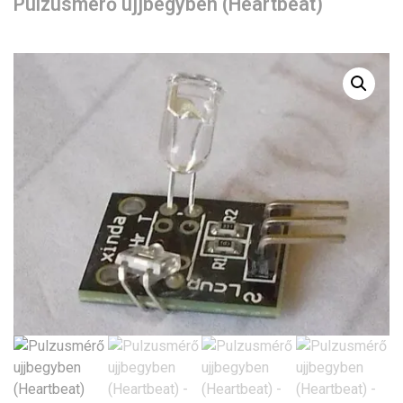
Pulzusmérő ujjbegyben (Heartbeat)