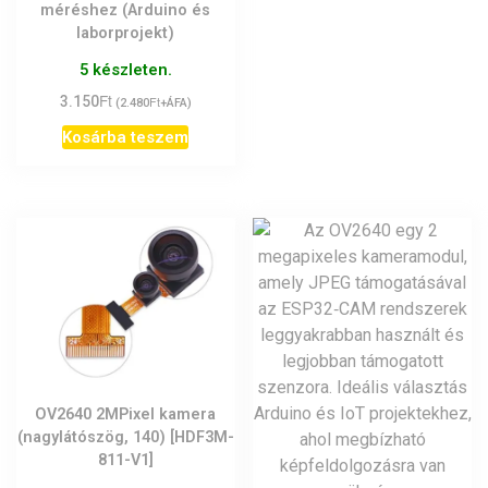
méréshez (Arduino és
laborprojekt)
5 készleten.
Ft
3.150
Ft
(
2.480
+ÁFA)
Kosárba teszem
OV2640 2MPixel kamera
(nagylátószög, 140) [HDF3M-
811-V1]