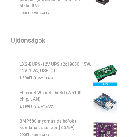
átalakító)
Ft
590
(
Ft
+ÁFA)
465
Újdonságok
LX2-BUPS-12V UPS (2x18650, 15W,
12V, 1.2A, USB-C)
Ft
1.590
(
Ft
+ÁFA)
1.252
Ethernet Wiznet shield (W5100
chip, LAN)
Ft
2.890
(
Ft
+ÁFA)
2.276
BMP580 (nyomás és hőfok)
kombinált szenzor [3.3/5V]
Ft
990
(
Ft
+ÁFA)
780