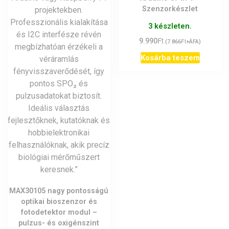
Szenzorkészlet
3 készleten.
Ft
9.990
Ft
(
7.866
+ÁFA)
Kosárba teszem
MAX30105 nagy pontosságú
optikai bioszenzor és
fotodetektor modul –
pulzus- és oxigénszint