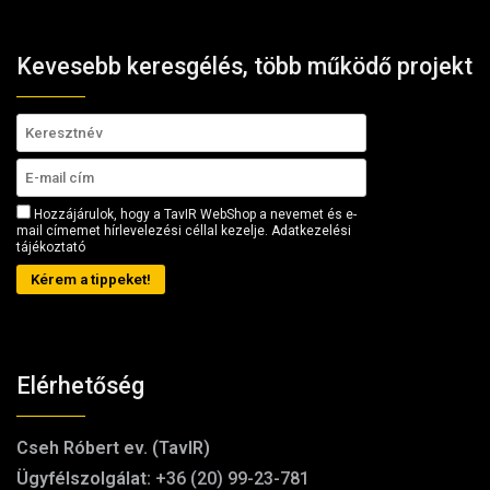
Kevesebb keresgélés, több működő projekt
Hozzájárulok, hogy a TavIR WebShop a nevemet és e-
mail címemet hírlevelezési céllal kezelje.
Adatkezelési
tájékoztató
Kérem a tippeket!
Elérhetőség
Cseh Róbert ev. (TavIR)
Ügyfélszolgálat:
+36 (20) 99-23-781