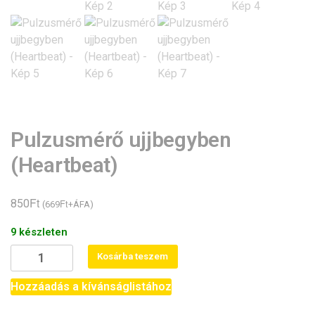
Pulzusmérő ujjbegyben
(Heartbeat)
Ft
850
Ft
(
669
+ÁFA)
9 készleten
Pulzusmérő
Kosárba teszem
ujjbegyben
(Heartbeat)
Hozzáadás a kívánságlistához
mennyiség