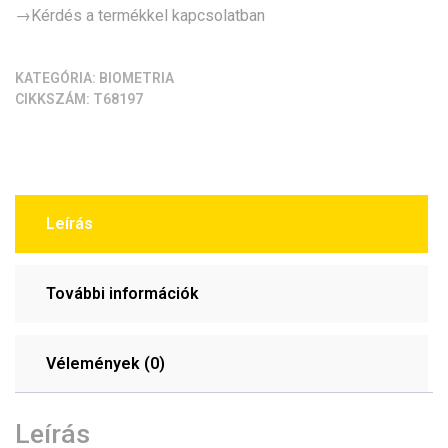
→Kérdés a termékkel kapcsolatban
KATEGÓRIA:
BIOMETRIA
CIKKSZÁM:
T68197
Leírás
További információk
Vélemények (0)
Leírás