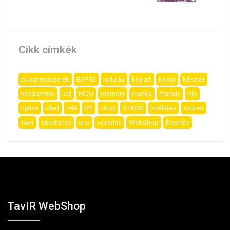
Cikk címkék
buszrendszerek
ESP32
indulás
kijelző
kosár
készlet
készletinfo
lcd
MCU
memory
munka
műhely
nfc
nyitva
oled
relé
RP
shop
STM32
szállítás
szünet
tavir
tápellátás
uno
vásárlás
WebShop
Élesítés
TavIR WebShop