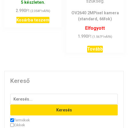
5 készleten.
Ft
2.990
Ft
(
2.354
+ÁFA)
OV2640 2MPixel kamera
(standard, 66fok)
Kosárba teszem
Elfogyott
Ft
1.990
Ft
(
1.567
+ÁFA)
Tovább
Kereső
Keresés
Termékek
Cikkek