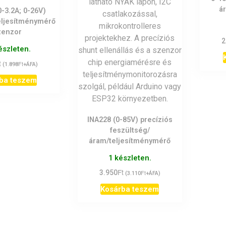
á
0-3.2A; 0-26V)
teljesítménymérő
zenzor
2
észleten.
t
Ft
(
1.898
+ÁFA)
ba teszem
INA228 (0-85V) precíziós
feszültség/
áram/teljesítménymérő
1 készleten.
Ft
3.950
Ft
(
3.110
+ÁFA)
Kosárba teszem