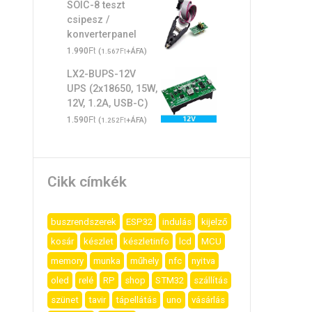
SOIC-8 teszt
csipesz /
konverterpanel
Ft
1.990
(
Ft
+ÁFA)
1.567
LX2-BUPS-12V
UPS (2x18650, 15W,
12V, 1.2A, USB-C)
Ft
1.590
(
Ft
+ÁFA)
1.252
Cikk címkék
buszrendszerek
ESP32
indulás
kijelző
kosár
készlet
készletinfo
lcd
MCU
memory
munka
műhely
nfc
nyitva
oled
relé
RP
shop
STM32
szállítás
szünet
tavir
tápellátás
uno
vásárlás