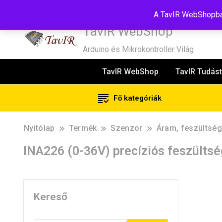
Tel:+36(20)99-23-781
Budapest, 1181, Szélmalom u. 13
E-Mail
A TavIR WebShopban
TavIR WebShop
Arduino és Mikrokontroller Világ
TavIR WebShop
TavIR Tudást
Fő kategóriák
Nyitólap
Termék
Szenzor
Áram, feszültség
INA226 (0-36V) precíziós feszülts
Kereső