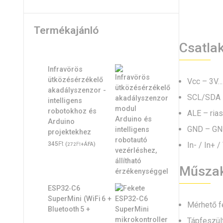
Termékajánló
Csatla
Infravörös
ütközésérzékelő
Vcc – 3V…
akadályszenzor -
SCL/SDA –
intelligens
robotokhoz és
ALE – rias
Arduino
GND – G
projektekhez
Ft
In- / In+ 
345
(
Ft
+ÁFA)
272
Műszak
ESP32‑C6
SuperMini (WiFi 6 +
Mérhető f
Bluetooth 5 +
Tápfeszül