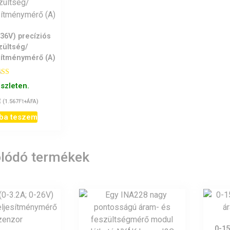
-36V) precíziós
zültség/
sítménymérő (A)
tékelés:
észleten.
5.00
/ 5
t
Ft
(
1.567
+ÁFA)
ba teszem
lódó termékek
0-15