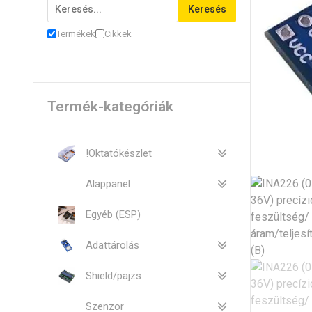
Keresés
Termékek
Cikkek
Termék-kategóriák
!Oktatókészlet
Alappanel
Egyéb (ESP)
Adattárolás
Shield/pajzs
Szenzor