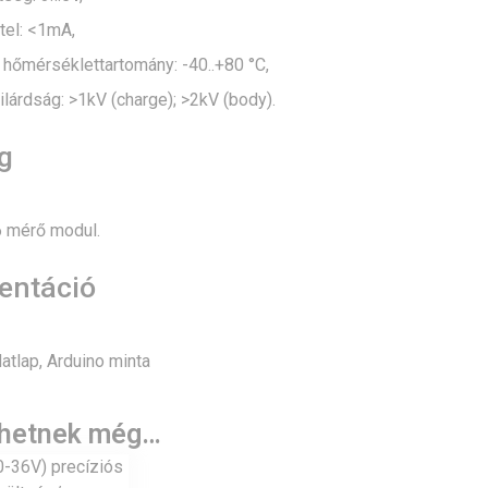
tel: <1mA,
hőmérséklettartomány: -40..+80 °C,
ilárdság: >1kV (charge); >2kV (body).
g
 mérő modul.
ntáció
tlap, Arduino minta
lhetnek még…