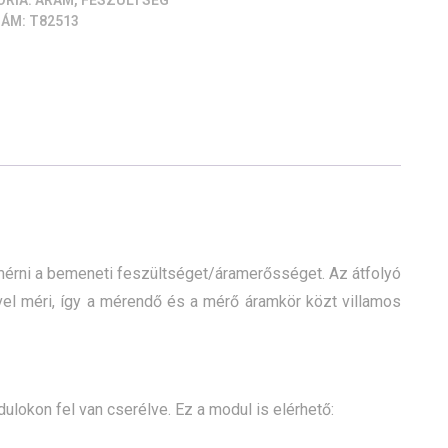
ÓRIA:
ÁRAM, FESZÜLTSÉG
ZÁM:
T82513
mérni a bemeneti feszültséget/áramerősséget. Az átfolyó
vel méri, így a mérendő és a mérő áramkör közt villamos
kon fel van cserélve. Ez a modul is elérhető: