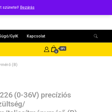
t szünetel!
Bezárás
Súgó/GyIK
Kapcsolat
0Ft
0
ymérő (B)
226 (0-36V) precíziós
zültség/