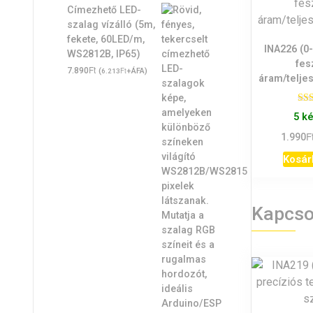
Címezhető LED-
szalag vízálló (5m,
fekete, 60LED/m,
INA226 (0
WS2812B, IP65)
fes
Ft
7.890
(
Ft
+ÁFA)
6.213
áram/telje
Ér
5 k
F
1.990
Kosár
Kapcso