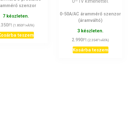
rammérő szenzor
0-50A/AC árammérő szenzor
7 készleten.
(áramváltó)
Ft
.350
Ft
(
1.850
+ÁFA)
3 készleten.
Kosárba teszem
Ft
2.990
Ft
(
2.354
+ÁFA)
Kosárba teszem