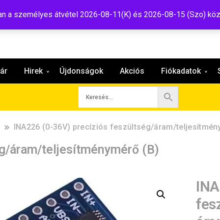
:shop@tavir.hu
 a személyes átvétel 2026-08-11(K) és 2026-08-15 (Szo) köz
ár
Hirek
Újdonságok
Akciós
Fiókadatok
INA226 (0-36V) precíziós feszültség/áram/teljesítmén
ég/áram/teljesítménymérő (B)
INA
fes