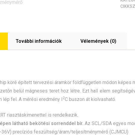
KATEG
CIKKS
További információk
Vélemények (0)
hip köré épített tervezési áramkör földfüggetlen módon képes 
zetőn belül mágneses teret hoz létre. Ezt hall elem segítségé
2
 lép fel. A mérési eredmény I
C buszon át kiolvasható.
T riasztáskimenettel is rendelkezik.
épen látható bekötési sorrenddel bír.
Az SCL/SDA egyes modulo
-36V) precíziós feszültség/áram/teljesítménymérő (CJMCU)