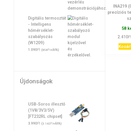
INA219 (
precíziós 
Digitális termosztát
s
- Intelligens
58 k
hőmérséklet-
F
szabályozás
2.410
(W1209)
Kosár
Ft
1.090
(
Ft
+ÁFA)
858
Újdonságok
USB-Soros illesztő
(1V8/3V3/5V)
[FT232RL chipset]
Ft
3.990
(
Ft
+ÁFA)
3.142