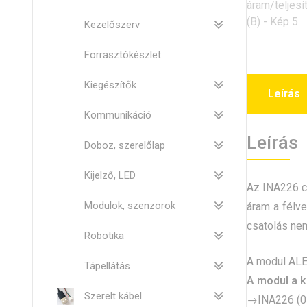
Kezelőszerv
Forrasztókészlet
Kiegészítők
Leírás
Kommunikáció
Leírás
Doboz, szerelőlap
Kijelző, LED
Az INA226 c
Modulok, szenzorok
áram a félve
csatolás nem
Robotika
A modul ALER
Tápellátás
A modul a k
Szerelt kábel
→
INA226 (0