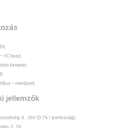
kozás
5V,
 IIC busz,
ztás kimenet,
ND
/ VBus – mérőpont.
i jellemzők
eszültség: 0….36V (0.1% / pontosság),
tség: 3…5V,