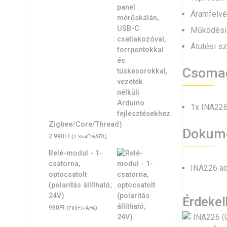
Áramfelvé
Működési 
Átutési sz
Csoma
1x INA226
Zigbee/Core/Thread)
Dokume
Ft
2.990
(
Ft
+ÁFA)
2.354
Relé-modul - 1-
csatorna,
INA226 ada
optocsatolt
(polaritás állítható;
24V)
Érdeke
Ft
990
(
Ft
+ÁFA)
780