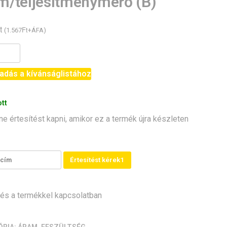
m/teljesítménymérő (B)
t
Ft
(
1.567
+ÁFA)
6
adás a kívánságlistához
iós
tség/
tt
eljesítménymérő
ne értesítést kapni, amikor ez a termék újra készleten
iség
Értesítést kérek1
s a termékkel kapcsolatban