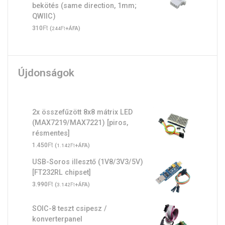
bekötés (same direction, 1mm;
QWIIC)
Ft
310
(
Ft
+ÁFA)
244
Újdonságok
2x összefűzött 8x8 mátrix LED
(MAX7219/MAX7221) [piros,
résmentes]
Ft
1.450
(
Ft
+ÁFA)
1.142
USB-Soros illesztő (1V8/3V3/5V)
[FT232RL chipset]
Ft
3.990
(
Ft
+ÁFA)
3.142
SOIC-8 teszt csipesz /
konverterpanel