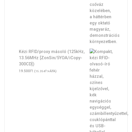
Kézi RFID/proxy másoló (125kHz,
13.56MHz [ZonSin/5YOA/iCopy-
300CD])
Ft
19.500
(
Ft
+ÁFA)
15.354