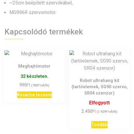
~25cm beépített szervókábel,
MG996R szervomotor.
Kapcsolódó termékek
Meghajtómotor
32 készleten.
Robot ultrahang kit
Ft
990
Ft
(
780
+ÁFA)
(tartóelemek, SG90 szervo,
SR04 szenzor)
Kosárba teszem
Elfogyott
Ft
2.450
Ft
(
1.929
+ÁFA)
Tovább