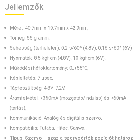
Jellemzők
Méret: 40.7mm x 19.7mm x 42.9mm,
Tömeg: 55 gramm,
Sebesség (terheleten): 0.2 s/60º (4.8V), 0.16 s/60º (6V)
Nyomaték: 8.5 kgf·cm (4.8V), 10 kgf·cm (6V),
Működési hőfoktartomány: 0..+55°C,
Késleltetés: 7 usec,
Tápfeszültség: 4.8V-7.2V.
Áramfelvétel: <350mA (mozgatás/indulás) és <60mA
(tartás),
Kommunikáció: Analóg és digitális szervo,
Kompatibilis: Futaba, Hitec, Sanwa…
Típus: Szervo – azaz a szervoérték pozíciót határoz