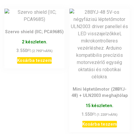
Szervo shield (IIC; PCA9685)
2 készleten.
Ft
3.550
Ft
(
2.795
+ÁFA)
Kosárba teszem
Mini léptetőmotor (28BYJ-
48) + ULN2003 meghajtólap
15 készleten.
Ft
1.550
Ft
(
1.220
+ÁFA)
Kosárba teszem