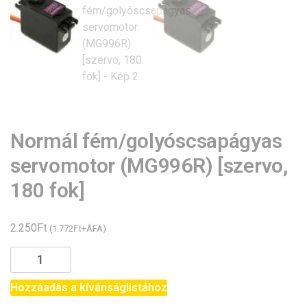
Normál fém/golyóscsapágyas
servomotor (MG996R) [szervo,
180 fok]
Ft
2.250
Ft
(
1.772
+ÁFA)
Normál
fém/golyóscsapágyas
servomotor
Hozzáadás a kívánságlistához
(MG996R)