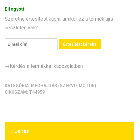
[szervo,
Elfogyott
180
Szeretne értesítést kapni, amikor ez a termék újra
fok]
készleten van?
mennyiség
Értesítést kérek1
→Kérdés a termékkel kapcsolatban
KATEGÓRIA:
MEGHAJTÁS (SZERVO, MOTOR)
CIKKSZÁM:
T44959
Leírás