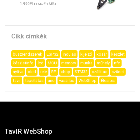
Ft
1.990
(
Ft
+ÁFA)
1.567
Cikk címkék
buszrendszerek
ESP32
indulás
kijelző
kosár
készlet
készletinfo
lcd
MCU
memory
munka
műhely
nfc
nyitva
oled
relé
RP
shop
STM32
szállítás
szünet
tavir
tápellátás
uno
vásárlás
WebShop
Élesítés
TavIR WebShop