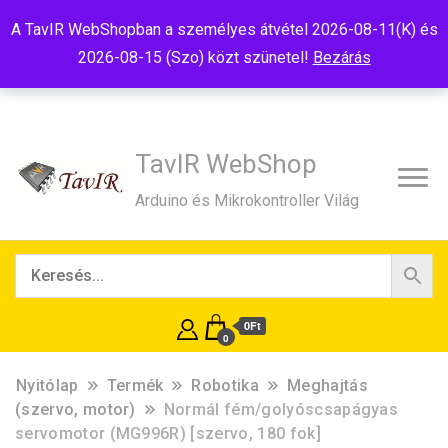
Tel:+36(20)99-23-781
Budapest, 1181, Szélmalom u. 13
A TavIR WebShopban a személyes átvétel 2026-08-11(K) és
E-Mail:shop@tavir.hu
2026-08-15 (Szo) közt szünetel!
Bezárás
TavIR WebShop
Arduino és Mikrokontroller Világ
0Ft
0
Nyitólap
Termék
Robotika
Meghajtás
(szervo, motor)
Normál fém/golyóscsapágyas
servomotor (MG996R) [szervo, 180 fok]