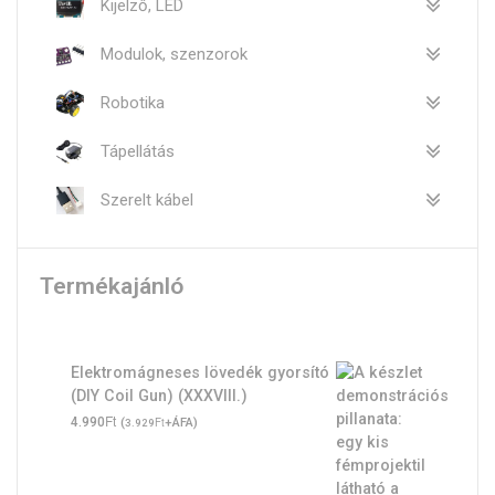
Kijelző, LED
Modulok, szenzorok
Robotika
Tápellátás
Szerelt kábel
Termékajánló
Elektromágneses lövedék gyorsító
(DIY Coil Gun) (XXXVIII.)
Ft
4.990
(
Ft
+ÁFA)
3.929