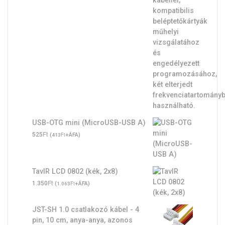
USB-OTG mini (MicroUSB-USB A)
Ft
525
(
Ft
+ÁFA)
413
TavIR LCD 0802 (kék, 2x8)
Ft
1.350
(
Ft
+ÁFA)
1.063
JST-SH 1.0 csatlakozó kábel - 4
pin, 10 cm, anya-anya, azonos