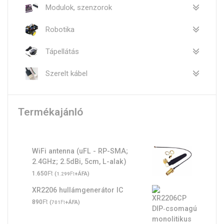
Modulok, szenzorok
Robotika
Tápellátás
Szerelt kábel
Termékajánló
WiFi antenna (uFL - RP-SMA;
2.4GHz; 2.5dBi, 5cm, L-alak)
Ft
1.650
(
Ft
+ÁFA)
1.299
XR2206 hullámgenerátor IC
Ft
890
(
Ft
+ÁFA)
701