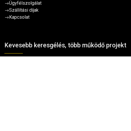
→
Ügyfélszolgálat
→
Szállítási díjak
→
Kapcsolat
Kevesebb keresgélés, több működő projekt
Kosárba teszem
Hozzájárulok, hogy a TavIR WebShop a nevemet és e-
mail címemet hírlevelezési céllal kezelje.
Adatkezelési
tájékoztató
Kérem a tippeket!
Elérhetőség