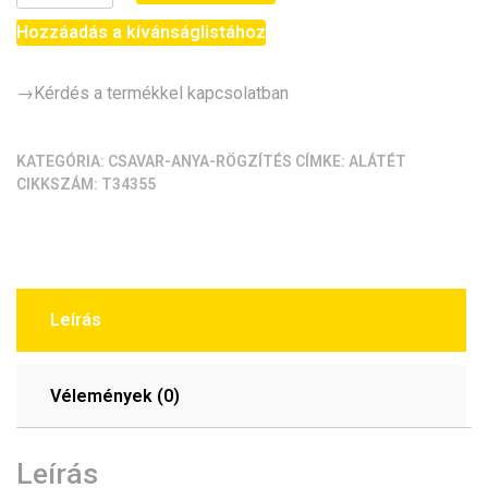
fém
alátét
Hozzáadás a kívánságlistához
(nagy)
[10db/pack]
→Kérdés a termékkel kapcsolatban
mennyiség
KATEGÓRIA:
CSAVAR-ANYA-RÖGZÍTÉS
CÍMKE:
ALÁTÉT
CIKKSZÁM:
T34355
Leírás
Vélemények (0)
Leírás