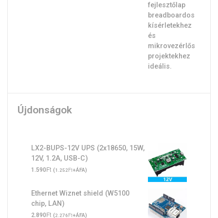
Újdonságok
LX2-BUPS-12V UPS (2x18650, 15W,
12V, 1.2A, USB-C)
Ft
1.590
(
Ft
+ÁFA)
1.252
Ethernet Wiznet shield (W5100
chip, LAN)
Ft
2.890
(
Ft
+ÁFA)
2.276