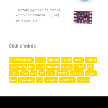
BMP580 (nyomás és hőfok)
kombinált szenzor [3.3/5V]
Ft
990
(
Ft
+ÁFA)
780
Cikk címkék
buszrendszerek
ESP32
indulás
kijelző
kosár
készlet
készletinfo
lcd
MCU
memory
munka
műhely
nfc
nyitva
oled
relé
RP
shop
STM32
szállítás
szünet
tavir
tápellátás
uno
vásárlás
WebShop
Élesítés