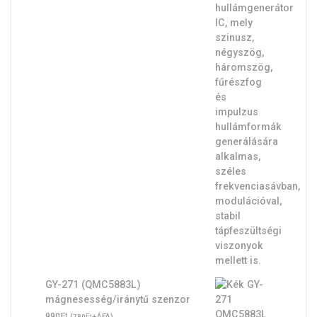
GY-271 (QMC5883L)
mágnesesség/iránytű szenzor
Ft
990
(
Ft
+ÁFA)
780