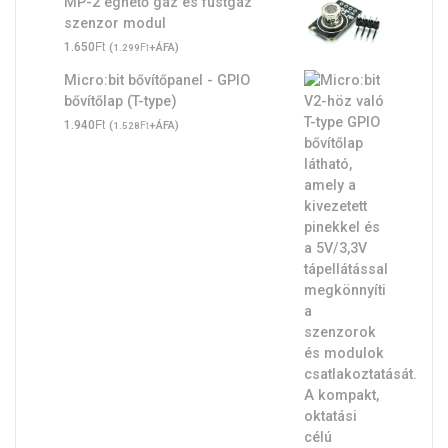
MP-2 éghető gáz és füstgáz
szenzor modul
Ft
1.650
(
Ft
+ÁFA)
1.299
Micro:bit bővítőpanel - GPIO
bővítőlap (T-type)
Ft
1.940
(
Ft
+ÁFA)
1.528