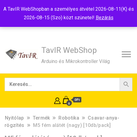
Tel:+36(20)99-23-781
Budapest, 1181, Szélmalom u. 13
A TavIR WebShopban a személyes átvétel 2026-08-11(K) és
E-Mail:shop@tavir.hu
2026-08-15 (Szo) közt szünetel!
Bezárás
TavIR WebShop
Arduino és Mikrokontroller Világ
0Ft
0
Nyitólap
Termék
Robotika
Csavar-anya-
rögzítés
M5 fém alátét (nagy) [10db/pack]