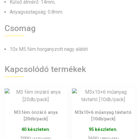
Külső átmérő: 14mm,
Anyagvastagság: 0.8mm.
Csomag
10x M5 fém horganyzott nagy alátét.
Kapcsolódó termékek
M3 fém önzáró anya
M3x10+6 műanyag távtartó
[20db/pack]
[10db/pack]
40 készleten.
95 készleten.
Ft
Ft
200
Ft
360
Ft
(
157
+ÁFA)
(
283
+ÁFA)