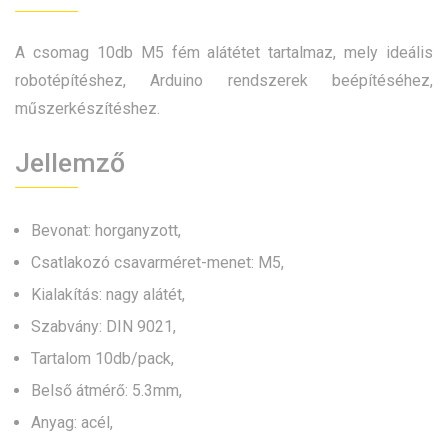
A csomag 10db M5 fém alátétet tartalmaz, mely ideális
robotépítéshez, Arduino rendszerek beépítéséhez,
műszerkészítéshez.
Jellemző
Bevonat: horganyzott,
Csatlakozó csavarméret-menet: M5,
Kialakítás: nagy alátét,
Szabvány: DIN 9021,
Tartalom 10db/pack,
Belső átmérő: 5.3mm,
Anyag: acél,