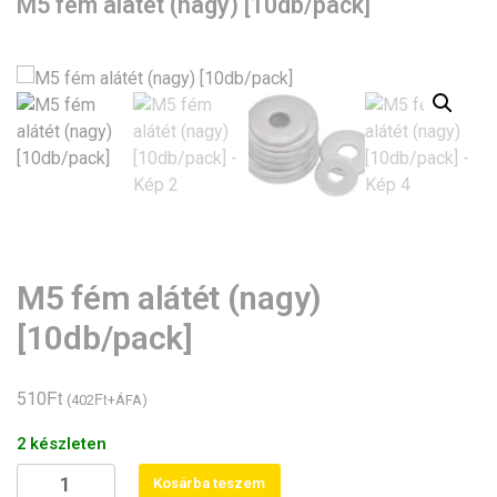
M5 fém alátét (nagy) [10db/pack]
M5 fém alátét (nagy)
[10db/pack]
Ft
510
Ft
(
402
+ÁFA)
2 készleten
M5
Kosárba teszem