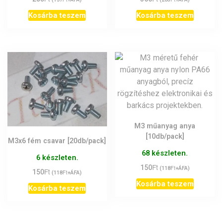
Kosárba teszem
Kosárba teszem
M3 műanyag anya
[10db/pack]
M3x6 fém csavar [20db/pack]
68 készleten.
6 készleten.
Ft
150
Ft
(
118
+ÁFA)
Ft
150
Ft
(
118
+ÁFA)
Kosárba teszem
Kosárba teszem