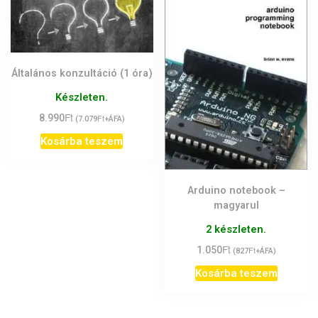
Általános konzultáció (1 óra)
Készleten.
Ft
8.990
Ft
(
7.079
+ÁFA)
Kosárba teszem
Arduino notebook –
magyarul
2 készleten.
Ft
1.050
Ft
(
827
+ÁFA)
Kosárba teszem