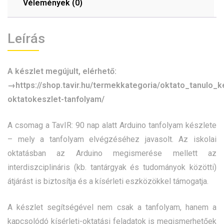
Vélemények (0)
Leírás
A készlet megújult, elérhető:
→
https://shop.tavir.hu/termekkategoria/oktato_tanulo_k
oktatokeszlet-tanfolyam/
A csomag a TavIR: 90 nap alatt Arduino tanfolyam készlete
– mely a tanfolyam elvégzéséhez javasolt. Az iskolai
oktatásban az Arduino megismerése mellett az
interdiszciplináris (kb. tantárgyak és tudományok közötti)
átjárást is biztosítja és a kísérleti eszközökkel támogatja.
A készlet segítségével nem csak a tanfolyam, hanem a
kapcsolódó kísérleti-oktatási feladatok is megismerhetőek