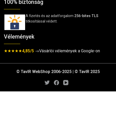
100% biztonság
A fizetés és az adatforgalom
256-bites TLS
titkosítással védett.
Vélemények
★★★★★
4,85/5
→Vásárlói vélemények a Google-on
© TavIR WebShop 2006-2025 | © TavIR 2025