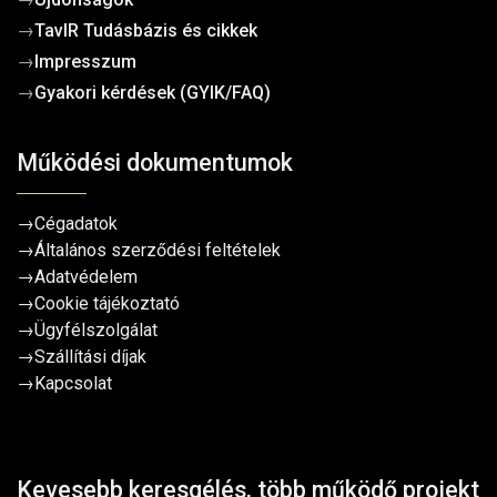
→
TavIR Tudásbázis és cikkek
→
Impresszum
→
Gyakori kérdések (GYIK/FAQ)
Működési dokumentumok
→
Cégadatok
→
Általános szerződési feltételek
→
Adatvédelem
→
Cookie tájékoztató
→
Ügyfélszolgálat
→
Szállítási díjak
→
Kapcsolat
Kevesebb keresgélés, több működő projekt