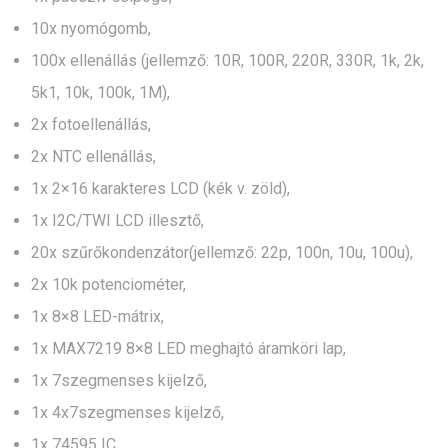
10x nyomógomb,
100x ellenállás (jellemző: 10R, 100R, 220R, 330R, 1k, 2k,
5k1, 10k, 100k, 1M),
2x fotoellenállás,
2x NTC ellenállás,
1x 2×16 karakteres LCD (kék v. zöld),
1x I2C/TWI LCD illesztő,
20x szűrőkondenzátor(jellemző: 22p, 100n, 10u, 100u),
2x 10k potenciométer,
1x 8×8 LED-mátrix,
1x MAX7219 8×8 LED meghajtó áramköri lap,
1x 7szegmenses kijelző,
1x 4x7szegmenses kijelző,
1x 74595 IC,