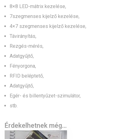
8×8 LED-mátrix kezelése,
7szegmenses kijelző kezelése,
4×7 szegmenses kijelző kezelése,
Távirányítás,
Rezgés-mérés,
Adatgyűjtő,
Fényorgona,
RFID beléptető,
Adatgyűjtő,
Egér- és billentyűzet-szimulátor,
stb.
Érdekelhetnek még…