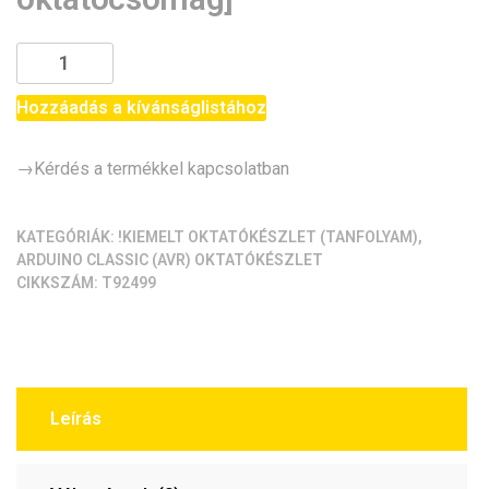
[Megújult
készlet!]
Tanfolyami
Hozzáadás a kívánságlistához
90
napos
→Kérdés a termékkel kapcsolatban
készlet
[Arduino
oktatócsomag]
KATEGÓRIÁK:
!KIEMELT OKTATÓKÉSZLET (TANFOLYAM)
,
ARDUINO CLASSIC (AVR) OKTATÓKÉSZLET
mennyiség
CIKKSZÁM:
T92499
Leírás