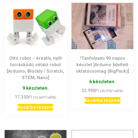
!Tanfolyami 90 napos
Otto robot – kreatív, nyílt
készlet [Arduino bővített
forráskódú sétáló robot
oktatócsomag (BigPack)]
[Arduino, Blockly / Scratch,
STEM, Nano]
6 készleten.
9 készleten.
Ft
32.990
Ft
(
25.976
+ÁFA)
Ft
17.350
Ft
(
13.661
+ÁFA)
Kosárba teszem
Kosárba teszem