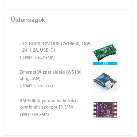
Újdonságok
LX2-BUPS-12V UPS (2x18650, 15W,
12V, 1.2A, USB-C)
Ft
1.590
(
Ft
+ÁFA)
1.252
Ethernet Wiznet shield (W5100
chip, LAN)
Ft
2.890
(
Ft
+ÁFA)
2.276
BMP580 (nyomás és hőfok)
kombinált szenzor [3.3/5V]
Ft
990
(
Ft
+ÁFA)
780