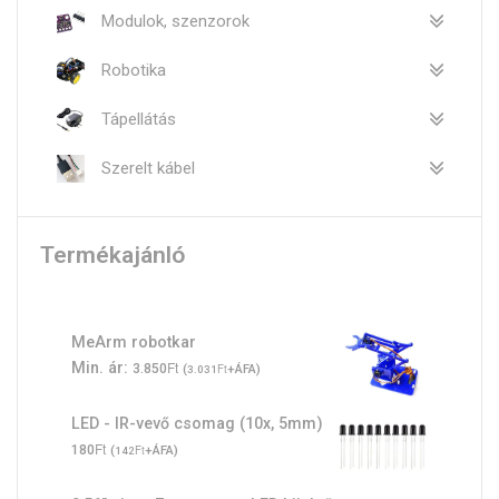
Modulok, szenzorok
Robotika
Tápellátás
Szerelt kábel
Termékajánló
MeArm robotkar
Ft
Min. ár:
3.850
(
Ft
+ÁFA)
3.031
LED - IR-vevő csomag (10x, 5mm)
Ft
180
(
Ft
+ÁFA)
142