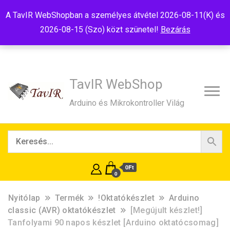
Tel:+36(20)99-23-781
Budapest, 1181, Szélmalom u. 13
A TavIR WebShopban a személyes átvétel 2026-08-11(K) és
E-Mail:shop@tavir.hu
2026-08-15 (Szo) közt szünetel!
Bezárás
TavIR WebShop
Arduino és Mikrokontroller Világ
0Ft
0
Nyitólap
Termék
!Oktatókészlet
Arduino
classic (AVR) oktatókészlet
[Megújult készlet!]
Tanfolyami 90 napos készlet [Arduino oktatócsomag]