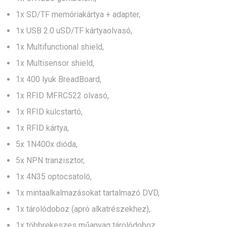
1x SD/TF memóriakártya + adapter,
1x USB 2.0 uSD/TF kártyaolvasó,
1x Multifunctional shield,
1x Multisensor shield,
1x 400 lyuk BreadBoard,
1x RFID MFRC522 olvasó,
1x RFID kulcstartó,
1x RFID kártya,
5x 1N400x dióda,
5x NPN tranzisztor,
1x 4N35 optocsatoló,
1x mintaalkalmazásokat tartalmazó DVD,
1x tárolódoboz (apró alkatrészekhez),
1x többrekeszes műanyag tárolódoboz.