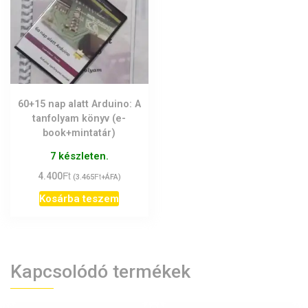
60+15 nap alatt Arduino: A
tanfolyam könyv (e-
book+mintatár)
7 készleten.
Ft
4.400
Ft
(
3.465
+ÁFA)
Kosárba teszem
Kapcsolódó termékek