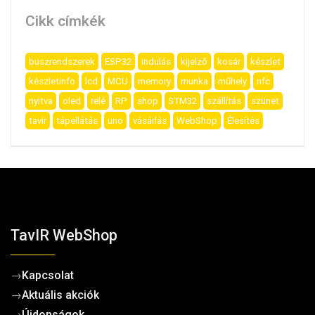
Cikk címkék
buszrendszerek
ESP32
indulás
kijelző
kosár
készlet
készletinfo
lcd
MCU
memory
munka
műhely
nfc
nyitva
oled
relé
RP
shop
STM32
szállítás
szünet
tavir
tápellátás
uno
vásárlás
WebShop
Élesítés
TavIR WebShop
→
Kapcsolat
→
Aktuális akciók
→
Újdonságok