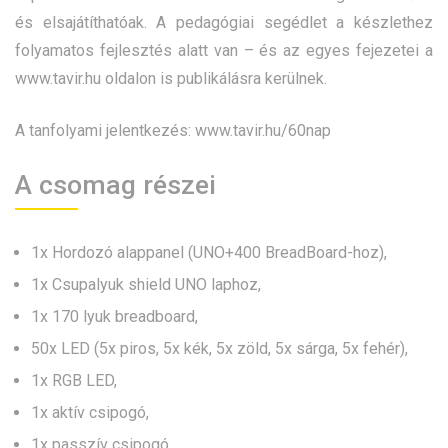
és elsajátíthatóak. A pedagógiai segédlet a készlethez
folyamatos fejlesztés alatt van – és az egyes fejezetei a
www.tavir.hu
oldalon is publikálásra kerülnek.
A tanfolyami jelentkezés:
www.tavir.hu/60nap
A csomag részei
1x Hordozó alappanel (UNO+400 BreadBoard-hoz),
1x Csupalyuk shield UNO laphoz,
1x 170 lyuk breadboard,
50x LED (5x piros, 5x kék, 5x zöld, 5x sárga, 5x fehér),
1x RGB LED,
1x aktív csipogó,
1x passzív csipogó,