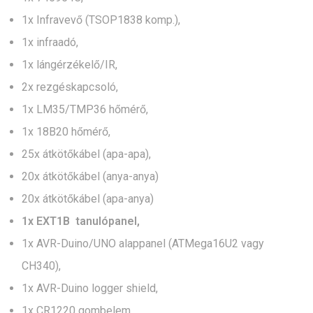
1x Infravevő (TSOP1838 komp.),
1x infraadó,
1x lángérzékelő/IR,
2x rezgéskapcsoló,
1x LM35/TMP36 hőmérő,
1x 18B20 hőmérő,
25x átkötőkábel (apa-apa),
20x átkötőkábel (anya-anya)
20x átkötőkábel (apa-anya)
1x EXT1B tanulópanel,
1x AVR-Duino/UNO alappanel (ATMega16U2 vagy
CH340),
1x AVR-Duino logger shield,
1x CR1220 gombelem,