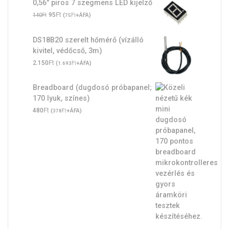
0,56" piros 7 szegmens LED kijelző
Original
Ft
Current
Ft
95
(
Ft
+ÁFA)
140
75
price
price
was:
is:
DS18B20 szerelt hőmérő (vízálló
140Ft.
95Ft.
kivitel, védőcső, 3m)
Ft
2.150
(
Ft
+ÁFA)
1.693
Breadboard (dugdosó próbapanel;
170 lyuk, színes)
Ft
480
(
Ft
+ÁFA)
378