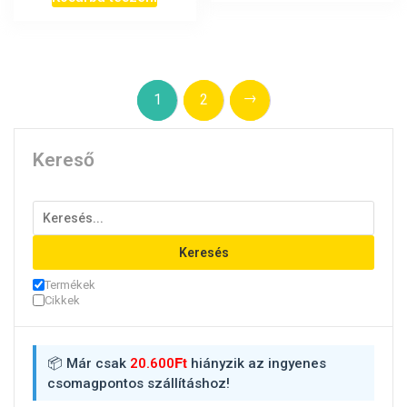
→
1
2
Kereső
Keresés
Termékek
Cikkek
Ft
📦 Már csak
20.600
hiányzik az ingyenes
csomagpontos szállításhoz!