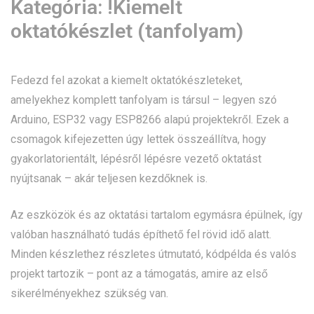
Kategória:
!Kiemelt
oktatókészlet (tanfolyam)
Fedezd fel azokat a kiemelt oktatókészleteket,
amelyekhez komplett tanfolyam is társul – legyen szó
Arduino, ESP32 vagy ESP8266 alapú projektekről. Ezek a
csomagok kifejezetten úgy lettek összeállítva, hogy
gyakorlatorientált, lépésről lépésre vezető oktatást
nyújtsanak – akár teljesen kezdőknek is.
Az eszközök és az oktatási tartalom egymásra épülnek, így
valóban használható tudás építhető fel rövid idő alatt.
Minden készlethez részletes útmutató, kódpélda és valós
projekt tartozik – pont az a támogatás, amire az első
sikerélményekhez szükség van.