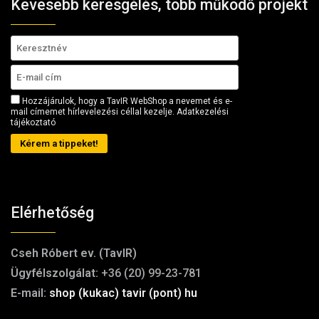
Kevesebb keresgélés, több működő projekt
Hozzájárulok, hogy a TavIR WebShop a nevemet és e-
mail címemet hírlevelezési céllal kezelje.
Adatkezelési
tájékoztató
Kérem a tippeket!
Elérhetőség
Cseh Róbert ev. (TavIR)
Ügyfélszolgálat:
+36 (20) 99-23-781
E-mail:
shop (kukac) tavir (pont) hu