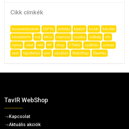
Cikk címkék
buszrendszerek
ESP32
indulás
kijelző
kosár
készlet
készletinfo
lcd
MCU
memory
munka
műhely
nfc
nyitva
oled
relé
RP
shop
STM32
szállítás
szünet
tavir
tápellátás
uno
vásárlás
WebShop
Élesítés
TavIR WebShop
→
Kapcsolat
→
Aktuális akciók