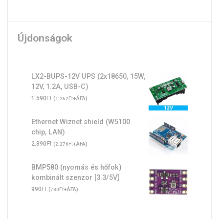
Újdonságok
LX2-BUPS-12V UPS (2x18650, 15W,
12V, 1.2A, USB-C)
Ft
1.590
(
Ft
+ÁFA)
1.252
Ethernet Wiznet shield (W5100
chip, LAN)
Ft
2.890
(
Ft
+ÁFA)
2.276
BMP580 (nyomás és hőfok)
kombinált szenzor [3.3/5V]
Ft
990
(
Ft
+ÁFA)
780