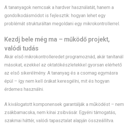
A tananyagok nemcsak a hardver használatát, hanem a
gondolkodásmódot is fejlesztik: hogyan lehet egy
problémát strukturáltan megoldani egy mikrokontrollerrel.
Kezdj bele még ma – működő projekt,
valódi tudás
Akár első mikrokontrolleredet programoznád, akár tanítanál
másokat, ezekkel az oktatókészletekkel gyorsan elérhető
az első sikerélmény. A tananyag és a csomag egymásra
épül – így nem kell órákat keresgélni, mit és hogyan
érdemes használni.
A kiválogatott komponensek garantálják a működést – nem
zsákbamacska, nem kínai zsibvásár. Egyéni támogatás,
szakmai háttér, valódi tapasztalat alapján összeállítva.