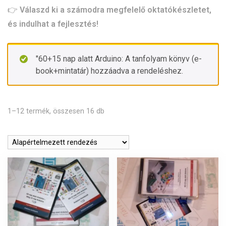
👉
Válaszd ki a számodra megfelelő oktatókészletet,
és indulhat a fejlesztés!
"60+15 nap alatt Arduino: A tanfolyam könyv (e-
book+mintatár) hozzáadva a rendeléshez.
1–12 termék, összesen 16 db