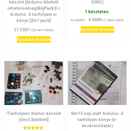
készlet [Arduino bővített
(UNO)
oktatócsomag(BigPack)] +
1 készleten.
Arduino: A tanfolyam e-
Ft
Original
Current
Ft
9.990
Ft
könyv [2in1 pack]
11.050
(
7.866
+ÁFA)
price
price
Ft
Kosárba teszem
37.390
Ft
(
29.441
+ÁFA)
was:
is:
11.050Ft.
9.990Ft.
Kosárba teszem
60+15 nap alatt Arduino: A
!Tanfolyami Starter készlet
tanfolyam könyv (e-
(Uno) [bővített]
book+mintatár)