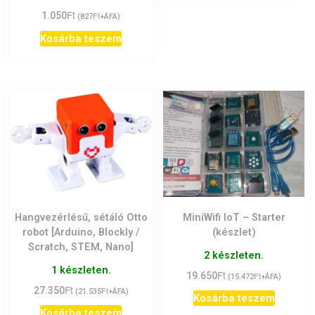
Ft
1.050
Ft
(
827
+ÁFA)
Kosárba teszem
Hangvezérlésű, sétáló Otto
MiniWifi IoT – Starter
robot [Arduino, Blockly /
(készlet)
Scratch, STEM, Nano]
2 készleten.
1 készleten.
Ft
19.650
Ft
(
15.472
+ÁFA)
Ft
27.350
Ft
(
21.535
+ÁFA)
Kosárba teszem
Kosárba teszem