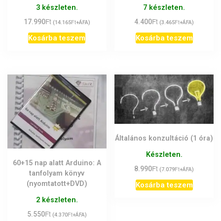
Értékelés:
3 készleten.
7 készleten.
5.00
/ 5
Ft
Ft
17.990
Ft
4.400
Ft
(
14.165
+ÁFA)
(
3.465
+ÁFA)
Kosárba teszem
Kosárba teszem
Általános konzultáció (1 óra)
Készleten.
60+15 nap alatt Arduino: A
Ft
8.990
Ft
(
7.079
+ÁFA)
tanfolyam könyv
(nyomtatott+DVD)
Kosárba teszem
2 készleten.
Ft
5.550
Ft
(
4.370
+ÁFA)