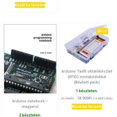
Kosárba teszem
Akció!
Arduino TavIR oktatókészlet
(RFID) mintakódokkal
(Bővített pack)
1 készleten.
Ft
Original
Current
Ft
18.900
Ft
21.990
(
14.882
+ÁFA)
Arduino notebook –
price
price
Kosárba teszem
magyarul
was:
is:
21.990Ft.
18.900Ft.
2 készleten.