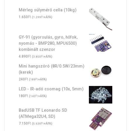
Mérleg súlymérő cella (10kg)
Ft
1.650
(
Ft
+ÁFA)
1.299
GY-91 (gyorsulás, gyro, hőfok,
nyomás - BMP280, MPU6500)
kombinált szenzor
Ft
4.890
(
Ft
+ÁFA)
3.850
Mini hangszóró (8R/0.5W/23mm)
(kerek)
Ft
240
(
Ft
+ÁFA)
189
LED - IR-adó csomag (10x, 5mm)
Ft
180
(
Ft
+ÁFA)
142
BadUSB TF Leonardo SD
(ATMega32U4, SD)
Ft
7.150
(
Ft
+ÁFA)
5.630