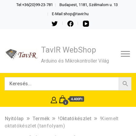
Tel:+36(20)99-23-781
Budapest, 1181, Szélmalom u. 13
E-Mail:shop@tavir.hu
TavIR WebShop
Arduino és Mikrokontroller Világ
4.400Ft
1
Nyitólap
Termék
!Oktatókészlet
!Kiemelt
oktatókészlet (tanfolyam)