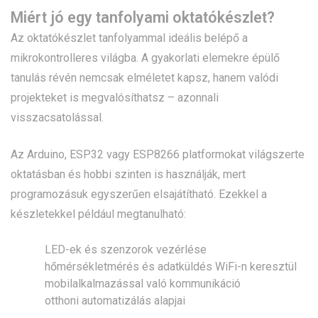
Miért jó egy tanfolyami oktatókészlet?
Az oktatókészlet tanfolyammal ideális belépő a
mikrokontrolleres világba. A gyakorlati elemekre épülő
tanulás révén nemcsak elméletet kapsz, hanem valódi
projekteket is megvalósíthatsz – azonnali
visszacsatolással.
Az Arduino, ESP32 vagy ESP8266 platformokat világszerte
oktatásban és hobbi szinten is használják, mert
programozásuk egyszerűen elsajátítható. Ezekkel a
készletekkel például megtanulható:
LED-ek és szenzorok vezérlése
hőmérsékletmérés és adatküldés WiFi-n keresztül
mobilalkalmazással való kommunikáció
otthoni automatizálás alapjai