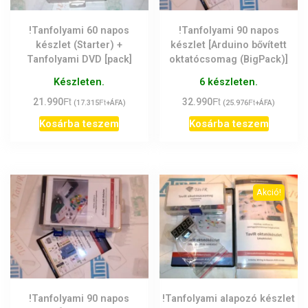
!Tanfolyami 60 napos
!Tanfolyami 90 napos
készlet (Starter) +
készlet [Arduino bővített
Tanfolyami DVD [pack]
oktatócsomag (BigPack)]
Készleten.
6 készleten.
Ft
Ft
21.990
Ft
32.990
Ft
(
17.315
+ÁFA)
(
25.976
+ÁFA)
Kosárba teszem
Kosárba teszem
Akció!
!Tanfolyami 90 napos
!Tanfolyami alapozó készlet