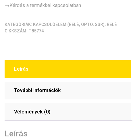
csatorna,
→Kérdés a termékkel kapcsolatban
optocsatolt
(polaritás
KATEGÓRIÁK:
KAPCSOLÓELEM (RELÉ, OPTO, SSR)
,
RELÉ
állítható;
CIKKSZÁM:
T85774
24V)
mennyiség
Leírás
További információk
Vélemények (0)
Leírás