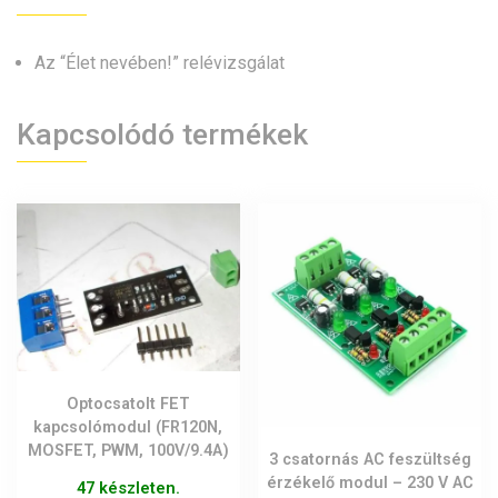
Az “Élet nevében!” relévizsgálat
Kapcsolódó termékek
Optocsatolt FET
kapcsolómodul (FR120N,
MOSFET, PWM, 100V/9.4A)
3 csatornás AC feszültség
érzékelő modul – 230 V AC
47 készleten.