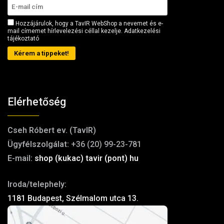
Hozzájárulok, hogy a TavIR WebShop a nevemet és e-
mail címemet hírlevelezési céllal kezelje.
Adatkezelési
tájékoztató
Kérem a tippeket!
Elérhetőség
Cseh Róbert ev. (TavIR)
Ügyfélszolgálat:
+36 (20) 99-23-781
E-mail:
shop (kukac) tavir (pont) hu
Iroda/telephely:
1181 Budapest, Szélmalom utca 13.