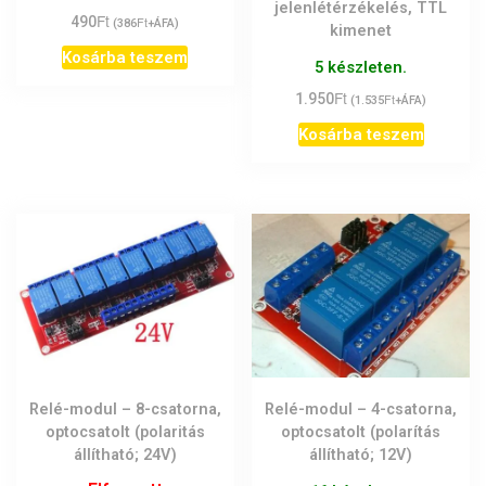
jelenlétérzékelés, TTL
Ft
490
Ft
(
386
+ÁFA)
kimenet
Kosárba teszem
5 készleten.
Ft
1.950
Ft
(
1.535
+ÁFA)
Kosárba teszem
Relé-modul – 8-csatorna,
Relé-modul – 4-csatorna,
optocsatolt (polaritás
optocsatolt (polarítás
állítható; 24V)
állítható; 12V)