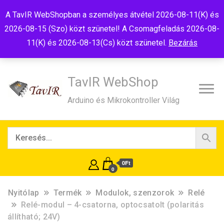
Tel:+36(20)99-23-781
Budapest, 1181, Szélmalom u. 13
A TavIR WebShopban a személyes átvétel 2026-08-11(K) és
E-Mail:shop@tavir.hu
2026-08-15 (Szo) közt szünetel! A Csomagfeladás 2026-08-
11(K) és 2026-08-13(Cs) közt szünetel.
Bezárás
TavIR WebShop
Arduino és Mikrokontroller Világ
0Ft
0
Nyitólap
Termék
Modulok, szenzorok
Relé
Relé-modul – 4-csatorna, optocsatolt (polaritás
állítható; 24V)