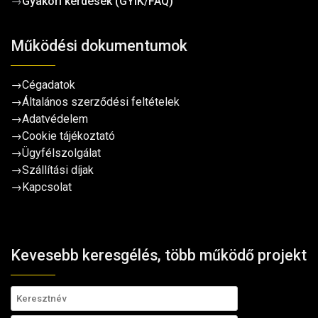
→
Gyakori kérdések (GYIK/FAQ)
Működési dokumentumok
→
Cégadatok
→
Általános szerződési feltételek
→
Adatvédelem
→
Cookie tájékoztató
→
Ügyfélszolgálat
→
Szállítási díjak
→
Kapcsolat
Kevesebb keresgélés, több működő projekt