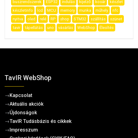
buszrendszerek
ESP32
indulás
kijelző
kosár
készlet
készletinfo
lcd
MCU
memory
munka
műhely
nfc
nyitva
oled
relé
RP
shop
STM32
szállítás
szünet
tavir
tápellátás
uno
vásárlás
WebShop
Élesítés
TavIR WebShop
→
Kapcsolat
→
Aktuális akciók
→
Újdonságok
→
TavIR Tudásbázis és cikkek
→
Impresszum