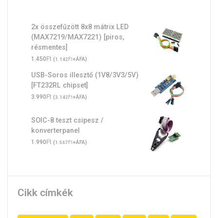
2x összefűzött 8x8 mátrix LED
(MAX7219/MAX7221) [piros,
résmentes]
Ft
1.450
(
Ft
+ÁFA)
1.142
USB-Soros illesztő (1V8/3V3/5V)
[FT232RL chipset]
Ft
3.990
(
Ft
+ÁFA)
3.142
SOIC-8 teszt csipesz /
konverterpanel
Ft
1.990
(
Ft
+ÁFA)
1.567
Cikk címkék