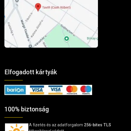
Elfogadott kártyák
100% biztonság
A fizetés és az adatforgalom
256-bites TLS
titkosítással védett.