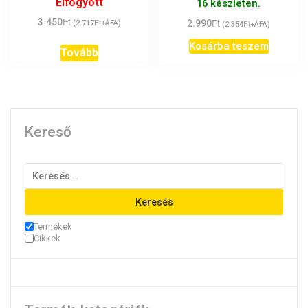
Elfogyott
16 készleten.
Ft
Ft
3.450
Ft
2.990
Ft
(
2.717
+ÁFA)
(
2.354
+ÁFA)
Kosárba teszem
Tovább
Kereső
Keresés
Termékek
Cikkek