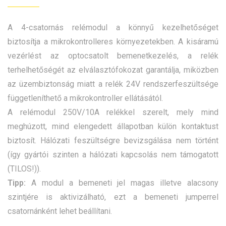
A 4-csatornás relémodul a könnyű kezelhetőséget
biztosítja a mikrokontrolleres környezetekben. A kisáramú
vezérlést az optocsatolt bemenetkezelés, a relék
terhelhetőségét az elválasztófokozat garantálja, miközben
az üzembiztonság miatt a relék 24V rendszerfeszültsége
függetleníthető a mikrokontroller ellátásától.
A relémodul 250V/10A relékkel szerelt, mely mind
meghúzott, mind elengedett állapotban külön kontaktust
biztosít. Hálózati feszültségre bevizsgálása nem történt
(így gyártói szinten a hálózati kapcsolás nem támogatott
(TILOS!)).
Tipp:
A modul a bemeneti jel magas illetve alacsony
szintjére is aktivizálható, ezt a bemeneti jumperrel
csatornánként lehet beállítani.