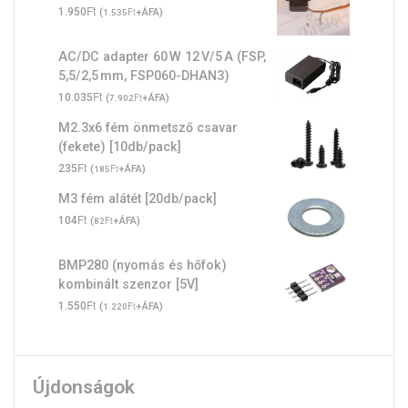
Ft
1.950
(
Ft
+ÁFA)
1.535
AC/DC adapter 60 W 12 V/5 A (FSP,
5,5/2,5 mm, FSP060-DHAN3)
Ft
10.035
(
Ft
+ÁFA)
7.902
M2.3x6 fém önmetsző csavar
(fekete) [10db/pack]
Ft
235
(
Ft
+ÁFA)
185
M3 fém alátét [20db/pack]
Ft
104
(
Ft
+ÁFA)
82
BMP280 (nyomás és hőfok)
kombinált szenzor [5V]
Ft
1.550
(
Ft
+ÁFA)
1.220
Újdonságok