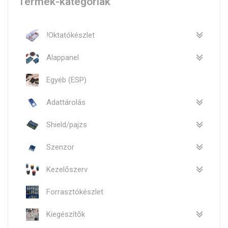
Termék-kategóriák
!Oktatókészlet
Alappanel
Egyéb (ESP)
Adattárolás
Shield/pajzs
Szenzor
Kezelőszerv
Forrasztókészlet
Kiegészítők