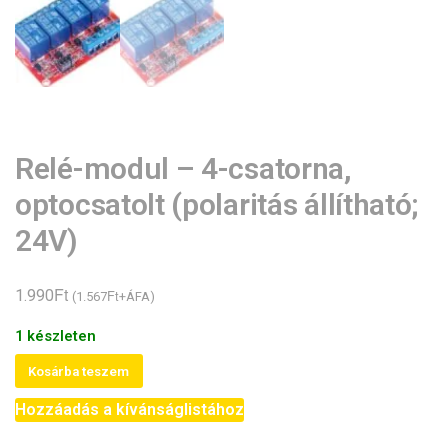
Relé-modul – 4-csatorna,
optocsatolt (polaritás állítható;
24V)
Ft
1.990
Ft
(
1.567
+ÁFA)
1 készleten
Relé-
Kosárba teszem
modul
Hozzáadás a kívánságlistához
-
4-