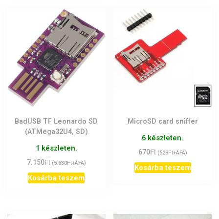
BadUSB TF Leonardo SD
MicroSD card sniffer
(ATMega32U4, SD)
6 készleten.
1 készleten.
Ft
670
Ft
(
528
+ÁFA)
Ft
7.150
Ft
(
5.630
+ÁFA)
Kosárba teszem
Kosárba teszem