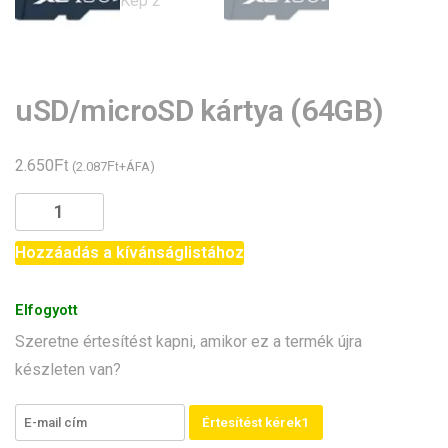
uSD/microSD kártya (64GB)
Ft
2.650
Ft
(
2.087
+ÁFA)
uSD/microSD
kártya
(64GB)
Hozzáadás a kívánságlistához
mennyiség
Elfogyott
Szeretne értesítést kapni, amikor ez a termék újra
készleten van?
Értesítést kérek1