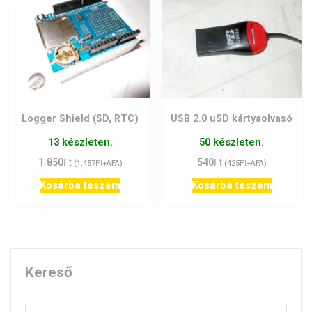
Logger Shield (SD, RTC)
USB 2.0 uSD kártyaolvasó
13 készleten.
50 készleten.
Ft
Ft
1.850
Ft
540
Ft
(
1.457
+ÁFA)
(
425
+ÁFA)
Kosárba teszem
Kosárba teszem
Kereső