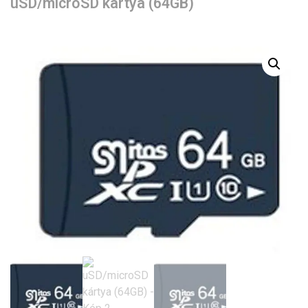
uSD/microSD kártya (64GB)