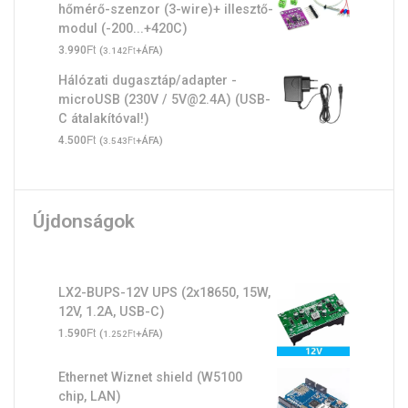
hőmérő-szenzor (3-wire)+ illesztő-
modul (-200...+420C)
Ft
3.990
(
Ft
+ÁFA)
3.142
Hálózati dugasztáp/adapter -
microUSB (230V / 5V@2.4A) (USB-
C átalakítóval!)
Ft
4.500
(
Ft
+ÁFA)
3.543
Újdonságok
LX2-BUPS-12V UPS (2x18650, 15W,
12V, 1.2A, USB-C)
Ft
1.590
(
Ft
+ÁFA)
1.252
Ethernet Wiznet shield (W5100
chip, LAN)