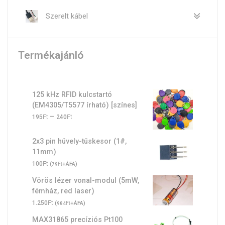
Szerelt kábel
Termékajánló
125 kHz RFID kulcstartó
(EM4305/T5577 írható) [színes]
Ft
Ft
Ártartomány:
–
195
240
195Ft
-
2x3 pin hüvely-tüskesor (1#,
240Ft
11mm)
Ft
100
(
Ft
+ÁFA)
79
Vörös lézer vonal-modul (5mW,
fémház, red laser)
Ft
1.250
(
Ft
+ÁFA)
984
MAX31865 precíziós Pt100