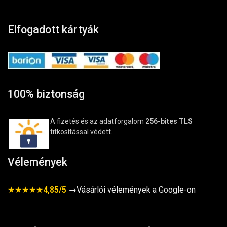
Elfogadott kártyák
100% biztonság
A fizetés és az adatforgalom
256-bites TLS
titkosítással védett.
Vélemények
★★★★★
4,85/5
→Vásárlói vélemények a Google-on