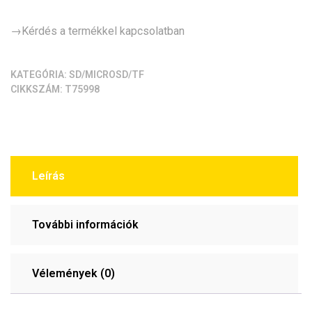
→Kérdés a termékkel kapcsolatban
KATEGÓRIA:
SD/MICROSD/TF
CIKKSZÁM:
T75998
Leírás
További információk
Vélemények (0)