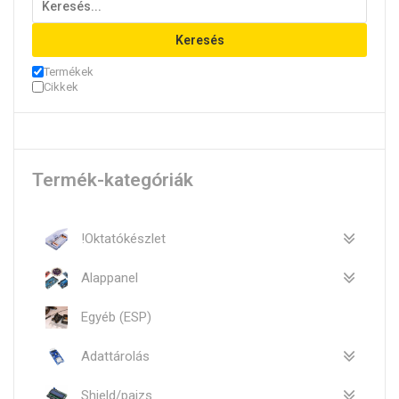
Keresés
Termékek
Cikkek
Termék-kategóriák
!Oktatókészlet
Alappanel
Egyéb (ESP)
Adattárolás
Shield/pajzs