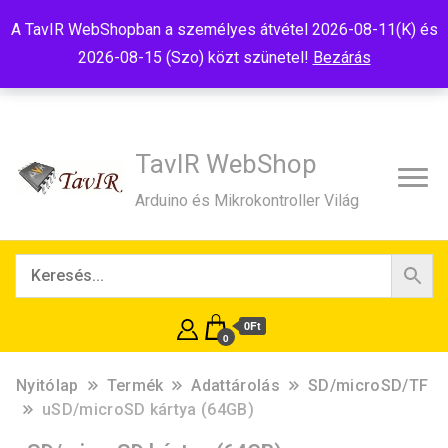
Tel:+36(20)99-23-781
Budapest, 1181, Szélmalom u. 13
A TavIR WebShopban a személyes átvétel 2026-08-11(K) és
E-Mail:shop@tavir.hu
2026-08-15 (Szo) közt szünetel!
Bezárás
TavIR WebShop
Arduino és Mikrokontroller Világ
0Ft
0
Nyitólap
Termék
Adattárolás
SD/microSD/TF
uSD/microSD kártya (64GB)