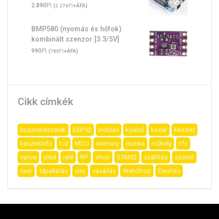
Ft
2.890
(
Ft
+ÁFA)
2.276
BMP580 (nyomás és hőfok)
kombinált szenzor [3.3/5V]
Ft
990
(
Ft
+ÁFA)
780
Cikk címkék
buszrendszerek
ESP32
indulás
kijelző
kosár
készlet
készletinfo
lcd
MCU
memory
munka
műhely
nfc
nyitva
oled
relé
RP
shop
STM32
szállítás
szünet
tavir
tápellátás
uno
vásárlás
WebShop
Élesítés