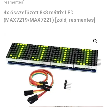
résmentes]
4x összefűzött 8×8 mátrix LED
(MAX7219/MAX7221) [zöld, résmentes]