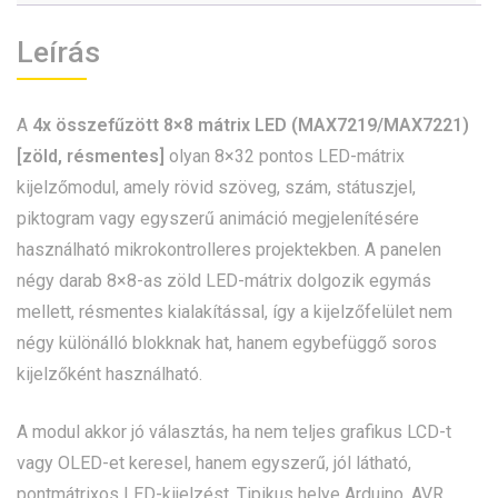
Leírás
A
4x összefűzött 8×8 mátrix LED (MAX7219/MAX7221)
[zöld, résmentes]
olyan 8×32 pontos LED-mátrix
kijelzőmodul, amely rövid szöveg, szám, státuszjel,
piktogram vagy egyszerű animáció megjelenítésére
használható mikrokontrolleres projektekben. A panelen
négy darab 8×8-as zöld LED-mátrix dolgozik egymás
mellett, résmentes kialakítással, így a kijelzőfelület nem
négy különálló blokknak hat, hanem egybefüggő soros
kijelzőként használható.
A modul akkor jó választás, ha nem teljes grafikus LCD-t
vagy OLED-et keresel, hanem egyszerű, jól látható,
pontmátrixos LED-kijelzést. Tipikus helye Arduino, AVR,