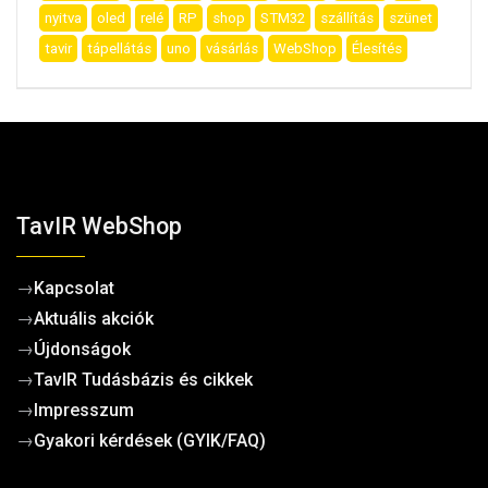
nyitva
oled
relé
RP
shop
STM32
szállítás
szünet
tavir
tápellátás
uno
vásárlás
WebShop
Élesítés
TavIR WebShop
→
Kapcsolat
→
Aktuális akciók
→
Újdonságok
→
TavIR Tudásbázis és cikkek
→
Impresszum
→
Gyakori kérdések (GYIK/FAQ)