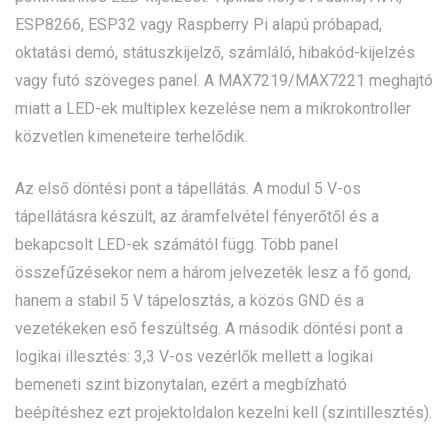
ESP8266, ESP32 vagy Raspberry Pi alapú próbapad,
oktatási demó, státuszkijelző, számláló, hibakód-kijelzés
vagy futó szöveges panel. A MAX7219/MAX7221 meghajtó
miatt a LED-ek multiplex kezelése nem a mikrokontroller
közvetlen kimeneteire terhelődik.
Az első döntési pont a tápellátás. A modul 5 V-os
tápellátásra készült, az áramfelvétel fényerőtől és a
bekapcsolt LED-ek számától függ. Több panel
összefűzésekor nem a három jelvezeték lesz a fő gond,
hanem a stabil 5 V tápelosztás, a közös GND és a
vezetékeken eső feszültség. A második döntési pont a
logikai illesztés: 3,3 V-os vezérlők mellett a logikai
bemeneti szint bizonytalan, ezért a megbízható
beépítéshez ezt projektoldalon kezelni kell (szintillesztés).