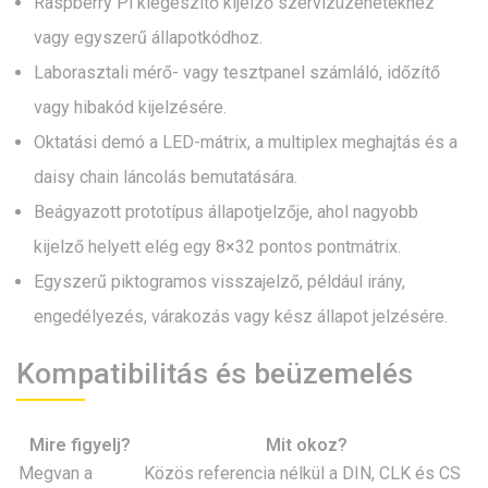
Raspberry Pi kiegészítő kijelző szervizüzenetekhez
vagy egyszerű állapotkódhoz.
Laborasztali mérő- vagy tesztpanel számláló, időzítő
vagy hibakód kijelzésére.
Oktatási demó a LED-mátrix, a multiplex meghajtás és a
daisy chain láncolás bemutatására.
Beágyazott prototípus állapotjelzője, ahol nagyobb
kijelző helyett elég egy 8×32 pontos pontmátrix.
Egyszerű piktogramos visszajelző, például irány,
engedélyezés, várakozás vagy kész állapot jelzésére.
Kompatibilitás és beüzemelés
Mire figyelj?
Mit okoz?
Megvan a
Közös referencia nélkül a DIN, CLK és CS