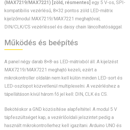
(MAX7219/MAX7221) [zöld, résmentes]
egy 5 V-os, SPI-
kompatibilis vezérlésű, 8×32 pontos zöld LED-mátrix
kijelzőmodul MAX7219/MAX7221 meghajtóval,
DIN/CLK/CS vezérléssel és daisy chain láncolhatósággal.
Működés és beépítés
A panel négy darab 8×8-as LED-mátrixból áll. A kijelzést
MAX7219/MAX7221 meghajtó kezeli, ezért a
mikrokontroller oldalán nem kell külön minden LED-sort és
LED-oszlopot közvetlenül multiplexelni. A vezérléshez a
tápellátáson kívül három fő jel kell: DIN, CLK és CS.
Bekötéskor a GND közösítése alapfeltétel. A modul 5 V
tápfeszültséget kap, a vezérlőoldali jelszintet pedig a
használt mikrokontrollerhez kell igazítani. Arduino UNO és