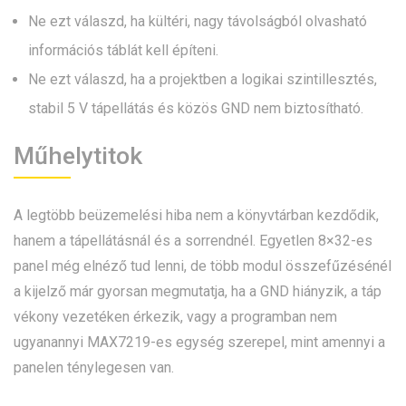
Ne ezt válaszd, ha kültéri, nagy távolságból olvasható
információs táblát kell építeni.
Ne ezt válaszd, ha a projektben a logikai szintillesztés,
stabil 5 V tápellátás és közös GND nem biztosítható.
Műhelytitok
A legtöbb beüzemelési hiba nem a könyvtárban kezdődik,
hanem a tápellátásnál és a sorrendnél. Egyetlen 8×32-es
panel még elnéző tud lenni, de több modul összefűzésénél
a kijelző már gyorsan megmutatja, ha a GND hiányzik, a táp
vékony vezetéken érkezik, vagy a programban nem
ugyanannyi MAX7219-es egység szerepel, mint amennyi a
panelen ténylegesen van.