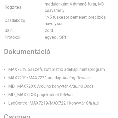
modulonként 4 átmenő furat, M3
Rögzítés
csavarhely
1×5 tüskesor bemenet, precíziós
Csatlakozó
hüvelysor
Szín
zöld
Protokoll
egyedi, SPI
Dokumentáció
MAX7219 összefűzött mátrix adatlap, mintaprogram
MAX7219/MAX7221 adatlap
Analog Devices
MD_MAX72XX Arduino könyvtár
Arduino Docs
MD_MAX72XX projektoldal
GitHub
LedControl MAX7219/MAX7221 könyvtár
GitHub
Csomag