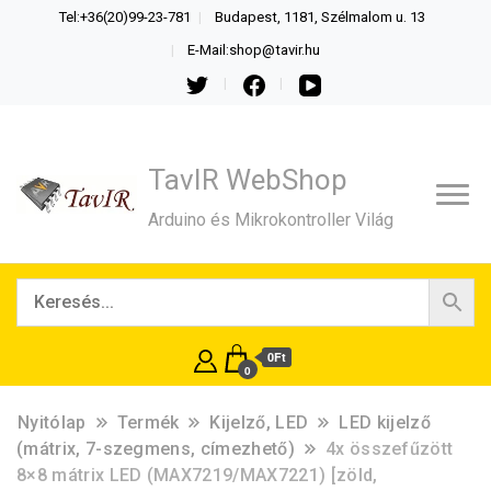
Tel:+36(20)99-23-781
Budapest, 1181, Szélmalom u. 13
E-Mail:shop@tavir.hu
TavIR WebShop
Arduino és Mikrokontroller Világ
0Ft
0
Nyitólap
Termék
Kijelző, LED
LED kijelző
(mátrix, 7-szegmens, címezhető)
4x összefűzött
8×8 mátrix LED (MAX7219/MAX7221) [zöld,