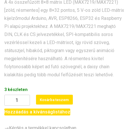
A 4x összefűzött 8×8 mátrix LED (MAX7219/MAX7221)
[zöld, résmentes] egy 8×32 pontos, 5 V-os zöld LED-mátrix
kijelzőmodul Arduino, AVR, ESP8266, ESP32 és Raspberry
Pi alapú projektekhez. A MAX7219/MAX7221 meghajtó
DIN, CLK és CS jelvezetékkel, SPI-kompatibilis soros
vezérléssel kezeli a LED-mátrixot, így rövid szöveg,
státuszjel, hibakód, piktogram vagy egyszerű animáció
megjelenítésére használható. A résmentes kivitel
folytonosabb képet ad futó szövegnél, a daisy chain
kialakítás pedig több modul felfűzését teszi lehetővé.
3 készleten
4x
Kosárba teszem
összefűzött
8x8
Hozzáadás a kívánságlistához
mátrix
LED
→Kérdés a termékkel kapcsolatban