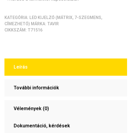
(MAX7219/MAX7221)
[zöld,
résmentes]
KATEGÓRIA:
LED KIJELZŐ (MÁTRIX, 7-SZEGMENS,
CÍMEZHETŐ)
MÁRKA:
TAVIR
mennyiség
CIKKSZÁM:
T71516
Leírás
További információk
Vélemények (0)
Dokumentáció, kérdések