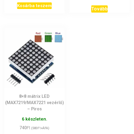
price
price
Kosárba teszem
was:
is:
Tovább
1.250Ft.
990Ft.
8×8 mátrix LED
(MAX7219/MAX7221 vezérlő)
– Piros
6 készleten.
Ft
740
Ft
(
583
+ÁFA)