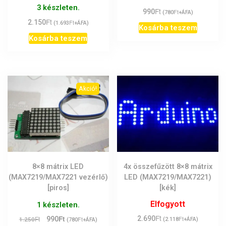
3 készleten.
Ft
990
Ft
(
780
+ÁFA)
Ft
2.150
Ft
(
1.693
+ÁFA)
Kosárba teszem
Kosárba teszem
Akció!
8×8 mátrix LED
4x összefűzött 8×8 mátrix
(MAX7219/MAX7221 vezérlő)
LED (MAX7219/MAX7221)
[piros]
[kék]
Elfogyott
1 készleten.
Ft
Ft
Original
Current
2.690
Ft
Ft
990
Ft
1.250
(
2.118
+ÁFA)
(
780
+ÁFA)