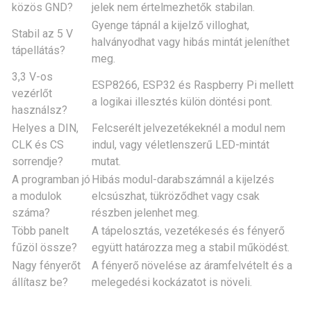
közös GND?
jelek nem értelmezhetők stabilan.
Gyenge tápnál a kijelző villoghat,
Stabil az 5 V
halványodhat vagy hibás mintát jeleníthet
tápellátás?
meg.
3,3 V-os
ESP8266, ESP32 és Raspberry Pi mellett
vezérlőt
a logikai illesztés külön döntési pont.
használsz?
Helyes a DIN,
Felcserélt jelvezetékeknél a modul nem
CLK és CS
indul, vagy véletlenszerű LED-mintát
sorrendje?
mutat.
A programban jó
Hibás modul-darabszámnál a kijelzés
a modulok
elcsúszhat, tükröződhet vagy csak
száma?
részben jelenhet meg.
Több panelt
A tápelosztás, vezetékesés és fényerő
fűzöl össze?
együtt határozza meg a stabil működést.
Nagy fényerőt
A fényerő növelése az áramfelvételt és a
állítasz be?
melegedési kockázatot is növeli.