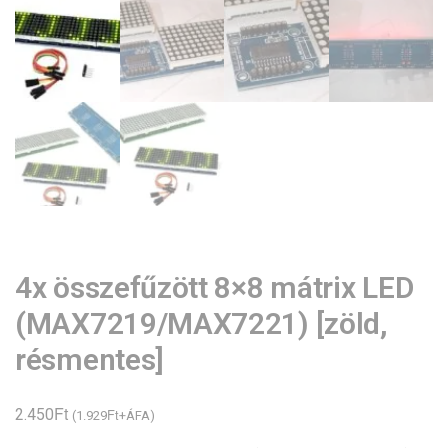
4x összefűzött 8×8 mátrix LED
(MAX7219/MAX7221) [zöld,
résmentes]
Ft
2.450
Ft
(
1.929
+ÁFA)