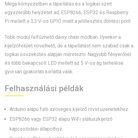
Mega környezetben a tápellátás és a logikai szint
egyszerűbb helyzetet ad, ESP8266, ESP32 és Raspberry
Pi mellett a 3,3 V-os GPIO miatt a jelillesztés döntési pont.
Több modul felfűzhető daisy chain módban. Ilyenkor a
kijelzőfelület növelhető, de a tápellátást nem szabad csak a
logikai összekötés alapján méretezni. Nagyobb fényerőnél
és több bekapcsolt LED mellett az 5 V-os ág terhelése
gyorsan gyakorlati korláttá válik.
Felhasználási példák
Arduino alapú futó szöveges kijelző rövid üzenetekhez.
ESP8266 vagy ESP32 alapú WiFi státuszkijelző
kapcsolódási állapothoz.