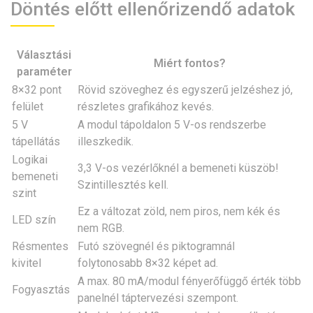
Döntés előtt ellenőrizendő adatok
Választási
Miért fontos?
paraméter
8×32 pont
Rövid szöveghez és egyszerű jelzéshez jó,
felület
részletes grafikához kevés.
5 V
A modul tápoldalon 5 V-os rendszerbe
tápellátás
illeszkedik.
Logikai
3,3 V-os vezérlőknél a bemeneti küszöb!
bemeneti
Szintillesztés kell.
szint
Ez a változat zöld, nem piros, nem kék és
LED szín
nem RGB.
Résmentes
Futó szövegnél és piktogramnál
kivitel
folytonosabb 8×32 képet ad.
A max. 80 mA/modul fényerőfüggő érték több
Fogyasztás
panelnél táptervezési szempont.