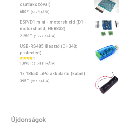
csatlakozóval)
Ft
650
(
Ft
+ÁFA)
512
ESP/D1 mini - motorshield (D1 -
motorshield; HR8833)
Ft
2.250
(
Ft
+ÁFA)
1.772
USB-RS485 illesztő (CH340;
protected)
Ft
Értékelés:
1.890
(
Ft
+ÁFA)
1.488
3.67
/ 5
1x 18650 LiPo akkutartó (kábel)
Ft
395
(
Ft
+ÁFA)
311
Újdonságok