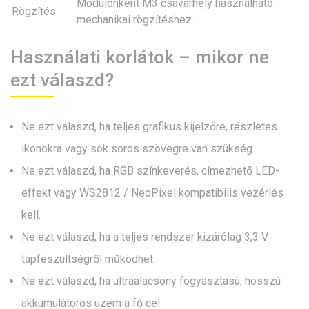
Modulonként M3 csavarhely használható
Rögzítés
mechanikai rögzítéshez.
Használati korlátok – mikor ne
ezt válaszd?
Ne ezt válaszd, ha teljes grafikus kijelzőre, részletes
ikonokra vagy sok soros szövegre van szükség.
Ne ezt válaszd, ha RGB színkeverés, címezhető LED-
effekt vagy WS2812 / NeoPixel kompatibilis vezérlés
kell.
Ne ezt válaszd, ha a teljes rendszer kizárólag 3,3 V
tápfeszültségről működhet.
Ne ezt válaszd, ha ultraalacsony fogyasztású, hosszú
akkumulátoros üzem a fő cél.