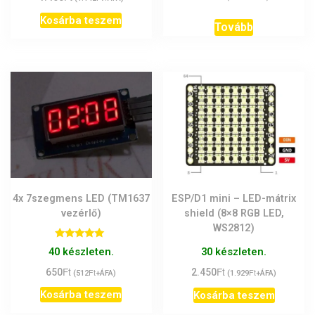
Kosárba teszem
Tovább
4x 7szegmens LED (TM1637
ESP/D1 mini – LED-mátrix
vezérlő)
shield (8×8 RGB LED,
WS2812)
Értékelés:
40 készleten.
30 készleten.
5.00
/ 5
Ft
Ft
650
Ft
2.450
Ft
(
512
+ÁFA)
(
1.929
+ÁFA)
Kosárba teszem
Kosárba teszem