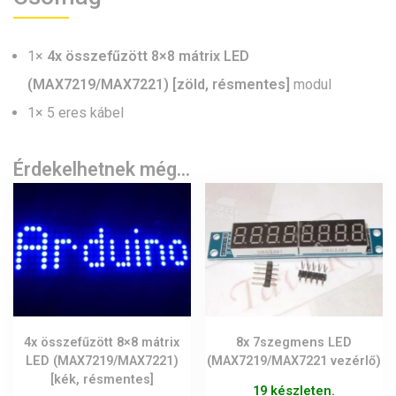
1×
4x összefűzött 8×8 mátrix LED
(MAX7219/MAX7221) [zöld, résmentes]
modul
1× 5 eres kábel
Érdekelhetnek még…
4x összefűzött 8×8 mátrix
8x 7szegmens LED
LED (MAX7219/MAX7221)
(MAX7219/MAX7221 vezérlő)
[kék, résmentes]
19 készleten.