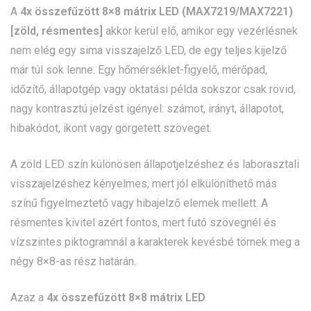
A
4x összefűzött 8×8 mátrix LED (MAX7219/MAX7221)
[zöld, résmentes]
akkor kerül elő, amikor egy vezérlésnek
nem elég egy sima visszajelző LED, de egy teljes kijelző
már túl sok lenne. Egy hőmérséklet-figyelő, mérőpad,
időzítő, állapotgép vagy oktatási példa sokszor csak rövid,
nagy kontrasztú jelzést igényel: számot, irányt, állapotot,
hibakódot, ikont vagy görgetett szöveget.
A zöld LED szín különösen állapotjelzéshez és laborasztali
visszajelzéshez kényelmes, mert jól elkülöníthető más
színű figyelmeztető vagy hibajelző elemek mellett. A
résmentes kivitel azért fontos, mert futó szövegnél és
vízszintes piktogramnál a karakterek kevésbé törnek meg a
négy 8×8-as rész határán.
Azaz a
4x összefűzött 8×8 mátrix LED