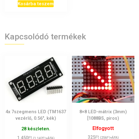
Kosárba teszem
Kapcsolódó termékek
4x 7szegmens LED (TM1637
8×8 LED-mátrix (3mm)
vezérlő, 0.56″, kék)
[1088BS, piros)
Elfogyott
28 készleten.
Ft
Ft
325
Ft
1.450
Ft
(
256
+ÁFA)
(
1.142
+ÁFA)