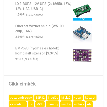
LX2-BUPS-12V UPS (2x18650, 15W,
12V, 1.2A, USB-C)
Ft
1.590
(
Ft
+ÁFA)
1.252
Ethernet Wiznet shield (W5100
chip, LAN)
Ft
2.890
(
Ft
+ÁFA)
2.276
BMP580 (nyomás és hőfok)
kombinált szenzor [3.3/5V]
Ft
990
(
Ft
+ÁFA)
780
Cikk címkék
buszrendszerek
ESP32
indulás
kijelző
kosár
készlet
készletinfo
lcd
MCU
memory
munka
műhely
nfc