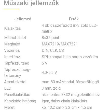
Műszaki jellemzők
Jellemző
Érték
4 db összefűzött 8×8 zöld LED-
Kialakítás
mátrix
Mátrixfelület
8×32 pont
Meghajtó
MAX7219/MAX7221
Vezérlés
DIN, CLK, CS
Interfész
SPI-kompatibilis soros vezérlés
Tápfeszültség
5 V
Tápfeszültség-
4,0-5,5 V
tartomány
Áramfelvétel
max. 80 mA/modul, fényerőfüggő
LED
3 mm, zöld
Panelkialakítás
résmentes 8×32 megjelenítéshez
Kaszkádolhatóság
igen, daisy chain kialakítás
Méret
kb. 13,2 cm × 3,2 cm × 1,5 cm