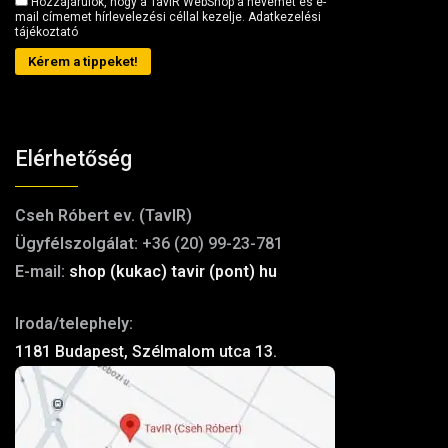
Hozzájárulok, hogy a TavIR WebShop a nevemet és e-
mail címemet hírlevelezési céllal kezelje.
Adatkezelési
tájékoztató
Kérem a tippeket!
Elérhetőség
Cseh Róbert ev. (TavIR)
Ügyfélszolgálat:
+36 (20) 99-23-781
E-mail:
shop (kukac) tavir (pont) hu
Iroda/telephely:
1181 Budapest, Szélmalom utca 13.