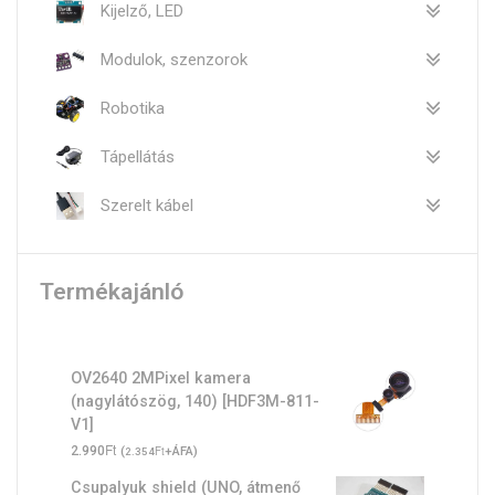
Kijelző, LED
Modulok, szenzorok
Robotika
Tápellátás
Szerelt kábel
Termékajánló
OV2640 2MPixel kamera
(nagylátószög, 140) [HDF3M-811-
V1]
Ft
2.990
(
Ft
+ÁFA)
2.354
Csupalyuk shield (UNO, átmenő