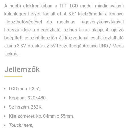
A hobbi elektronikában a TFT LCD modul mindig valami
különleges helyet foglalt el. A 3.5″ kijelzőmodul a könnyű
illeszthetőségével és rugalmas függvénykönyvtárával
hosszú ideje a megbízható, színes kiírás alapja. A kijelző
beépített jelszintillesztőn át közvetlenül csatlakoztatható
akár a 3.3V-os, akár az 5V feszültségű Arduino UNO / Mega
lapkára.
Jellemzők
LCD méret: 3.5″,
Képpont: 320×480,
Színszám: 262K,
Kijelzőméret: kb. 84mm x 55mm,
Touch: nem,