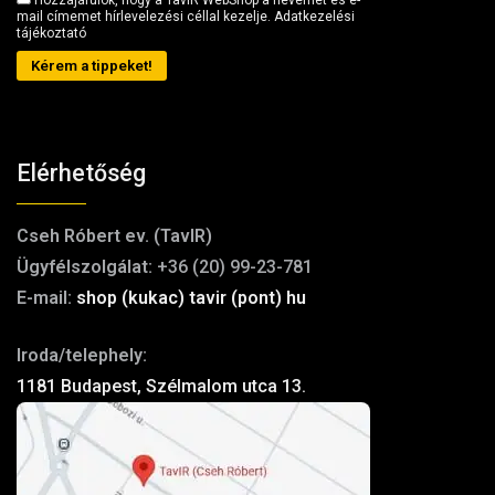
Hozzájárulok, hogy a TavIR WebShop a nevemet és e-
mail címemet hírlevelezési céllal kezelje.
Adatkezelési
tájékoztató
Kérem a tippeket!
Elérhetőség
Cseh Róbert ev. (TavIR)
Ügyfélszolgálat:
+36 (20) 99-23-781
E-mail:
shop (kukac) tavir (pont) hu
Iroda/telephely:
1181 Budapest, Szélmalom utca 13.