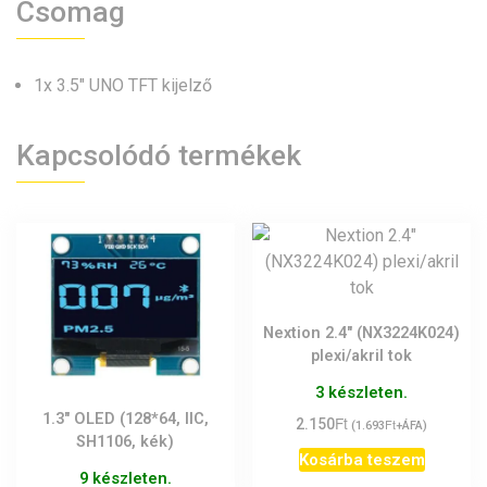
Csomag
1x 3.5″ UNO TFT kijelző
Kapcsolódó termékek
Nextion 2.4″ (NX3224K024)
plexi/akril tok
3 készleten.
1.3″ OLED (128*64, IIC,
Ft
2.150
Ft
(
1.693
+ÁFA)
SH1106, kék)
Kosárba teszem
9 készleten.