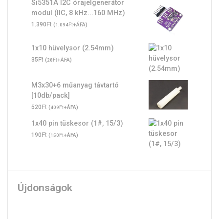
Si5351A I2C órajelgenerátor
modul (IIC, 8 kHz...160 MHz)
Ft
1.390
(
Ft
+ÁFA)
1.094
1x10 hüvelysor (2.54mm)
Ft
35
(
Ft
+ÁFA)
28
M3x30+6 műanyag távtartó
[10db/pack]
Ft
520
(
Ft
+ÁFA)
409
1x40 pin tüskesor (1#, 15/3)
Ft
190
(
Ft
+ÁFA)
150
Újdonságok