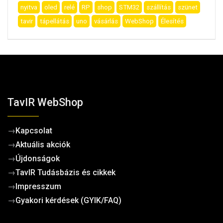
nyitva
oled
relé
RP
shop
STM32
szállítás
szünet
tavir
tápellátás
uno
vásárlás
WebShop
Élesítés
TavIR WebShop
→
Kapcsolat
→
Aktuális akciók
→
Újdonságok
→
TavIR Tudásbázis és cikkek
→
Impresszum
→
Gyakori kérdések (GYIK/FAQ)