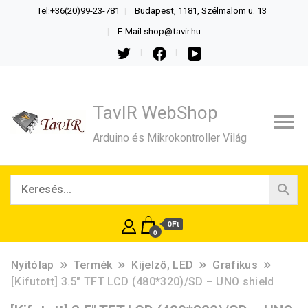
Tel:+36(20)99-23-781
Budapest, 1181, Szélmalom u. 13
E-Mail:shop@tavir.hu
TavIR WebShop
Arduino és Mikrokontroller Világ
0Ft
0
Nyitólap
Termék
Kijelző, LED
Grafikus
[Kifutott] 3.5″ TFT LCD (480*320)/SD – UNO shield