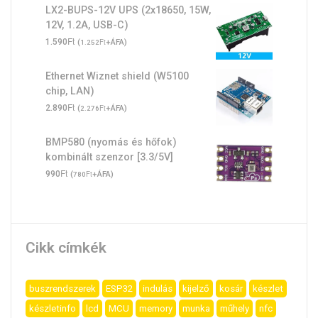
LX2-BUPS-12V UPS (2x18650, 15W,
12V, 1.2A, USB-C)
Ft
1.590
(
Ft
+ÁFA)
1.252
Ethernet Wiznet shield (W5100
chip, LAN)
Ft
2.890
(
Ft
+ÁFA)
2.276
BMP580 (nyomás és hőfok)
kombinált szenzor [3.3/5V]
Ft
990
(
Ft
+ÁFA)
780
Cikk címkék
buszrendszerek
ESP32
indulás
kijelző
kosár
készlet
készletinfo
lcd
MCU
memory
munka
műhely
nfc