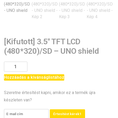
[Kifutott] 3.5″ TFT LCD
(480*320)/SD – UNO shield
[Kifutott]
3.5"
TFT
Hozzáadás a kívánságlistához
LCD
(480*320)/SD
Szeretne értesítést kapni, amikor ez a termék újra
-
készleten van?
UNO
shield
Értesítést kérek1
mennyiség