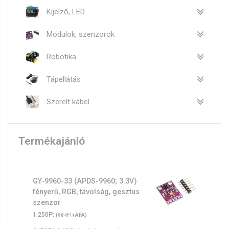
Kijelző, LED
Modulok, szenzorok
Robotika
Tápellátás
Szerelt kábel
Termékajánló
GY-9960-33 (APDS-9960; 3.3V)
fényerő, RGB, távolság, gesztus
szenzor
Ft
1.250
(
Ft
+ÁFA)
984