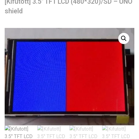
[Kifutott] 3.5″ TFT LCD (480*320)/SD – UNO
shield