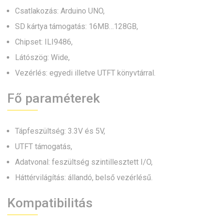
Csatlakozás: Arduino UNO,
SD kártya támogatás: 16MB…128GB,
Chipset: ILI9486,
Látószög: Wide,
Vezérlés: egyedi illetve UTFT könyvtárral.
Fő paraméterek
Tápfeszültség: 3.3V és 5V,
UTFT támogatás,
Adatvonal: feszültség szintillesztett I/O,
Háttérvilágítás: állandó, belső vezérlésű.
Kompatibilitás