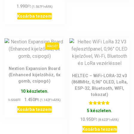
Ft
1.990
Ft
(
1.567
+ÁFA)
Kosárba teszem
Akció!
Nextion Expansion Board
(Enhanced kijelzőhöz, 6x
HELTEC – WiFi-LORA-32 v3
gomb, csipogó)
(868MHz, 0,96″ OLED, LoRa,
ESP-32, Bluetooth, WIFI,
10 készleten.
tokozat)
Ft
Original
Current
Ft
1.450
Ft
1.550
(
1.142
+ÁFA)
price
price
Értékelés:
Kosárba teszem
5 készleten.
was:
is:
5.00
/ 5
1.550Ft.
1.450Ft.
Ft
10.950
Ft
(
8.622
+ÁFA)
Kosárba teszem