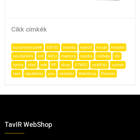
Cikk címkék
buszrendszerek
ESP32
indulás
kijelző
kosár
készlet
készletinfo
lcd
MCU
memory
munka
műhely
nfc
nyitva
oled
relé
RP
shop
STM32
szállítás
szünet
tavir
tápellátás
uno
vásárlás
WebShop
Élesítés
TavIR WebShop