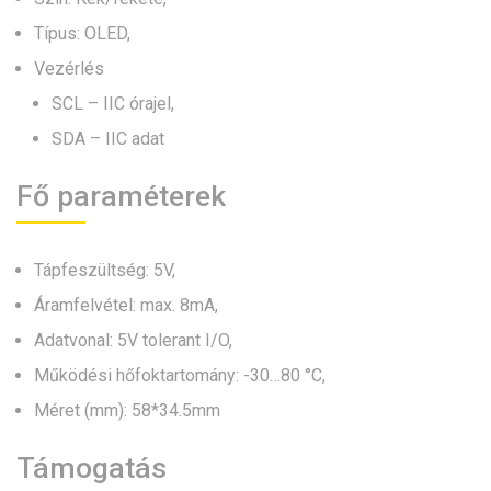
Típus: OLED,
Vezérlés
SCL – IIC órajel,
SDA – IIC adat
Fő paraméterek
Tápfeszültség: 5V,
Áramfelvétel: max. 8mA,
Adatvonal: 5V tolerant I/O,
Működési hőfoktartomány: -30…80 °C,
Méret (mm): 58*34.5mm
Támogatás