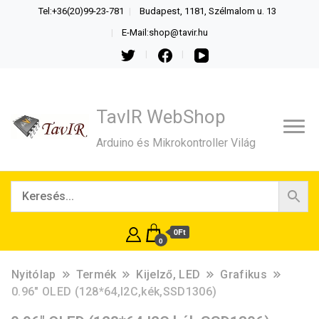
Tel:+36(20)99-23-781
Budapest, 1181, Szélmalom u. 13
E-Mail:shop@tavir.hu
TavIR WebShop
Arduino és Mikrokontroller Világ
0Ft
0
Nyitólap
Termék
Kijelző, LED
Grafikus
0.96″ OLED (128*64,I2C,kék,SSD1306)