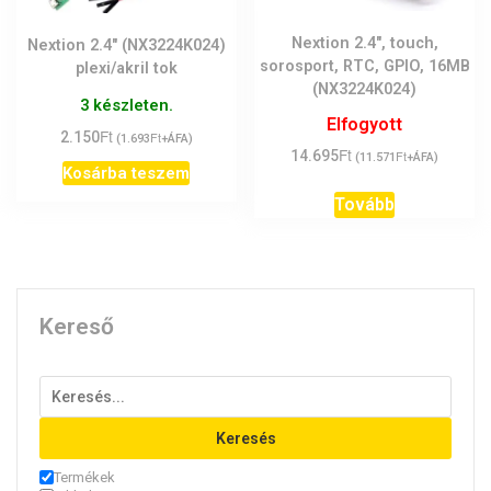
Nextion 2.4″, touch,
Nextion 2.4″ (NX3224K024)
sorosport, RTC, GPIO, 16MB
plexi/akril tok
(NX3224K024)
3 készleten.
Elfogyott
Ft
2.150
Ft
(
1.693
+ÁFA)
Ft
14.695
Ft
(
11.571
+ÁFA)
Kosárba teszem
Tovább
Kereső
Keresés
Termékek