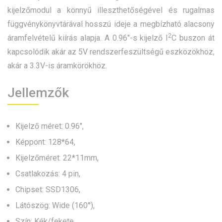
kijelzőmodul a könnyű illeszthetőségével és rugalmas
függvénykönyvtárával hosszú ideje a megbízható alacsony
2
áramfelvételű kiírás alapja. A 0.96″-s kijelző I
C buszon át
kapcsolódik akár az 5V rendszerfeszültségű eszközökhöz,
akár a 3.3V-is áramkörökhöz.
Jellemzők
Kijelző méret: 0.96″,
Képpont: 128*64,
Kijelzőméret: 22*11mm,
Csatlakozás: 4 pin,
Chipset: SSD1306,
Látószög: Wide (160°),
Szín: Kék/fekete,