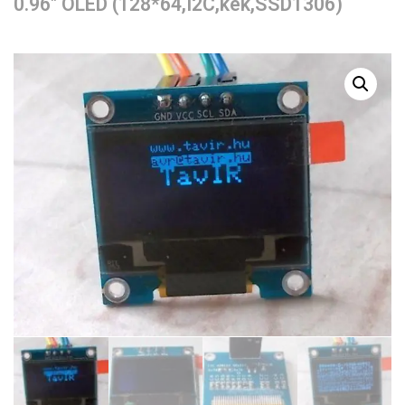
0.96″ OLED (128*64,I2C,kék,SSD1306)