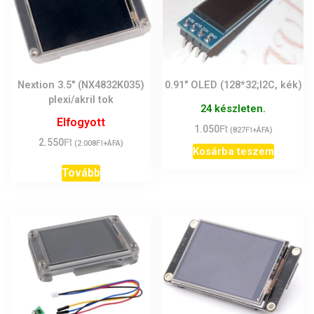
Nextion 3.5″ (NX4832K035)
0.91″ OLED (128*32;I2C, kék)
plexi/akril tok
24 készleten.
Elfogyott
Ft
1.050
Ft
(
827
+ÁFA)
Ft
2.550
Ft
(
2.008
+ÁFA)
Kosárba teszem
Tovább