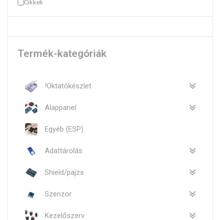
Cikkek
Termék-kategóriák
!Oktatókészlet
Alappanel
Egyéb (ESP)
Adattárolás
Shield/pajzs
Szenzor
Kezelőszerv