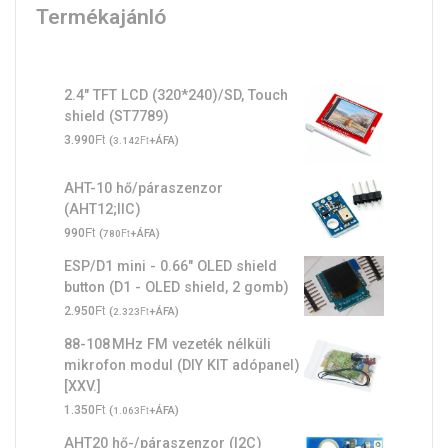
Termékajánló
2.4" TFT LCD (320*240)/SD, Touch
shield (ST7789)
Ft
3.990
(
Ft
+ÁFA)
3.142
AHT-10 hő/páraszenzor
(AHT12;IIC)
Ft
990
(
Ft
+ÁFA)
780
ESP/D1 mini - 0.66" OLED shield
button (D1 - OLED shield, 2 gomb)
Ft
2.950
(
Ft
+ÁFA)
2.323
88-108 MHz FM vezeték nélküli
mikrofon modul (DIY KIT adópanel)
[XXV.]
Ft
1.350
(
Ft
+ÁFA)
1.063
AHT20 hő-/páraszenzor (I2C)