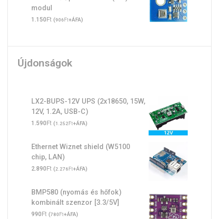
modul
Ft
1.150
(
Ft
+ÁFA)
906
Újdonságok
LX2-BUPS-12V UPS (2x18650, 15W,
12V, 1.2A, USB-C)
Ft
1.590
(
Ft
+ÁFA)
1.252
Ethernet Wiznet shield (W5100
chip, LAN)
Ft
2.890
(
Ft
+ÁFA)
2.276
BMP580 (nyomás és hőfok)
kombinált szenzor [3.3/5V]
Ft
990
(
Ft
+ÁFA)
780