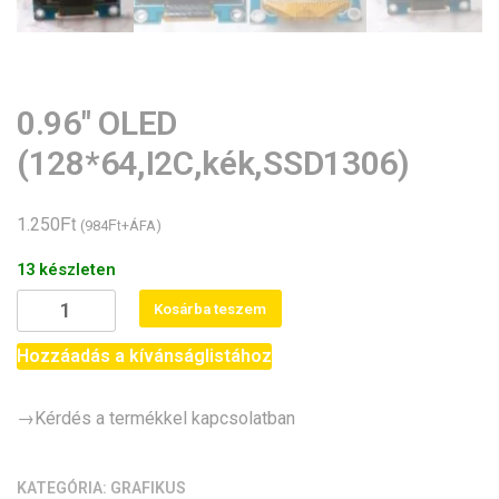
0.96″ OLED
(128*64,I2C,kék,SSD1306)
Ft
1.250
Ft
(
984
+ÁFA)
13 készleten
0.96"
Kosárba teszem
OLED
(128*64,I2C,kék,SSD1306)
Hozzáadás a kívánságlistához
mennyiség
→Kérdés a termékkel kapcsolatban
KATEGÓRIA:
GRAFIKUS