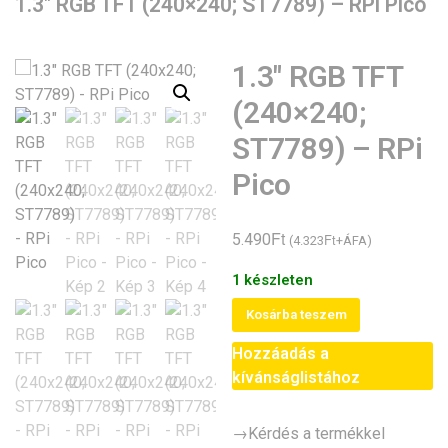
1.3″ RGB TFT (240×240; ST7789) – RPi Pico
1.3″ RGB TFT
(240×240;
ST7789) – RPi
Pico
Ft
5.490
Ft
(
4.323
+ÁFA)
1 készleten
1.3"
Kosárba teszem
RGB
Hozzáadás a
TFT
kívánságlistához
(240x240;
ST7789)
-
→Kérdés a termékkel