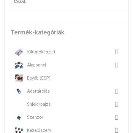
Cikkek
Termék-kategóriák
!Oktatókészlet
Alappanel
Egyéb (ESP)
Adattárolás
Shield/pajzs
Szenzor
Kezelőszerv