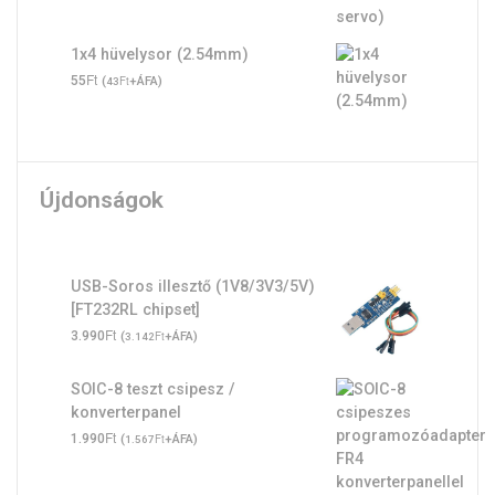
1x4 hüvelysor (2.54mm)
Ft
55
(
Ft
+ÁFA)
43
Újdonságok
USB-Soros illesztő (1V8/3V3/5V)
[FT232RL chipset]
Ft
3.990
(
Ft
+ÁFA)
3.142
SOIC-8 teszt csipesz /
konverterpanel
Ft
1.990
(
Ft
+ÁFA)
1.567