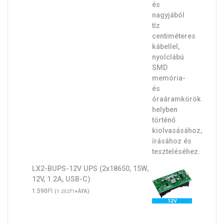
LX2-BUPS-12V UPS (2x18650, 15W,
12V, 1.2A, USB-C)
Ft
1.590
(
Ft
+ÁFA)
1.252