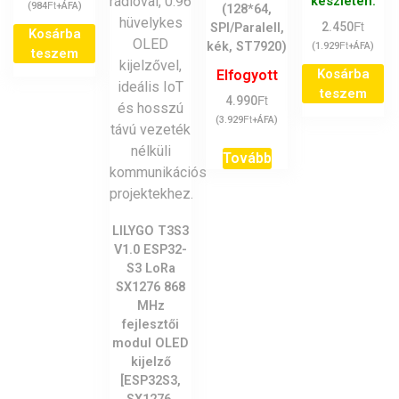
készleten.
Ft
(
984
+ÁFA)
(128*64,
Ft
2.450
SPI/Paralell,
Kosárba
Ft
kék, ST7920)
(
1.929
+ÁFA)
teszem
Kosárba
Elfogyott
teszem
Ft
4.990
Ft
(
3.929
+ÁFA)
Tovább
LILYGO T3S3
V1.0 ESP32-
S3 LoRa
SX1276 868
MHz
fejlesztői
modul OLED
kijelző
[ESP32S3,