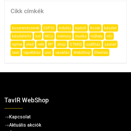
Cikk címkék
buszrendszerek
ESP32
indulás
kijelző
kosár
készlet
készletinfo
lcd
MCU
memory
munka
műhely
nfc
nyitva
oled
relé
RP
shop
STM32
szállítás
szünet
tavir
tápellátás
uno
vásárlás
WebShop
Élesítés
TavIR WebShop
→
Kapcsolat
→
Aktuális akciók