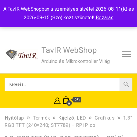
Tel:+36(20)99-23-781
Budapest, 1181, Szélmalom u. 13
A TavIR WebShopban a személyes átvétel 2026-08-11(K) és
E-Mail:shop@tavir.hu
2026-08-15 (Szo) közt szünetel!
Bezárás
TavIR WebShop
Arduino és Mikrokontroller Világ
0Ft
0
Nyitólap
Termék
Kijelző, LED
Grafikus
1.3″
RGB TFT (240×240; ST7789) – RPi Pico