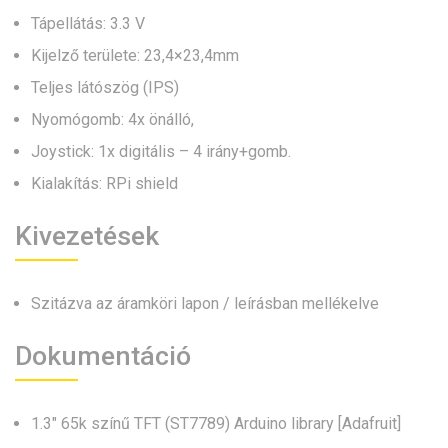
Tápellátás: 3.3 V
Kijelző területe: 23,4×23,4mm
Teljes látószög (IPS)
Nyomógomb: 4x önálló,
Joystick: 1x digitális – 4 irány+gomb.
Kialakítás: RPi shield
Kivezetések
Szitázva az áramköri lapon / leírásban mellékelve
Dokumentáció
1.3″ 65k színű TFT (ST7789) Arduino library [Adafruit]