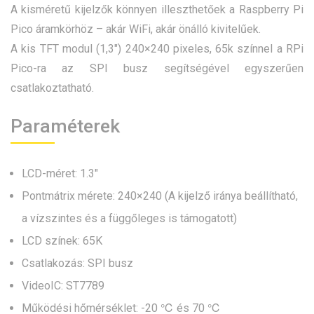
A kisméretű kijelzők könnyen illeszthetőek a Raspberry Pi
Pico áramkörhöz – akár WiFi, akár önálló kivitelűek.
A kis TFT modul (1,3″) 240×240 pixeles, 65k színnel a RPi
Pico-ra az SPI busz segítségével egyszerűen
csatlakoztatható.
Paraméterek
LCD-méret: 1.3″
Pontmátrix mérete: 240×240 (A kijelző iránya beállítható,
a vízszintes és a függőleges is támogatott)
LCD színek: 65K
Csatlakozás: SPI busz
VideoIC: ST7789
Működési hőmérséklet: -20 ℃ és 70 ℃