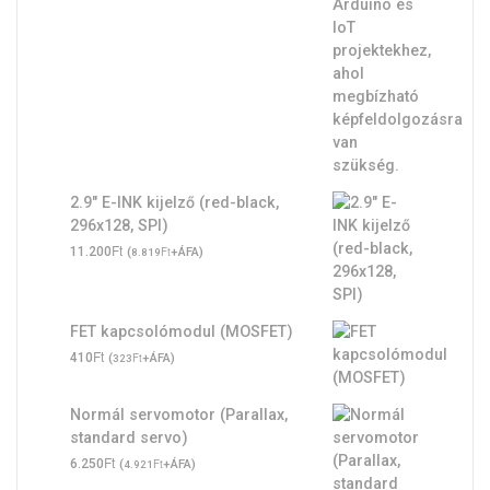
2.9" E-INK kijelző (red-black,
296x128, SPI)
Ft
11.200
(
Ft
+ÁFA)
8.819
FET kapcsolómodul (MOSFET)
Ft
410
(
Ft
+ÁFA)
323
Normál servomotor (Parallax,
standard servo)
Ft
6.250
(
Ft
+ÁFA)
4.921