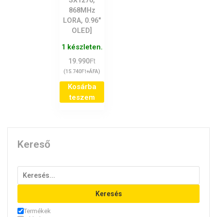
SX1276,
868MHz
LORA, 0.96″
OLED]
1 készleten.
Ft
19.990
Ft
(
15.740
+ÁFA)
Kosárba
teszem
Kereső
Keresés
Termékek