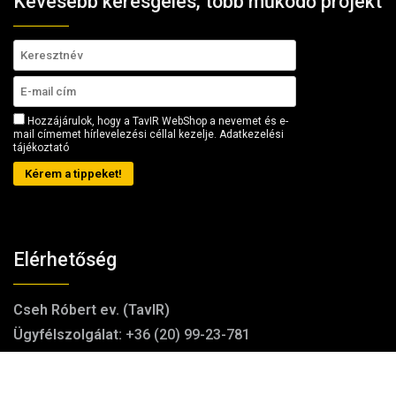
Kevesebb keresgélés, több működő projekt
Hozzájárulok, hogy a TavIR WebShop a nevemet és e-
mail címemet hírlevelezési céllal kezelje.
Adatkezelési
tájékoztató
Kérem a tippeket!
Elérhetőség
Cseh Róbert ev. (TavIR)
Ügyfélszolgálat:
+36 (20) 99-23-781
E-mail:
shop (kukac) tavir (pont) hu