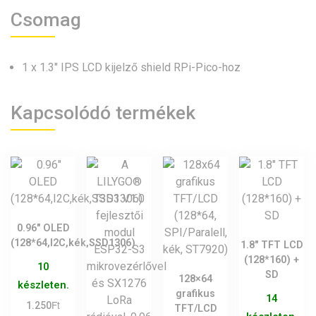
Csomag
1 x 1.3″ IPS LCD kijelző shield RPi-Pico-hoz
Kapcsolódó termékek
0.96″ OLED
(128*64,I2C,kék,SSD1306)
1.8″ TFT LCD
(128*160) +
10
SD
128×64
készleten.
grafikus
14
Ft
1.250
TFT/LCD