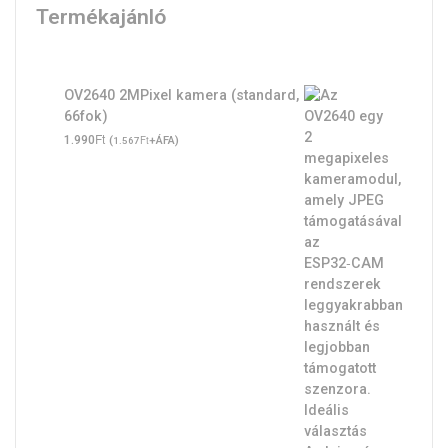
Termékajánló
OV2640 2MPixel kamera (standard,
66fok)
Ft
1.990
(
Ft
+ÁFA)
1.567