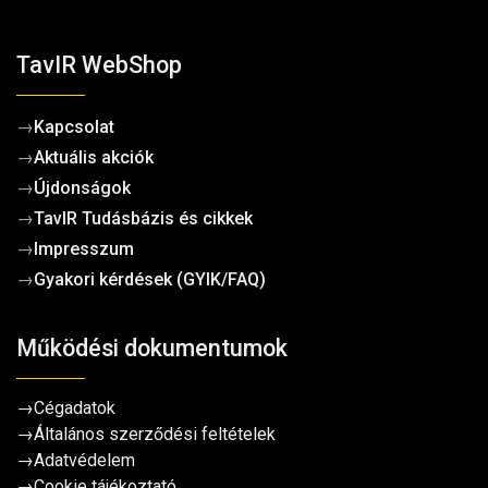
TavIR WebShop
→
Kapcsolat
→
Aktuális akciók
→
Újdonságok
→
TavIR Tudásbázis és cikkek
→
Impresszum
→
Gyakori kérdések (GYIK/FAQ)
Működési dokumentumok
→
Cégadatok
→
Általános szerződési feltételek
→
Adatvédelem
→
Cookie tájékoztató