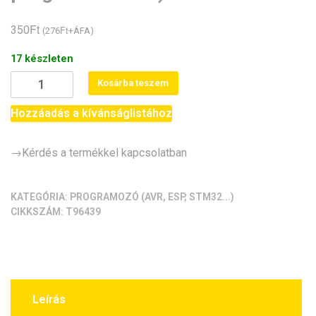
Ft
350
Ft
(
276
+ÁFA)
17 készleten
ISP6/6
Kosárba teszem
kábel
(STK500/MKII/USBASP(6)
Hozzáadás a kívánságlistához
programozóhoz)
mennyiség
→Kérdés a termékkel kapcsolatban
KATEGÓRIA:
PROGRAMOZÓ (AVR, ESP, STM32...)
CIKKSZÁM:
T96439
Leírás