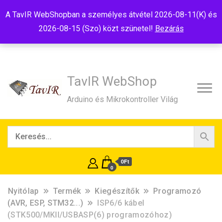
Tel:+36(20)99-23-781
Budapest, 1181, Szélmalom u. 13
A TavIR WebShopban a személyes átvétel 2026-08-11(K) és
E-Mail:shop@tavir.hu
2026-08-15 (Szo) közt szünetel!
Bezárás
TavIR WebShop
Arduino és Mikrokontroller Világ
0Ft
0
Nyitólap
Termék
Kiegészítők
Programozó
(AVR, ESP, STM32...)
ISP6/6 kábel
(STK500/MKII/USBASP(6) programozóhoz)