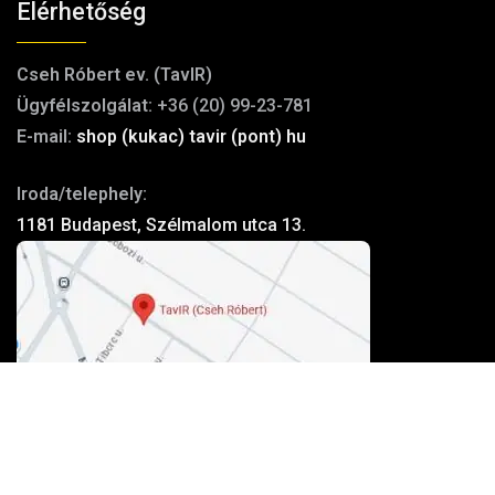
Elérhetőség
Cseh Róbert ev. (TavIR)
Ügyfélszolgálat:
+36 (20) 99-23-781
E-mail:
shop (kukac) tavir (pont) hu
Iroda/telephely:
1181 Budapest, Szélmalom utca 13.
Kosárba teszem