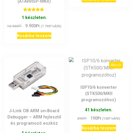
(ATAVRISP-MKII)
Értékelés:
1 készleten.
5.00
/ 5
Ft
Original
Current
Ft
9.900
Ft
10.900
(
7.795
+ÁFA)
price
price
Kosárba teszem
was:
is:
10.900Ft.
9.900Ft.
Akció!
ISP10/6 konverter
(STK500/MKII
programozóhoz)
41 készleten.
J‑Link OB ARM on‑Board
Debugger – ARM fejlesztő
Ft
Original
Current
Ft
190
Ft
290
(
150
+ÁFA)
és programozó eszköz
price
price
Kosárba teszem
was:
is: