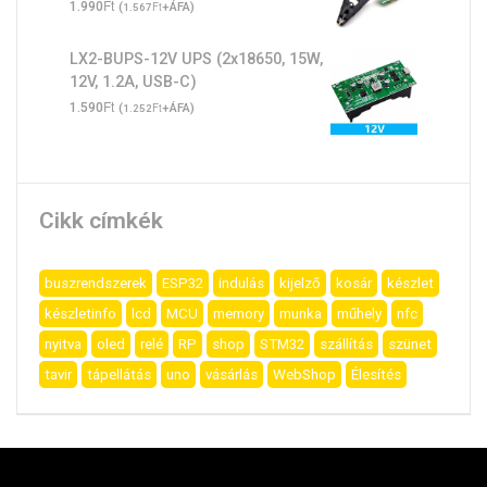
Ft
1.990
(
Ft
+ÁFA)
1.567
LX2-BUPS-12V UPS (2x18650, 15W,
12V, 1.2A, USB-C)
Ft
1.590
(
Ft
+ÁFA)
1.252
Cikk címkék
buszrendszerek
ESP32
indulás
kijelző
kosár
készlet
készletinfo
lcd
MCU
memory
munka
műhely
nfc
nyitva
oled
relé
RP
shop
STM32
szállítás
szünet
tavir
tápellátás
uno
vásárlás
WebShop
Élesítés