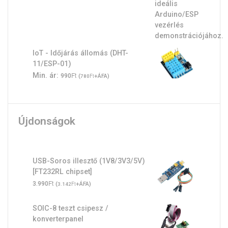
IoT - Időjárás állomás (DHT-
11/ESP-01)
Ft
Min. ár:
990
(
Ft
+ÁFA)
780
Újdonságok
USB-Soros illesztő (1V8/3V3/5V)
[FT232RL chipset]
Ft
3.990
(
Ft
+ÁFA)
3.142
SOIC-8 teszt csipesz /
konverterpanel