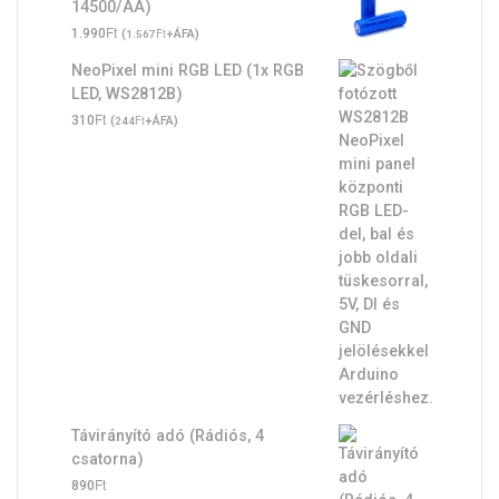
14500/AA)
Ft
1.990
(
Ft
+ÁFA)
1.567
NeoPixel mini RGB LED (1x RGB
LED, WS2812B)
Ft
310
(
Ft
+ÁFA)
244
Távirányító adó (Rádiós, 4
csatorna)
Ft
890