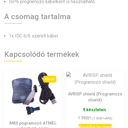
ISP6 programozó kábelként is használható.
A csomag tartalma
1x IDC 6/6 szerelt kábel.
Kapcsolódó termékek
Akció!
AVRISP shield (Programozó
shield)
9 készleten.
Ft
1.950
Ft
(
1.535
+ÁFA)
MKII pogramozó ATMEL
Kosárba teszem