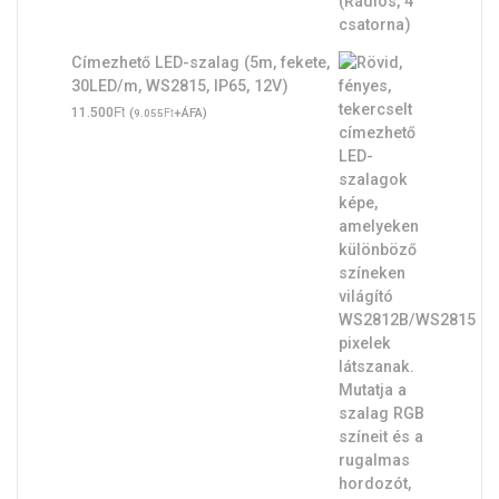
Címezhető LED-szalag (5m, fekete,
30LED/m, WS2815, IP65, 12V)
Ft
11.500
(
Ft
+ÁFA)
9.055