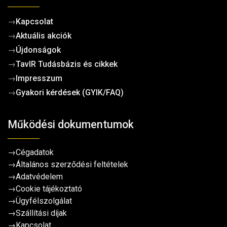
→
Kapcsolat
→
Aktuális akciók
→
Újdonságok
→
TavIR Tudásbázis és cikkek
→
Impresszum
→
Gyakori kérdések (GYIK/FAQ)
Működési dokumentumok
→
Cégadatok
→
Általános szerződési feltételek
→
Adatvédelem
→
Cookie tájékoztató
→
Ügyfélszolgálat
→
Szállítási díjak
→
Kapcsolat