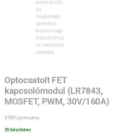
Optocsatolt FET
kapcsolómodul (LR7843,
MOSFET, PWM, 30V/160A)
Ft
370
Ft
(
291
+ÁFA)
25 készleten