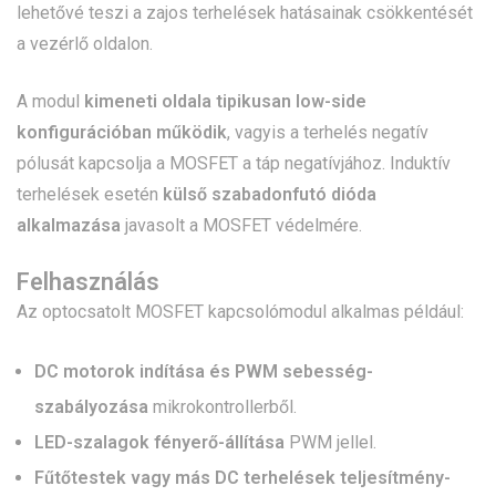
lehetővé teszi a zajos terhelések hatásainak csökkentését
a vezérlő oldalon.
A modul
kimeneti oldala tipikusan low-side
konfigurációban működik
, vagyis a terhelés negatív
pólusát kapcsolja a MOSFET a táp negatívjához. Induktív
terhelések esetén
külső szabadonfutó dióda
alkalmazása
javasolt a MOSFET védelmére.
Felhasználás
Az optocsatolt MOSFET kapcsolómodul alkalmas például:
DC motorok indítása és PWM sebesség-
szabályozása
mikrokontrollerből.
LED-szalagok fényerő-állítása
PWM jellel.
Fűtőtestek vagy más DC terhelések teljesítmény-