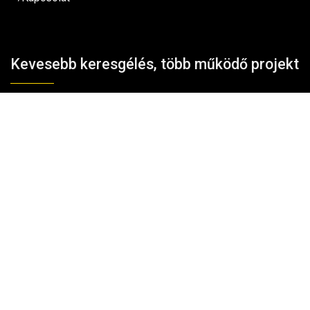
Kevesebb keresgélés, több működő projekt
Kosárba teszem
Hozzájárulok, hogy a TavIR WebShop a nevemet és e-
mail címemet hírlevelezési céllal kezelje.
Adatkezelési
tájékoztató
Kérem a tippeket!
Elérhetőség
Cseh Róbert ev. (TavIR)