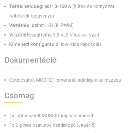
Terhelhetőség:
akár
0-160 A
(hűtés és környezeti
feltételek függvénye)
Vezérlési szint:
L/H (ill PWM)
Vezérlőfeszültség:
3.3 V…5 V logikai szint
Kimeneti konfiguráció:
low-side kapcsolás
Dokumentáció
Optiocsatolt MOSFET ismertető, adatlap, alkalmazása
Csomag
1x optocsatolt MOSFET kapcsolómodul
1x 2-pines csavaros csatlakozó (vezérlő)