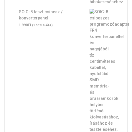
SOIC-8 teszt csipesz /
konverterpanel
Ft
1.990
(
Ft
+ÁFA)
1.567