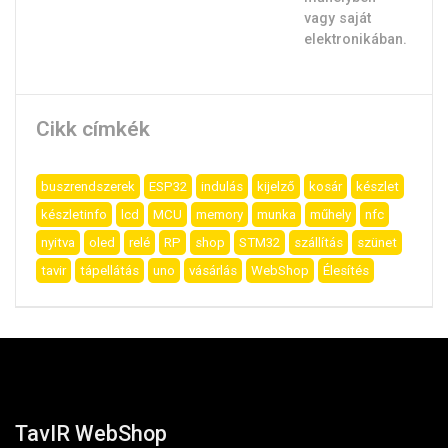
Cikk címkék
buszrendszerek
ESP32
indulás
kijelző
kosár
készlet
készletinfo
lcd
MCU
memory
munka
műhely
nfc
nyitva
oled
relé
RP
shop
STM32
szállítás
szünet
tavir
tápellátás
uno
vásárlás
WebShop
Élesítés
TavIR WebShop