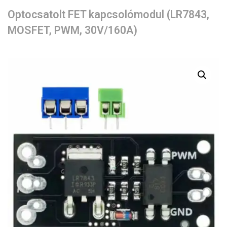
Optocsatolt FET kapcsolómodul (LR7843,
MOSFET, PWM, 30V/160A)