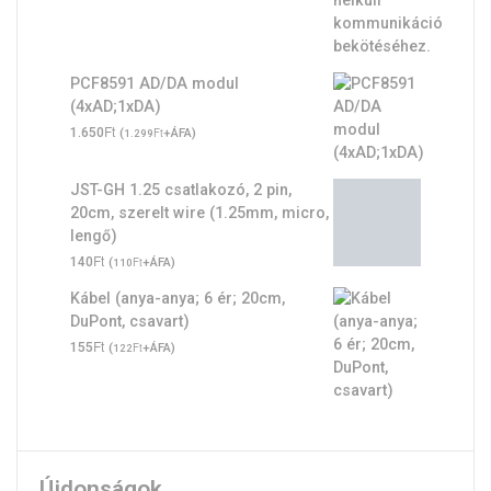
PCF8591 AD/DA modul
(4xAD;1xDA)
Ft
1.650
(
Ft
+ÁFA)
1.299
JST-GH 1.25 csatlakozó, 2 pin,
20cm, szerelt wire (1.25mm, micro,
lengő)
Ft
140
(
Ft
+ÁFA)
110
Kábel (anya-anya; 6 ér; 20cm,
DuPont, csavart)
Ft
155
(
Ft
+ÁFA)
122
Újdonságok