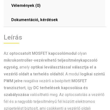
Vélemények (0)
Dokumentáció, kérdések
Leírás
Az
optocsatolt MOSFET kapcsolómodul
olyan
mikrokontroller-vezérelhető teljesítménykapcsoló
egység
, amely
optikai leválasztással választja el a
vezérlő oldalt a terhelés oldaltól
. A modul
logikai szintű
PWM jelre
reagálva vezérli a beépített
MOSFET
tranzisztort
, így
DC terhelések kapcsolása és
szabályozása
valósítható meg. Az optocsatolás a vezérlő
fél és a nagyobb teljesítményű fél között elektromos
szigetelést biztosít, ami csökkenti a vezérlő oldali