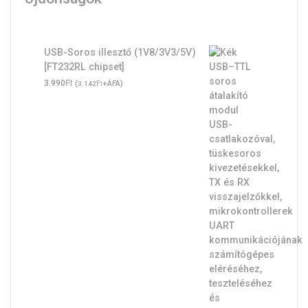
USB-Soros illesztő (1V8/3V3/5V)
[FT232RL chipset]
Ft
3.990
(
Ft
+ÁFA)
3.142