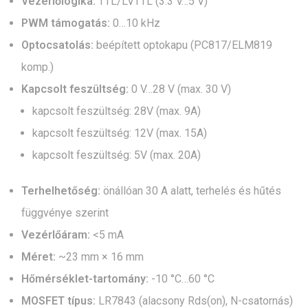
Vezérlőlogika:
TTL/LVTTL (3.3 V…5 V)
PWM támogatás:
0…10 kHz
Optocsatolás:
beépített optokapu (PC817/ELM819
komp.)
Kapcsolt feszültség:
0 V…28 V (max. 30 V)
kapcsolt feszültség: 28V (max. 9A)
kapcsolt feszültség: 12V (max. 15A)
kapcsolt feszültség: 5V (max. 20A)
Terhelhetőség:
önállóan 30 A alatt, terhelés és hűtés
függvénye szerint
Vezérlőáram:
<5 mA
Méret:
~23 mm × 16 mm
Hőmérséklet-tartomány:
-10 °C…60 °C
MOSFET típus:
LR7843 (alacsony Rds(on), N-csatornás)