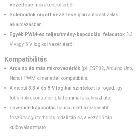
vezérlése
mikrokontrollerből.
Solenoidok on/off vezérlése
ipari automatizálási
alkalmazásban.
Egyéb PWM-es teljesítmény-kapcsolási feladatok
3.3
V vagy 5 V logikai vezérlésről.
Kompatibilitás
Arduino és más mikrovezérlők
(pl. ESP32, Arduino Uno,
Nano) PWM kimenettel kompatibilis.
A modul
3.3 V és 5 V logikai szinteket
is fogad, így
több mikrokontroller-platformmal alkalmazható.
Low-side kapcsolás
típusa miatt a magasabb
feszültségű terhelés oldali táp és a vezérlő táp
különválasztható.