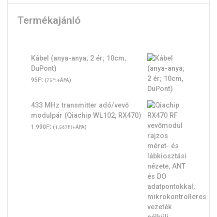
Termékajánló
Kábel (anya-anya; 2 ér; 10cm,
DuPont)
Ft
95
(
Ft
+ÁFA)
75
433 MHz transmitter adó/vevő
modulpár (Qiachip WL102, RX470)
Ft
1.990
(
Ft
+ÁFA)
1.567