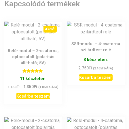
Kapcsolódó termékek
Akció!
SSR-modul – 4-csatorna
szilárdtest relé
Relé-modul – 2-csatorna,
optocsatolt (polarítás
3 készleten.
állítható; 5V)
Ft
2.750
Ft
(
2.165
+ÁFA)
Értékelés:
Kosárba teszem
11 készleten.
5.00
/ 5
Ft
Original
Current
Ft
1.350
Ft
1.450
(
1.063
+ÁFA)
price
price
Kosárba teszem
was:
is:
1.450Ft.
1.350Ft.