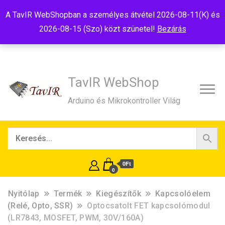
Tel:+36(20)99-23-781
Budapest, 1181, Szélmalom u. 13
A TavIR WebShopban a személyes átvétel 2026-08-11(K) és
E-Mail:shop@tavir.hu
2026-08-15 (Szo) közt szünetel!
Bezárás
TavIR WebShop
Arduino és Mikrokontroller Világ
0Ft
0
Nyitólap
Termék
Kiegészítők
Kapcsolóelem
(Relé, Opto, SSR)
Optocsatolt FET kapcsolómodul
(LR7843, MOSFET, PWM, 30V/160A)