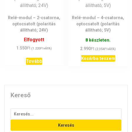
Relé-modul – 2-csatorna,
Relé-modul – 4-csatorna,
optocsatolt (polaritás
optocsatolt (polarítás
állítható; 24V)
állítható; 5V)
Elfogyott
8 készleten.
Ft
Ft
1.550
Ft
2.990
Ft
(
1.220
+ÁFA)
(
2.354
+ÁFA)
Kosárba teszem
Tovább
Kereső
Keresés