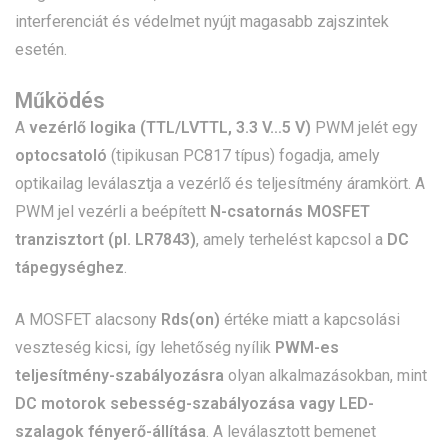
interferenciát és védelmet nyújt magasabb zajszintek
esetén.
Működés
A
vezérlő logika (TTL/LVTTL, 3.3 V…5 V)
PWM jelét egy
optocsatoló
(tipikusan PC817 típus) fogadja, amely
optikailag leválasztja a vezérlő és teljesítmény áramkört. A
PWM jel vezérli a beépített
N-csatornás MOSFET
tranzisztort (pl. LR7843)
, amely terhelést kapcsol a
DC
tápegységhez
.
A MOSFET alacsony
Rds(on)
értéke miatt a kapcsolási
veszteség kicsi, így lehetőség nyílik
PWM-es
teljesítmény-szabályozásra
olyan alkalmazásokban, mint
DC motorok sebesség-szabályozása vagy LED-
szalagok fényerő-állítása
. A leválasztott bemenet