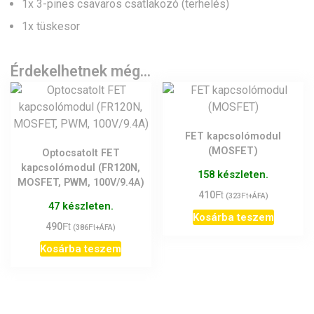
1x 3-pines csavaros csatlakozó (terhelés)
1x tüskesor
Érdekelhetnek még…
FET kapcsolómodul
(MOSFET)
Optocsatolt FET
kapcsolómodul (FR120N,
158 készleten.
MOSFET, PWM, 100V/9.4A)
Ft
410
Ft
(
323
+ÁFA)
47 készleten.
Kosárba teszem
Ft
490
Ft
(
386
+ÁFA)
Kosárba teszem