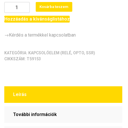
Optocsatolt
Kosárba teszem
FET
kapcsolómodul
Hozzáadás a kívánságlistához
(LR7843,
MOSFET,
→Kérdés a termékkel kapcsolatban
PWM,
30V/160A)
mennyiség
KATEGÓRIA:
KAPCSOLÓELEM (RELÉ, OPTO, SSR)
CIKKSZÁM:
T59153
Leírás
További információk