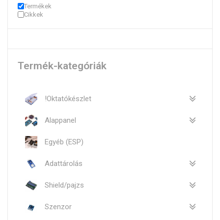
Termékek
Cikkek
Termék-kategóriák
!Oktatókészlet
Alappanel
Egyéb (ESP)
Adattárolás
Shield/pajzs
Szenzor