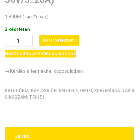
Ft
1.890
Ft
(
1.488
+ÁFA)
3 készleten
4x
Kosárba teszem
Optocsatolt
FET
Hozzáadás a kívánságlistához
kapcsolómodul
(PWM,
→Kérdés a termékkel kapcsolatban
36V/5..20A)
mennyiség
KATEGÓRIA:
KAPCSOLÓELEM (RELÉ, OPTO, SSR)
MÁRKA:
TAVIR
CIKKSZÁM:
T59151
Leírás