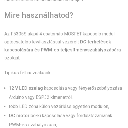
Mire használhatod?
Az F5305S alapú 4 csatornás MOSFET kapcsoló modul
optocsatolós leválasztással vezérelt
DC terhelések
kapcsolására és PWM-es teljesítményszabályozására
szolgál.
Tipikus felhasználások:
12 V LED szalag
kapcsolása vagy fényerőszabályozása
Arduino vagy ESP32 kimenetről,
több LED zóna külön vezérlése egyetlen modulon,
DC motor
be-ki kapcsolása vagy fordulatszámának
PWM-es szabályozása,