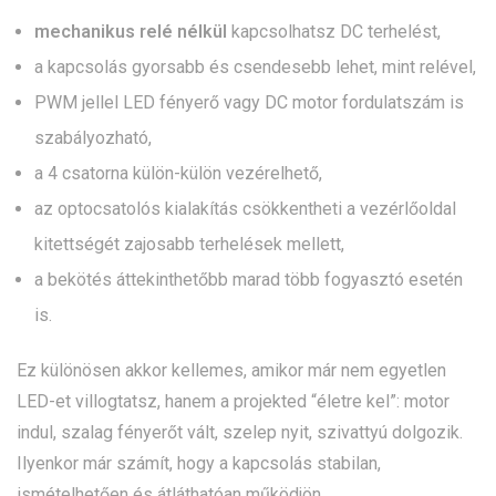
mechanikus relé nélkül
kapcsolhatsz DC terhelést,
a kapcsolás gyorsabb és csendesebb lehet, mint relével,
PWM jellel LED fényerő vagy DC motor fordulatszám is
szabályozható,
a 4 csatorna külön-külön vezérelhető,
az optocsatolós kialakítás csökkentheti a vezérlőoldal
kitettségét zajosabb terhelések mellett,
a bekötés áttekinthetőbb marad több fogyasztó esetén
is.
Ez különösen akkor kellemes, amikor már nem egyetlen
LED-et villogtatsz, hanem a projekted “életre kel”: motor
indul, szalag fényerőt vált, szelep nyit, szivattyú dolgozik.
Ilyenkor már számít, hogy a kapcsolás stabilan,
ismételhetően és átláthatóan működjön.