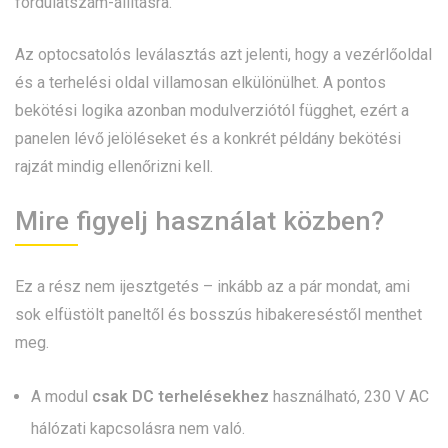
fordulatszám-állításra.
Az optocsatolós leválasztás azt jelenti, hogy a vezérlőoldal
és a terhelési oldal villamosan elkülönülhet. A pontos
bekötési logika azonban modulverziótól függhet, ezért a
panelen lévő jelöléseket és a konkrét példány bekötési
rajzát mindig ellenőrizni kell.
Mire figyelj használat közben?
Ez a rész nem ijesztgetés – inkább az a pár mondat, ami
sok elfüstölt paneltől és bosszús hibakereséstől menthet
meg.
A modul
csak DC terhelésekhez
használható, 230 V AC
hálózati kapcsolásra nem való.