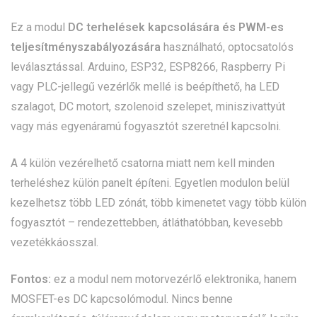
Ez a modul
DC terhelések kapcsolására és PWM-es
teljesítményszabályozására
használható, optocsatolós
leválasztással. Arduino, ESP32, ESP8266, Raspberry Pi
vagy PLC-jellegű vezérlők mellé is beépíthető, ha LED
szalagot, DC motort, szolenoid szelepet, miniszivattyút
vagy más egyenáramú fogyasztót szeretnél kapcsolni.
A 4 külön vezérelhető csatorna miatt nem kell minden
terheléshez külön panelt építeni. Egyetlen modulon belül
kezelhetsz több LED zónát, több kimenetet vagy több külön
fogyasztót – rendezettebben, átláthatóbban, kevesebb
vezetékkáosszal.
Fontos:
ez a modul nem motorvezérlő elektronika, hanem
MOSFET-es DC kapcsolómodul. Nincs benne