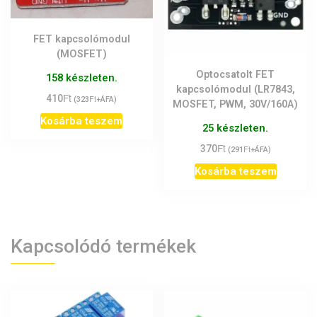
FET kapcsolómodul
(MOSFET)
Optocsatolt FET
158 készleten.
kapcsolómodul (LR7843,
Ft
410
Ft
(
323
+ÁFA)
MOSFET, PWM, 30V/160A)
Kosárba teszem
25 készleten.
Ft
370
Ft
(
291
+ÁFA)
Kosárba teszem
Kapcsolódó termékek