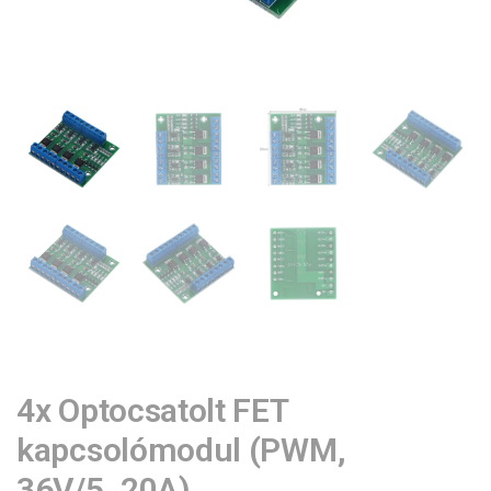
4x Optocsatolt FET
kapcsolómodul (PWM,
36V/5..20A)