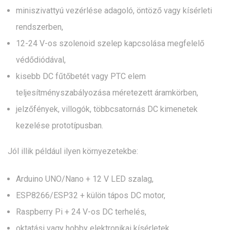
miniszivattyú vezérlése adagoló, öntöző vagy kísérleti
rendszerben,
12-24 V-os szolenoid szelep kapcsolása megfelelő
védődiódával,
kisebb DC fűtőbetét vagy PTC elem
teljesítményszabályozása méretezett áramkörben,
jelzőfények, villogók, többcsatornás DC kimenetek
kezelése prototípusban.
Jól illik például ilyen környezetekbe:
Arduino UNO/Nano + 12 V LED szalag,
ESP8266/ESP32 + külön tápos DC motor,
Raspberry Pi + 24 V-os DC terhelés,
oktatási vagy hobby elektronikai kísérletek,