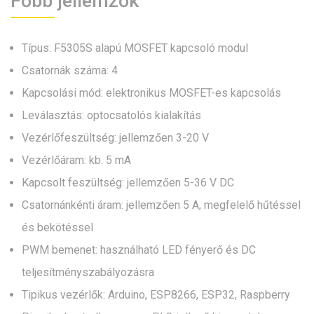
Főbb jellemzők
Típus: F5305S alapú MOSFET kapcsoló modul
Csatornák száma: 4
Kapcsolási mód: elektronikus MOSFET-es kapcsolás
Leválasztás: optocsatolós kialakítás
Vezérlőfeszültség: jellemzően 3-20 V
Vezérlőáram: kb. 5 mA
Kapcsolt feszültség: jellemzően 5-36 V DC
Csatornánkénti áram: jellemzően 5 A, megfelelő hűtéssel
és bekötéssel
PWM bemenet: használható LED fényerő és DC
teljesítményszabályozásra
Tipikus vezérlők: Arduino, ESP8266, ESP32, Raspberry