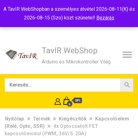
Tel:+36(20)99-23-781
Budapest, 1181, Szélmalom u. 13
A TavIR WebShopban a személyes átvétel 2026-08-11(K) és
E-Mail:shop@tavir.hu
2026-08-15 (Szo) közt szünetel!
Bezárás
TavIR WebShop
Arduino és Mikrokontroller Világ
0Ft
0
Nyitólap
Termék
Kiegészítők
Kapcsolóelem
(Relé, Opto, SSR)
4x Optocsatolt FET
kapcsolómodul (PWM, 36V/5..20A)