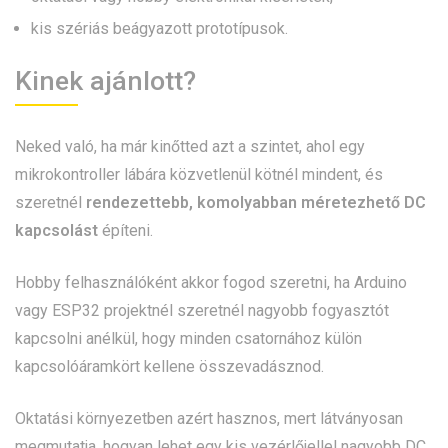
kis szériás beágyazott prototípusok.
Kinek ajánlott?
Neked való, ha már kinőtted azt a szintet, ahol egy
mikrokontroller lábára közvetlenül kötnél mindent, és
szeretnél
rendezettebb, komolyabban méretezhető DC
kapcsolást
építeni.
Hobby felhasználóként akkor fogod szeretni, ha Arduino
vagy ESP32 projektnél szeretnél nagyobb fogyasztót
kapcsolni anélkül, hogy minden csatornához külön
kapcsolóáramkört kellene összevadásznod.
Oktatási környezetben azért hasznos, mert látványosan
megmutatja, hogyan lehet egy kis vezérlőjellel nagyobb DC