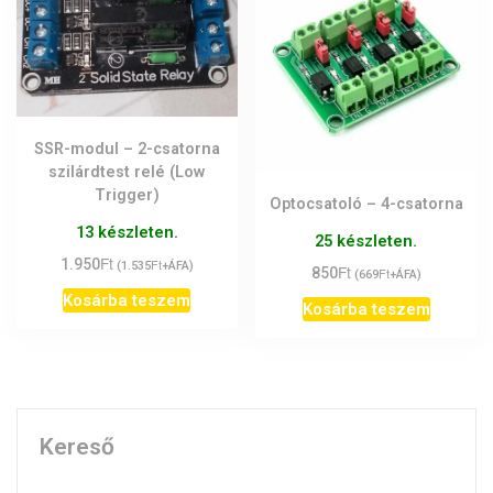
SSR-modul – 2-csatorna
szilárdtest relé (Low
Trigger)
Optocsatoló – 4-csatorna
13 készleten.
25 készleten.
Ft
1.950
Ft
(
1.535
+ÁFA)
Ft
850
Ft
(
669
+ÁFA)
Kosárba teszem
Kosárba teszem
Kereső