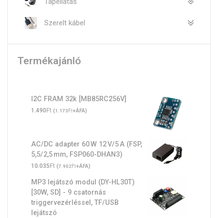
Tápellátás
Szerelt kábel
Termékajánló
I2C FRAM 32k [MB85RC256V]
Ft
1.490
(
Ft
+ÁFA)
1.173
AC/DC adapter 60 W 12 V/5 A (FSP,
5,5/2,5 mm, FSP060-DHAN3)
Ft
10.035
(
Ft
+ÁFA)
7.902
MP3 lejátszó modul (DY-HL30T)
[30W, SD] - 9 csatornás
triggervezérléssel, TF/USB
lejátszó