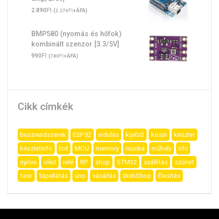
Ft
2.890
(
Ft
+ÁFA)
2.276
BMP580 (nyomás és hőfok)
kombinált szenzor [3.3/5V]
Ft
990
(
Ft
+ÁFA)
780
Cikk címkék
buszrendszerek
ESP32
indulás
kijelző
kosár
készlet
készletinfo
lcd
MCU
memory
munka
műhely
nfc
nyitva
oled
relé
RP
shop
STM32
szállítás
szünet
tavir
tápellátás
uno
vásárlás
WebShop
Élesítés