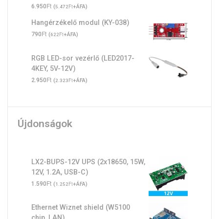
Ft
6.950
(
Ft
+ÁFA)
5.472
Hangérzékelő modul (KY-038)
Ft
790
(
Ft
+ÁFA)
622
RGB LED-sor vezérlő (LED2017-
4KEY, 5V-12V)
Ft
2.950
(
Ft
+ÁFA)
2.323
Újdonságok
LX2-BUPS-12V UPS (2x18650, 15W,
12V, 1.2A, USB-C)
Ft
1.590
(
Ft
+ÁFA)
1.252
Ethernet Wiznet shield (W5100
chip, LAN)