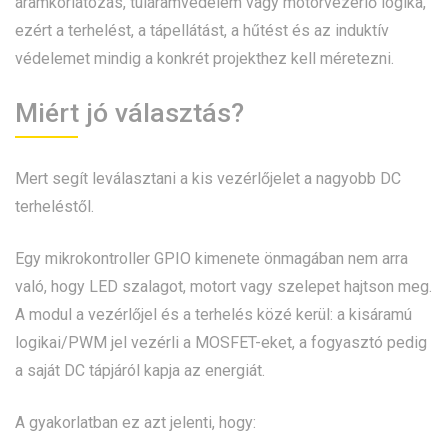
áramkorlátozás, túláramvédelem vagy motorvezérlő logika,
ezért a terhelést, a tápellátást, a hűtést és az induktív
védelemet mindig a konkrét projekthez kell méretezni.
Miért jó választás?
Mert segít leválasztani a kis vezérlőjelet a nagyobb DC
terheléstől.
Egy mikrokontroller GPIO kimenete önmagában nem arra
való, hogy LED szalagot, motort vagy szelepet hajtson meg.
A modul a vezérlőjel és a terhelés közé kerül: a kisáramú
logikai/PWM jel vezérli a MOSFET-eket, a fogyasztó pedig
a saját DC tápjáról kapja az energiát.
A gyakorlatban ez azt jelenti, hogy: