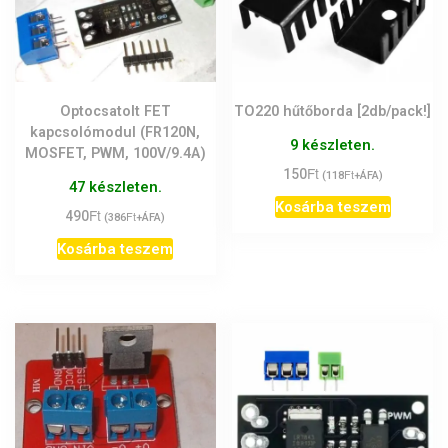
Optocsatolt FET
TO220 hűtőborda [2db/pack!]
kapcsolómodul (FR120N,
9 készleten.
MOSFET, PWM, 100V/9.4A)
Ft
150
Ft
(
118
+ÁFA)
47 készleten.
Kosárba teszem
Ft
490
Ft
(
386
+ÁFA)
Kosárba teszem