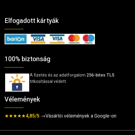
Elfogadott kártyák
100% biztonság
A fizetés és az adatforgalom
256-bites TLS
titkosítással védett.
Vélemények
★★★★★
4,85/5
→Vásárlói vélemények a Google-on