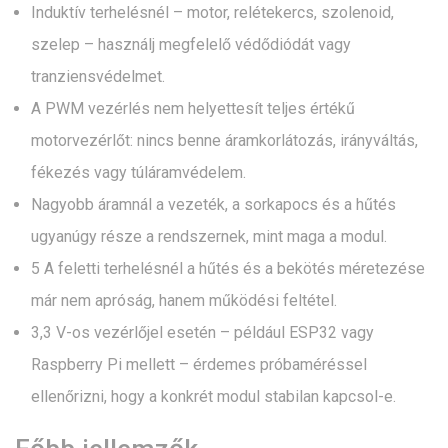
Induktív terhelésnél – motor, relétekercs, szolenoid,
szelep – használj megfelelő védődiódát vagy
tranziensvédelmet.
A PWM vezérlés nem helyettesít teljes értékű
motorvezérlőt: nincs benne áramkorlátozás, irányváltás,
fékezés vagy túláramvédelem.
Nagyobb áramnál a vezeték, a sorkapocs és a hűtés
ugyanúgy része a rendszernek, mint maga a modul.
5 A feletti terhelésnél a hűtés és a bekötés méretezése
már nem apróság, hanem működési feltétel.
3,3 V-os vezérlőjel esetén – például ESP32 vagy
Raspberry Pi mellett – érdemes próbaméréssel
ellenőrizni, hogy a konkrét modul stabilan kapcsol-e.