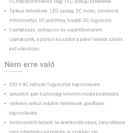
Pi, mikrokontrolleres vagy PLC-jellegű kimenetek
Tipikus terhelések: LED szalag, DC motor, szolenoid,
miniszivattyú, DC jelzőfény, kisebb DC fogyasztó
Csatlakozás: sorkapocs és vezérlőbemeneti
csatlakozók, a pontos kiosztást a panel felirata szerint
kell ellenőrizni
Nem erre való
230 V AC hálózati fogyasztók kapcsolására
tanúsított ipari biztonsági kimeneti modul kiváltására
védelem nélküli induktív terhelések gondtalan
kapcsolására
motorvezérlő helyett, ha áramkorlátozásra, irányváltásra
vagy túlterhelés-kezelésre is szükség van