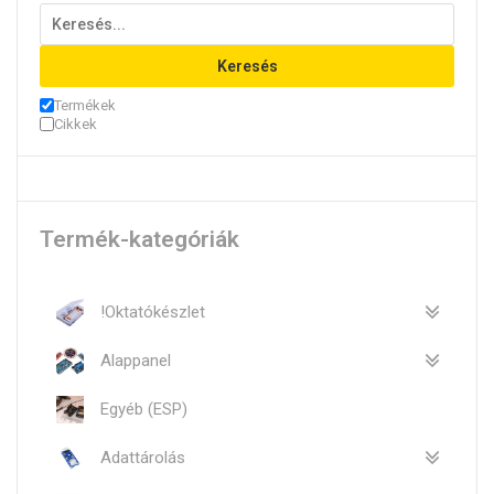
Keresés
Termékek
Cikkek
Termék-kategóriák
!Oktatókészlet
Alappanel
Egyéb (ESP)
Adattárolás