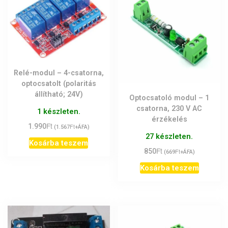
Relé-modul – 4-csatorna,
optocsatolt (polaritás
állítható; 24V)
Optocsatoló modul – 1
csatorna, 230 V AC
1 készleten.
érzékelés
Ft
1.990
Ft
(
1.567
+ÁFA)
27 készleten.
Kosárba teszem
Ft
850
Ft
(
669
+ÁFA)
Kosárba teszem