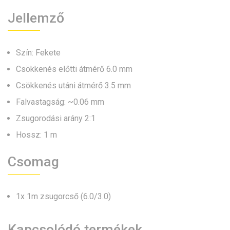
Jellemző
Szín: Fekete
Csökkenés előtti átmérő 6.0 mm
Csökkenés utáni átmérő 3.5 mm
Falvastagság: ~0.06 mm
Zsugorodási arány 2:1
Hossz: 1 m
Csomag
1x 1m zsugorcső (6.0/3.0)
Kapcsolódó termékek