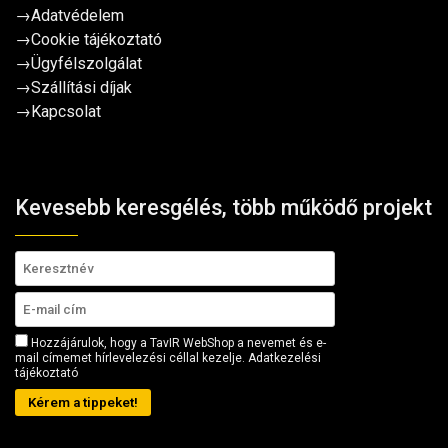
→
Adatvédelem
→
Cookie tájékoztató
→
Ügyfélszolgálat
→
Szállítási díjak
→
Kapcsolat
Kevesebb keresgélés, több működő projekt
Hozzájárulok, hogy a TavIR WebShop a nevemet és e-
mail címemet hírlevelezési céllal kezelje.
Adatkezelési
tájékoztató
Kérem a tippeket!