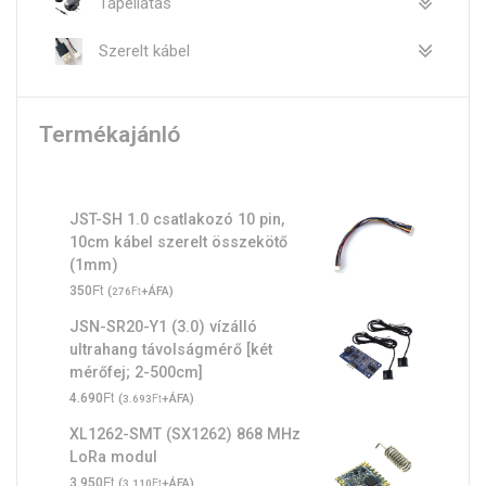
Tápellátás
Szerelt kábel
Termékajánló
JST-SH 1.0 csatlakozó 10 pin,
10cm kábel szerelt összekötő
(1mm)
Ft
350
(
Ft
+ÁFA)
276
JSN-SR20-Y1 (3.0) vízálló
ultrahang távolságmérő [két
mérőfej; 2-500cm]
Ft
4.690
(
Ft
+ÁFA)
3.693
XL1262-SMT (SX1262) 868 MHz
LoRa modul
Ft
3.950
(
Ft
+ÁFA)
3.110