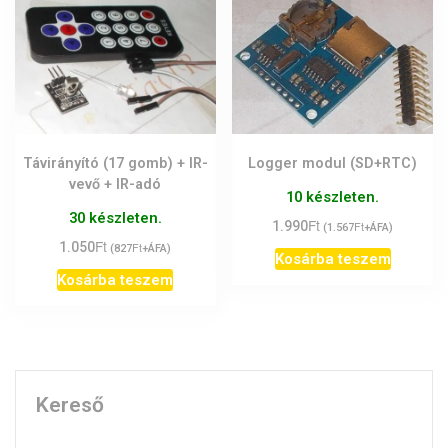
Távirányító (17 gomb) + IR-
Logger modul (SD+RTC)
vevő + IR-adó
10 készleten.
30 készleten.
Ft
1.990
Ft
(
1.567
+ÁFA)
Ft
1.050
Ft
(
827
+ÁFA)
Kosárba teszem
Kosárba teszem
Kereső