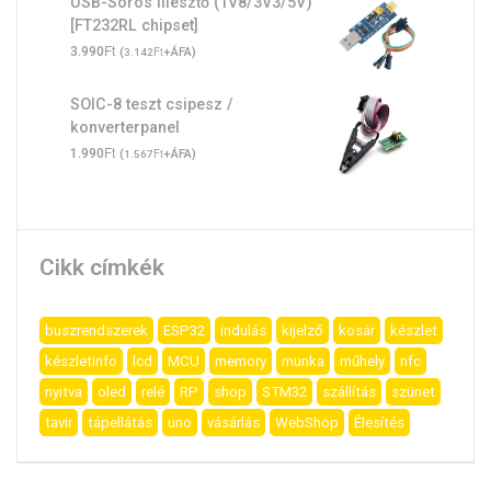
USB-Soros illesztő (1V8/3V3/5V)
[FT232RL chipset]
Ft
3.990
(
Ft
+ÁFA)
3.142
SOIC-8 teszt csipesz /
konverterpanel
Ft
1.990
(
Ft
+ÁFA)
1.567
Cikk címkék
buszrendszerek
ESP32
indulás
kijelző
kosár
készlet
készletinfo
lcd
MCU
memory
munka
műhely
nfc
nyitva
oled
relé
RP
shop
STM32
szállítás
szünet
tavir
tápellátás
uno
vásárlás
WebShop
Élesítés