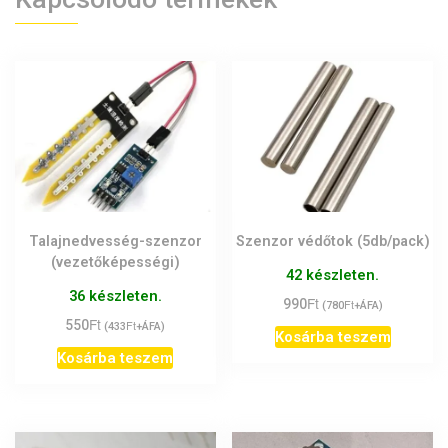
Talajnedvesség-szenzor
Szenzor védőtok (5db/pack)
(vezetőképességi)
42 készleten.
36 készleten.
Ft
990
Ft
(
780
+ÁFA)
Ft
550
Ft
(
433
+ÁFA)
Kosárba teszem
Kosárba teszem