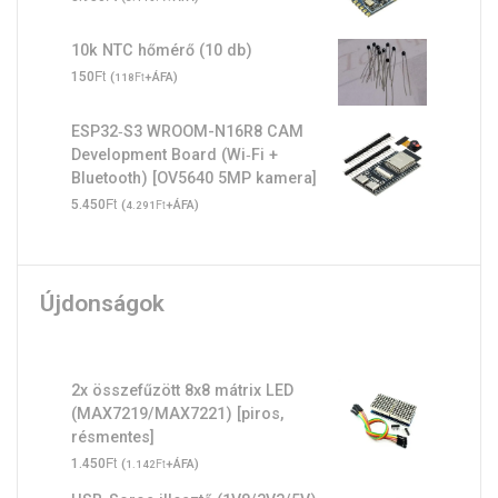
10k NTC hőmérő (10 db)
Ft
150
(
Ft
+ÁFA)
118
ESP32‑S3 WROOM-N16R8 CAM
Development Board (Wi‑Fi +
Bluetooth) [OV5640 5MP kamera]
Ft
5.450
(
Ft
+ÁFA)
4.291
Újdonságok
2x összefűzött 8x8 mátrix LED
(MAX7219/MAX7221) [piros,
résmentes]
Ft
1.450
(
Ft
+ÁFA)
1.142