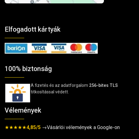
Elfogadott kártyák
100% biztonság
A fizetés és az adatforgalom
256-bites TLS
titkosítással védett.
Vélemények
★★★★★
4,85/5
→Vásárlói vélemények a Google-on