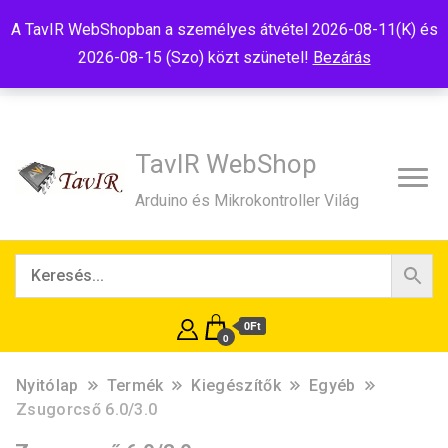
Tel:+36(20)99-23-781
Budapest, 1181, Szélmalom u. 13
A TavIR WebShopban a személyes átvétel 2026-08-11(K) és
E-Mail:shop@tavir.hu
2026-08-15 (Szo) közt szünetel!
Bezárás
TavIR WebShop
Arduino és Mikrokontroller Világ
0Ft
0
Nyitólap
Termék
Kiegészítők
Egyéb
Zsugorcső 6.0/3.0