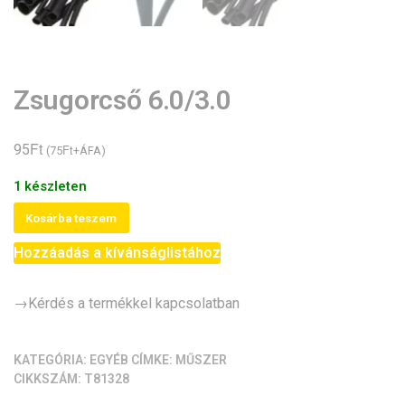
Zsugorcső 6.0/3.0
Ft
95
Ft
(
75
+ÁFA)
1 készleten
Zsugorcső
Kosárba teszem
6.0/3.0
Hozzáadás a kívánságlistához
mennyiség
→Kérdés a termékkel kapcsolatban
KATEGÓRIA:
EGYÉB
CÍMKE:
MŰSZER
CIKKSZÁM:
T81328