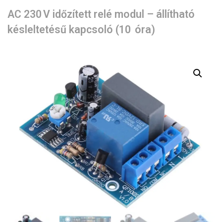
AC 230 V időzített relé modul – állítható
késleltetésű kapcsoló (10 óra)