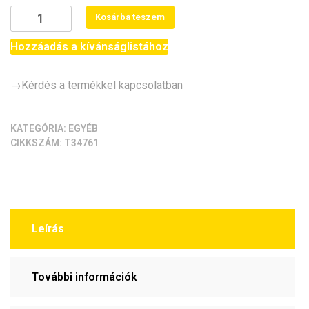
AC
Kosárba teszem
230 V
időzített
Hozzáadás a kívánságlistához
relé
modul
→Kérdés a termékkel kapcsolatban
-
állítható
késleltetésű
KATEGÓRIA:
EGYÉB
CIKKSZÁM:
T34761
kapcsoló
(10
óra)
mennyiség
Leírás
További információk