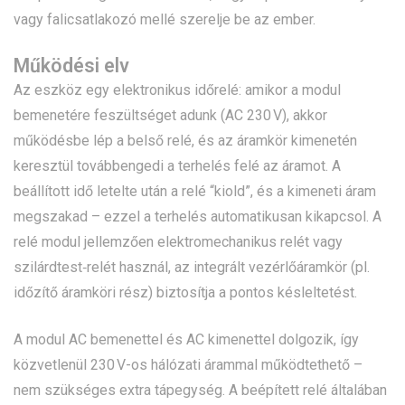
vagy falicsatlakozó mellé szerelje be az ember.
Működési elv
Az eszköz egy elektronikus időrelé: amikor a modul
bemenetére feszültséget adunk (AC 230 V), akkor
működésbe lép a belső relé, és az áramkör kimenetén
keresztül továbbengedi a terhelés felé az áramot. A
beállított idő letelte után a relé “kiold”, és a kimeneti áram
megszakad – ezzel a terhelés automatikusan kikapcsol. A
relé modul jellemzően elektromechanikus relét vagy
szilárdtest‑relét használ, az integrált vezérlőáramkör (pl.
időzítő áramköri rész) biztosítja a pontos késleltetést.
A modul AC bemenettel és AC kimenettel dolgozik, így
közvetlenül 230 V-os hálózati árammal működtethető –
nem szükséges extra tápegység. A beépített relé általában