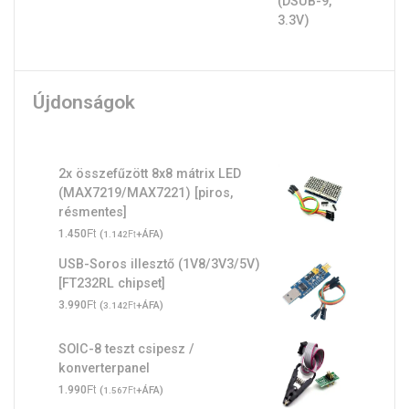
Újdonságok
2x összefűzött 8x8 mátrix LED
(MAX7219/MAX7221) [piros,
résmentes]
Ft
1.450
(
Ft
+ÁFA)
1.142
USB-Soros illesztő (1V8/3V3/5V)
[FT232RL chipset]
Ft
3.990
(
Ft
+ÁFA)
3.142
SOIC-8 teszt csipesz /
konverterpanel
Ft
1.990
(
Ft
+ÁFA)
1.567