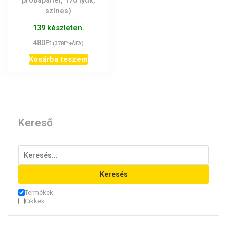
próbapanel; 170 lyuk,
színes)
139 készleten.
Ft
480
Ft
(
378
+ÁFA)
Kosárba teszem
Kereső
Keresés
Termékek
Cikkek