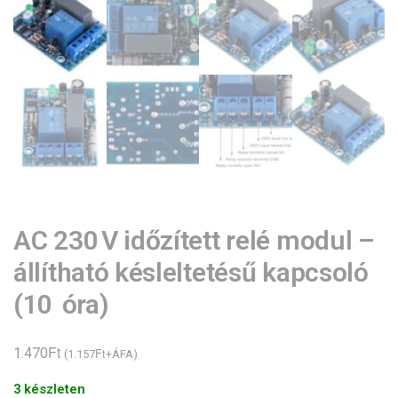
AC 230 V időzített relé modul –
állítható késleltetésű kapcsoló
(10 óra)
Ft
1.470
Ft
(
1.157
+ÁFA)
3 készleten