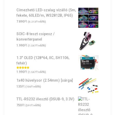
Címezhető LED-szalag vízálló (5m,
fekete, 60LED/m, WS2812B, IP65)
Ft
7.890
(
Ft
+ÁFA)
6.213
SOIC-8 teszt csipesz /
konverterpanel
Ft
1.990
(
Ft
+ÁFA)
1.567
1.3" OLED (128*64, IIC, SH1106,
fehér)
Ft
Értékelés:
1.990
(
Ft
+ÁFA)
1.567
5.00
/ 5
1x40 hüvelysor (2.54mm) [sárga]
Ft
135
(
Ft
+ÁFA)
106
TTL-RS232 illesztő (DSUB-9, 3.3V)
Ft
750
(
Ft
+ÁFA)
591