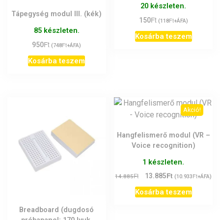
20 készleten.
Tápegység modul III. (kék)
Ft
150
Ft
(
118
+ÁFA)
85 készleten.
Kosárba teszem
Ft
950
Ft
(
748
+ÁFA)
Kosárba teszem
Akció!
Hangfelismerő modul (VR –
Voice recognition)
1 készleten.
Ft
Original
Current
Ft
13.885
Ft
14.885
(
10.933
+ÁFA)
price
price
Kosárba teszem
was:
is:
14.885Ft.
13.885Ft.
Breadboard (dugdosó