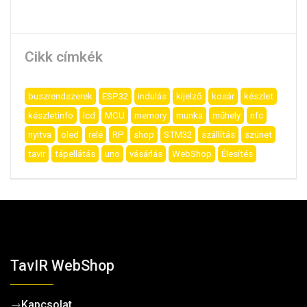
Cikk címkék
buszrendszerek
ESP32
indulás
kijelző
kosár
készlet
készletinfo
lcd
MCU
memory
munka
műhely
nfc
nyitva
oled
relé
RP
shop
STM32
szállítás
szünet
tavir
tápellátás
uno
vásárlás
WebShop
Élesítés
TavIR WebShop
→
Kapcsolat