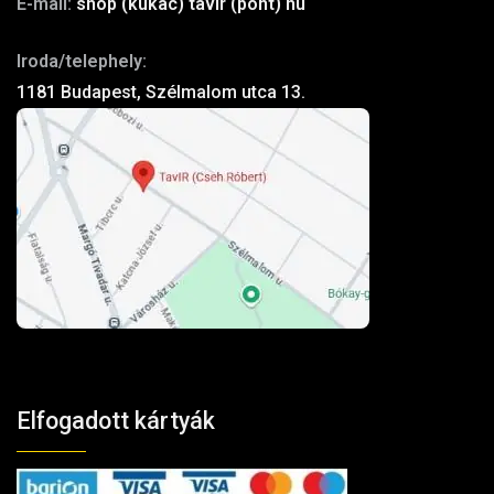
E-mail:
shop (kukac) tavir (pont) hu
Iroda/telephely:
1181 Budapest, Szélmalom utca 13.
Elfogadott kártyák