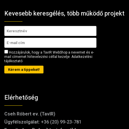
Kevesebb keresgélés, több működő projekt
Hozzájárulok, hogy a TavIR WebShop a nevemet és e-
mail címemet hírlevelezési céllal kezelje.
Adatkezelési
tájékoztató
Kérem a tippeket!
Elérhetőség
Cseh Róbert ev. (TavIR)
Ügyfélszolgálat:
+36 (20) 99-23-781