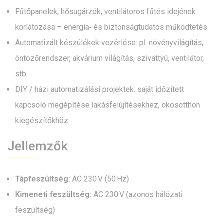
Fűtőpanelek, hősugárzók, ventilátoros fűtés idejének
korlátozása – energia‑ és biztonságtudatos működtetés.
Automatizált készülékek vezérlése: pl. növényvilágítás,
öntözőrendszer, akvárium világítás, szivattyú, ventilátor,
stb.
DIY / házi automatizálási projektek: saját időzített
kapcsoló megépítése lakásfelújítésekhez, okosotthon
kiegészítőkhöz.
Jellemzők
Tápfeszültség:
AC 230 V (50 Hz)
Kimeneti feszültség:
AC 230 V (azonos hálózati
feszültség)