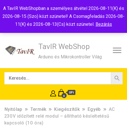
Tel:+36(20)99-23-781
Budapest, 1181, Szélmalom u. 13
A TavIR WebShopban a személyes átvétel 2026-08-11(K) és
E-Mail:shop@tavir.hu
2026-08-15 (Szo) közt szünetel! A Csomagfeladás 2026-08-
11(K) és 2026-08-13(Cs) közt szünetel.
Bezárás
TavIR WebShop
Arduino és Mikrokontroller Világ
0Ft
0
Nyitólap
Termék
Kiegészítők
Egyéb
AC
230 V időzített relé modul – állítható késleltetésű
kapcsoló (10 óra)