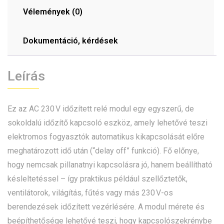
Vélemények (0)
Dokumentáció, kérdések
Leírás
Ez az AC 230 V időzített relé modul egy egyszerű, de
sokoldalú időzítő kapcsoló eszköz, amely lehetővé teszi
elektromos fogyasztók automatikus kikapcsolását előre
meghatározott idő után (“delay off” funkció). Fő előnye,
hogy nemcsak pillanatnyi kapcsolásra jó, hanem beállítható
késleltetéssel – így praktikus például szellőztetők,
ventilátorok, világítás, fűtés vagy más 230 V-os
berendezések időzített vezérlésére. A modul mérete és
beépíthetősége lehetővé teszi, hogy kapcsolószekrénybe