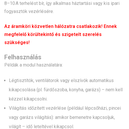
8–10 A terhelést bír, így alkalmas háztartási vagy kis ipari
fogyasztók vezérlésére.
Az áramköri közvetlen hálózatra csatlakozik! Ennek
megfelelő körültekintő és szigetelt szerelés
szükséges!
Felhasználás
Példák a modul használatára:
Légtisztítók, ventilátorok vagy elszívók automatikus
kikapcsolása (pl. fürdőszoba, konyha, garázs) – nem kell
kézzel kikapcsolni.
Világítás időzített vezérlése (például lépcsőházi, pincei
vagy garázs világítás): amikor bemenetre kapcsoljuk,
világít – idő leteltével kikapcsol.