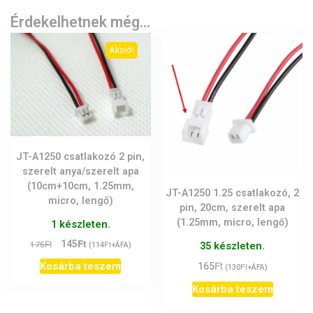
Érdekelhetnek még…
Akció!
JT-A1250 csatlakozó 2 pin,
szerelt anya/szerelt apa
(10cm+10cm, 1.25mm,
JT-A1250 1.25 csatlakozó, 2
micro, lengő)
pin, 20cm, szerelt apa
(1.25mm, micro, lengő)
1 készleten.
Ft
Original
Current
Ft
145
Ft
175
35 készleten.
(
114
+ÁFA)
price
price
Ft
Kosárba teszem
165
Ft
(
130
+ÁFA)
was:
is:
175Ft.
145Ft.
Kosárba teszem