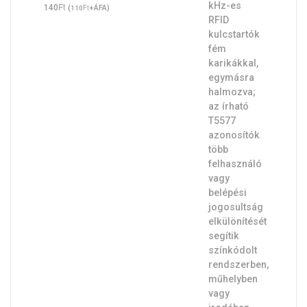
Ft
140
(
Ft
+ÁFA)
110