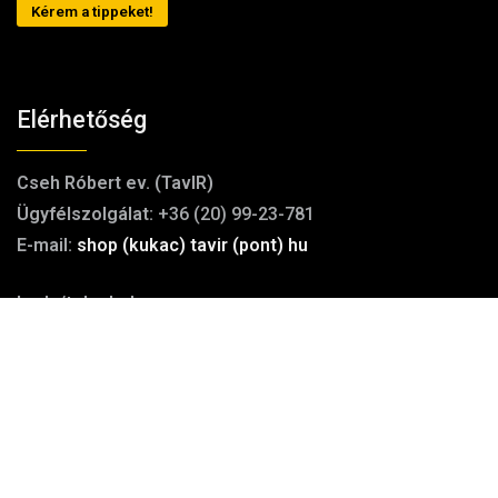
Kérem a tippeket!
Elérhetőség
Cseh Róbert ev. (TavIR)
Ügyfélszolgálat:
+36 (20) 99-23-781
E-mail:
shop (kukac) tavir (pont) hu
Iroda/telephely:
1181 Budapest, Szélmalom utca 13.
Továb