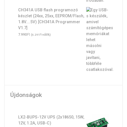
CH341A USB flash programozó
készlet (24xx, 25xx, EEPROM/Flash,
1.8V....5V) [CH341A Programmer
V1.7]
Ft
7.990
(
Ft
+ÁFA)
6.291
Újdonságok
LX2-BUPS-12V UPS (2x18650, 15W,
12V, 1.2A, USB-C)