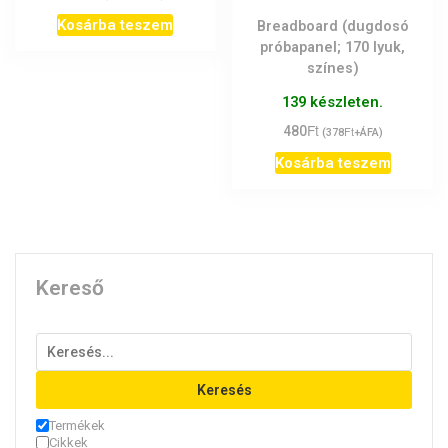
Kosárba teszem
Breadboard (dugdosó
próbapanel; 170 lyuk,
színes)
139 készleten.
Ft
480
Ft
(
378
+ÁFA)
Kosárba teszem
Kereső
Keresés
Termékek
Cikkek