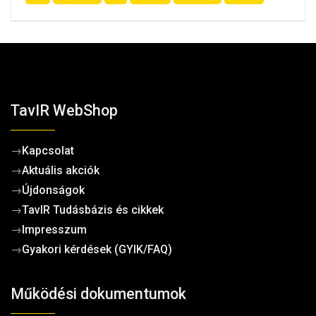
TavIR WebShop
→
Kapcsolat
→
Aktuális akciók
→
Újdonságok
→
TavIR Tudásbázis és cikkek
→
Impresszum
→
Gyakori kérdések (GYIK/FAQ)
Működési dokumentumok