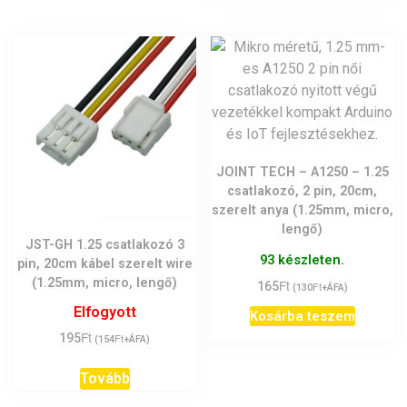
JOINT TECH – A1250 – 1.25
csatlakozó, 2 pin, 20cm,
szerelt anya (1.25mm, micro,
lengő)
JST-GH 1.25 csatlakozó 3
93 készleten.
pin, 20cm kábel szerelt wire
(1.25mm, micro, lengő)
Ft
165
Ft
(
130
+ÁFA)
Elfogyott
Kosárba teszem
Ft
195
Ft
(
154
+ÁFA)
Tovább