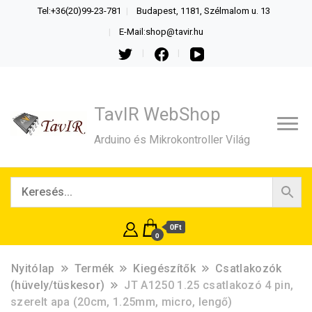
Tel:+36(20)99-23-781
Budapest, 1181, Szélmalom u. 13
E-Mail:shop@tavir.hu
TavIR WebShop
Arduino és Mikrokontroller Világ
0Ft
0
Nyitólap
Termék
Kiegészítők
Csatlakozók
(hüvely/tüskesor)
JT A1250 1.25 csatlakozó 4 pin,
szerelt apa (20cm, 1.25mm, micro, lengő)