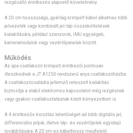
rezgésálló érintkezés alapvető követelmény.
A 20 cm hosszúságú, gyárilag krimpelt kábel alkalmas több
jelvezeték vagy kombinált jel-táp összeköttetések
kialakítására, például szenzorok, IMU egységek,
kameramodulok vagy vezérlőpanelek között.
Működés
Az apa csatlakozó krimpelt érintkezői pontosan
illeszkednek a JT A1250 rendszerű anya csatlakozóházba.
A csatlakozócsaládra jellemző reteszelt kialakítás
biztosítja a stabil elektromos kapcsolatot még rezgésnek
vagy gyakori csatlakoztatásnak kitett környezetben is.
A 4 érintkezős kiosztás lehetőséget ad több digitális jel,
differenciális jelpár, illetve táp- és vezérlőjelek egyidejű
továbbítására. A 20 cm-es kábelhossz megfelelő