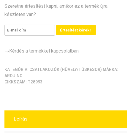
pin,
Szeretne értesítést kapni, amikor ez a termék újra
szerelt
készleten van?
apa
(20cm,
1.25mm,
Értesítést kérek1
micro,
lengő)
mennyiség
→Kérdés a termékkel kapcsolatban
KATEGÓRIA:
CSATLAKOZÓK (HÜVELY/TÜSKESOR)
MÁRKA:
ARDUINO
CIKKSZÁM:
T28993
Leírás