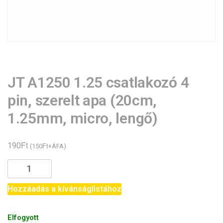
JT A1250 1.25 csatlakozó 4
pin, szerelt apa (20cm,
1.25mm, micro, lengő)
Ft
190
Ft
(
150
+ÁFA)
JT
A1250
1.25
Hozzáadás a kívánságlistához
csatlakozó
4
Elfogyott