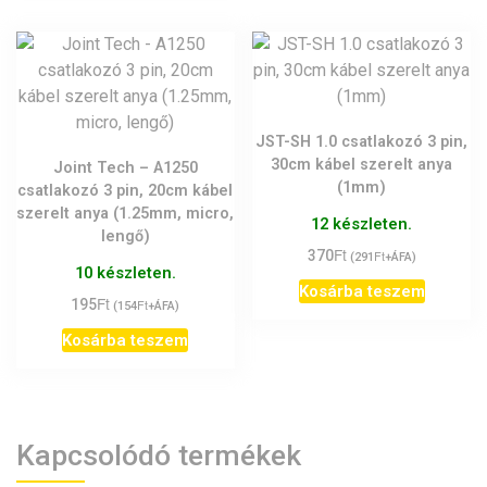
JST-SH 1.0 csatlakozó 3 pin,
30cm kábel szerelt anya
Joint Tech – A1250
(1mm)
csatlakozó 3 pin, 20cm kábel
szerelt anya (1.25mm, micro,
12 készleten.
lengő)
Ft
370
Ft
(
291
+ÁFA)
10 készleten.
Kosárba teszem
Ft
195
Ft
(
154
+ÁFA)
Kosárba teszem
Kapcsolódó termékek