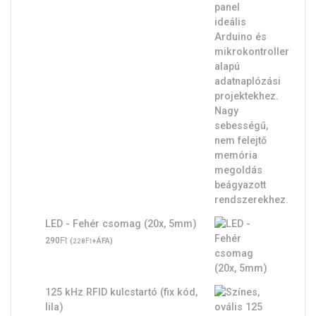
LED - Fehér csomag (20x, 5mm)
Ft
290
(
Ft
+ÁFA)
228
125 kHz RFID kulcstartó (fix kód,
lila)