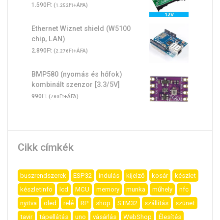
Ft
1.590
(
Ft
+ÁFA)
1.252
Ethernet Wiznet shield (W5100
chip, LAN)
Ft
2.890
(
Ft
+ÁFA)
2.276
BMP580 (nyomás és hőfok)
kombinált szenzor [3.3/5V]
Ft
990
(
Ft
+ÁFA)
780
Cikk címkék
buszrendszerek
ESP32
indulás
kijelző
kosár
készlet
készletinfo
lcd
MCU
memory
munka
műhely
nfc
nyitva
oled
relé
RP
shop
STM32
szállítás
szünet
tavir
tápellátás
uno
vásárlás
WebShop
Élesítés