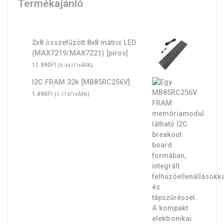
Termékajánló
2x8 összefűzött 8x8 mátrix LED
(MAX7219/MAX7221) [piros]
Ft
11.990
(
Ft
+ÁFA)
9.441
I2C FRAM 32k [MB85RC256V]
Ft
1.490
(
Ft
+ÁFA)
1.173