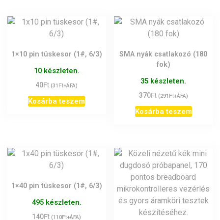
1×10 pin tüskesor (1#, 6/3)
SMA nyák csatlakozó (180
fok)
10 készleten.
35 készleten.
Ft
40
Ft
(
31
+ÁFA)
Ft
370
Ft
(
291
+ÁFA)
Kosárba teszem
Kosárba teszem
1×40 pin tüskesor (1#, 6/3)
495 készleten.
Ft
140
Ft
(
110
+ÁFA)