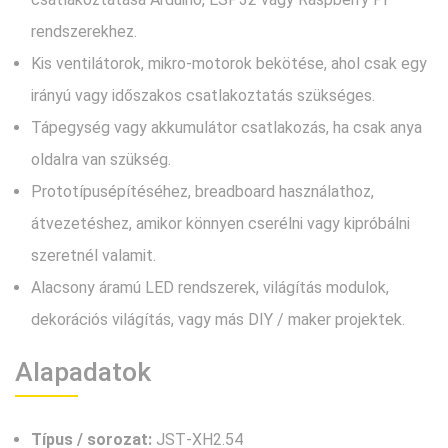
rendszerekhez.
Kis ventilátorok, mikro‑motorok bekötése, ahol csak egy
irányú vagy időszakos csatlakoztatás szükséges.
Tápegység vagy akkumulátor csatlakozás, ha csak anya
oldalra van szükség.
Prototípusépítéséhez, breadboard használathoz,
átvezetéshez, amikor könnyen cserélni vagy kipróbálni
szeretnél valamit.
Alacsony áramú LED rendszerek, világítás modulok,
dekorációs világítás, vagy más DIY / maker projektek.
Alapadatok
Típus / sorozat:
JST‑XH2.54