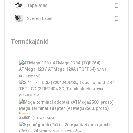
Tápellátás
Szerelt kábel
Termékajánló
Ft
ATMega 128 / ATMega 128A (TQFP64)
5.150
(
Ft
+ÁFA)
4.055
2.4"
Ft
TFT LCD (320*240)/SD, Touch shield
3.990
(
Ft
+ÁFA)
3.142
Mega terminal adapter (ATMega2560, proto)
Értékelés:
5.00
/ 5
Ft
3.650
(
Ft
+ÁFA)
2.874
Nyomógomb
Ft
(7x7) - 2db/pack
250
(
Ft
+ÁFA)
197