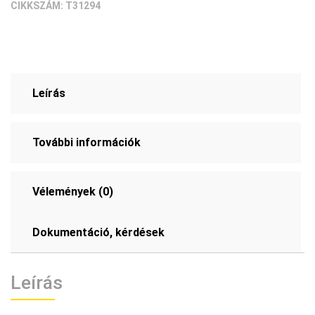
CIKKSZÁM:
T31294
anya
(1#)
mennyiség
Leírás
További információk
Vélemények (0)
Dokumentáció, kérdések
Leírás