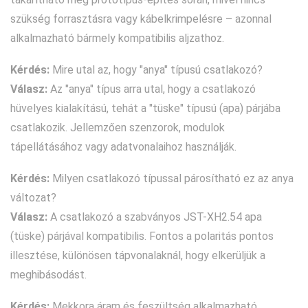
szükség forrasztásra vagy kábelkrimpelésre – azonnal
alkalmazható bármely kompatibilis aljzathoz.
Kérdés:
Mire utal az, hogy "anya" típusú csatlakozó?
Válasz:
Az "anya" típus arra utal, hogy a csatlakozó
hüvelyes kialakítású, tehát a "tüske" típusú (apa) párjába
csatlakozik. Jellemzően szenzorok, modulok
tápellátásához vagy adatvonalaihoz használják.
Kérdés:
Milyen csatlakozó típussal párosítható ez az anya
változat?
Válasz:
A csatlakozó a szabványos JST-XH2.54 apa
(tüske) párjával kompatibilis. Fontos a polaritás pontos
illesztése, különösen tápvonalaknál, hogy elkerüljük a
meghibásodást.
Kérdés:
Mekkora áram és feszültség alkalmazható