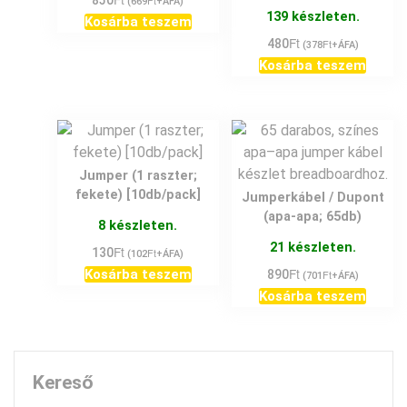
850
Ft
(
669
+ÁFA)
139 készleten.
Kosárba teszem
Ft
480
Ft
(
378
+ÁFA)
Kosárba teszem
Jumper (1 raszter;
fekete) [10db/pack]
Jumperkábel / Dupont
(apa-apa; 65db)
8 készleten.
21 készleten.
Ft
130
Ft
(
102
+ÁFA)
Ft
Kosárba teszem
890
Ft
(
701
+ÁFA)
Kosárba teszem
Kereső