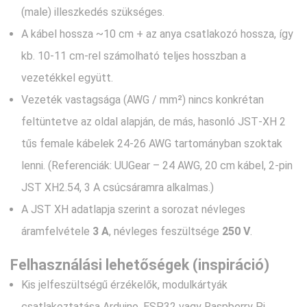
(male) illeszkedés szükséges.
A kábel hossza ~10 cm + az anya csatlakozó hossza, így
kb. 10‑11 cm‑rel számolható teljes hosszban a
vezetékkel együtt.
Vezeték vastagsága (AWG / mm²) nincs konkrétan
feltüntetve az oldal alapján, de más, hasonló JST‑XH 2
tűs female kábelek 24‑26 AWG tartományban szoktak
lenni. (Referenciák: UUGear – 24 AWG, 20 cm kábel, 2‑pin
JST XH2.54, 3 A csúcsáramra alkalmas.)
A JST XH adatlapja szerint a sorozat névleges
áramfelvétele
3 A
, névleges feszültsége
250 V
.
Felhasználási lehetőségek (inspiráció)
Kis jelfeszültségű érzékelők, modulkártyák
csatlakoztatása Arduino, ESP32 vagy Raspberry Pi