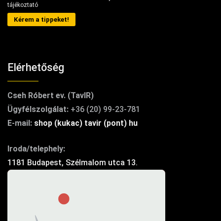
tájékoztató
Kérem a tippeket!
Elérhetőség
Cseh Róbert ev. (TavIR)
Ügyfélszolgálat:
+36 (20) 99-23-781
E-mail:
shop (kukac) tavir (pont) hu
Iroda/telephely:
1181 Budapest, Szélmalom utca 13.