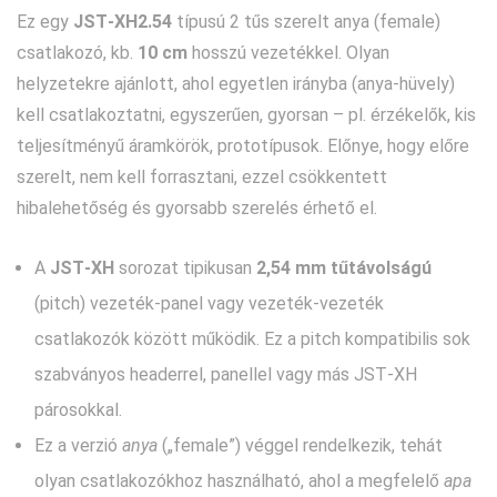
Ez egy
JST‑XH2.54
típusú 2 tűs szerelt anya (female)
csatlakozó, kb.
10 cm
hosszú vezetékkel. Olyan
helyzetekre ajánlott, ahol egyetlen irányba (anya‑hüvely)
kell csatlakoztatni, egyszerűen, gyorsan – pl. érzékelők, kis
teljesítményű áramkörök, prototípusok. Előnye, hogy előre
szerelt, nem kell forrasztani, ezzel csökkentett
hibalehetőség és gyorsabb szerelés érhető el.
A
JST‑XH
sorozat tipikusan
2,54 mm tűtávolságú
(pitch) vezeték‑panel vagy vezeték‑vezeték
csatlakozók között működik. Ez a pitch kompatibilis sok
szabványos headerrel, panellel vagy más JST‑XH
párosokkal.
Ez a verzió
anya
(„female”) véggel rendelkezik, tehát
olyan csatlakozókhoz használható, ahol a megfelelő
apa