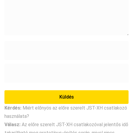
Kérdés:
Miért előnyös az előre szerelt JST-XH csatlakozó
használata?
Válasz:
Az előre szerelt JST-XH csatlakozóval jelentős idő
takarítható meg prototípus-építés során, mivel nincs