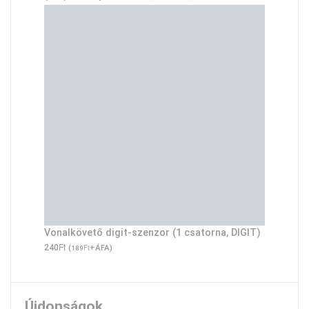
Vonalkövető digit-szenzor (1 csatorna, DIGIT)
Ft
240
(
Ft
+ÁFA)
189
Újdonságok