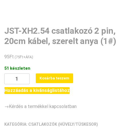
JST-XH2.54 csatlakozó 2 pin,
20cm kábel, szerelt anya (1#)
Ft
95
Ft
(
75
+ÁFA)
51 készleten
JST-
Kosárba teszem
XH2.54
csatlakozó
Hozzáadás a kívánságlistához
2
pin,
→Kérdés a termékkel kapcsolatban
20cm
kábel,
szerelt
KATEGÓRIA:
CSATLAKOZÓK (HÜVELY/TÜSKESOR)