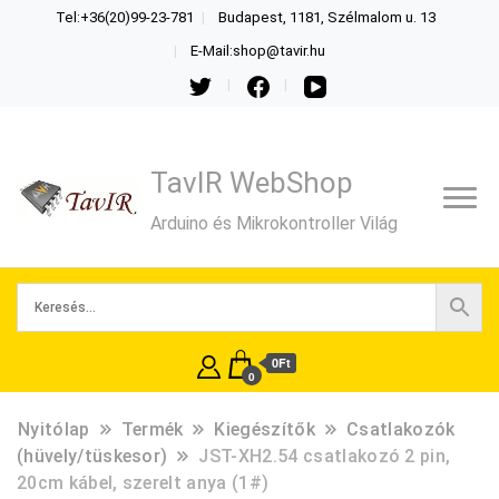
Tel:+36(20)99-23-781
Budapest, 1181, Szélmalom u. 13
E-Mail:shop@tavir.hu
TavIR WebShop
Arduino és Mikrokontroller Világ
0Ft
0
Nyitólap
Termék
Kiegészítők
Csatlakozók
(hüvely/tüskesor)
JST-XH2.54 csatlakozó 2 pin,
20cm kábel, szerelt anya (1#)