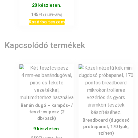
20 készleten.
Ft
145
Ft
(
114
+ÁFA)
Kosárba teszem
Kapcsolódó termékek
Banán dugó – kampós- /
teszt-csipesz (2
db/pack)
Breadboard (dugdosó
próbapanel; 170 lyuk,
9 készleten.
színes)
Ft