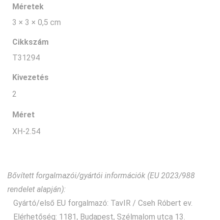
Méretek
3 × 3 × 0,5 cm
Cikkszám
T31294
Kivezetés
2
Méret
XH-2.54
Bővített forgalmazói/gyártói információk (EU 2023/988
rendelet alapján):
Gyártó/első EU forgalmazó: TavIR / Cseh Róbert ev.
Elérhetőség: 1181, Budapest, Szélmalom utca 13.