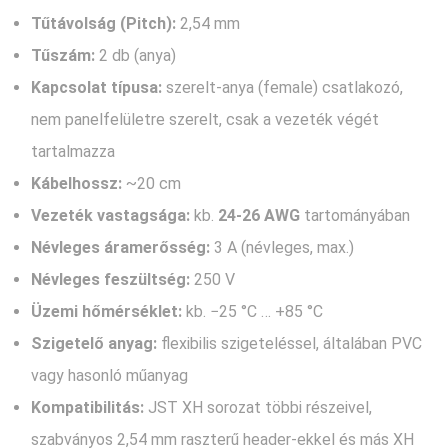
Tűtávolság (Pitch):
2,54 mm
Tűszám:
2 db (anya)
Kapcsolat típusa:
szerelt‑anya (female) csatlakozó,
nem panelfelületre szerelt, csak a vezeték végét
tartalmazza
Kábelhossz:
~20 cm
Vezeték vastagsága:
kb.
24‑26 AWG
tartományában
Névleges áramerősség:
3 A (névleges, max.)
Névleges feszültség:
250 V
Üzemi hőmérséklet:
kb. −25 °C … +85 °C
Szigetelő anyag:
flexibilis szigeteléssel, általában PVC
vagy hasonló műanyag
Kompatibilitás:
JST XH sorozat többi részeivel,
szabványos 2,54 mm raszterű header‑ekkel és más XH