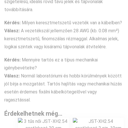
szigetelésű, ideális rövid távú jelek és tápvonalak
továbbítására.
Kérdés:
Milyen keresztmetszetű vezeték van a kábelben?
Válasz:
A vezetékszál jellemzően 28 AWG (kb. 0.08 mm²)
keresztmetszetű, finomszálas rézmaggal. Alkalmas jelek,
logikai szintek vagy kisáramú tápvonalak átvitelére.
Kérdés:
Mennyire tartós ez a típus mechanikai
igénybevételre?
Válasz:
Normál laboratóriumi és hobbi körülmények között
jól bírja a mozgatást. Tartós hajlítás vagy mechanikai húzás
esetén érdemes fixálni kábelkötegelővel vagy
ragasztással.
Érdekelhetnek még…