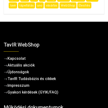
tavir
tápellátás
uno
vásárlás
WebShop
Élesítés
TavIR WebShop
→
Kapcsolat
→
Aktuális akciók
→
Újdonságok
→
TavIR Tudásbázis és cikkek
→
Impresszum
→
Gyakori kérdések (GYIK/FAQ)
Működési dokumentumok