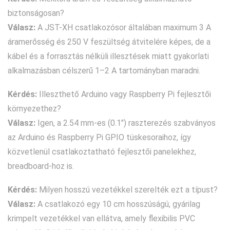
biztonságosan?
Válasz:
A JST-XH csatlakozósor általában maximum 3 A
áramerősség és 250 V feszültség átvitelére képes, de a
kábel és a forrasztás nélküli illesztések miatt gyakorlati
alkalmazásban célszerű 1–2 A tartományban maradni.
Kérdés:
Illeszthető Arduino vagy Raspberry Pi fejlesztői
környezethez?
Válasz:
Igen, a 2.54 mm-es (0.1") raszterezés szabványos
az Arduino és Raspberry Pi GPIO tüskesoraihoz, így
közvetlenül csatlakoztatható fejlesztői panelekhez,
breadboard-hoz is.
Kérdés:
Milyen hosszú vezetékkel szerelték ezt a típust?
Válasz:
A csatlakozó egy 10 cm hosszúságú, gyárilag
krimpelt vezetékkel van ellátva, amely flexibilis PVC