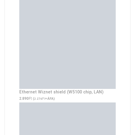
Ethernet Wiznet shield (W5100 chip, LAN)
Ft
2.890
(
Ft
+ÁFA)
2.276