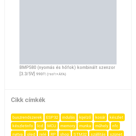
BMP580 (nyomás és hőfok) kombinált szenzor
Ft
[3.3/5V]
990
(
Ft
+ÁFA)
780
Cikk címkék
buszrendszerek
ESP32
indulás
kijelző
kosár
készlet
készletinfo
lcd
MCU
memory
munka
műhely
nfc
nyitva
oled
relé
RP
shop
STM32
szállítás
szünet