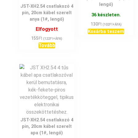
lengő)
JST-XH2.54 csatlakozó 4
pin, 20cm kábel szerelt
36 készleten.
anya (1#, lengő)
Ft
130
Ft
(
102
+ÁFA)
Elfogyott
Kosárba teszem
Ft
155
Ft
(
122
+ÁFA)
Tovább
JST-XH2.54 csatlakozó 4
pin, 20cm kábel szerelt
apa (1#, lengő)