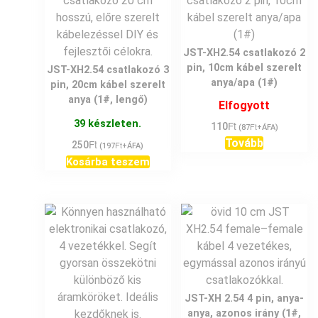
JST-XH2.54 csatlakozó 2
pin, 10cm kábel szerelt
JST-XH2.54 csatlakozó 3
anya/apa (1#)
pin, 20cm kábel szerelt
anya (1#, lengő)
Elfogyott
39 készleten.
Ft
110
Ft
(
87
+ÁFA)
Tovább
Ft
250
Ft
(
197
+ÁFA)
Kosárba teszem
JST-XH 2.54 4 pin, anya-
anya, azonos irány (1#,