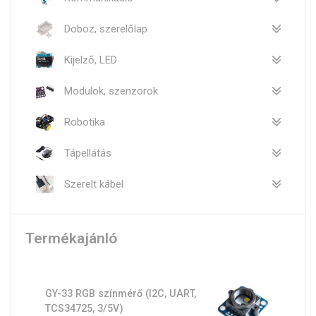
Doboz, szerelőlap
Kijelző, LED
Modulok, szenzorok
Robotika
Tápellátás
Szerelt kábel
Termékajánló
GY-33 RGB színmérő (I2C, UART,
TCS34725, 3/5V)