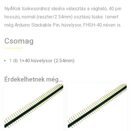
NyÁKok tüskesorához ideális választás a vágható, 40 pin
hosszú, normál (raszter/2.54mm) osztású tüske. Ismert
még Arduino Stackable Pin, hüvelysor, FHSH-40 néven is.
Csomag
1 db
1×40 hüvelysor (2.54mm)
Érdekelhetnek még…