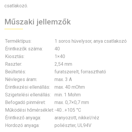
csatlakozó.
Műszaki jellemzők
Terméktípus:
1 soros hüvelysor, anya csatlakozó
Érintkezők száma:
40
Kiosztás:
1×40
Raszter:
2,54 mm
Beültetés:
furatszerelt, forrasztható
Névleges áram:
max. 3 A
Érintkezési ellenállás:
max. 40 mOhm
Szigetelési ellenállás:
min. 1 Mohm
Befogadó pinméret:
max. 0,7×0,7 mm
Működési hőmérséklet:
-40…+105 °C
Érintkező anyaga:
aranyozott, nikkel/réz
Hordozó anyaga:
poliészter, UL94V