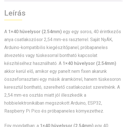
Leírás
A
1×40 hüvelysor (2.54mm)
egy egy soros, 40 érintkezős
anya csatlakozósor 2,54 mm-es raszterrel. Saját NyÁK,
Arduino-kompatibilis kiegészítőpanel, próbapaneles
átvezetés vagy tüskesorral bontható kapcsolat
készítéséhez használható. A
1×40 hüvelysor (2.54mm)
akkor kerül elő, amikor egy panelt nem fixen akarunk
összeforrasztani egy másik áramkörrel, hanem tüskesoron
keresztül bontható, szerelhető csatlakozást szeretnénk. A
2,54 mm-es osztás miatt jól illeszkedik a
hobbielektronikában megszokott Arduino, ESP32,
Raspberry Pi Pico és próbapaneles környezethez.
Egy mondatban: a
1×40 hüvelysor (2.54mm)
egy 40