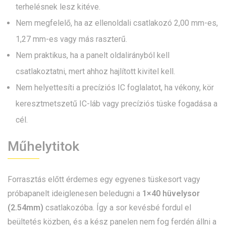
terhelésnek lesz kitéve.
Nem megfelelő, ha az ellenoldali csatlakozó 2,00 mm-es,
1,27 mm-es vagy más raszterű.
Nem praktikus, ha a panelt oldalirányból kell
csatlakoztatni, mert ahhoz hajlított kivitel kell.
Nem helyettesíti a precíziós IC foglalatot, ha vékony, kör
keresztmetszetű IC-láb vagy precíziós tüske fogadása a
cél.
Műhelytitok
Forrasztás előtt érdemes egy egyenes tüskesort vagy
próbapanelt ideiglenesen beledugni a
1×40 hüvelysor
(2.54mm)
csatlakozóba. Így a sor kevésbé fordul el
beültetés közben, és a kész panelen nem fog ferdén állni a