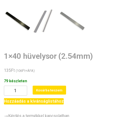
1×40 hüvelysor (2.54mm)
Ft
135
Ft
(
106
+ÁFA)
79 készleten
1x40
Kosárba teszem
hüvelysor
(2.54mm)
Hozzáadás a kívánságlistához
mennyiség
→Kérdés a termékkel kapcsolatban