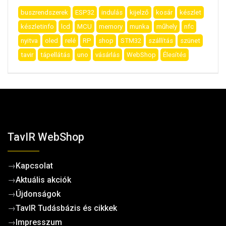
buszrendszerek
ESP32
indulás
kijelző
kosár
készlet
készletinfo
lcd
MCU
memory
munka
műhely
nfc
nyitva
oled
relé
RP
shop
STM32
szállítás
szünet
tavir
tápellátás
uno
vásárlás
WebShop
Élesítés
TavIR WebShop
→
Kapcsolat
→
Aktuális akciók
→
Újdonságok
→
TavIR Tudásbázis és cikkek
→
Impresszum