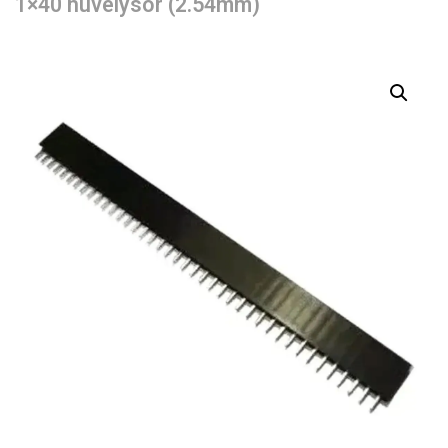
1×40 hüvelysor (2.54mm)