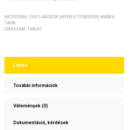
KATEGÓRIA:
CSATLAKOZÓK (HÜVELY/TÜSKESOR)
MÁRKA:
TAVIR
CIKKSZÁM:
T68247
Leírás
További információk
Vélemények (0)
Dokumentáció, kérdések