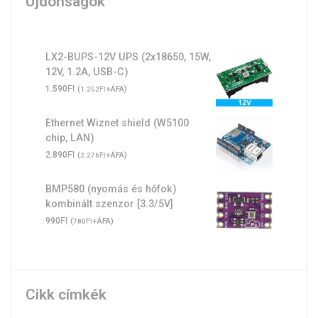
Újdonságok
LX2-BUPS-12V UPS (2x18650, 15W,
12V, 1.2A, USB-C)
Ft
1.590
(
Ft
+ÁFA)
1.252
Ethernet Wiznet shield (W5100
chip, LAN)
Ft
2.890
(
Ft
+ÁFA)
2.276
BMP580 (nyomás és hőfok)
kombinált szenzor [3.3/5V]
Ft
990
(
Ft
+ÁFA)
780
Cikk címkék