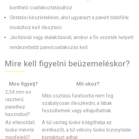
bontható csatlakoztatásához.
Oktatási készletekben, ahol ugyanazt a panelt többféle
modulhoz kell illeszteni.
Javításnál vagy átalakításnál, amikor a fix vezeték helyett
rendezettebb panelcsatlakozás kell.
Mire kell figyelni beüzemeléskor?
Mire figyelj?
Mit okoz?
2,54 mm-es
Más osztású furatsorba nem fog
raszterű
szabályosan illeszkedni, a lábak
panelhez
feszülhetnek vagy elhajolhatnak.
használod?
Az ellenoldali
A túl vastag tüske kitágíthatja az
tüske mérete
érintkezőt, a túl vékony tüske bizonytalan
megfelelő?
kontaktust adhat.