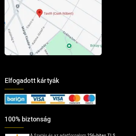
Elfogadott kártyák
100% biztonság
A fizetés és az adatforgalom
256-bites TLS