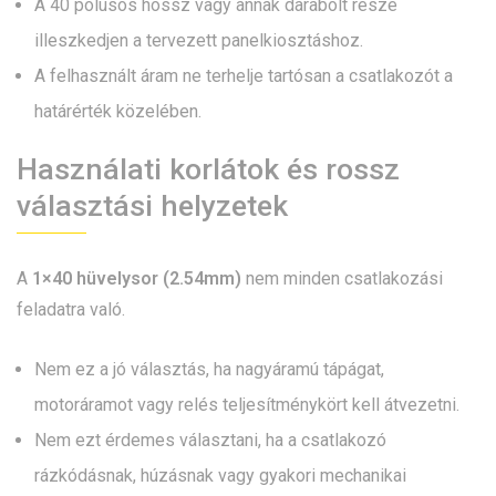
A 40 pólusos hossz vagy annak darabolt része
illeszkedjen a tervezett panelkiosztáshoz.
A felhasznált áram ne terhelje tartósan a csatlakozót a
határérték közelében.
Használati korlátok és rossz
választási helyzetek
A
1×40 hüvelysor (2.54mm)
nem minden csatlakozási
feladatra való.
Nem ez a jó választás, ha nagyáramú tápágat,
motoráramot vagy relés teljesítménykört kell átvezetni.
Nem ezt érdemes választani, ha a csatlakozó
rázkódásnak, húzásnak vagy gyakori mechanikai