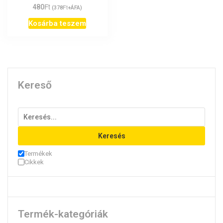
Ft
480
Ft
(
378
+ÁFA)
Kosárba teszem
Kereső
Keresés
Termékek
Cikkek
Termék-kategóriák