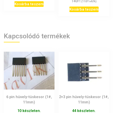
Ft
140
Ft
(
110
+ÁFA)
Kosárba teszem
Kosárba teszem
Kapcsolódó termékek
2×3 pin hüvely-tüskesor (1#,
6 pin hüvely-tüskesor (1#,
11mm)
11mm)
44 készleten.
10 készleten.