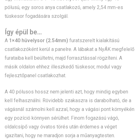
pólusú, egy soros anya csatlakozó, amely 2,54 mm-es
tüskesor fogadására szolgál.
Így épül be…
A
1×40 hüvelysor (2.54mm)
furatszerelt kialakítású
csatlakozóként kerül a panelre. A lábakat a NyÁK megfelelő
furataiba kell beültetni, majd forrasztással rögzíteni. A
másik oldalon ehhez illeszkedő tüskesor, modul vagy
fejlesztőpanel csatlakozhat.
A 40 pólusos hossz nem jelenti azt, hogy mindig egyben
kell felhasználni. Rövidebb szakaszra is darabolható, de a
vágásnál számolni kell azzal, hogy a vágási pont környékén
egy pozíció könnyen sérülhet. Finom fogazású vágó,
oldalcsípő vagy óvatos törés után érdemes a véget
igazítani, hogy ne maradjon sorja a műanyagtesten.