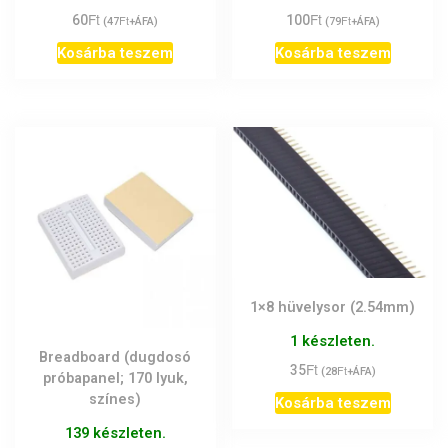
Ft
Ft
100
Ft
60
Ft
(
79
+ÁFA)
(
47
+ÁFA)
Kosárba teszem
Kosárba teszem
1×8 hüvelysor (2.54mm)
1 készleten.
Breadboard (dugdosó
Ft
35
Ft
(
28
+ÁFA)
próbapanel; 170 lyuk,
színes)
Kosárba teszem
139 készleten.