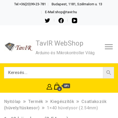
Tel:+36(20)99-23-781
Budapest, 1181, Szélmalom u. 13
E-Mail:shop@tavir.hu
TavIR WebShop
Arduino és Mikrokontroller Világ
0Ft
0
Nyitólap
Termék
Kiegészítők
Csatlakozók
(hüvely/tüskesor)
1×40 hüvelysor (2.54mm)