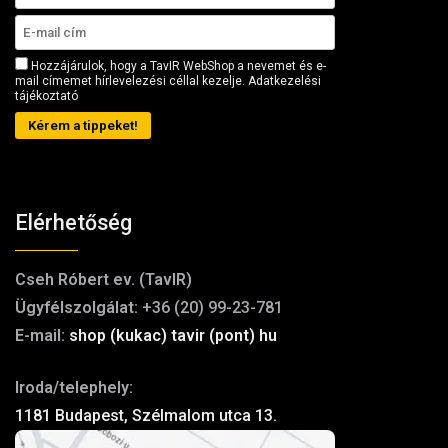
Hozzájárulok, hogy a TavIR WebShop a nevemet és e-
mail címemet hírlevelezési céllal kezelje.
Adatkezelési
tájékoztató
Kérem a tippeket!
Elérhetőség
Cseh Róbert ev. (TavIR)
Ügyfélszolgálat:
+36 (20) 99-23-781
E-mail:
shop (kukac) tavir (pont) hu
Iroda/telephely:
1181 Budapest, Szélmalom utca 13.