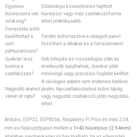
Egyenes
Oldalirányú kivezetéshez hajlított
hüvelysorra van
hüvelysor vagy más csatlakozóforma
szükség?
lehet praktikusabb.
Forrasztás előtt
beállítottad a
Ferdén beforrasztva a rádugott panel
sort
feszítheti a lábakat és a forrszemeket.
párhuzamosra?
Gyakran lesz
Sok kihúzás és visszadugás után az
bontva a
érintkezők lazulhatnak, ilyenkor jobb
csatlakozás?
minőségű vagy precíziós foglalat kellhet.
A névleges adatot nem érdemes határon
Nagyobb áramot
járatni, tápcsatlakozáshoz külön tápág
vinnél át rajta?
vagy nagyobb csatlakozó jobb megoldás
lehet.
Arduino, ESP32, ESP8266, Raspberry Pi Pico és más 2,54
mm-es fejlesztőpanel mellett a
1×40 hüvelysor (2.54mm)
általában mechanikailag jól használható, ha az ellenoldali