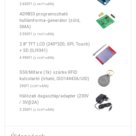
Ft
2.650
(
Ft
+ÁFA)
2.087
AD9833 programozható
hullámforma-generátor (zöld,
SMA)
Ft
3.550
(
Ft
+ÁFA)
2.795
2.8" TFT LCD (240*320; SPI; Touch)
+ SD (ILI9341)
Ft
4.990
(
Ft
+ÁFA)
3.929
S50/Mifare (1k) szürke RFID
kulcstartó (írható, ISO14443A/UID)
Ft
290
(
Ft
+ÁFA)
228
Hálózati dugasztáp/adapter (230V
/ 5V@2A)
Ft
3.250
(
Ft
+ÁFA)
2.559