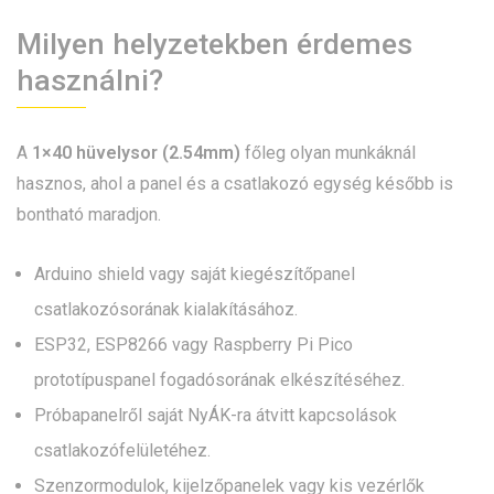
Milyen helyzetekben érdemes
használni?
A
1×40 hüvelysor (2.54mm)
főleg olyan munkáknál
hasznos, ahol a panel és a csatlakozó egység később is
bontható maradjon.
Arduino shield vagy saját kiegészítőpanel
csatlakozósorának kialakításához.
ESP32, ESP8266 vagy Raspberry Pi Pico
prototípuspanel fogadósorának elkészítéséhez.
Próbapanelről saját NyÁK-ra átvitt kapcsolások
csatlakozófelületéhez.
Szenzormodulok, kijelzőpanelek vagy kis vezérlők