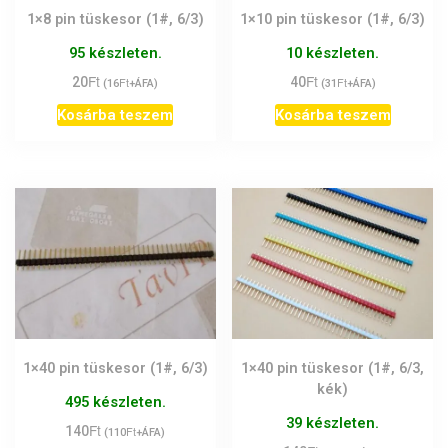
1×8 pin tüskesor (1#, 6/3)
1×10 pin tüskesor (1#, 6/3)
95 készleten.
10 készleten.
Ft
Ft
20
Ft
40
Ft
(
16
+ÁFA)
(
31
+ÁFA)
Kosárba teszem
Kosárba teszem
1×40 pin tüskesor (1#, 6/3)
1×40 pin tüskesor (1#, 6/3,
kék)
495 készleten.
39 készleten.
Ft
140
Ft
(
110
+ÁFA)