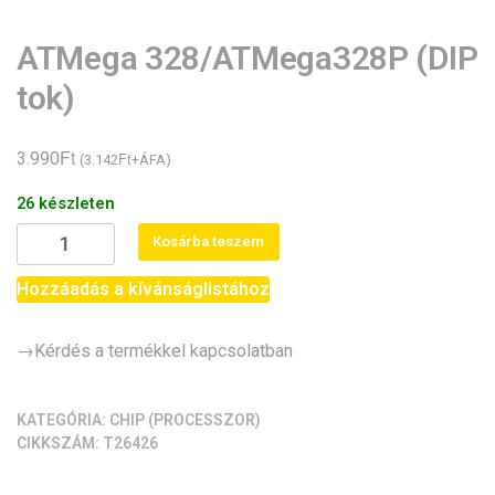
ATMega 328/ATMega328P (DIP
tok)
Ft
3.990
Ft
(
3.142
+ÁFA)
26 készleten
ATMega
Kosárba teszem
328/ATMega328P
(DIP
Hozzáadás a kívánságlistához
tok)
mennyiség
→Kérdés a termékkel kapcsolatban
KATEGÓRIA:
CHIP (PROCESSZOR)
CIKKSZÁM:
T26426