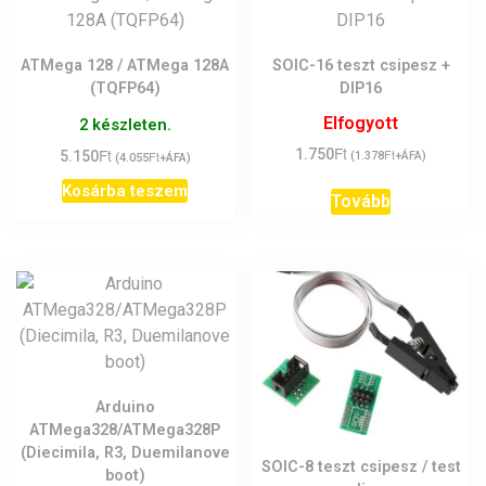
ATMega 128 / ATMega 128A
SOIC-16 teszt csipesz +
(TQFP64)
DIP16
Elfogyott
2 készleten.
Ft
Ft
1.750
Ft
5.150
Ft
(
1.378
+ÁFA)
(
4.055
+ÁFA)
Kosárba teszem
Tovább
Arduino
ATMega328/ATMega328P
(Diecimila, R3, Duemilanove
SOIC-8 teszt csipesz / test
boot)