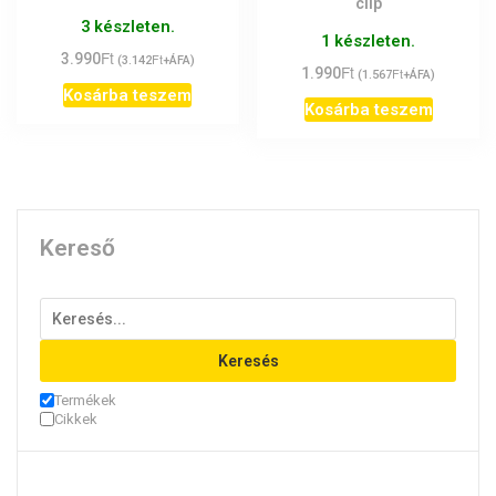
clip
3 készleten.
1 készleten.
Ft
3.990
Ft
(
3.142
+ÁFA)
Ft
1.990
Ft
(
1.567
+ÁFA)
Kosárba teszem
Kosárba teszem
Kereső
Keresés
Termékek
Cikkek