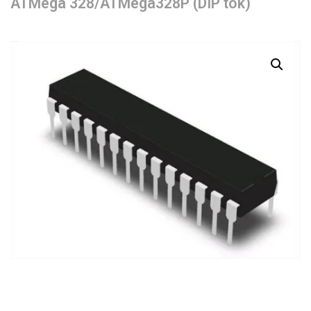
ATMega 328/ATMega328P (DIP tok)