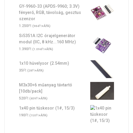
GY-9960-33 (APDS-9960; 3.3V)
fényerő, RGB, távolság, gesztus
szenzor
Ft
1.250
(
Ft
+ÁFA)
984
Si5351A I2C órajelgenerátor
modul (IIC, 8 kHz...160 MHz)
Ft
1.390
(
Ft
+ÁFA)
1.094
1x10 hüvelysor (2.54mm)
Ft
35
(
Ft
+ÁFA)
28
M3x30+6 műanyag távtartó
[10db/pack]
Ft
520
(
Ft
+ÁFA)
409
1x40 pin tüskesor (1#, 15/3)
Ft
190
(
Ft
+ÁFA)
150