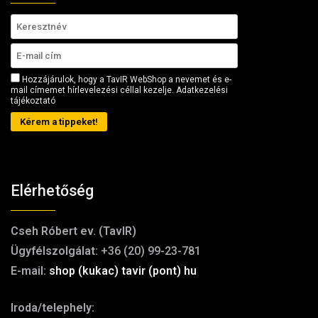
Hozzájárulok, hogy a TavIR WebShop a nevemet és e-
mail címemet hírlevelezési céllal kezelje.
Adatkezelési
tájékoztató
Kérem a tippeket!
Elérhetőség
Cseh Róbert ev. (TavIR)
Ügyfélszolgálat:
+36 (20) 99-23-781
E-mail:
shop (kukac) tavir (pont) hu
Iroda/telephely: