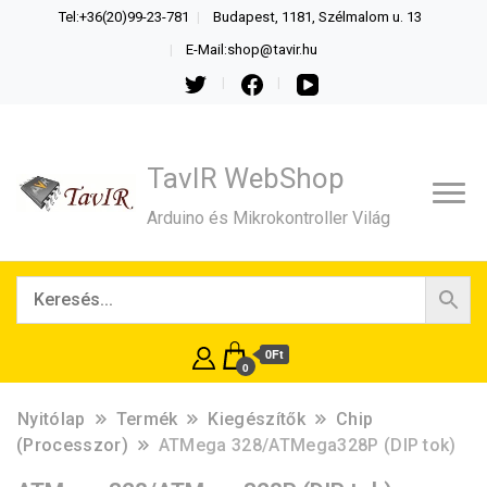
Tel:+36(20)99-23-781
Budapest, 1181, Szélmalom u. 13
E-Mail:shop@tavir.hu
TavIR WebShop
Arduino és Mikrokontroller Világ
0Ft
0
Nyitólap
Termék
Kiegészítők
Chip
(Processzor)
ATMega 328/ATMega328P (DIP tok)