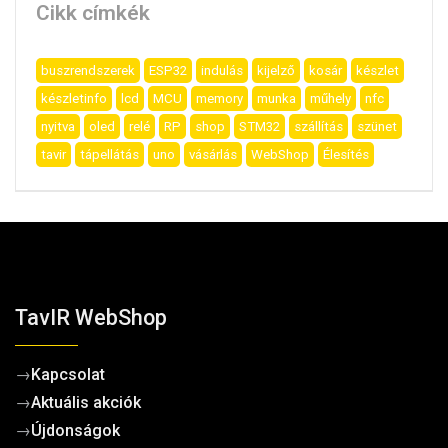
Cikk címkék
buszrendszerek
ESP32
indulás
kijelző
kosár
készlet
készletinfo
lcd
MCU
memory
munka
műhely
nfc
nyitva
oled
relé
RP
shop
STM32
szállítás
szünet
tavir
tápellátás
uno
vásárlás
WebShop
Élesítés
TavIR WebShop
→
Kapcsolat
→
Aktuális akciók
→
Újdonságok