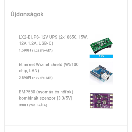
Újdonságok
LX2-BUPS-12V UPS (2x18650, 15W,
12V, 1.2A, USB-C)
Ft
1.590
(
Ft
+ÁFA)
1.252
Ethernet Wiznet shield (W5100
chip, LAN)
Ft
2.890
(
Ft
+ÁFA)
2.276
BMP580 (nyomás és hőfok)
kombinált szenzor [3.3/5V]
Ft
990
(
Ft
+ÁFA)
780