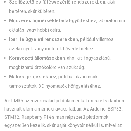
Szellőztető és fűtésvezérlő rendszerekben
, akár
beltéren, akár kültéren.
Műszeres hőmérsékletadat‑gyűjtéshez
, laboratóriumi,
oktatási vagy hobbi célra.
Ipari felügyeleti rendszerekben
, például villamos
szekrények vagy motorok hővédelméhez.
Környezeti állomásokban
, ahol kis fogyasztású,
megbízható érzékelőre van szükség.
Makers projektekhez
, például akváriumok,
termosztátok, 3D nyomtatók hőfigyeléséhez.
Az LM35 szenzorcsalád jól dokumentált és széles körben
használt elem a mérnöki gyakorlatban. Az Arduino, ESP32,
STM32, Raspberry Pi és más népszerű platformok
egyszerűen kezelik, akár saját könyvtár nélkül is, mivel az