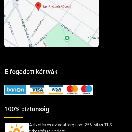
Elfogadott kártyák
100% biztonság
A fizetés és az adatforgalom
256-bites TLS
titkosítással védett.