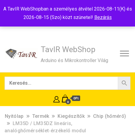
Tel:+36(20)99-23-781
Budapest, 1181, Szélmalom u. 13
A TavIR WebShopban a személyes átvétel 2026-08-11(K) és
E-Mail:shop@tavir.hu
2026-08-15 (Szo) közt szünetel!
Bezárás
TavIR WebShop
Arduino és Mikrokontroller Világ
0Ft
0
Nyitólap
Termék
Kiegészítők
Chip (hőmérő)
LM35D / LM35DZ lineáris,
analóghőmérséklet‑érzékelő modul