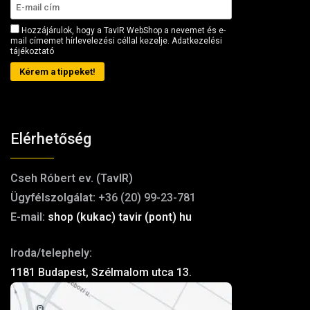
Hozzájárulok, hogy a TavIR WebShop a nevemet és e-
mail címemet hírlevelezési céllal kezelje.
Adatkezelési
tájékoztató
Kérem a tippeket!
Elérhetőség
Cseh Róbert ev. (TavIR)
Ügyfélszolgálat:
+36 (20) 99-23-781
E-mail:
shop (kukac) tavir (pont) hu
Iroda/telephely:
1181 Budapest, Szélmalom utca 13.