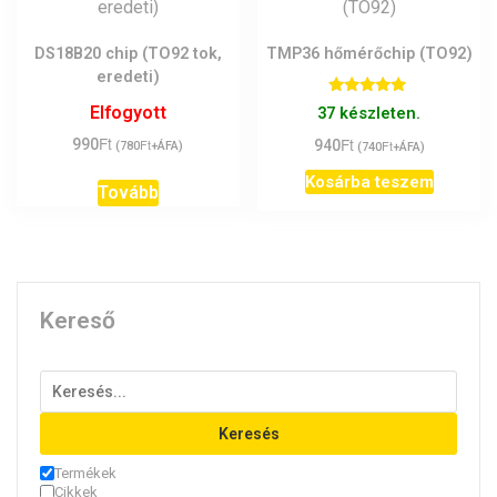
DS18B20 chip (TO92 tok,
TMP36 hőmérőchip (TO92)
eredeti)
Értékelés:
Elfogyott
37 készleten.
5.00
/ 5
Ft
Ft
990
Ft
940
Ft
(
780
+ÁFA)
(
740
+ÁFA)
Kosárba teszem
Tovább
Kereső
Keresés
Termékek
Cikkek