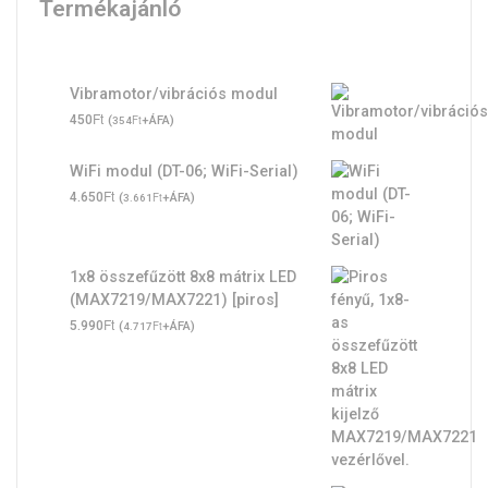
Termékajánló
Vibramotor/vibrációs modul
Ft
450
(
Ft
+ÁFA)
354
WiFi modul (DT-06; WiFi-Serial)
Ft
4.650
(
Ft
+ÁFA)
3.661
1x8 összefűzött 8x8 mátrix LED
(MAX7219/MAX7221) [piros]
Ft
5.990
(
Ft
+ÁFA)
4.717