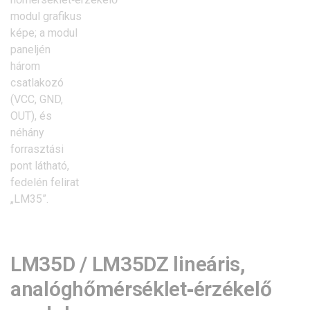
LM35D / LM35DZ lineáris,
analóghőmérséklet‑érzékelő