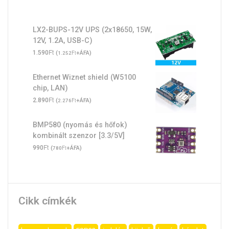
LX2-BUPS-12V UPS (2x18650, 15W,
12V, 1.2A, USB-C)
Ft
1.590
(
Ft
+ÁFA)
1.252
Ethernet Wiznet shield (W5100
chip, LAN)
Ft
2.890
(
Ft
+ÁFA)
2.276
BMP580 (nyomás és hőfok)
kombinált szenzor [3.3/5V]
Ft
990
(
Ft
+ÁFA)
780
Cikk címkék