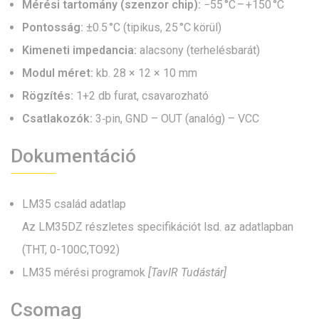
Mérési tartomány (szenzor chip):
−55 °C – +150 °C
Pontosság:
±0.5 °C (tipikus, 25 °C körül)
Kimeneti impedancia:
alacsony (terhelésbarát)
Modul méret:
kb. 28 × 12 × 10 mm
Rögzítés:
1+2 db furat, csavarozható
Csatlakozók:
3‑pin, GND – OUT (analóg) – VCC
Dokumentáció
LM35 család adatlap
Az LM35DZ részletes specifikációt lsd. az adatlapban
(THT, 0-100C,TO92)
LM35 mérési programok
[TavIR Tudástár]
Csomag