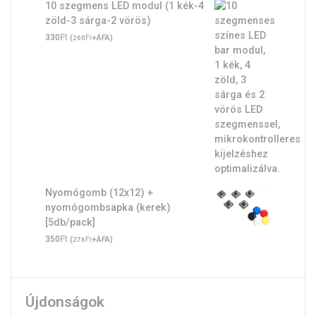
10 szegmens LED modul (1 kék-4
zöld-3 sárga-2 vörös)
Ft
330
(
Ft
+ÁFA)
260
Nyomógomb (12x12) +
nyomógombsapka (kerek)
[5db/pack]
Ft
350
(
Ft
+ÁFA)
276
Újdonságok