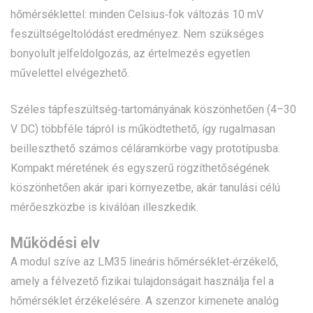
hőmérséklettel: minden Celsius‑fok változás 10 mV
feszültségeltolódást eredményez. Nem szükséges
bonyolult jelfeldolgozás, az értelmezés egyetlen
művelettel elvégezhető.
Széles tápfeszültség‑tartományának köszönhetően (4–30
V DC) többféle tápról is működtethető, így rugalmasan
beilleszthető számos céláramkörbe vagy prototípusba.
Kompakt méretének és egyszerű rögzíthetőségének
köszönhetően akár ipari környezetbe, akár tanulási célú
mérőeszközbe is kiválóan illeszkedik.
Működési elv
A modul szíve az LM35 lineáris hőmérséklet‑érzékelő,
amely a félvezető fizikai tulajdonságait használja fel a
hőmérséklet érzékelésére. A szenzor kimenete analóg