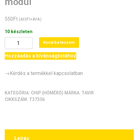
modul
Ft
550
Ft
(
433
+ÁFA)
10 készleten
LM35D
Kosárba teszem
/
LM35DZ
Hozzáadás a kívánságlistához
lineáris,
analóghőmérséklet‑érzékelő
→Kérdés a termékkel kapcsolatban
modul
mennyiség
KATEGÓRIA:
CHIP (HŐMÉRŐ)
MÁRKA:
TAVIR
CIKKSZÁM:
T37356
Leírás