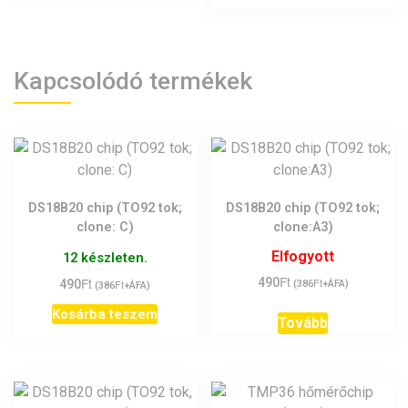
Kapcsolódó termékek
DS18B20 chip (TO92 tok;
DS18B20 chip (TO92 tok;
clone: C)
clone:A3)
Elfogyott
12 készleten.
Ft
Ft
490
Ft
490
Ft
(
386
+ÁFA)
(
386
+ÁFA)
Kosárba teszem
Tovább