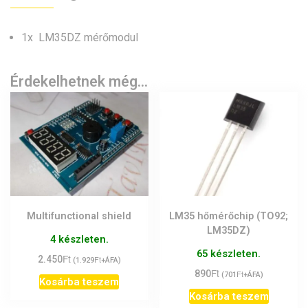
1x LM35DZ mérőmodul
Érdekelhetnek még…
Multifunctional shield
LM35 hőmérőchip (TO92;
LM35DZ)
4 készleten.
65 készleten.
Ft
2.450
Ft
(
1.929
+ÁFA)
Ft
890
Ft
(
701
+ÁFA)
Kosárba teszem
Kosárba teszem