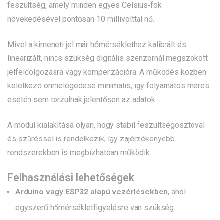
feszültség, amely minden egyes Celsius‑fok
növekedésével pontosan 10 millivolttal nő.
Mivel a kimeneti jel már hőmérséklethez kalibrált és
linearizált, nincs szükség digitális szenzornál megszokott
jelfeldolgozásra vagy kompenzációra. A működés közben
keletkező önmelegedése minimális, így folyamatos mérés
esetén sem torzulnak jelentősen az adatok.
A modul kialakítása olyan, hogy stabil feszültségosztóval
és szűréssel is rendelkezik, így zajérzékenyebb
rendszerekben is megbízhatóan működik.
Felhasználási lehetőségek
Arduino vagy ESP32 alapú vezérlésekben
, ahol
egyszerű hőmérsékletfigyelésre van szükség.