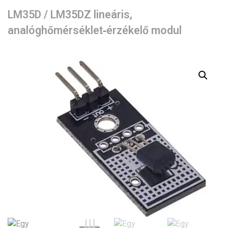
LM35D / LM35DZ lineáris,
analóghőmérséklet‑érzékelő modul