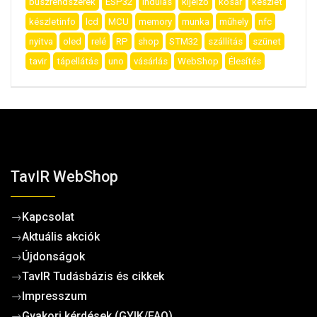
buszrendszerek
ESP32
indulás
kijelző
kosár
készlet
készletinfo
lcd
MCU
memory
munka
műhely
nfc
nyitva
oled
relé
RP
shop
STM32
szállítás
szünet
tavir
tápellátás
uno
vásárlás
WebShop
Élesítés
TavIR WebShop
→
Kapcsolat
→
Aktuális akciók
→
Újdonságok
→
TavIR Tudásbázis és cikkek
→
Impresszum
→
Gyakori kérdések (GYIK/FAQ)