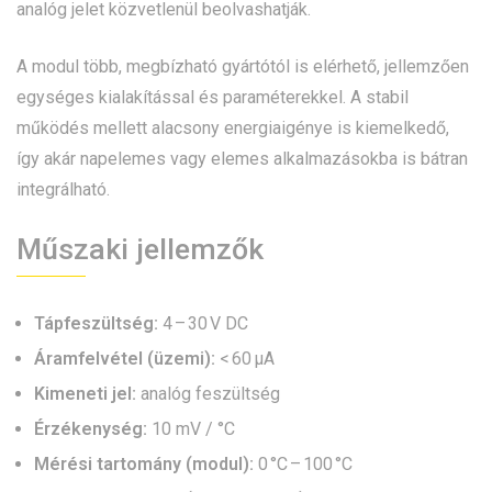
analóg jelet közvetlenül beolvashatják.
A modul több, megbízható gyártótól is elérhető, jellemzően
egységes kialakítással és paraméterekkel. A stabil
működés mellett alacsony energiaigénye is kiemelkedő,
így akár napelemes vagy elemes alkalmazásokba is bátran
integrálható.
Műszaki jellemzők
Tápfeszültség:
4 – 30 V DC
Áramfelvétel (üzemi):
< 60 µA
Kimeneti jel:
analóg feszültség
Érzékenység:
10 mV / °C
Mérési tartomány (modul):
0 °C – 100 °C