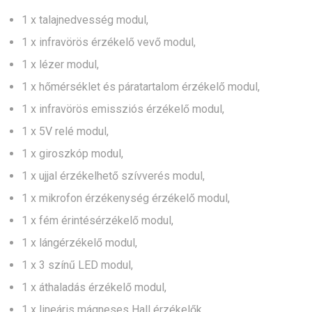
1 x talajnedvesség modul,
1 x infravörös érzékelő vevő modul,
1 x lézer modul,
1 x hőmérséklet és páratartalom érzékelő modul,
1 x infravörös emissziós érzékelő modul,
1 x 5V relé modul,
1 x giroszkóp modul,
1 x ujjal érzékelhető szívverés modul,
1 x mikrofon érzékenység érzékelő modul,
1 x fém érintésérzékelő modul,
1 x lángérzékelő modul,
1 x 3 színű LED modul,
1 x áthaladás érzékelő modul,
1 x lineáris mágneses Hall érzékelők,