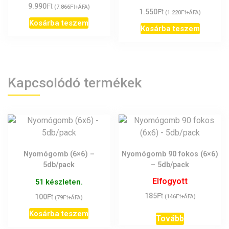
Ft
9.990
Ft
(
7.866
+ÁFA)
Ft
1.550
Ft
(
1.220
+ÁFA)
Kosárba teszem
Kosárba teszem
Kapcsolódó termékek
Nyomógomb (6×6) –
Nyomógomb 90 fokos (6×6)
5db/pack
– 5db/pack
Elfogyott
51 készleten.
Ft
Ft
185
Ft
100
Ft
(
146
+ÁFA)
(
79
+ÁFA)
Kosárba teszem
Tovább