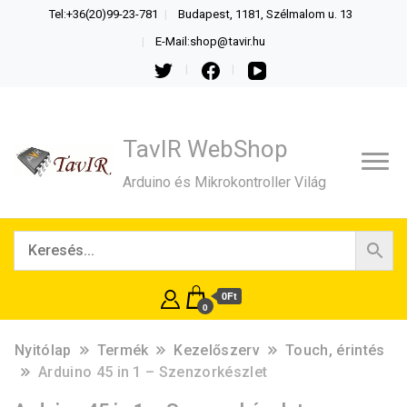
Tel:+36(20)99-23-781
Budapest, 1181, Szélmalom u. 13
E-Mail:shop@tavir.hu
TavIR WebShop
Arduino és Mikrokontroller Világ
0Ft
0
Nyitólap
Termék
Kezelőszerv
Touch, érintés
Arduino 45 in 1 – Szenzorkészlet