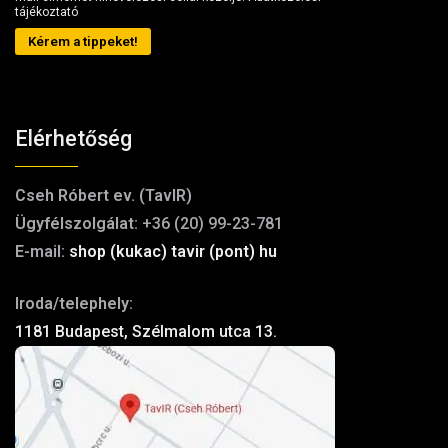
tájékoztató
Kérem a tippeket!
Elérhetőség
Cseh Róbert ev. (TavIR)
Ügyfélszolgálat:
+36 (20) 99-23-781
E-mail:
shop (kukac) tavir (pont) hu
Iroda/telephely:
1181 Budapest, Szélmalom utca 13.