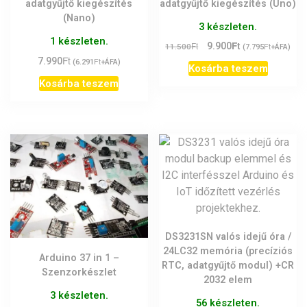
adatgyűjtő kiegészítés
adatgyűjtő kiegészítés (Uno)
(Nano)
3 készleten.
1 készleten.
Ft
Original
Current
Ft
9.900
Ft
11.500
(
7.795
+ÁFA)
Ft
price
price
7.990
Ft
(
6.291
+ÁFA)
Kosárba teszem
was:
is:
Kosárba teszem
11.500Ft.
9.900Ft.
DS3231SN valós idejű óra /
24LC32 memória (precíziós
Arduino 37 in 1 –
RTC, adatgyűjtő modul) +CR
Szenzorkészlet
2032 elem
3 készleten.
56 készleten.