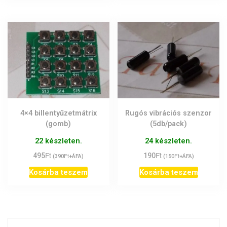
4×4 billentyűzetmátrix
Rugós vibrációs szenzor
(gomb)
(5db/pack)
22 készleten.
24 készleten.
Ft
Ft
495
Ft
190
Ft
(
390
+ÁFA)
(
150
+ÁFA)
Kosárba teszem
Kosárba teszem