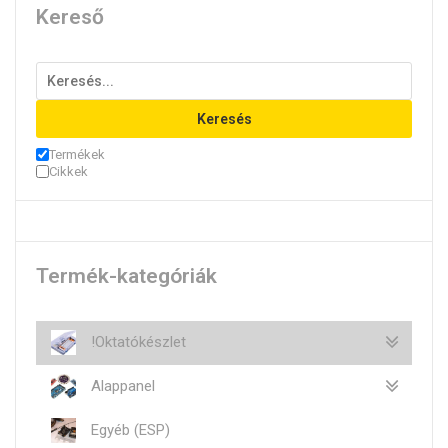
Kereső
Keresés
Termékek
Cikkek
Termék-kategóriák
!Oktatókészlet
Alappanel
Egyéb (ESP)