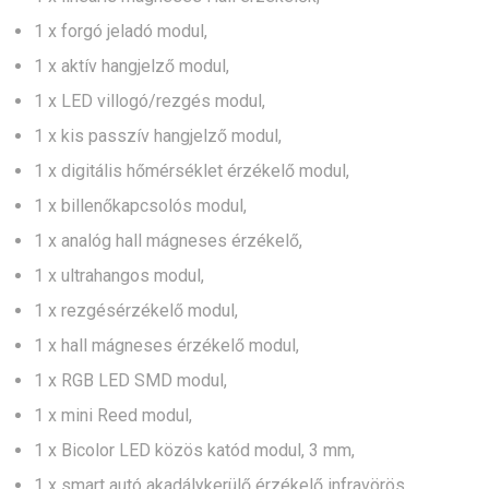
1 x forgó jeladó modul,
1 x aktív hangjelző modul,
1 x LED villogó/rezgés modul,
1 x kis passzív hangjelző modul,
1 x digitális hőmérséklet érzékelő modul,
1 x billenőkapcsolós modul,
1 x analóg hall mágneses érzékelő,
1 x ultrahangos modul,
1 x rezgésérzékelő modul,
1 x hall mágneses érzékelő modul,
1 x RGB LED SMD modul,
1 x mini Reed modul,
1 x Bicolor LED közös katód modul, 3 mm,
1 x smart autó akadálykerülő érzékelő infravörös