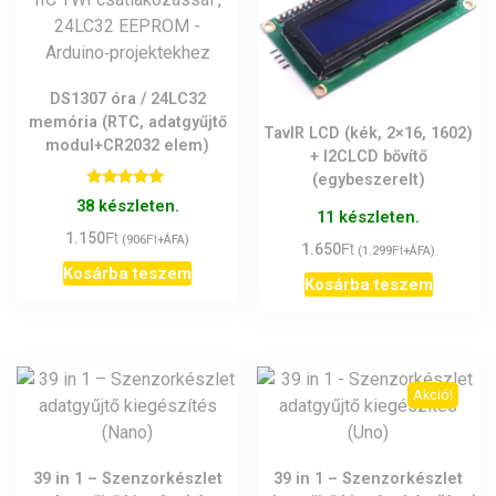
DS1307 óra / 24LC32
memória (RTC, adatgyűjtő
TavIR LCD (kék, 2×16, 1602)
modul+CR2032 elem)
+ I2CLCD bővítő
(egybeszerelt)
Értékelés:
38 készleten.
5.00
11 készleten.
/ 5
Ft
1.150
Ft
(
906
+ÁFA)
Ft
1.650
Ft
(
1.299
+ÁFA)
Kosárba teszem
Kosárba teszem
Akció!
39 in 1 – Szenzorkészlet
39 in 1 – Szenzorkészlet