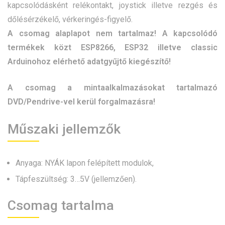
kapcsolódásként relékontakt, joystick illetve rezgés és
dőlésérzékelő, vérkeringés-figyelő.
A csomag alaplapot nem tartalmaz! A kapcsolódó
termékek közt ESP8266, ESP32 illetve classic
Arduinohoz elérhető adatgyűjtő kiegészítő!
A csomag a mintaalkalmazásokat tartalmazó
DVD/Pendrive-vel kerül forgalmazásra!
Műszaki jellemzők
Anyaga: NYÁK lapon felépített modulok,
Tápfeszültség: 3…5V (jellemzően).
Csomag tartalma