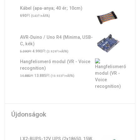
Kábel (apa-anya; 40 ér; 10cm)
Ft
690
(
Ft
+ÁFA)
543
AVR-Duino / Uno R4 (Minima, USB-
C, kék)
Original
Ft
Current
Ft
4.990
(
Ft
+ÁFA)
5.390
3.929
price
price
Hangfelismerő modul (VR - Voice
was:
is:
recognition)
5.390Ft.
4.990Ft.
Original
Ft
Current
Ft
13.885
(
Ft
+ÁFA)
14.885
10.933
price
price
was:
is:
14.885Ft.
13.885Ft.
Újdonságok
LX2-BUPS-12V UPS (2x18650, 15W,