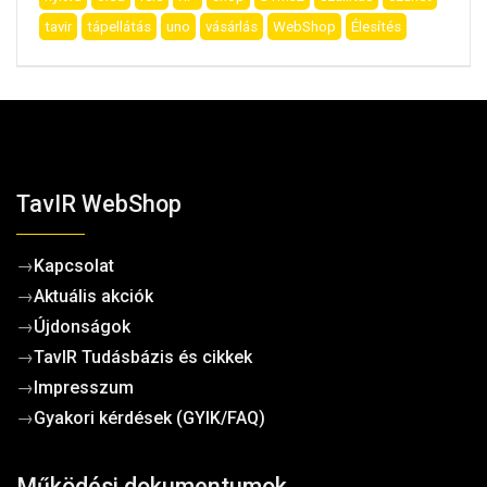
tavir
tápellátás
uno
vásárlás
WebShop
Élesítés
TavIR WebShop
→
Kapcsolat
→
Aktuális akciók
→
Újdonságok
→
TavIR Tudásbázis és cikkek
→
Impresszum
→
Gyakori kérdések (GYIK/FAQ)
Működési dokumentumok