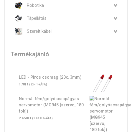
Robotika
Tápellátás
Szerelt kábel
Termékajánló
LED - Piros csomag (20x, 3mm)
Ft
170
(
Ft
+ÁFA)
134
Normál fém/golyóscsapágyas
servomotor (MG945 [szervo, 180
fok])
Ft
2.450
(
Ft
+ÁFA)
1.929