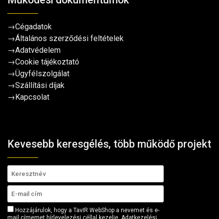
→
Cégadatok
→
Általános szerződési feltételek
→
Adatvédelem
→
Cookie tájékoztató
→
Ügyfélszolgálat
→
Szállítási díjak
→
Kapcsolat
Kevesebb keresgélés, több működő projekt
Hozzájárulok, hogy a TavIR WebShop a nevemet és e-
mail címemet hírlevelezési céllal kezelje.
Adatkezelési