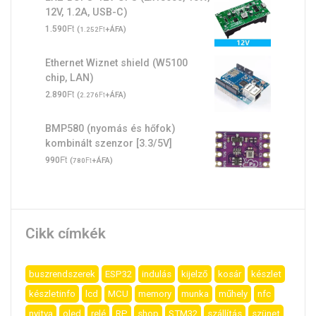
12V, 1.2A, USB-C)
Ft
1.590
(
Ft
+ÁFA)
1.252
Ethernet Wiznet shield (W5100
chip, LAN)
Ft
2.890
(
Ft
+ÁFA)
2.276
BMP580 (nyomás és hőfok)
kombinált szenzor [3.3/5V]
Ft
990
(
Ft
+ÁFA)
780
Cikk címkék
buszrendszerek
ESP32
indulás
kijelző
kosár
készlet
készletinfo
lcd
MCU
memory
munka
műhely
nfc
nyitva
oled
relé
RP
shop
STM32
szállítás
szünet