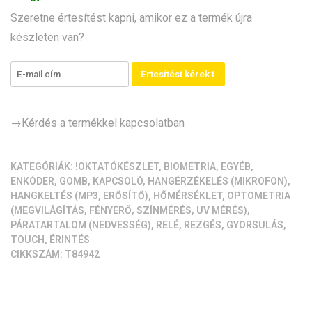
Szenzorkészlet
Szeretne értesítést kapni, amikor ez a termék újra
mennyiség
készleten van?
Értesítést kérek1
→Kérdés a termékkel kapcsolatban
KATEGÓRIÁK:
!OKTATÓKÉSZLET
,
BIOMETRIA
,
EGYÉB
,
ENKÓDER
,
GOMB, KAPCSOLÓ
,
HANGÉRZÉKELÉS (MIKROFON)
,
HANGKELTÉS (MP3, ERŐSÍTŐ)
,
HŐMÉRSÉKLET
,
OPTOMETRIA
(MEGVILÁGÍTÁS, FÉNYERŐ, SZÍNMÉRÉS, UV MÉRÉS)
,
PÁRATARTALOM (NEDVESSÉG)
,
RELÉ
,
REZGÉS, GYORSULÁS
,
TOUCH, ÉRINTÉS
CIKKSZÁM:
T84942