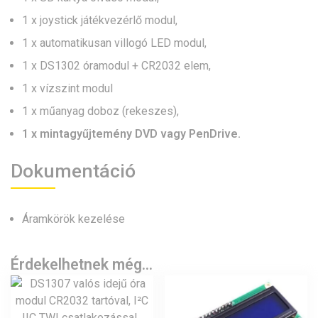
1 x joystick játékvezérlő modul,
1 x automatikusan villogó LED modul,
1 x DS1302 óramodul + CR2032 elem,
1 x vízszint modul
1 x műanyag doboz (rekeszes),
1 x mintagyűjtemény DVD vagy PenDrive.
Dokumentáció
Áramkörök kezelése
Érdekelhetnek még…