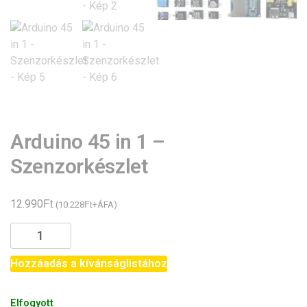
Arduino 45 in 1 –
Szenzorkészlet
Ft
12.990
Ft
(
10.228
+ÁFA)
Arduino
45
in
Hozzáadás a kívánságlistához
1
-
Elfogyott