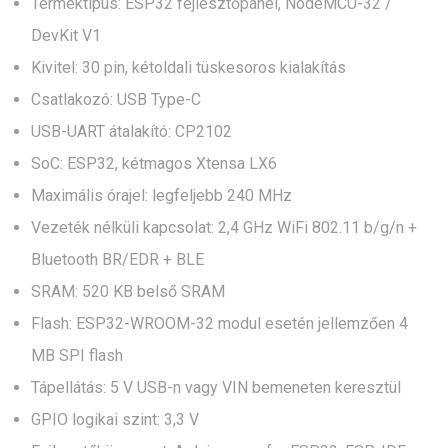
Terméktípus: ESP32 fejlesztőpanel, NodeMCU-32 /
DevKit V1
Kivitel: 30 pin, kétoldali tüskesoros kialakítás
Csatlakozó: USB Type-C
USB-UART átalakító: CP2102
SoC: ESP32, kétmagos Xtensa LX6
Maximális órajel: legfeljebb 240 MHz
Vezeték nélküli kapcsolat: 2,4 GHz WiFi 802.11 b/g/n +
Bluetooth BR/EDR + BLE
SRAM: 520 KB belső SRAM
Flash: ESP32-WROOM-32 modul esetén jellemzően 4
MB SPI flash
Tápellátás: 5 V USB-n vagy VIN bemeneten keresztül
GPIO logikai szint: 3,3 V