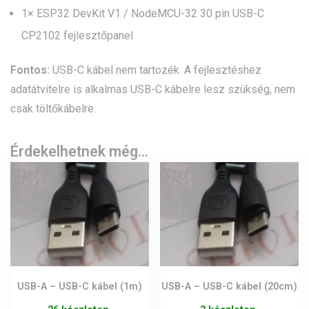
1× ESP32 DevKit V1 / NodeMCU-32 30 pin USB-C
CP2102 fejlesztőpanel
Fontos:
USB-C kábel nem tartozék. A fejlesztéshez
adatátvitelre is alkalmas USB-C kábelre lesz szükség, nem
csak töltőkábelre.
Érdekelhetnek még…
USB-A – USB-C kábel (1m)
USB-A – USB-C kábel (20cm)