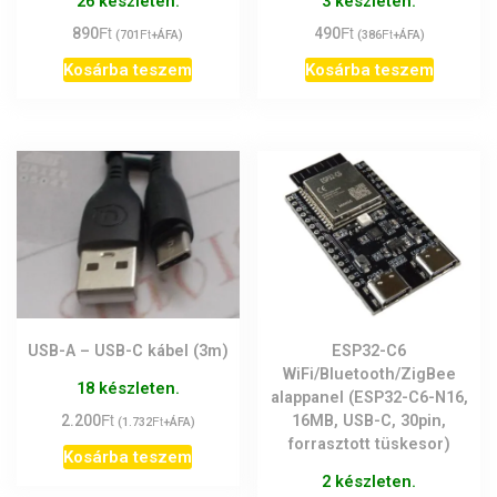
26 készleten.
3 készleten.
Ft
Ft
890
Ft
490
Ft
(
701
+ÁFA)
(
386
+ÁFA)
Kosárba teszem
Kosárba teszem
USB-A – USB-C kábel (3m)
ESP32-C6
WiFi/Bluetooth/ZigBee
18 készleten.
alappanel (ESP32-C6-N16,
Ft
2.200
Ft
16MB, USB-C, 30pin,
(
1.732
+ÁFA)
forrasztott tüskesor)
Kosárba teszem
2 készleten.