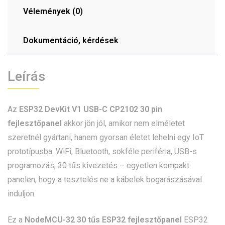
Vélemények (0)
Dokumentáció, kérdések
Leírás
Az
ESP32 DevKit V1 USB-C CP2102 30 pin
fejlesztőpanel
akkor jön jól, amikor nem elméletet
szeretnél gyártani, hanem gyorsan életet lehelni egy IoT
prototípusba. WiFi, Bluetooth, sokféle periféria, USB-s
programozás, 30 tűs kivezetés – egyetlen kompakt
panelen, hogy a tesztelés ne a kábelek bogarászásával
induljon.
Ez a
NodeMCU-32 30 tűs ESP32 fejlesztőpanel
ESP32