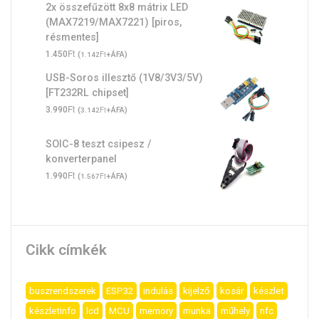
2x összefűzött 8x8 mátrix LED
(MAX7219/MAX7221) [piros,
résmentes]
Ft
1.450
(
Ft
+ÁFA)
1.142
USB-Soros illesztő (1V8/3V3/5V)
[FT232RL chipset]
Ft
3.990
(
Ft
+ÁFA)
3.142
SOIC-8 teszt csipesz /
konverterpanel
Ft
1.990
(
Ft
+ÁFA)
1.567
Cikk címkék
buszrendszerek
ESP32
indulás
kijelző
kosár
készlet
készletinfo
lcd
MCU
memory
munka
műhely
nfc