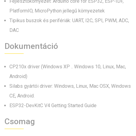
Fejlesztőkörnyezet: Arduino core for ESP32, ESP-IDF,
PlatformIO, MicroPython jellegű környezetek
Tipikus buszok és perifériák: UART, I2C, SPI, PWM, ADC,
DAC
Dokumentáció
CP210x driver (Windows XP .. Windows 10, Linux, Mac,
Android)
Silabs gyártói driver: Windows, Linux, Mac OSX, Windows
CE, Android.
ESP32-DevKitC V4 Getting Started Guide
Csomag