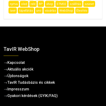
nyitva
oled
relé
RP
shop
STM32
szállítás
szünet
tavir
tápellátás
uno
vásárlás
WebShop
Élesítés
TavIR WebShop
→
Kapcsolat
→
Aktuális akciók
→
Újdonságok
→
TavIR Tudásbázis és cikkek
→
Impresszum
→
Gyakori kérdések (GYIK/FAQ)