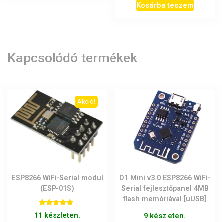
Kosárba teszem
was:
is:
2.990Ft.
2.450Ft.
Kapcsolódó termékek
Akció!
ESP8266 WiFi-Serial modul
D1 Mini v3.0 ESP8266 WiFi-
(ESP-01S)
Serial fejlesztőpanel 4MB
flash memóriával [uUSB]
Értékelés:
11 készleten.
9 készleten.
5.00