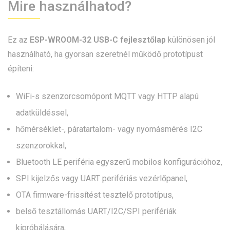
Mire használhatod?
Ez az
ESP-WROOM-32 USB-C fejlesztőlap
különösen jól
használható, ha gyorsan szeretnél működő prototípust
építeni:
WiFi-s szenzorcsomópont MQTT vagy HTTP alapú
adatküldéssel,
hőmérséklet-, páratartalom- vagy nyomásmérés I2C
szenzorokkal,
Bluetooth LE periféria egyszerű mobilos konfigurációhoz,
SPI kijelzős vagy UART perifériás vezérlőpanel,
OTA firmware-frissítést tesztelő prototípus,
belső tesztállomás UART/I2C/SPI perifériák
kipróbálására,