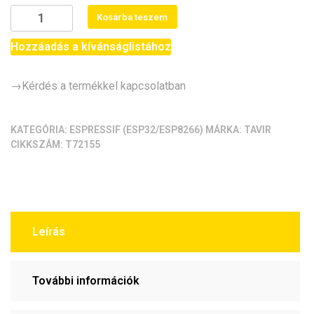
NodeMCU
Kosárba teszem
ESP32
/
Hozzáadás a kívánságlistához
NodeMCU32
(ESP32-
→Kérdés a termékkel kapcsolatban
WROOM-
32D;
CP2102;
KATEGÓRIA:
ESPRESSIF (ESP32/ESP8266)
MÁRKA:
TAVIR
CIKKSZÁM:
T72155
30pin;
USB-
C)
mennyiség
Leírás
További információk