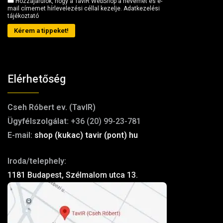
Hozzájárulok, hogy a TavIR WebShop a nevemet és e-
mail címemet hírlevelezési céllal kezelje.
Adatkezelési
tájékoztató
Kérem a tippeket!
Elérhetőség
Cseh Róbert ev. (TavIR)
Ügyfélszolgálat:
+36 (20) 99-23-781
E-mail:
shop (kukac) tavir (pont) hu
Iroda/telephely:
1181 Budapest, Szélmalom utca 13.