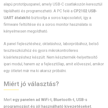
alapú prototípuspanel, amely USB-C csatlakozón keresztül
táplálható és programozható. A PC felé a
CP2102 USB-
UART átalakító
biztosítja a soros kapcsolatot, így a
firmware feltöltése és a soros monitor használata is
kényelmesen megoldható.
A panel fejlesztéshez, oktatáshoz, laborpróbához, belső
teszteszközhöz és gyors mikrokontrolleres
kísérletezéshez készült. Nem késztermék-helyettesítő
ipari modul, hanem az a fejlesztőlap, amit előveszel, amikor
egy ötletet már ma ki akarsz próbálni.
Miért jó választás?
Mert
egy panelen ad WiFi-t, Bluetooth-t, USB-s
programozást és jól használható kivezetéseket
.