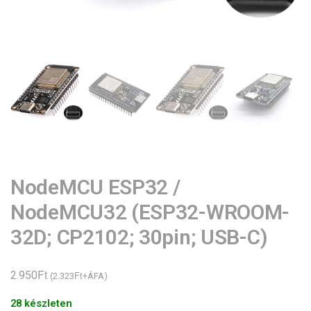
NodeMCU ESP32 /
NodeMCU32 (ESP32-WROOM-
32D; CP2102; 30pin; USB-C)
Ft
2.950
Ft
(
2.323
+ÁFA)
28 készleten