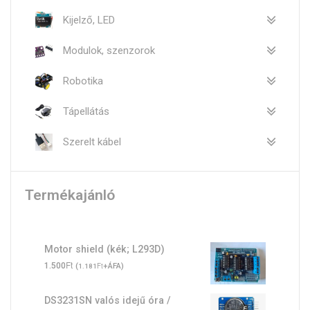
Kijelző, LED
Modulok, szenzorok
Robotika
Tápellátás
Szerelt kábel
Termékajánló
Motor shield (kék; L293D)
Ft
1.500
(
Ft
+ÁFA)
1.181
DS3231SN valós idejű óra /