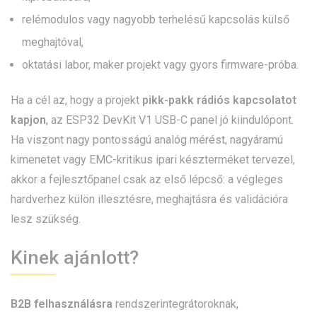
relémodulos vagy nagyobb terhelésű kapcsolás külső
meghajtóval,
oktatási labor, maker projekt vagy gyors firmware-próba.
Ha a cél az, hogy a projekt
pikk-pakk rádiós kapcsolatot
kapjon
, az ESP32 DevKit V1 USB-C panel jó kiindulópont.
Ha viszont nagy pontosságú analóg mérést, nagyáramú
kimenetet vagy EMC-kritikus ipari készterméket tervezel,
akkor a fejlesztőpanel csak az első lépcső: a végleges
hardverhez külön illesztésre, meghajtásra és validációra
lesz szükség.
Kinek ajánlott?
B2B felhasználásra
rendszerintegrátoroknak,