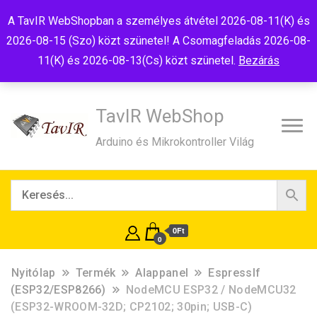
Tel:+36(20)99-23-781
Budapest, 1181, Szélmalom u. 13
A TavIR WebShopban a személyes átvétel 2026-08-11(K) és
E-Mail:shop@tavir.hu
2026-08-15 (Szo) közt szünetel! A Csomagfeladás 2026-08-
11(K) és 2026-08-13(Cs) közt szünetel.
Bezárás
TavIR WebShop
Arduino és Mikrokontroller Világ
0Ft
0
Nyitólap
Termék
Alappanel
EspressIf
(ESP32/ESP8266)
NodeMCU ESP32 / NodeMCU32
(ESP32-WROOM-32D; CP2102; 30pin; USB-C)