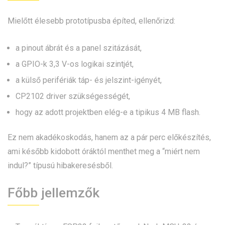
Mielőtt élesebb prototípusba építed, ellenőrizd:
a pinout ábrát és a panel szitázását,
a GPIO-k 3,3 V-os logikai szintjét,
a külső perifériák táp- és jelszint-igényét,
CP2102 driver szükségességét,
hogy az adott projektben elég-e a tipikus 4 MB flash.
Ez nem akadékoskodás, hanem az a pár perc előkészítés,
ami később kidobott óráktól menthet meg a “miért nem
indul?” típusú hibakeresésből.
Főbb jellemzők