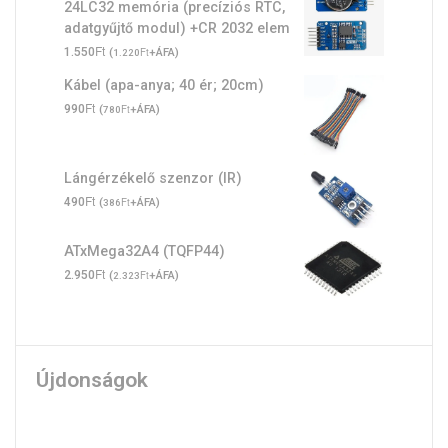
24LC32 memória (precíziós RTC,
adatgyűjtő modul) +CR 2032 elem
Ft
1.550
(
Ft
+ÁFA)
1.220
Kábel (apa-anya; 40 ér; 20cm)
Ft
990
(
Ft
+ÁFA)
780
Lángérzékelő szenzor (IR)
Ft
490
(
Ft
+ÁFA)
386
ATxMega32A4 (TQFP44)
Ft
2.950
(
Ft
+ÁFA)
2.323
Újdonságok