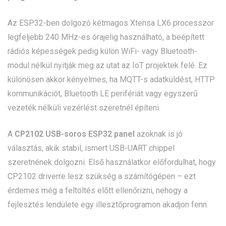
Az ESP32-ben dolgozó kétmagos Xtensa LX6 processzor
legfeljebb 240 MHz-es órajelig használható, a beépített
rádiós képességek pedig külön WiFi- vagy Bluetooth-
modul nélkül nyitják meg az utat az IoT projektek felé. Ez
különösen akkor kényelmes, ha MQTT-s adatküldést, HTTP
kommunikációt, Bluetooth LE perifériát vagy egyszerű
vezeték nélküli vezérlést szeretnél építeni.
A
CP2102 USB-soros ESP32 panel
azoknak is jó
választás, akik stabil, ismert USB-UART chippel
szeretnének dolgozni. Első használatkor előfordulhat, hogy
CP2102 driverre lesz szükség a számítógépen – ezt
érdemes még a feltöltés előtt ellenőrizni, nehogy a
fejlesztés lendülete egy illesztőprogramon akadjon fenn.