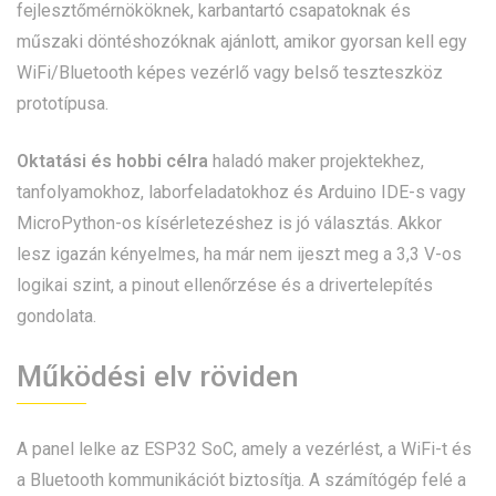
fejlesztőmérnököknek, karbantartó csapatoknak és
műszaki döntéshozóknak ajánlott, amikor gyorsan kell egy
WiFi/Bluetooth képes vezérlő vagy belső teszteszköz
prototípusa.
Oktatási és hobbi célra
haladó maker projektekhez,
tanfolyamokhoz, laborfeladatokhoz és Arduino IDE-s vagy
MicroPython-os kísérletezéshez is jó választás. Akkor
lesz igazán kényelmes, ha már nem ijeszt meg a 3,3 V-os
logikai szint, a pinout ellenőrzése és a drivertelepítés
gondolata.
Működési elv röviden
A panel lelke az ESP32 SoC, amely a vezérlést, a WiFi-t és
a Bluetooth kommunikációt biztosítja. A számítógép felé a