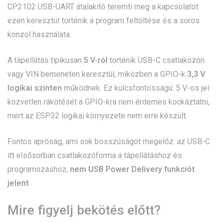
CP2102 USB-UART átalakító teremti meg a kapcsolatot:
ezen keresztül történik a program feltöltése és a soros
konzol használata.
A tápellátás tipikusan
5 V-ról
történik USB-C csatlakozón
vagy VIN bemeneten keresztül, miközben a GPIO-k
3,3 V
logikai szinten
működnek. Ez kulcsfontosságú: 5 V-os jel
közvetlen rákötését a GPIO-kra nem érdemes kockáztatni,
mert az ESP32 logikai környezete nem erre készült.
Fontos apróság, ami sok bosszúságot megelőz: az USB-C
itt elsősorban csatlakozóforma a tápellátáshoz és
programozáshoz,
nem USB Power Delivery funkciót
jelent
.
Mire figyelj bekötés előtt?