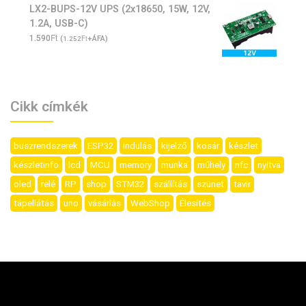
LX2-BUPS-12V UPS (2x18650, 15W, 12V,
1.2A, USB-C)
Ft
1.590
(
Ft
+ÁFA)
1.252
Cikk címkék
buszrendszerek
ESP32
indulás
kijelző
kosár
készlet
készletinfo
lcd
MCU
memory
munka
műhely
nfc
nyitva
oled
relé
RP
shop
STM32
szállítás
szünet
tavir
tápellátás
uno
vásárlás
WebShop
Élesítés