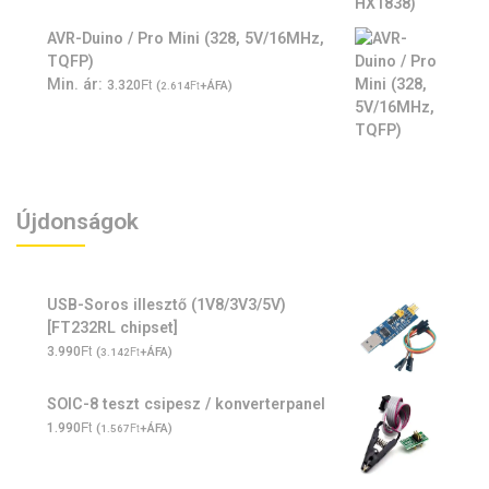
AVR-Duino / Pro Mini (328, 5V/16MHz,
TQFP)
Ft
Min. ár:
3.320
(
Ft
+ÁFA)
2.614
Újdonságok
USB-Soros illesztő (1V8/3V3/5V)
[FT232RL chipset]
Ft
3.990
(
Ft
+ÁFA)
3.142
SOIC-8 teszt csipesz / konverterpanel
Ft
1.990
(
Ft
+ÁFA)
1.567