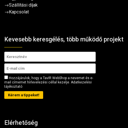
→
Szállítási díjak
→
Kapcsolat
Kevesebb keresgélés, több működő projekt
Hozzájárulok, hogy a TavIR WebShop a nevemet és e-
mail címemet hírlevelezési céllal kezelje.
Adatkezelési
tájékoztató
Kérem a tippeket!
Elérhetőség