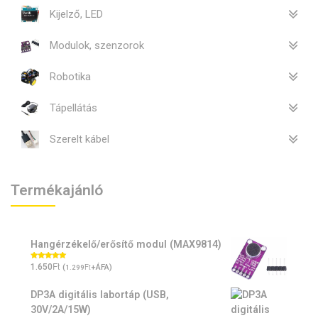
Kijelző, LED
Modulok, szenzorok
Robotika
Tápellátás
Szerelt kábel
Termékajánló
Hangérzékelő/erősítő modul (MAX9814)
Ft
Értékelés:
1.650
(
Ft
+ÁFA)
1.299
5.00
/ 5
DP3A digitális labortáp (USB,
30V/2A/15W)