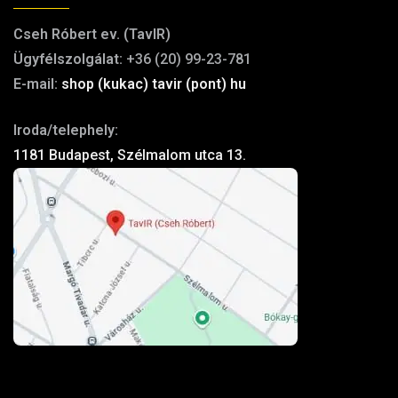
Cseh Róbert ev. (TavIR)
Ügyfélszolgálat:
+36 (20) 99-23-781
E-mail:
shop (kukac) tavir (pont) hu
Iroda/telephely:
1181 Budapest, Szélmalom utca 13.