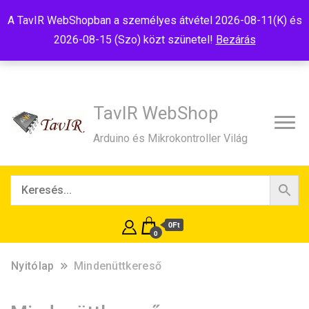
Tel:+36(20)99-23-781
Budapest, 1181, Szélmalom u. 13
A TavIR WebShopban a személyes átvétel 2026-08-11(K) és
E-Mail:shop@tavir.hu
2026-08-15 (Szo) közt szünetel!
Bezárás
TavIR WebShop
Arduino és Mikrokontroller Világ
0Ft
0
Nyitólap
Mindenüttkereső