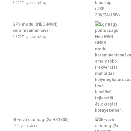
Ft
5.990
(
Ft
+ÁFA)
4.717
GPS modul (NEO-M9N)
kerámiaantennával
Ft
9.670
(
Ft
+ÁFA)
7.614
IR-vevő csomag (2x HX1838)
Ft
95
(
Ft
+ÁFA)
75