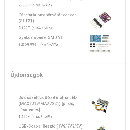
Ft
2.650
(
Ft
+ÁFA)
2.087
Páratartalom/hőmérőszenzor
(SHT31)
Ft
2.100
(
Ft
+ÁFA)
1.654
Gyakorlópanel SMD VI.
Original
Ft
Current
Ft
990
(
Ft
+ÁFA)
1.250
780
price
price
was:
is:
1.250Ft.
990Ft.
Újdonságok
2x összefűzött 8x8 mátrix LED
(MAX7219/MAX7221) [piros,
résmentes]
Ft
1.450
(
Ft
+ÁFA)
1.142
USB-Soros illesztő (1V8/3V3/5V)