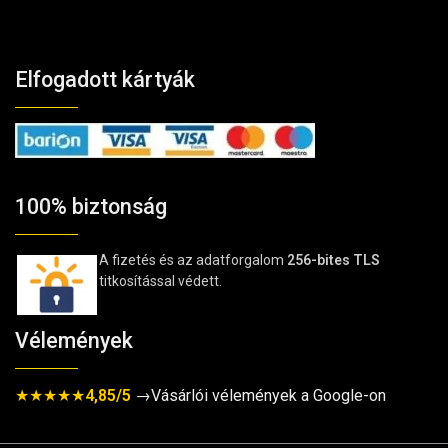
Elfogadott kártyák
100% biztonság
A fizetés és az adatforgalom
256-bites TLS
titkosítással védett.
Vélemények
★★★★★
4,85/5
→Vásárlói vélemények a Google-on