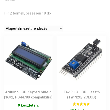
1–12 termék, összesen 19 db
Arduino LCD Keypad Shield
TavIR IIC-LCD illesztő
(16×2, HD44780 kompatibilis)
(TWI/I2C/I2CLCD)
9 készleten.
Értékelés: