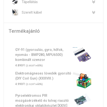
Tápellátás
Szerelt kábel
Termékajánló
GY-91 (gyorsulás, gyro, hőfok,
nyomás - BMP280, MPU6500)
kombinált szenzor
Ft
4.890
(
Ft
+ÁFA)
3.850
Elektromágneses lövedék gyorsító
(DIY Coil Gun) (XXXVIII.)
Ft
4.990
(
Ft
+ÁFA)
3.929
Pyroelektromos PIR
mozgásérzékelő és tolvaj riasztó
elektronikai oktatókészlet [XXIV.]