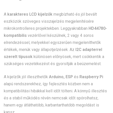
A
karakteres LCD kijelzők
megbízható és jól bevált
eszközök szöveges visszajelzés megjelenítésére
mikrokontrolleres projektekben. Leggyakrabban
HD44780-
kompatibilis
vezérlővel készülnek, 2 vagy 4 soros
elrendezéssel, melyekkel egyszerűen megjeleníthetők
értékek, menük vagy állapotjelzések. Az
I2C adapterrel
szerelt típusok
különösen előnyösek, mert csökkentik a
szükséges vezetékezést és gyorsítják a beüzemelést.
A kijelzők jól illeszthetők
Arduino, ESP
és
Raspberry Pi
alapú rendszerekhez, így fejlesztés közben nem a
kompatibilitási hibákkal kell időt tölteni. A könnyű illesztés
és a stabil működés révén nemcsak időt spórolhatsz,
hanem egy átláthatóbb, karbantarthatóbb megoldást is
kapsz.