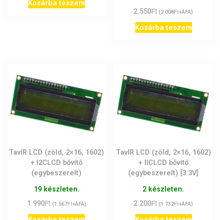
Kosárba teszem
Ft
2.550
Ft
(
2.008
+ÁFA)
Kosárba teszem
TavIR LCD (zöld, 2×16, 1602)
TavIR LCD (zöld, 2×16, 1602)
+ I2CLCD bővítő
+ IICLCD bővítő
(egybeszerelt)
(egybeszerelt) [3.3V]
19 készleten.
2 készleten.
Ft
Ft
1.990
Ft
2.200
Ft
(
1.567
+ÁFA)
(
1.732
+ÁFA)
Kosárba teszem
Kosárba teszem