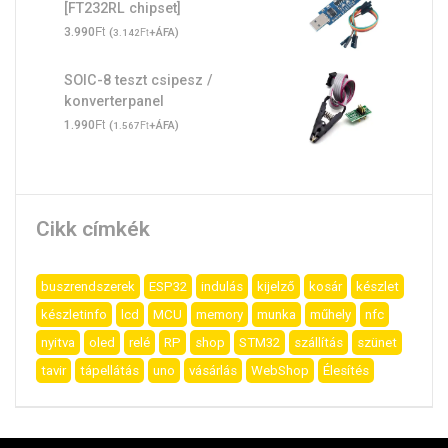
[FT232RL chipset]
Ft
3.990
(
Ft
+ÁFA)
3.142
SOIC-8 teszt csipesz /
konverterpanel
Ft
1.990
(
Ft
+ÁFA)
1.567
Cikk címkék
buszrendszerek
ESP32
indulás
kijelző
kosár
készlet
készletinfo
lcd
MCU
memory
munka
műhely
nfc
nyitva
oled
relé
RP
shop
STM32
szállítás
szünet
tavir
tápellátás
uno
vásárlás
WebShop
Élesítés