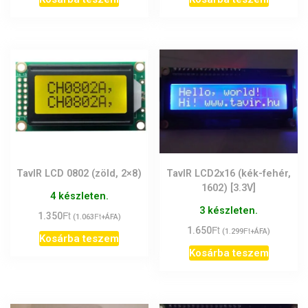
TavIR LCD 0802 (zöld, 2×8)
TavIR LCD2x16 (kék-fehér,
1602) [3.3V]
4 készleten.
3 készleten.
Ft
1.350
Ft
(
1.063
+ÁFA)
Ft
1.650
Ft
(
1.299
+ÁFA)
Kosárba teszem
Kosárba teszem