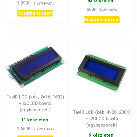
53 készleten.
Ft
5.00
1.990
Ft
(
1.567
+ÁFA)
/ 5
Ft
690
Ft
(
543
+ÁFA)
Kosárba teszem
Kosárba teszem
TavIR LCD (kék, 2×16, 1602)
+ I2CLCD bővítő
(egybeszerelt)
TavIR LCD (kék, 4×20, 2004)
+ I2CLCD bővítő
11 készleten.
(egybeszerelt)
Ft
1.650
Ft
(
1.299
+ÁFA)
9 készleten.