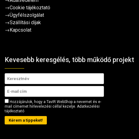
→
Adatvédelem
→
Cookie tájékoztató
→
Ügyfélszolgálat
→
Szállítási díjak
→
Kapcsolat
Kevesebb keresgélés, több működő projekt
Hozzájárulok, hogy a TavIR WebShop a nevemet és e-
mail címemet hírlevelezési céllal kezelje.
Adatkezelési
tájékoztató
Kérem a tippeket!