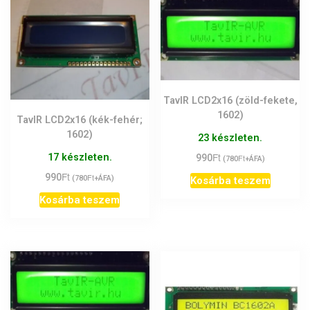
TavIR LCD2x16 (zöld-fekete,
1602)
TavIR LCD2x16 (kék-fehér;
1602)
23 készleten.
Ft
17 készleten.
990
Ft
(
780
+ÁFA)
Ft
990
Ft
(
780
+ÁFA)
Kosárba teszem
Kosárba teszem