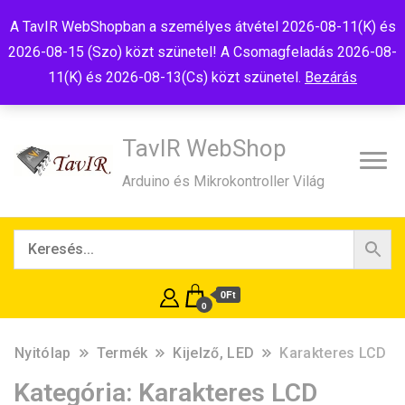
Tel:+36(20)99-23-781
Budapest, 1181, Szélmalom u. 13
A TavIR WebShopban a személyes átvétel 2026-08-11(K) és
E-Mail:shop@tavir.hu
2026-08-15 (Szo) közt szünetel! A Csomagfeladás 2026-08-
11(K) és 2026-08-13(Cs) közt szünetel.
Bezárás
TavIR WebShop
Arduino és Mikrokontroller Világ
0Ft
0
Nyitólap
Termék
Kijelző, LED
Karakteres LCD
Kategória:
Karakteres LCD