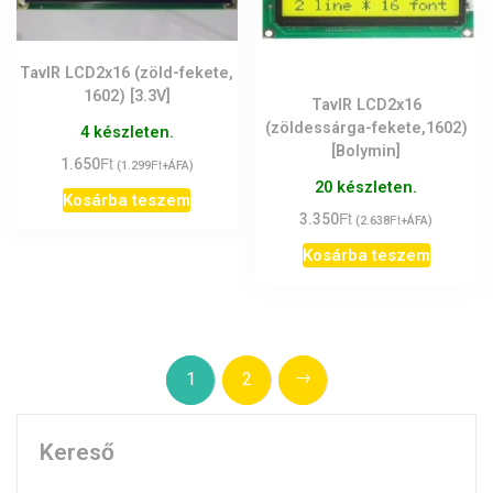
TavIR LCD2x16 (zöld-fekete,
1602) [3.3V]
TavIR LCD2x16
(zöldessárga-fekete,1602)
4 készleten.
[Bolymin]
Ft
1.650
Ft
(
1.299
+ÁFA)
20 készleten.
Kosárba teszem
Ft
3.350
Ft
(
2.638
+ÁFA)
Kosárba teszem
→
1
2
Kereső