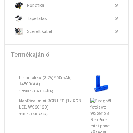
Robotika
Tápellátás
Szerelt kábel
Termékajánló
Li-ion akku (3.7V, 900mAh,
14500/AA)
Ft
1.990
(
Ft
+ÁFA)
1.567
NeoPixel mini RGB LED (1x RGB
LED, WS2812B)
Ft
310
(
Ft
+ÁFA)
244