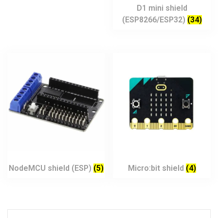
D1 mini shield
(ESP8266/ESP32)
(34)
NodeMCU shield (ESP)
(5)
Micro:bit shield
(4)