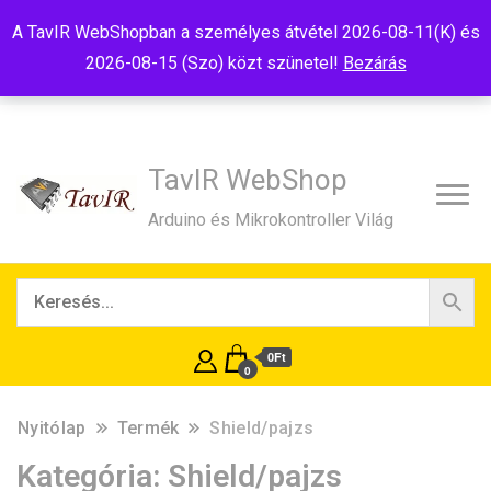
Tel:+36(20)99-23-781
Budapest, 1181, Szélmalom u. 13
A TavIR WebShopban a személyes átvétel 2026-08-11(K) és
E-Mail:shop@tavir.hu
2026-08-15 (Szo) közt szünetel!
Bezárás
TavIR WebShop
Arduino és Mikrokontroller Világ
0Ft
0
Nyitólap
Termék
Shield/pajzs
Kategória:
Shield/pajzs