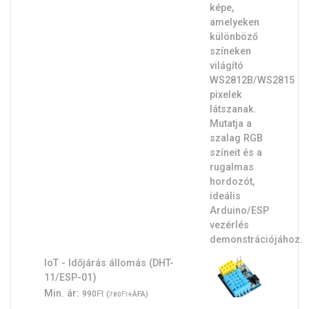
IoT - Időjárás állomás (DHT-
11/ESP-01)
Ft
Min. ár:
990
(
Ft
+ÁFA)
780