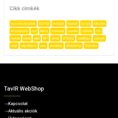
Cikk címkék
buszrendszerek
ESP32
indulás
kijelző
kosár
készlet
készletinfo
lcd
MCU
memory
munka
műhely
nfc
nyitva
oled
relé
RP
shop
STM32
szállítás
szünet
tavir
tápellátás
uno
vásárlás
WebShop
Élesítés
TavIR WebShop
→
Kapcsolat
→
Aktuális akciók