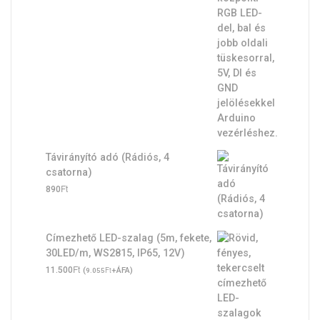
Távirányító adó (Rádiós, 4
csatorna)
Ft
890
Címezhető LED-szalag (5m, fekete,
30LED/m, WS2815, IP65, 12V)
Ft
11.500
(
Ft
+ÁFA)
9.055