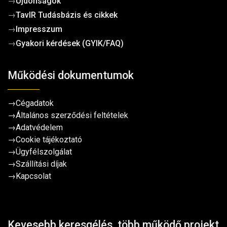
→
Újdonságok
→
TavIR Tudásbázis és cikkek
→
Impresszum
→
Gyakori kérdések (GYIK/FAQ)
Működési dokumentumok
→
Cégadatok
→
Általános szerződési feltételek
→
Adatvédelem
→
Cookie tájékoztató
→
Ügyfélszolgálat
→
Szállítási díjak
→
Kapcsolat
Kevesebb keresgélés, több működő projekt