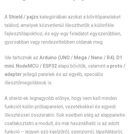
A
Shield / pajzs
kategóriában azokat a bővítőpaneleket
találod, amelyek közvetlenül illeszthetők a különféle
fejlesztőlapokhoz, és egy-egy feladatot egyszerűbben,
gyorsabban vagy rendezettebben oldanak meg.
Ide tartoznak az
Arduino (UNO / Mega / Nano / R4)
,
D1
mini
,
NodeMCU / ESP32
alapú bővítők, valamint a
proto /
adapter
jellegű panelek és az egyéb, speciális
illesztőmegoldások is.
A shield-ek legnagyobb előnye, hogy nem kell minden
funkciót külön próbapanelen, vezetékekkel és egyedi
illesztéssel összerakni. Sok esetben elég az alappanelre
csatlakoztatni a modult, és már használható is az adott
funkció – legyen szó kijelzőről, szenzorról, tápellátásról,