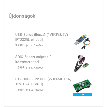
Újdonságok
USB-Soros illesztő (1V8/3V3/5V)
[FT232RL chipset]
Ft
3.990
(
Ft
+ÁFA)
3.142
SOIC-8 teszt csipesz /
konverterpanel
Ft
1.990
(
Ft
+ÁFA)
1.567
LX2-BUPS-12V UPS (2x18650, 15W,
12V, 1.2A, USB-C)
Ft
1.590
(
Ft
+ÁFA)
1.252