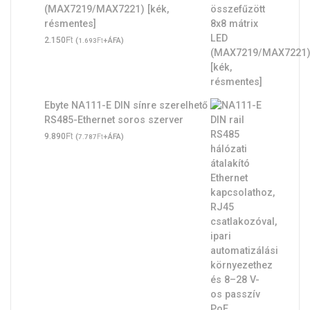
(MAX7219/MAX7221) [kék,
résmentes]
Ft
2.150
(
Ft
+ÁFA)
1.693
Ebyte NA111-E DIN sínre szerelhető
RS485-Ethernet soros szerver
Ft
9.890
(
Ft
+ÁFA)
7.787