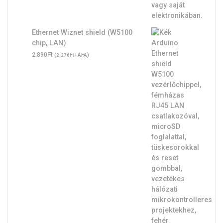
Ethernet Wiznet shield (W5100
chip, LAN)
Ft
2.890
(
Ft
+ÁFA)
2.276