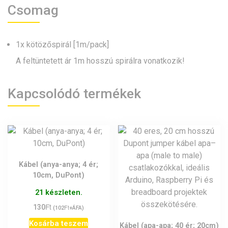
Csomag
1x kötözőspirál [1m/pack]
A feltüntetett ár 1m hosszú spirálra vonatkozik!
Kapcsolódó termékek
Kábel (anya-anya; 4 ér;
10cm, DuPont)
21 készleten.
Ft
130
Ft
(
102
+ÁFA)
Kosárba teszem
Kábel (apa-apa; 40 ér; 20cm)