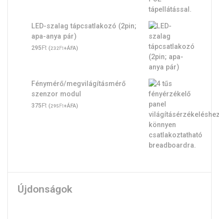
LED-szalag tápcsatlakozó (2pin;
apa-anya pár)
Ft
295
(
Ft
+ÁFA)
232
Fénymérő/megvilágításmérő
szenzor modul
Ft
375
(
Ft
+ÁFA)
295
Újdonságok