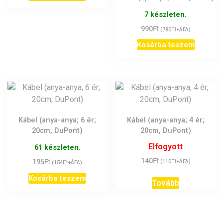
7 készleten.
Ft
990
Ft
(
780
+ÁFA)
Kosárba teszem
Kábel (anya-anya; 6 ér;
Kábel (anya-anya; 4 ér;
20cm, DuPont)
20cm, DuPont)
Elfogyott
61 készleten.
Ft
Ft
140
Ft
195
Ft
(
110
+ÁFA)
(
154
+ÁFA)
Kosárba teszem
Tovább