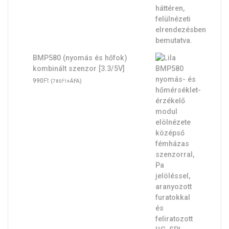
BMP580 (nyomás és hőfok)
kombinált szenzor [3.3/5V]
Ft
990
(
Ft
+ÁFA)
780