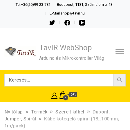
Tel:+36(20)99-23-781
Budapest, 1181, Szélmalom u. 13
E-Mail:shop@tavir.hu
TavIR WebShop
Arduino és Mikrokontroller Világ
0Ft
0
Nyitólap
Termék
Szerelt kábel
Dupont,
Jumper, Spirál
Kábelkötegelő spirál (18…100mm;
1m/pack)