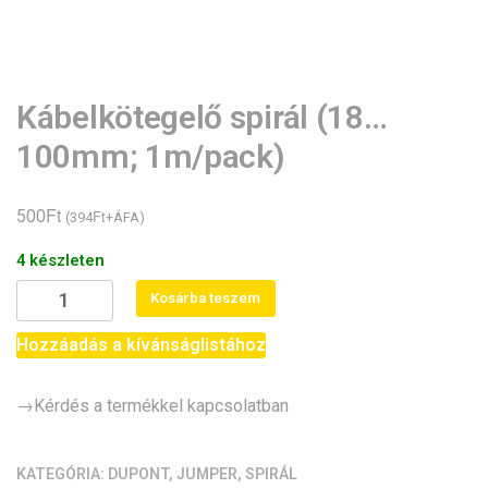
Kábelkötegelő spirál (18…
100mm; 1m/pack)
Ft
500
Ft
(
394
+ÁFA)
4 készleten
Kábelkötegelő
Kosárba teszem
spirál
(18...100mm;
Hozzáadás a kívánságlistához
1m/pack)
mennyiség
→Kérdés a termékkel kapcsolatban
KATEGÓRIA:
DUPONT, JUMPER, SPIRÁL