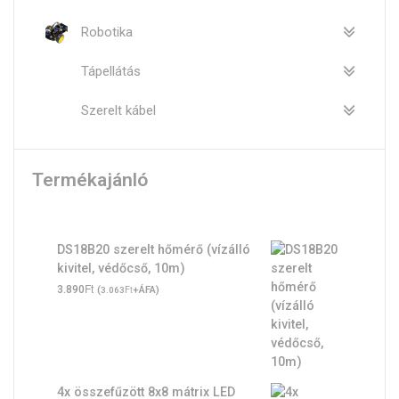
Robotika
Tápellátás
Szerelt kábel
Termékajánló
DS18B20 szerelt hőmérő (vízálló
kivitel, védőcső, 10m)
Ft
3.890
(
Ft
+ÁFA)
3.063
4x összefűzött 8x8 mátrix LED