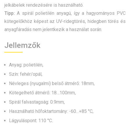
jelkábelek rendezésére is használható.
Tipp:
A spirál polietilén anyagú, így a hagyományos PVC
kötegelőkhöz képest az UV-ridegtörés, hidegben törés és
anyagfáradás nem jelentkezik a használat során.
Jellemzők
Anyag: polietilén,
Szín: fehér/opál,
Névleges (nyugalmi) belső átmérő: 18mm,
Kötegelhető átmérő: 18…100mm,
Spirál falvastagság: 0.9mm,
Használható hőfoktartomány: -60…+85 °C,
Lágyuláspont: 110 °C.