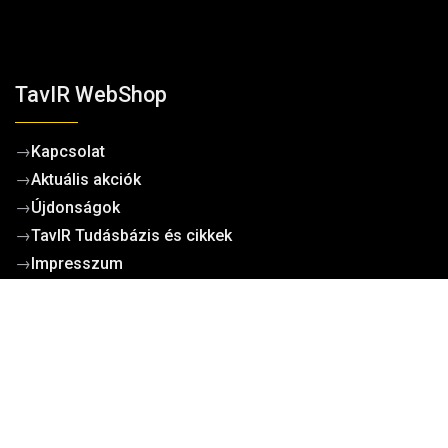
TavIR WebShop
→
Kapcsolat
→
Aktuális akciók
→
Újdonságok
→
TavIR Tudásbázis és cikkek
→
Impresszum
→
Gyakori kérdések (GYIK/FAQ)
Kosárba tesze
Működési dokumentumok
→
Cégadatok
→
Általános szerződési feltételek