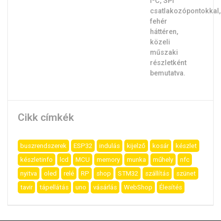
Cikk címkék
buszrendszerek
ESP32
indulás
kijelző
kosár
készlet
készletinfo
lcd
MCU
memory
munka
műhely
nfc
nyitva
oled
relé
RP
shop
STM32
szállítás
szünet
tavir
tápellátás
uno
vásárlás
WebShop
Élesítés