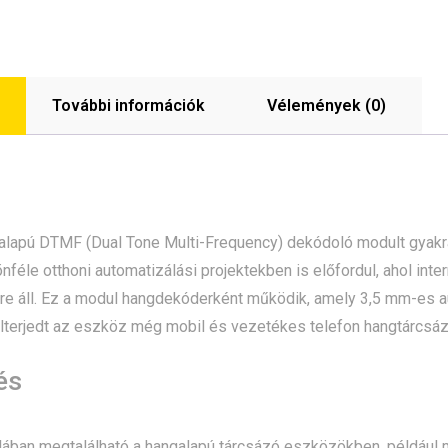
További információk
Vélemények (0)
lapú DTMF (Dual Tone Multi-Frequency) dekódoló modult gyakra
önféle otthoni automatizálási projektekben is előfordul, ahol int
e áll. Ez a modul hangdekóderként működik, amely 3,5 mm-es au
 Elterjedt az eszköz még mobil és vezetékes telefon hangtárcsáz
és
ában megtalálható a hangalapú tárcsázó eszközökben, például m