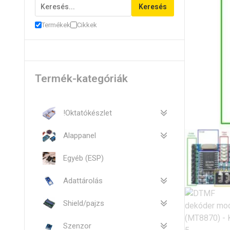
Keresés
Termékek
Cikkek
Termék-kategóriák
!Oktatókészlet
Alappanel
Egyéb (ESP)
Adattárolás
Shield/pajzs
Szenzor