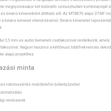
b megnyomásakor két különálló szinuszhullám kombinációját állí
 és bináris kimenetként állítható elő. Az MT8870 alapú DTMF m
 a bináris kimenet ellenőrzésével. Bináris kimenetet reprezentá
k.
l 3,5 mm-es audio bemeneti csatlakozóval rendelkezik, amely 
atlakozóval. Nagyon hasznos a kéttónusú többfrekvenciás dekó
ler alapú projekthez.
azási minta
es robotvezérlés mobiltelefon billentyűzettel.
automatizálás
sági rendszerek