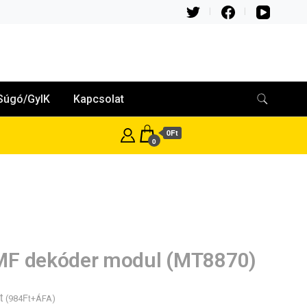
Súgó/GyIK
Kapcsolat
0Ft
0
F dekóder modul (MT8870)
t
Ft
(
984
+ÁFA)