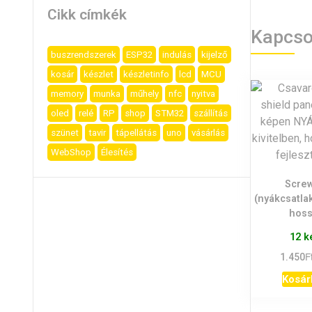
Cikk címkék
Kapcso
buszrendszerek
ESP32
indulás
kijelző
kosár
készlet
készletinfo
lcd
MCU
memory
munka
műhely
nfc
nyitva
oled
relé
RP
shop
STM32
szállítás
szünet
tavir
tápellátás
uno
vásárlás
WebShop
Élesítés
Screw
(nyákcsatla
hoss
12 k
F
1.450
Kosár