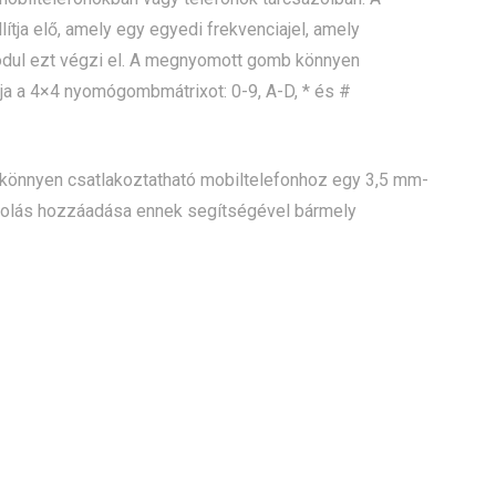
tja elő, amely egy egyedi frekvenciajel, amely
odul ezt végzi el. A megnyomott gomb könnyen
lja a 4×4 nyomógombmátrixot: 0-9, A-D, * és #
könnyen csatlakoztatható mobiltelefonhoz egy 3,5 mm-
dolás hozzáadása ennek segítségével bármely