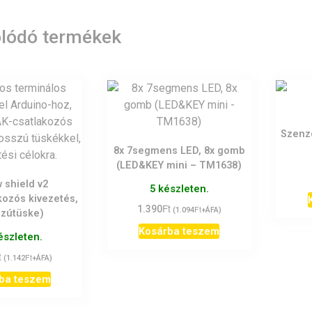
lódó termékek
Szenzo
8x 7segmens LED, 8x gomb
(LED&KEY mini – TM1638)
 shield v2
5 készleten.
kozós kivezetés,
Ft
1.390
Ft
(
1.094
+ÁFA)
zútüske)
Kosárba teszem
észleten.
t
Ft
(
1.142
+ÁFA)
ba teszem