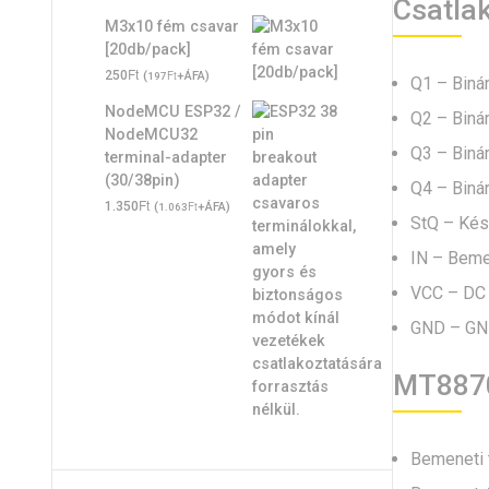
Csatla
M3x10 fém csavar
[20db/pack]
Ft
250
(
Ft
+ÁFA)
197
Q1 – Binár
NodeMCU ESP32 /
Q2 – Binár
NodeMCU32
Q3 – Binár
terminal-adapter
(30/38pin)
Q4 – Binár
Ft
1.350
(
Ft
+ÁFA)
1.063
StQ – Késle
IN – Bemen
VCC – DC t
GND – G
MT8870
Bemeneti t