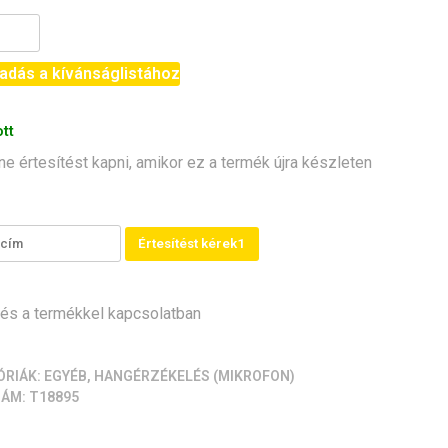
r
adás a kívánságlistához
70)
iség
tt
ne értesítést kapni, amikor ez a termék újra készleten
Értesítést kérek1
s a termékkel kapcsolatban
ÓRIÁK:
EGYÉB
,
HANGÉRZÉKELÉS (MIKROFON)
ZÁM:
T18895