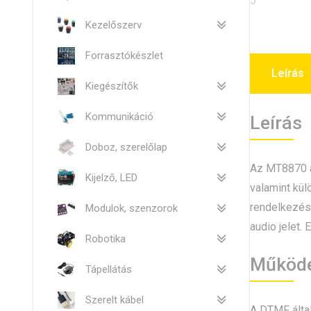
Kezelőszerv
Forrasztókészlet
Leírás
Kiegészítők
Kommunikáció
Leírás
Doboz, szerelőlap
Az MT8870 a
Kijelző, LED
valamint kül
rendelkezésr
Modulok, szenzorok
audio jelet.
Robotika
Működ
Tápellátás
Szerelt kábel
A DTMF által