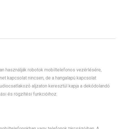
n használják robotok mobiltelefonos vezérlésére,
ernet kapcsolat nincsen, de a hangalapú kapcsolat
diocsatlakozó aljzaton keresztül kapja a dekódolandó
ási és rögzítési funkcióihoz.
obiltelefonokban vagy telefonok tárcsázóiban. A