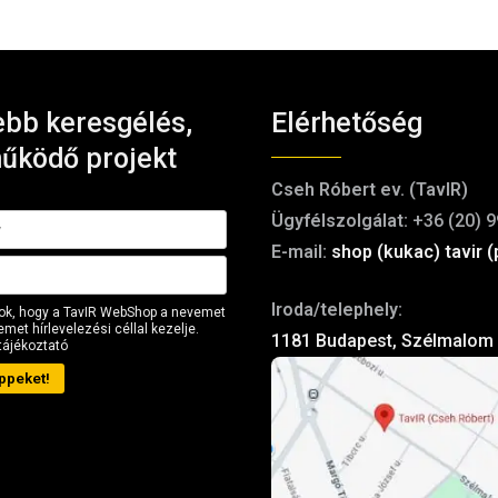
bb keresgélés,
Elérhetőség
űködő projekt
Cseh Róbert ev. (TavIR)
Ügyfélszolgálat:
+36 (20) 9
E-mail:
shop (kukac) tavir (
Iroda/telephely:
ok, hogy a TavIR WebShop a nevemet
met hírlevelezési céllal kezelje.
1181 Budapest, Szélmalom 
tájékoztató
ppeket!