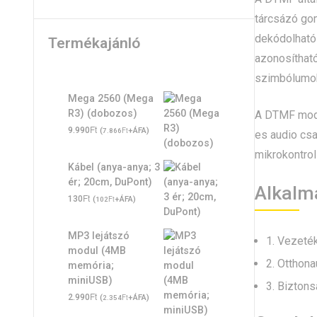
tárcsázó gom
dekódolható
Termékajánló
azonosítható
szimbólumo
Mega 2560 (Mega
R3) (dobozos)
A DTMF modu
Ft
9.990
(
Ft
+ÁFA)
7.866
es audio cs
mikrokontrol
Kábel (anya-anya; 3
ér; 20cm, DuPont)
Alkalm
Ft
130
(
Ft
+ÁFA)
102
MP3 lejátszó
1. Vezeték
modul (4MB
2. Otthon
memória;
miniUSB)
3. Bizton
Ft
2.990
(
Ft
+ÁFA)
2.354