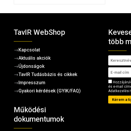
TavIR WebShop
Kevese
több m
→
Kapcsolat
→
Aktuális akciók
→
Újdonságok
→
TavIR Tudásbázis és cikkek
→
Impresszum
Hozzájárul
és e-mail címe
→
Gyakori kérdések (GYIK/FAQ)
Adatkezelési 
Kérem a ti
Működési
dokumentumok