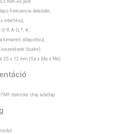
3,5 mm-es jack
apú frekvencia dekóder,
s interfész,
0-9, A-D, *, #,
a kimeneti állapothoz,
kivezetések (tüske)
 x 25 x 12 mm (Sz x Ma x Mé)
ntáció
MF dekóder chip adatlap
g
modul