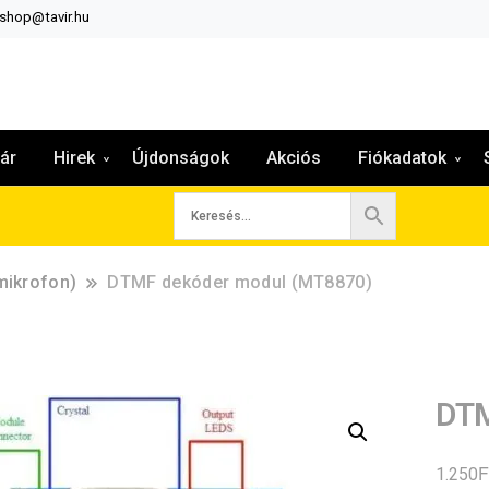
:shop@tavir.hu
ár
Hirek
Újdonságok
Akciós
Fiókadatok
mikrofon)
DTMF dekóder modul (MT8870)
DTM
F
1.250