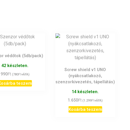
r védőtok (5db/pack)
42 készleten.
Screw shield v1 UNO
Ft
990
Ft
(
780
+ÁFA)
(nyákcsatlakozó,
szenzorkivezetés, tápellátás)
Kosárba teszem
14 készleten.
Ft
1.650
Ft
(
1.299
+ÁFA)
Kosárba teszem