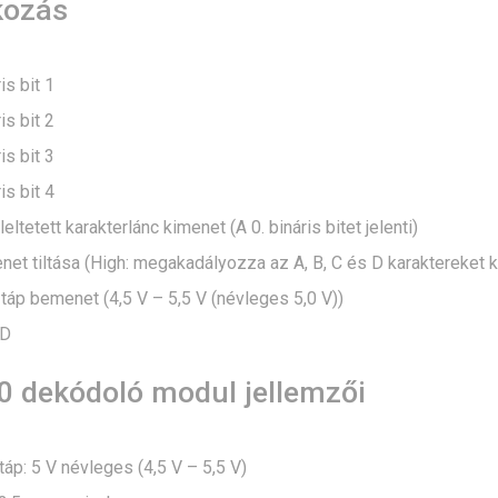
kozás
is bit 1
is bit 2
is bit 3
is bit 4
ltetett karakterlánc kimenet (A 0. bináris bitet jelenti)
et tiltása (High: megakadályozza az A, B, C és D karaktereket 
áp bemenet (4,5 V – 5,5 V (névleges 5,0 V))
ND
 dekódoló modul jellemzői
áp: 5 V névleges (4,5 V – 5,5 V)