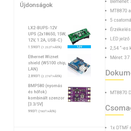
Bemenet: 
Újdonságok
MT8870 al
5 csatorná
LX2-BUPS-12V
Érzékelés: 
UPS (2x18650, 15W,
LED jelző 
12V, 1.2A, USB-C)
Ft
1.590
(
Ft
+ÁFA)
2,54 “-es 
1.252
Ethernet Wiznet
Méret: 37
shield (W5100 chip,
LAN)
Dokume
Ft
2.890
(
Ft
+ÁFA)
2.276
BMP580 (nyomás
és hőfok)
MT8870 DT
kombinált szenzor
[3.3/5V]
Csoma
Ft
990
(
Ft
+ÁFA)
780
1x DTMF 