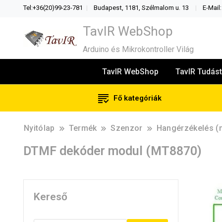
Tel:+36(20)99-23-781
Budapest, 1181, Szélmalom u. 13
E-Mail
TavIR WebShop
Arduino és Mikrokontroller Világ
TavIR WebShop
TavIR Tudást
Fő kategóriák
Nyitólap
Termék
Szenzor
Hangérzékelés (
DTMF dekóder modul (MT8870)
Kereső