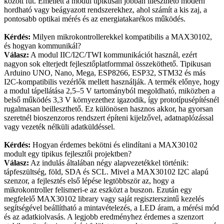
között fut. Emellett a modul tipikusan jobban illeszthető modern
hordható vagy beágyazott rendszerekhez, ahol számít a kis zaj, a
pontosabb optikai mérés és az energiatakarékos működés.
Kérdés:
Milyen mikrokontrollerekkel kompatibilis a MAX30102,
és hogyan kommunikál?
Válasz:
A modul IIC/I2C/TWI kommunikációt használ, ezért
nagyon sok elterjedt fejlesztőplatformmal összeköthető. Tipikusan
Arduino UNO, Nano, Mega, ESP8266, ESP32, STM32 és más
I2C-kompatibilis vezérlők mellett használják. A termék előnye, hogy
a modul tápellátása 2,5–5 V tartományból megoldható, miközben a
belső működés 3,3 V környezethez igazodik, így prototípusépítésnél
rugalmasan beilleszthető. Ez különösen hasznos akkor, ha gyorsan
szeretnél bioszenzoros rendszert építeni kijelzővel, adatnaplózással
vagy vezeték nélküli adatküldéssel.
Kérdés:
Hogyan érdemes bekötni és elindítani a MAX30102
modult egy tipikus fejlesztői projektben?
Válasz:
Az indulás általában négy alapvezetékkel történik:
tápfeszültség, föld, SDA és SCL. Mivel a MAX30102 I2C alapú
szenzor, a fejlesztés első lépése legtöbbször az, hogy a
mikrokontroller felismeri-e az eszközt a buszon. Ezután egy
megfelelő MAX30102 library vagy saját regiszterszintű kezelés
segítségével beállítható a mintavételezés, a LED áram, a mérési mód
és az adatkiolvasás. A legjobb eredményhez érdemes a szenzort