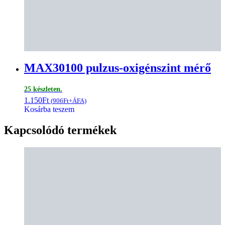
MAX30100 pulzus-oxigénszint mérő
25 készleten.
1.150
Ft
(
906
Ft
+ÁFA)
Kosárba teszem
Kapcsolódó termékek