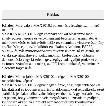
Kérdés:
Mire való a MAX30102 pulzus- és véroxigénszint-mérő
modul?
Válasz:
A MAX30102 egy kompakt optikai bioszenzor modul,
amely pulzusmérésre és véroxigénszint-becslésre használható. A
működése vörös és infravörös LED-re, valamint a visszaverődő fény
érzékelésére épül, ezért különösen alkalmas Arduino, ESP32,
STM32 és más mikrokontrolleres fejlesztésekhez. Jó választás, ha
valaki szívritmusfigyelő, pulzusmonitor, biofeedback, oktatási
demonstráció vagy kísérleti egészségügyi adatgyűjtő projektet épít,
és fontos számára a kis méret, az I2C kommunikáció, valamint az
alacsony fogyasztás.
Kérdés:
Miben jobb a MAX30102 a régebbi MAX30100
megoldáshoz képest?
Válasz:
A MAX30102 egyik nagy előnye, hogy fejlettebb optikai
kialakítással és jobb zavarszűrési tulajdonságokkal rendelkezik, ezért
stabilabb jelalakot adhat valós környezetben is. A gyakorlatban ez
azt jelenti, hogy könnyebb vele megbízható pulzusadatot gyűjteni,
különösen akkor, ha a projekt nem laboratóriumi körülmények