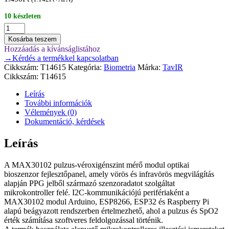
10 készleten
MAX30102
pulzus-
Kosárba teszem
véroxigénszint
Hozzáadás a kívánságlistához
mérő
→Kérdés a termékkel kapcsolatban
mennyiség
Cikkszám:
T14615
Kategória:
Biometria
Márka:
TavIR
Cikkszám:
T14615
Leírás
További információk
Vélemények (0)
Dokumentáció, kérdések
Leírás
A MAX30102 pulzus-véroxigénszint mérő modul optikai
bioszenzor fejlesztőpanel, amely vörös és infravörös megvilágítás
alapján PPG jelből származó szenzoradatot szolgáltat
mikrokontroller felé. I2C-kommunikációjú perifériaként a
MAX30102 modul Arduino, ESP8266, ESP32 és Raspberry Pi
alapú beágyazott rendszerben értelmezhető, ahol a pulzus és SpO2
érték számítása szoftveres feldolgozással történik.