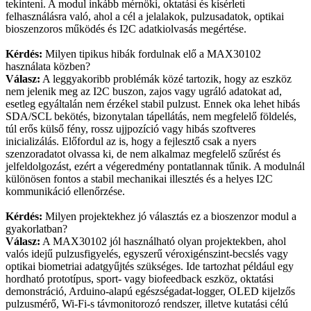
tekinteni. A modul inkább mérnöki, oktatási és kísérleti
felhasználásra való, ahol a cél a jelalakok, pulzusadatok, optikai
bioszenzoros működés és I2C adatkiolvasás megértése.
Kérdés:
Milyen tipikus hibák fordulnak elő a MAX30102
használata közben?
Válasz:
A leggyakoribb problémák közé tartozik, hogy az eszköz
nem jelenik meg az I2C buszon, zajos vagy ugráló adatokat ad,
esetleg egyáltalán nem érzékel stabil pulzust. Ennek oka lehet hibás
SDA/SCL bekötés, bizonytalan tápellátás, nem megfelelő földelés,
túl erős külső fény, rossz ujjpozíció vagy hibás szoftveres
inicializálás. Előfordul az is, hogy a fejlesztő csak a nyers
szenzoradatot olvassa ki, de nem alkalmaz megfelelő szűrést és
jelfeldolgozást, ezért a végeredmény pontatlannak tűnik. A modulnál
különösen fontos a stabil mechanikai illesztés és a helyes I2C
kommunikáció ellenőrzése.
Kérdés:
Milyen projektekhez jó választás ez a bioszenzor modul a
gyakorlatban?
Válasz:
A MAX30102 jól használható olyan projektekben, ahol
valós idejű pulzusfigyelés, egyszerű véroxigénszint-becslés vagy
optikai biometriai adatgyűjtés szükséges. Ide tartozhat például egy
hordható prototípus, sport- vagy biofeedback eszköz, oktatási
demonstráció, Arduino-alapú egészségadat-logger, OLED kijelzős
pulzusmérő, Wi-Fi-s távmonitorozó rendszer, illetve kutatási célú