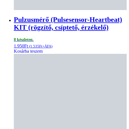
Pulzusmérő (Pulsesensor-Heartbeat)
KIT (rögzítő, csíptető, érzékelő)
8 készleten.
1.950
Ft
(
1.535
Ft
+ÁFA)
Kosárba teszem