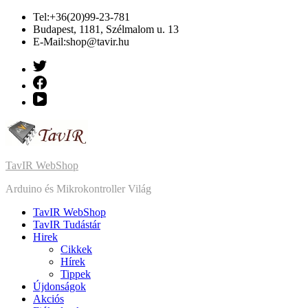
Ugrás
Tel:+36(20)99-23-781
a
Budapest, 1181, Szélmalom u. 13
tartalomhoz
E-Mail:shop@tavir.hu
TavIR WebShop
Arduino és Mikrokontroller Világ
TavIR WebShop
TavIR Tudástár
Hirek
Cikkek
Hírek
Tippek
Újdonságok
Akciós