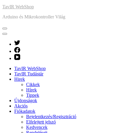
TavIR WebShop
Arduino és Mikrokontroller Világ
TavIR WebShop
TavIR Tudástár
Hirek
Cikkek
Hírek
Tippek
Újdonságok
Akciós
Fiókadatok
Bejelentkezés/Regisztráció
Elfelejtett jelszó
Kedvencek
Rendelések