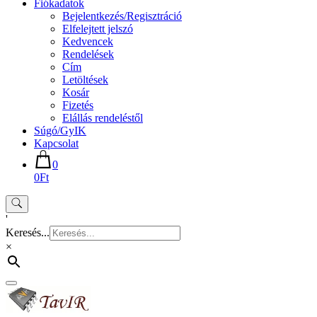
Fiókadatok
Bejelentkezés/Regisztráció
Elfelejtett jelszó
Kedvencek
Rendelések
Cím
Letöltések
Kosár
Fizetés
Elállás rendeléstől
Súgó/GyIK
Kapcsolat
0
0Ft
'
Keresés...
×