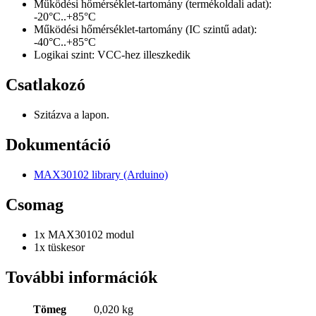
Működési hőmérséklet-tartomány (termékoldali adat):
-20°C..+85°C
Működési hőmérséklet-tartomány (IC szintű adat):
-40°C..+85°C
Logikai szint: VCC-hez illeszkedik
Csatlakozó
Szitázva a lapon.
Dokumentáció
MAX30102 library (Arduino)
Csomag
1x MAX30102 modul
1x tüskesor
További információk
Tömeg
0,020 kg