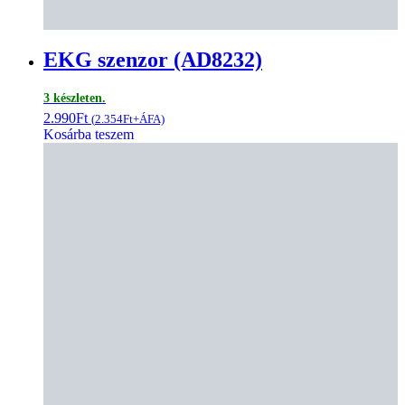
EKG szenzor (AD8232)
3 készleten.
2.990
Ft
(
2.354
Ft
+ÁFA)
Kosárba teszem