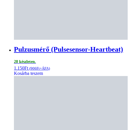
Pulzusmérő (Pulsesensor-Heartbeat)
28 készleten.
1.150
Ft
(
906
Ft
+ÁFA)
Kosárba teszem