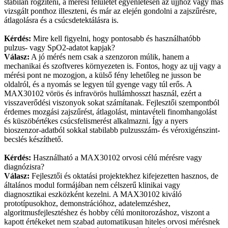
stabilan rögzíteni, a mérési felületet egyenletesen az ujjhoz vagy más
vizsgált ponthoz illeszteni, és már az elején gondolni a zajszűrésre,
átlagolásra és a csúcsdetektálásra is.
Kérdés:
Mire kell figyelni, hogy pontosabb és használhatóbb
pulzus- vagy SpO2-adatot kapjak?
Válasz:
A jó mérés nem csak a szenzoron múlik, hanem a
mechanikai és szoftveres környezeten is. Fontos, hogy az ujj vagy a
mérési pont ne mozogjon, a külső fény lehetőleg ne jusson be
oldalról, és a nyomás se legyen túl gyenge vagy túl erős. A
MAX30102 vörös és infravörös hullámhosszt használ, ezért a
visszaverődési viszonyok sokat számítanak. Fejlesztői szempontból
érdemes mozgási zajszűrést, átlagolást, mintavételi finomhangolást
és küszöbértékes csúcsfelismerést alkalmazni. Így a nyers
bioszenzor-adatból sokkal stabilabb pulzusszám- és véroxigénszint-
becslés készíthető.
Kérdés:
Használható a MAX30102 orvosi célú mérésre vagy
diagnózisra?
Válasz:
Fejlesztői és oktatási projektekhez kifejezetten hasznos, de
általános modul formájában nem célszerű klinikai vagy
diagnosztikai eszközként kezelni. A MAX30102 kiváló
prototípusokhoz, demonstrációhoz, adatelemzéshez,
algoritmusfejlesztéshez és hobby célú monitorozáshoz, viszont a
kapott értékeket nem szabad automatikusan hiteles orvosi mérésnek