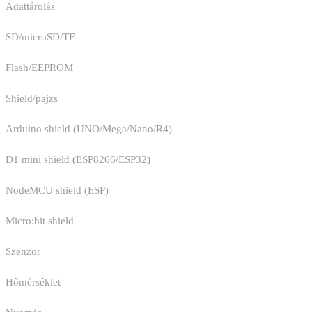
Adattárolás
SD/microSD/TF
Flash/EEPROM
Shield/pajzs
Arduino shield (UNO/Mega/Nano/R4)
D1 mini shield (ESP8266/ESP32)
NodeMCU shield (ESP)
Micro:bit shield
Szenzor
Hőmérséklet