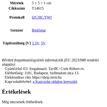
Méretek
5 × 5 × 1 cm
Cikkszám
T14615
Protokoll
I2C/IIC/TWI
Szenzor
Biológiai
Tápfeszültség [V]
3.3V
,
5V
Bővített forgalmazói/gyártói információk (EU 2023/988 rendelet
alapján):
Gyártó/első EU forgalmazó: TavIR / Cseh Róbert ev.
Elérhetőség: 1181, Budapest, Szélmalom utca 13.
Elektronikus cím: https://shop.tavir.hu
Kapcsolatfelvétel:
a Kapcsolat oldalon keresztül
.
Értékelések
Még nincsenek értékelések.