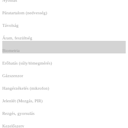
Nyomás
Páratartalom (nedvesség)
Távolság
Áram, feszültség
Biometria
Erőhatás (súly/tömegmérés)
Gázszenzor
Hangérzékelés (mikrofon)
Jelenlét (Mozgás, PIR)
Rezgés, gyorsulás
Kezelőszerv