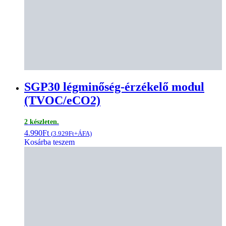
SGP30 légminőség-érzékelő modul
(TVOC/eCO2)
2 készleten.
4.990
Ft
(
3.929
Ft
+ÁFA)
Kosárba teszem