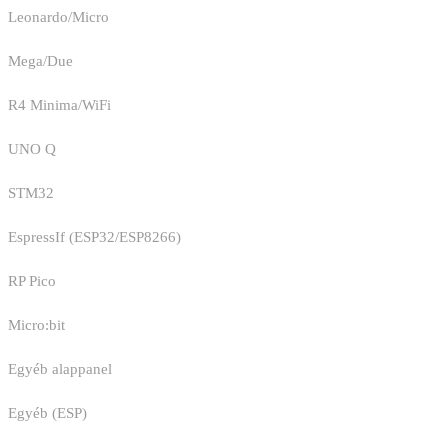
Leonardo/Micro
Mega/Due
R4 Minima/WiFi
UNO Q
STM32
EspressIf (ESP32/ESP8266)
RP Pico
Micro:bit
Egyéb alappanel
Egyéb (ESP)