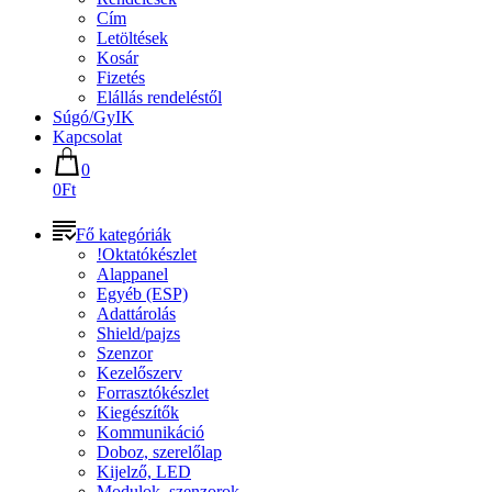
Cím
Letöltések
Kosár
Fizetés
Elállás rendeléstől
Súgó/GyIK
Kapcsolat
0
0Ft
Fő kategóriák
!Oktatókészlet
Alappanel
Egyéb (ESP)
Adattárolás
Shield/pajzs
Szenzor
Kezelőszerv
Forrasztókészlet
Kiegészítők
Kommunikáció
Doboz, szerelőlap
Kijelző, LED
Modulok, szenzorok