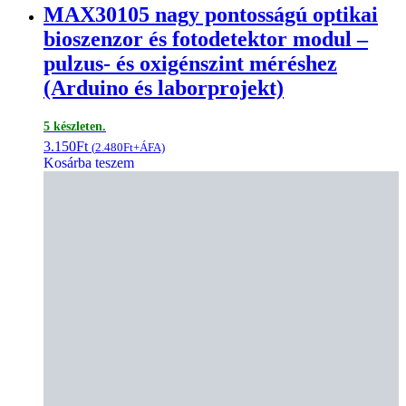
MAX30105 nagy pontosságú optikai
bioszenzor és fotodetektor modul –
pulzus- és oxigénszint méréshez
(Arduino és laborprojekt)
5 készleten.
3.150
Ft
(
2.480
Ft
+ÁFA)
Kosárba teszem