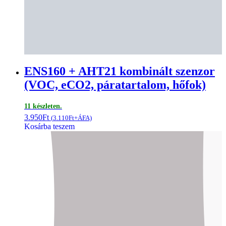
ENS160 + AHT21 kombinált szenzor
(VOC, eCO2, páratartalom, hőfok)
11 készleten.
3.950
Ft
(
3.110
Ft
+ÁFA)
Kosárba teszem