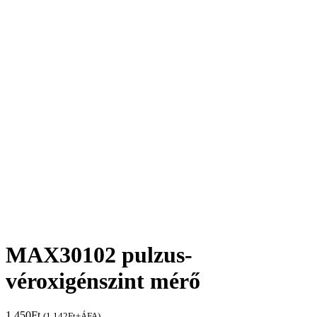
MAX30102 pulzus-
véroxigénszint mérő
1.450
Ft
(
1.142
Ft
+ÁFA)