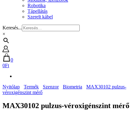
Robotika
Tápellátás
Szerelt kábel
Keresés...
×
0
0Ft
Nyitólap
Termék
Szenzor
Biometria
MAX30102 pulzus-
véroxigénszint mérő
MAX30102 pulzus-véroxigénszint mérő