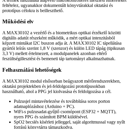
A termék használata alapvető mikrokontrolleres illesztési ismereteket
feltételez, ugyanakkor dokumentált könyvtárakkal oktatási és
prototípus célokra is beilleszthető.
Működési elv
A MAX30102 a vezérlő és a biometrikus optikai érzékelő közötti
digitális adatút részeként működik, a mért optikai intenzitásból
képzett mintákat I2C buszon adja át. A MAX30102 IC tápellátása
gyártói leírás szerint 1,8 V (szenzor) és külön LED tápág (tipikusan
3,3 V) mellett értelmezett, a modulpanelek azonban eltérő
feszültségillesztést és bemeneti táp tartományt alkalmazhatnak.
Felhasználási lehetőségek
A MAX30102 modul elsősorban beágyazott mérőrendszerekben,
oktatási projektekben és jel-feldolgozási prototípusokban
használható, ahol a PPG jel kiolvasása és feldolgozása a cél.
Pulzusjel mintavételezése és továbbítása soros porton
adatnaplózáshoz (Arduino + PC).
WiFi-s pulzusadat-gyűjtő csomópont (ESP32 + MQTT),
nyers PPG és számított BPM küldésével.
SpO2 becslés kísérleti jelleggel, saját algoritmussal vagy nyílt
forrású könyvtárra támaszkodva.