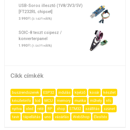
USB-Soros illesztő (1V8/3V3/5V)
[FT232RL chipset]
Ft
3.990
(
Ft
+ÁFA)
3.142
SOIC-8 teszt csipesz /
konverterpanel
Ft
1.990
(
Ft
+ÁFA)
1.567
Cikk címkék
buszrendszerek
ESP32
indulás
kijelző
kosár
készlet
készletinfo
lcd
MCU
memory
munka
műhely
nfc
nyitva
oled
relé
RP
shop
STM32
szállítás
szünet
tavir
tápellátás
uno
vásárlás
WebShop
Élesítés