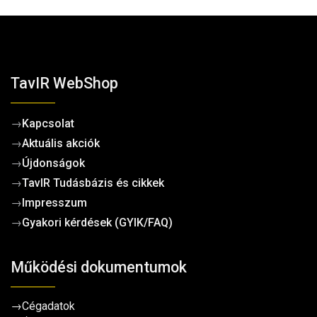
TavIR WebShop
→
Kapcsolat
→
Aktuális akciók
→
Újdonságok
→
TavIR Tudásbázis és cikkek
→
Impresszum
→
Gyakori kérdések (GYIK/FAQ)
Működési dokumentumok
→
Cégadatok