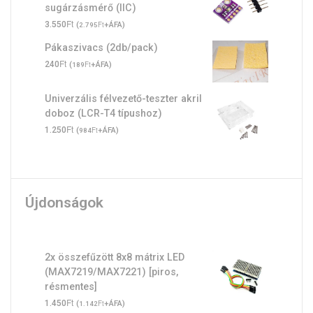
sugárzásmérő (IIC)
Ft
3.550
(
Ft
+ÁFA)
2.795
Pákaszivacs (2db/pack)
Ft
240
(
Ft
+ÁFA)
189
Univerzális félvezető-teszter akril
doboz (LCR-T4 típushoz)
Ft
1.250
(
Ft
+ÁFA)
984
Újdonságok
2x összefűzött 8x8 mátrix LED
(MAX7219/MAX7221) [piros,
résmentes]
Ft
1.450
(
Ft
+ÁFA)
1.142