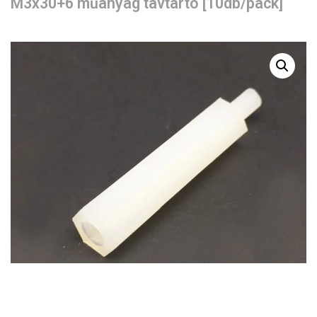
M3x30+6 műanyag távtartó [10db/pack]