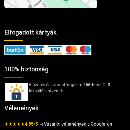
Elfogadott kártyák
100% biztonság
A fizetés és az adatforgalom
256-bites TLS
titkosítással védett.
Vélemények
★★★★★
4,85/5
→Vásárlói vélemények a Google-on