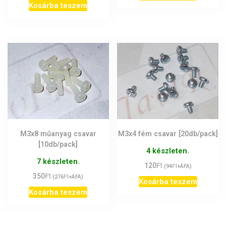
Kosárba teszem
M3x8 műanyag csavar
M3x4 fém csavar [20db/pack]
[10db/pack]
4 készleten.
7 készleten.
Ft
120
Ft
(
94
+ÁFA)
Ft
350
Ft
(
276
+ÁFA)
Kosárba teszem
Kosárba teszem