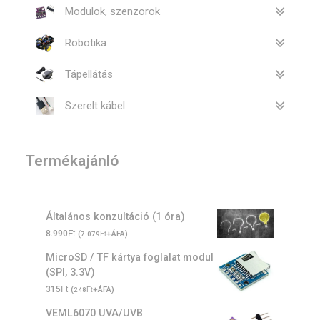
Modulok, szenzorok
Robotika
Tápellátás
Szerelt kábel
Termékajánló
Általános konzultáció (1 óra)
Ft
8.990
(
Ft
+ÁFA)
7.079
MicroSD / TF kártya foglalat modul
(SPI, 3.3V)
Ft
315
(
Ft
+ÁFA)
248
VEML6070 UVA/UVB