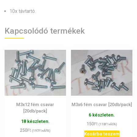
10x távtartó.
Kapcsolódó termékek
M3x12 fém csavar
M3x6 fém csavar [20db/pack]
[20db/pack]
6 készleten.
18 készleten.
Ft
150
Ft
(
118
+ÁFA)
Ft
250
Ft
(
197
+ÁFA)
Kosárba teszem