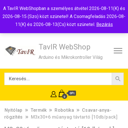
Tel:+36(20)99-23-781
Budapest, 1181, Szélmalom u. 13
A TavIR WebShopban a személyes átvétel 2026-08-11(K) és
E-Mail:shop@tavir.hu
2026-08-15 (Szo) közt szünetel! A Csomagfeladás 2026-08-
11(K) és 2026-08-13(Cs) közt szünetel.
Bezárás
TavIR WebShop
Arduino és Mikrokontroller Világ
0Ft
0
Nyitólap
Termék
Robotika
Csavar-anya-
rögzítés
M3x30+6 műanyag távtartó [10db/pack]