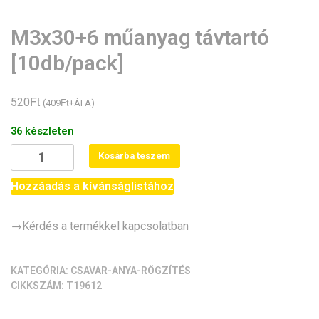
M3x30+6 műanyag távtartó
[10db/pack]
Ft
520
Ft
(
409
+ÁFA)
36 készleten
M3x30+6
Kosárba teszem
műanyag
távtartó
Hozzáadás a kívánságlistához
[10db/pack]
mennyiség
→Kérdés a termékkel kapcsolatban
KATEGÓRIA:
CSAVAR-ANYA-RÖGZÍTÉS
CIKKSZÁM:
T19612