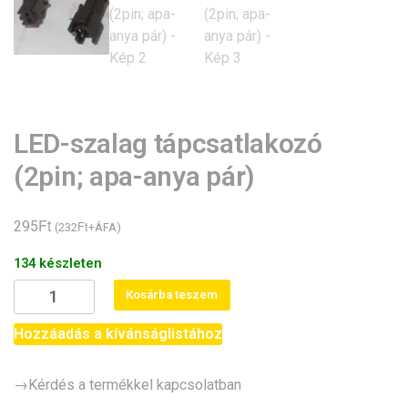
LED-szalag tápcsatlakozó
(2pin; apa-anya pár)
Ft
295
Ft
(
232
+ÁFA)
134 készleten
LED-
Kosárba teszem
szalag
tápcsatlakozó
Hozzáadás a kívánságlistához
(2pin;
apa-
→Kérdés a termékkel kapcsolatban
anya