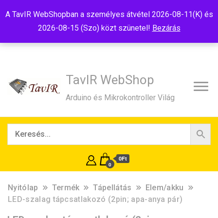
Tel:+36(20)99-23-781
Budapest, 1181, Szélmalom u. 13
A TavIR WebShopban a személyes átvétel 2026-08-11(K) és
E-Mail:shop@tavir.hu
2026-08-15 (Szo) közt szünetel!
Bezárás
TavIR WebShop
Arduino és Mikrokontroller Világ
0Ft
0
Nyitólap
Termék
Tápellátás
Elem/akku
LED-szalag tápcsatlakozó (2pin; apa-anya pár)