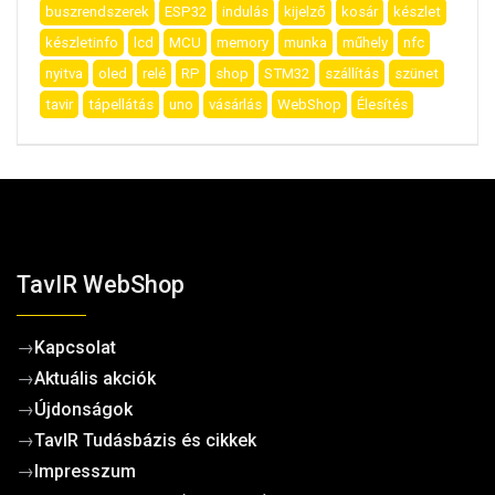
buszrendszerek
ESP32
indulás
kijelző
kosár
készlet
készletinfo
lcd
MCU
memory
munka
műhely
nfc
nyitva
oled
relé
RP
shop
STM32
szállítás
szünet
tavir
tápellátás
uno
vásárlás
WebShop
Élesítés
TavIR WebShop
→
Kapcsolat
→
Aktuális akciók
→
Újdonságok
→
TavIR Tudásbázis és cikkek
→
Impresszum