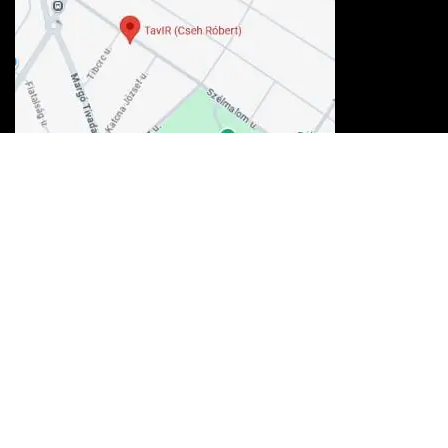
Kosárba teszem
Elfogadott kártyák
100% biztonság
A fizetés és az adatforgalom
256-bites TLS