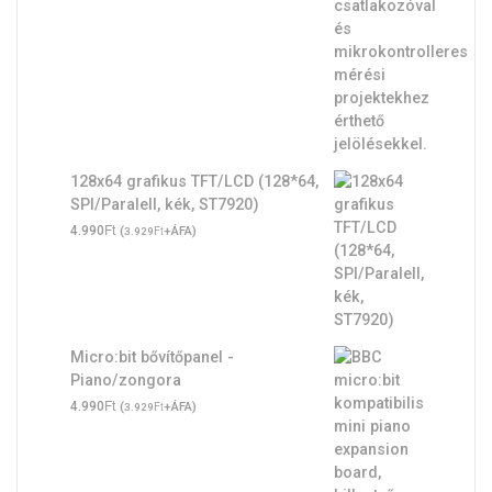
128x64 grafikus TFT/LCD (128*64,
SPI/Paralell, kék, ST7920)
Ft
4.990
(
Ft
+ÁFA)
3.929
Micro:bit bővítőpanel -
Piano/zongora
Ft
4.990
(
Ft
+ÁFA)
3.929