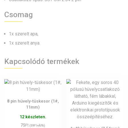
Csomag
1x szerelt apa,
1x szerelt anya.
Kapcsolódó termékek
8 pin hüvely-tüskesor (1#,
11mm)
12 készleten.
Ft
75
Ft
(
59
+ÁFA)