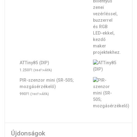
ATTiny85 (DIP)
Ft
1.250
(
Ft
+ÁFA)
984
PIR-szenzor mini (SR-505;
mozgásérzékelő)
Ft
990
(
Ft
+ÁFA)
780
Újdonságok