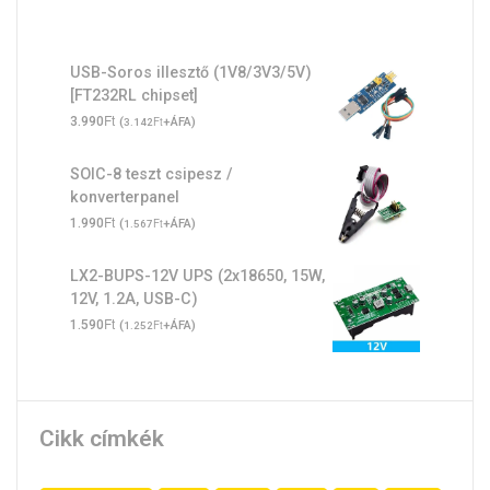
USB-Soros illesztő (1V8/3V3/5V)
[FT232RL chipset]
Ft
3.990
(
Ft
+ÁFA)
3.142
SOIC-8 teszt csipesz /
konverterpanel
Ft
1.990
(
Ft
+ÁFA)
1.567
LX2-BUPS-12V UPS (2x18650, 15W,
12V, 1.2A, USB-C)
Ft
1.590
(
Ft
+ÁFA)
1.252
Cikk címkék