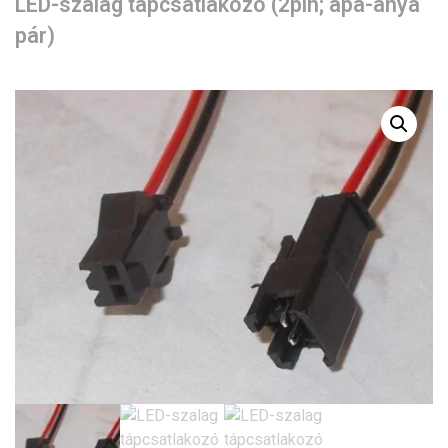
LED-szalag tápcsatlakozó (2pin; apa-anya
pár)