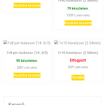
1×40 hüvelysor (2.54mm)
Kosárba teszem
79 készleten.
Ft
135
Ft
(
106
+ÁFA)
Kosárba teszem
1×8 pin tüskesor (1#, 6/3)
1×10 hüvelysor (2.54mm)
Elfogyott
95 készleten.
Ft
Ft
35
Ft
20
Ft
(
28
+ÁFA)
(
16
+ÁFA)
Kosárba teszem
Tovább
Kereső