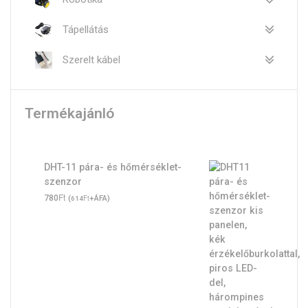
Tápellátás
Szerelt kábel
Termékajánló
DHT-11 pára- és hőmérséklet-
szenzor
Ft
780
(
Ft
+ÁFA)
614