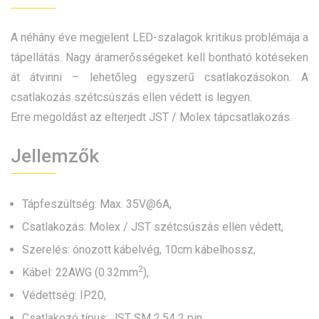
A néhány éve megjelent LED-szalagok kritikus problémája a
tápellátás. Nagy áramerősségeket kell bontható kötéseken
át átvinni – lehetőleg egyszerű csatlakozásokon. A
csatlakozás szétcsúszás ellen védett is legyen.
Erre megoldást az elterjedt JST / Molex tápcsatlakozás.
Jellemzők
Tápfeszültség: Max. 35V@6A,
Csatlakozás: Molex / JST szétcsúszás ellen védett,
Szerelés: ónozott kábelvég, 10cm kábelhossz,
2
Kábel: 22AWG (0.32mm
),
Védettség: IP20,
Csatlakozó típus: JST SM 2.54 2 pin