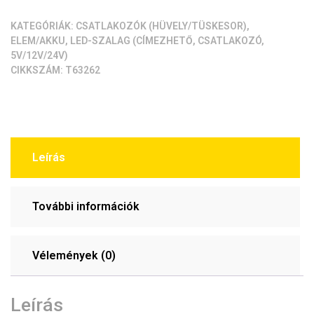
pár)
mennyiség
KATEGÓRIÁK:
CSATLAKOZÓK (HÜVELY/TÜSKESOR)
,
ELEM/AKKU
,
LED-SZALAG (CÍMEZHETŐ, CSATLAKOZÓ,
5V/12V/24V)
CIKKSZÁM:
T63262
Leírás
További információk
Vélemények (0)
Leírás