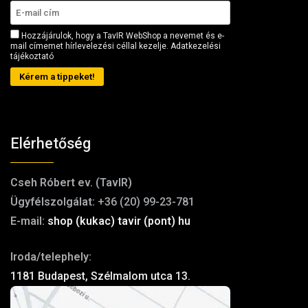
Hozzájárulok, hogy a TavIR WebShop a nevemet és e-
mail címemet hírlevelezési céllal kezelje.
Adatkezelési
tájékoztató
Kérem a tippeket!
Elérhetőség
Cseh Róbert ev. (TavIR)
Ügyfélszolgálat:
+36 (20) 99-23-781
E-mail:
shop (kukac) tavir (pont) hu
Iroda/telephely:
1181 Budapest, Szélmalom utca 13.