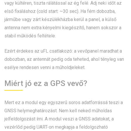
vagy kültéren, tiszta rálátással az ég felé. Adj neki időt az
első fixáláshoz (cold start: ~30 sec). Ha fém dobozba,
járműbe vagy zárt készülékházba kerül a panel, a külső
antenna nem extra kényelmi kiegészítő, hanem sokszor a
stabil működés feltétele.
Ezért érdekes az uFL csatlakozó: a vevőpanel maradhat a
dobozban, az antennát pedig oda teheted, ahol tényleg van
esélye rendesen venni a műholdjeleket.
Miért jó ez a GPS vevő?
Mert ez a modul egy egyszerű soros adatforrássá teszi a
GNSS helymeghatározást. Nem kell neked műholdas
jelfeldolgozást írni. A modul veszi a GNSS adatokat, a
vezérlőd pedig UART-on megkapja a feldolgozható