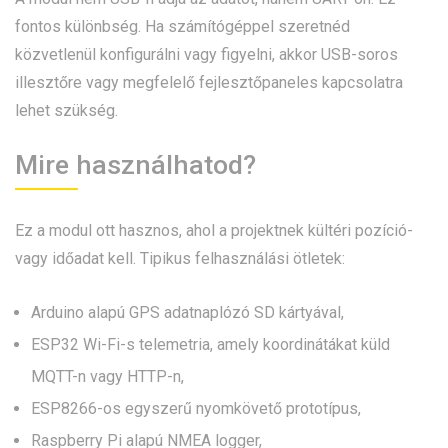
fontos különbség. Ha számítógéppel szeretnéd
közvetlenül konfigurálni vagy figyelni, akkor USB-soros
illesztőre vagy megfelelő fejlesztőpaneles kapcsolatra
lehet szükség.
Mire használhatod?
Ez a modul ott hasznos, ahol a projektnek kültéri pozíció-
vagy időadat kell. Tipikus felhasználási ötletek:
Arduino alapú GPS adatnaplózó SD kártyával,
ESP32 Wi-Fi-s telemetria, amely koordinátákat küld
MQTT-n vagy HTTP-n,
ESP8266-os egyszerű nyomkövető prototípus,
Raspberry Pi alapú NMEA logger,