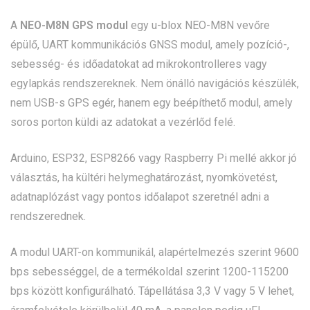
A
NEO-M8N GPS modul
egy u-blox NEO-M8N vevőre
épülő, UART kommunikációs GNSS modul, amely pozíció-,
sebesség- és időadatokat ad mikrokontrolleres vagy
egylapkás rendszereknek. Nem önálló navigációs készülék,
nem USB-s GPS egér, hanem egy beépíthető modul, amely
soros porton küldi az adatokat a vezérlőd felé.
Arduino, ESP32, ESP8266 vagy Raspberry Pi mellé akkor jó
választás, ha kültéri helymeghatározást, nyomkövetést,
adatnaplózást vagy pontos időalapot szeretnél adni a
rendszerednek.
A modul UART-on kommunikál, alapértelmezés szerint 9600
bps sebességgel, de a termékoldal szerint 1200-115200
bps között konfigurálható. Tápellátása 3,3 V vagy 5 V lehet,