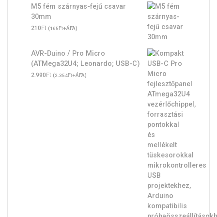
M5 fém szárnyas-fejű csavar
30mm
Ft
210
(
Ft
+ÁFA)
165
AVR-Duino / Pro Micro
(ATMega32U4; Leonardo; USB-C)
Ft
2.990
(
Ft
+ÁFA)
2.354