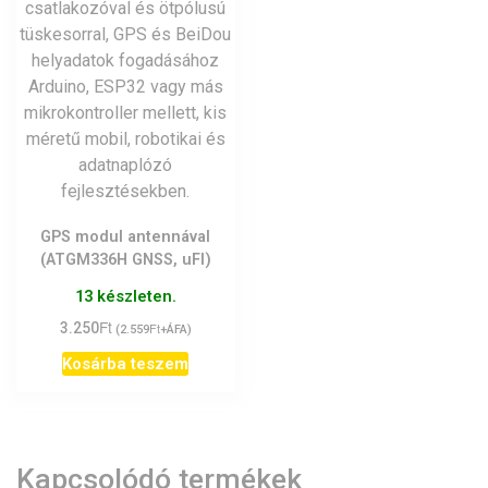
GPS modul antennával
(ATGM336H GNSS, uFl)
13 készleten.
Ft
3.250
Ft
(
2.559
+ÁFA)
Kosárba teszem
Kapcsolódó termékek