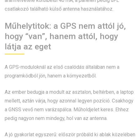
áramfelvétele körülbelül 40 mA, a panelen pedig uFL
csatlakozó található külső antenna használatához.
Műhelytitok: a GPS nem attól jó,
hogy “van”, hanem attól, hogy
látja az eget
A GPS-moduloknál az első csalódás általában nem a
programkódból jön, hanem a környezetből.
Az ember bedugja a modult az asztalon, beltérben, a laptop
mellett, aztán várja, hogy azonnal legyen pozíció. Csakhogy
a GNSS vevő nem varázspálca. Műholdjelet keres. Ehhez
pedig nagyon nem mindegy, hol van az antenna.
A jó gyakorlat egyszerű: először próbáld ki ablak közelében