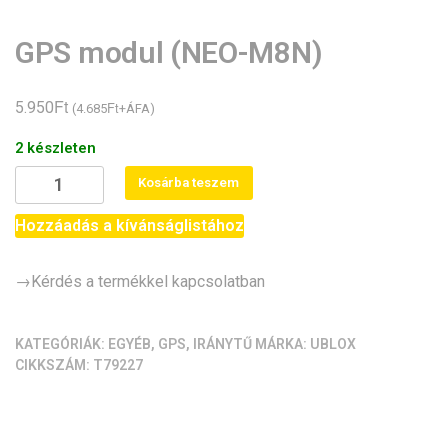
GPS modul (NEO-M8N)
Ft
5.950
Ft
(
4.685
+ÁFA)
2 készleten
GPS
Kosárba teszem
modul
(NEO-
Hozzáadás a kívánságlistához
M8N)
mennyiség
→Kérdés a termékkel kapcsolatban
KATEGÓRIÁK:
EGYÉB
,
GPS
,
IRÁNYTŰ
MÁRKA:
UBLOX
CIKKSZÁM:
T79227