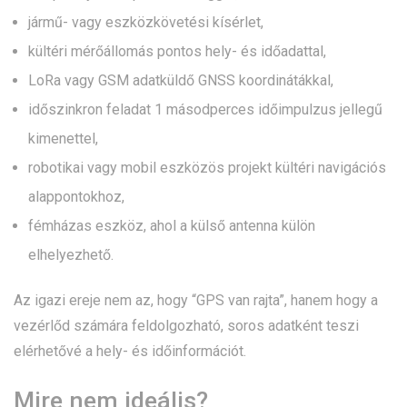
jármű- vagy eszközkövetési kísérlet,
kültéri mérőállomás pontos hely- és időadattal,
LoRa vagy GSM adatküldő GNSS koordinátákkal,
időszinkron feladat 1 másodperces időimpulzus jellegű
kimenettel,
robotikai vagy mobil eszközös projekt kültéri navigációs
alappontokhoz,
fémházas eszköz, ahol a külső antenna külön
elhelyezhető.
Az igazi ereje nem az, hogy “GPS van rajta”, hanem hogy a
vezérlőd számára feldolgozható, soros adatként teszi
elérhetővé a hely- és időinformációt.
Mire nem ideális?