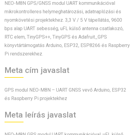
NEO-M8N GPS/GNSS modul UART kommunikációval
mikrokontrolleres helymeghatározási, adatnaplózási és
nyomkövetési projektekhez. 3,3 V / 5 V tápellátás, 9600
bps alap UART sebesség, uFL külső antenna csatlakozó,
RTC elem, TinyGPS++, TinyGPS és Adafruit_GPS
könyvtártámogatás Arduino, ESP32, ESP8266 és Raspberry
Pi rendszerekhez.
Meta cím javaslat
GPS modul NEO-M8N – UART GNSS vevő Arduino, ESP32
és Raspberry Pi projektekhez
Meta leírás javaslat
NEO-M8N GPS modul UART kommunikációval, uFL külső