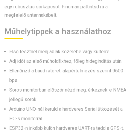
egy robusztus sorkapcsot. Finoman pattintsd rá a
megfelelő antennakábelt.
Műhelytippek a használathoz
Első tesztnél menj ablak közelébe vagy kültérre.
Adj időt az első műholdfixhez, főleg hidegindítás után.
Ellenőrizd a baud rate-et: alapértelmezés szerint 9600
bps.
Soros monitorban először nézd meg, érkeznek-e NMEA
jellegű sorok.
Arduino UNO-nál kerüld a hardveres Serial ütközését a
PC-s monitorral.
ESP32-n inkább külön hardveres UART-ra tedd a GPS-t.