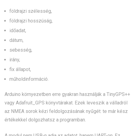
földrajzi szélesség,
földrajzi hosszúság,
időadat,
dátum,
sebesség,
irány,
fix állapot,
műholdinformáció.
Arduino környezetben erre gyakran használják a TinyGPS++
vagy Adafruit_GPS könyvtárakat. Ezek leveszik a válladról
az NMEA sorok kézi feldolgozásának nyűgét: te már kész
értékekkel dolgozhatsz a programban.
A modul nem USB-n adja az adatot, hanem UART-on. Ez