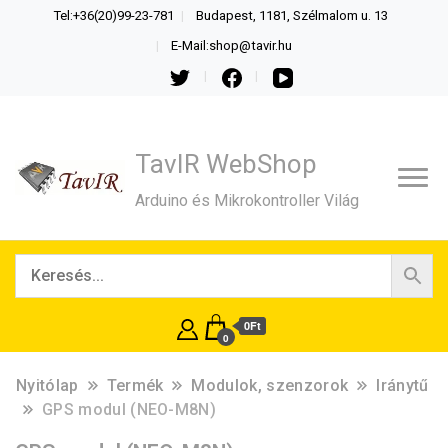
Tel:+36(20)99-23-781
Budapest, 1181, Szélmalom u. 13
E-Mail:shop@tavir.hu
TavIR WebShop
Arduino és Mikrokontroller Világ
0Ft
0
Nyitólap
Termék
Modulok, szenzorok
Iránytű
GPS modul (NEO-M8N)