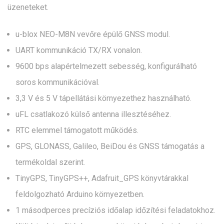
üzeneteket.
u-blox NEO-M8N vevőre épülő GNSS modul.
UART kommunikáció TX/RX vonalon.
9600 bps alapértelmezett sebesség, konfigurálható
soros kommunikációval.
3,3 V és 5 V tápellátási környezethez használható.
uFL csatlakozó külső antenna illesztéséhez.
RTC elemmel támogatott működés.
GPS, GLONASS, Galileo, BeiDou és GNSS támogatás a
termékoldal szerint.
TinyGPS, TinyGPS++, Adafruit_GPS könyvtárakkal
feldolgozható Arduino környezetben.
1 másodperces precíziós időalap időzítési feladatokhoz.