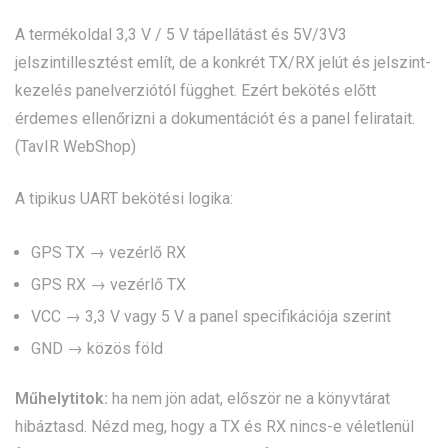
A termékoldal 3,3 V / 5 V tápellátást és 5V/3V3
jelszintillesztést említ, de a konkrét TX/RX jelút és jelszint-
kezelés panelverziótól függhet. Ezért bekötés előtt
érdemes ellenőrizni a dokumentációt és a panel feliratait.
(
TavIR WebShop
)
A tipikus UART bekötési logika:
GPS TX → vezérlő RX
GPS RX → vezérlő TX
VCC → 3,3 V vagy 5 V a panel specifikációja szerint
GND → közös föld
Műhelytitok:
ha nem jön adat, először ne a könyvtárat
hibáztasd. Nézd meg, hogy a TX és RX nincs-e véletlenül