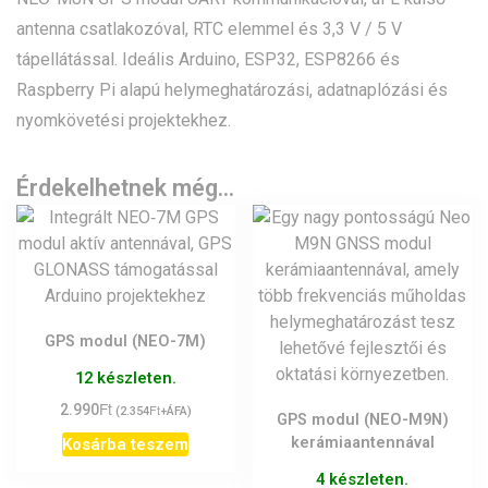
antenna csatlakozóval, RTC elemmel és 3,3 V / 5 V
tápellátással. Ideális Arduino, ESP32, ESP8266 és
Raspberry Pi alapú helymeghatározási, adatnaplózási és
nyomkövetési projektekhez.
Érdekelhetnek még…
GPS modul (NEO-7M)
12 készleten.
Ft
2.990
Ft
(
2.354
+ÁFA)
GPS modul (NEO-M9N)
kerámiaantennával
Kosárba teszem
4 készleten.