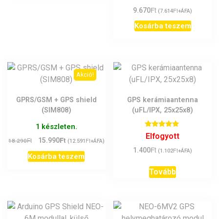
Ft
9.670
Ft
(
7.614
+ÁFA)
Kosárba teszem
Akció!
GPRS/GSM + GPS shield
GPS kerámiaantenna
(SIM808)
(uFL/IPX, 25x25x8)
1 készleten.
Értékelés:
Elfogyott
Ft
Original
Current
5.00
Ft
15.990
Ft
18.290
(
12.591
+ÁFA)
/ 5
Ft
price
price
1.400
Ft
(
1.102
+ÁFA)
Kosárba teszem
was:
is:
18.290Ft.
15.990Ft.
Tovább