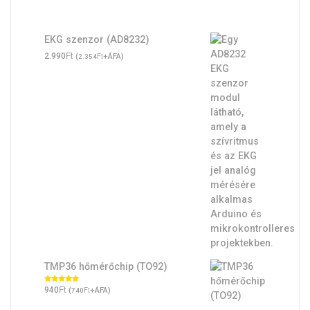
EKG szenzor (AD8232)
Ft
2.990
(
Ft
+ÁFA)
2.354
TMP36 hőmérőchip (TO92)
Ft
Értékelés:
940
(
Ft
+ÁFA)
740
5.00
/ 5