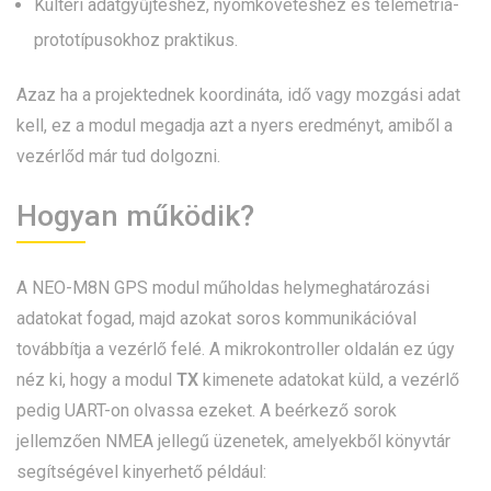
Kültéri adatgyűjtéshez, nyomkövetéshez és telemetria-
prototípusokhoz praktikus.
Azaz ha a projektednek koordináta, idő vagy mozgási adat
kell, ez a modul megadja azt a nyers eredményt, amiből a
vezérlőd már tud dolgozni.
Hogyan működik?
A NEO-M8N GPS modul műholdas helymeghatározási
adatokat fogad, majd azokat soros kommunikációval
továbbítja a vezérlő felé. A mikrokontroller oldalán ez úgy
néz ki, hogy a modul
TX
kimenete adatokat küld, a vezérlő
pedig UART-on olvassa ezeket. A beérkező sorok
jellemzően NMEA jellegű üzenetek, amelyekből könyvtár
segítségével kinyerhető például: