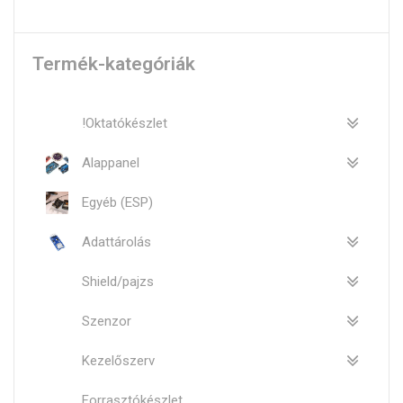
Termék-kategóriák
!Oktatókészlet
Alappanel
Egyéb (ESP)
Adattárolás
Shield/pajzs
Szenzor
Kezelőszerv
Forrasztókészlet