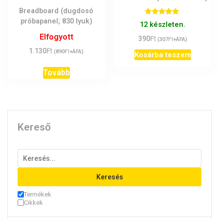
Breadboard (dugdosó
próbapanel; 830 lyuk)
Értékelés:
12 készleten.
5.00
/ 5
Elfogyott
Ft
390
Ft
(
307
+ÁFA)
Ft
1.130
Ft
(
890
+ÁFA)
Kosárba teszem
Tovább
Kereső
Keresés
Termékek
Cikkek