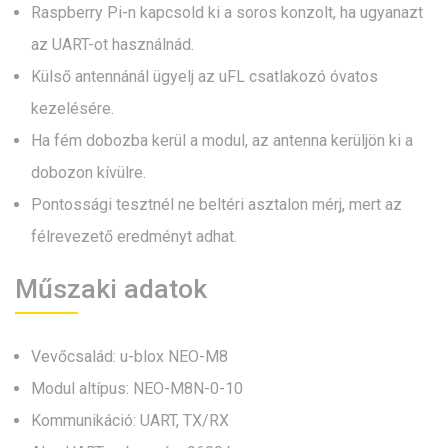
Raspberry Pi-n kapcsold ki a soros konzolt, ha ugyanazt
az UART-ot használnád.
Külső antennánál ügyelj az uFL csatlakozó óvatos
kezelésére.
Ha fém dobozba kerül a modul, az antenna kerüljön ki a
dobozon kívülre.
Pontossági tesztnél ne beltéri asztalon mérj, mert az
félrevezető eredményt adhat.
Műszaki adatok
Vevőcsalád: u-blox NEO-M8
Modul altípus: NEO-M8N-0-10
Kommunikáció: UART, TX/RX