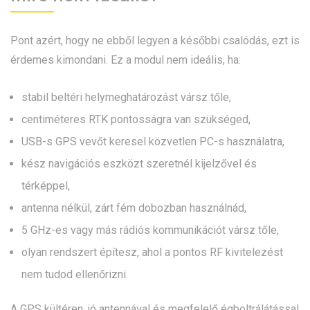
Pont azért, hogy ne ebből legyen a későbbi csalódás, ezt is
érdemes kimondani. Ez a modul nem ideális, ha:
stabil beltéri helymeghatározást vársz tőle,
centiméteres RTK pontosságra van szükséged,
USB-s GPS vevőt keresel közvetlen PC-s használatra,
kész navigációs eszközt szeretnél kijelzővel és
térképpel,
antenna nélkül, zárt fém dobozban használnád,
5 GHz-es vagy más rádiós kommunikációt vársz tőle,
olyan rendszert építesz, ahol a pontos RF kivitelezést
nem tudod ellenőrizni.
A GPS kültéren, jó antennával és megfelelő égboltrálátással