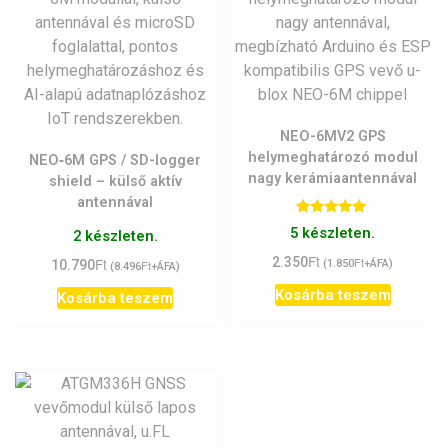
NEO-6MV2 GPS
helymeghatározó modul
NEO‑6M GPS / SD-logger
nagy kerámiaantennával
shield – külső aktív
antennával
Értékelés:
5 készleten.
2 készleten.
5.00
/ 5
Ft
2.350
Ft
Ft
(
1.850
+ÁFA)
10.790
Ft
(
8.496
+ÁFA)
Kosárba teszem
Kosárba teszem