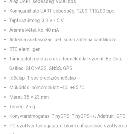
Alap UART sebesség: 9600 bps
Konfigurálható UART sebesség: 1200-115200 bps
Tápfeszültség: 3,3 V / 5 V
Áramfelvétel: kb. 40 mA
Antenna csatlakozás: uFL külső antenna csatlakozó
RTC elem: igen
Támogatott rendszerek a termékoldal szerint: BeiDou,
Galileo, GLONASS, GNSS, GPS
Időalap: 1 sec precíziós időalap
Működési hőmérséklet: -40…+85 °C
Méret: 35 × 23 mm
Tömeg: 25 g
Könyvtártámogatás: TinyGPS, TinyGPS++, Adafruit_GPS
PC szoftver támogatás: u-blox konfigurációs szoftveres