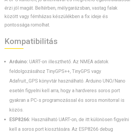
érzi jól magát. Beltérben, mélygarázsban, vastag falak
között vagy fémházas készülékben a fix ideje és
pontossága romolhat.
Kompatibilitás
Arduino:
UART-on illeszthető. Az NMEA adatok
feldolgozásához TinyGPS++, TinyGPS vagy
Adafruit_GPS könyvtár használható. Arduino UNO/Nano
esetén figyelni kell arra, hogy a hardveres soros port
gyakran a PC-s programozással és soros monitorral is
közös.
ESP8266:
Használható UART-on, de itt különösen figyelni
kell a soros port kiosztására. Az ESP8266 debug