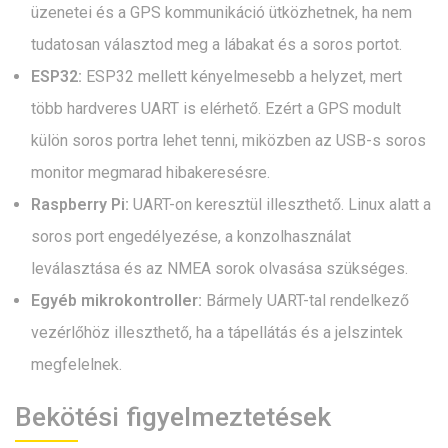
üzenetei és a GPS kommunikáció ütközhetnek, ha nem
tudatosan választod meg a lábakat és a soros portot.
ESP32:
ESP32 mellett kényelmesebb a helyzet, mert
több hardveres UART is elérhető. Ezért a GPS modult
külön soros portra lehet tenni, miközben az USB-s soros
monitor megmarad hibakeresésre.
Raspberry Pi:
UART-on keresztül illeszthető. Linux alatt a
soros port engedélyezése, a konzolhasználat
leválasztása és az NMEA sorok olvasása szükséges.
Egyéb mikrokontroller:
Bármely UART-tal rendelkező
vezérlőhöz illeszthető, ha a tápellátás és a jelszintek
megfelelnek.
Bekötési figyelmeztetések