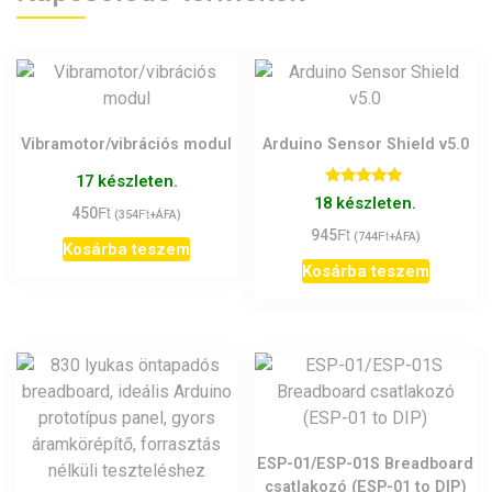
Vibramotor/vibrációs modul
Arduino Sensor Shield v5.0
17 készleten.
Értékelés:
18 készleten.
Ft
5.00
450
Ft
(
354
+ÁFA)
/ 5
Ft
945
Ft
(
744
+ÁFA)
Kosárba teszem
Kosárba teszem
ESP-01/ESP-01S Breadboard
csatlakozó (ESP-01 to DIP)