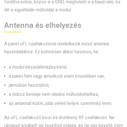
fordítva kötve, közös-e a GND, megfelelő-e a baud rate, és
lát-e egyáltalán műholdat a modul.
Antenna és elhelyezés
A panel uFL csatlakozóval rendelkezik külső antenna
használatához. Ez különösen akkor hasznos, ha:
a modul készülékházba kerül,
a panel fém vagy árnyékoló elem közelében van,
járműben használod,
a doboz belseje nem ideális műholdvételhez,
az antennát külön, jobb vételi helyre szeretnéd tenni.
Az uFL csatlakozó kicsi és érzékeny RF csatlakozó. Ne
rángasd a kábelt, ne feszítsd oldalra, és ne úgy kezeld, mint