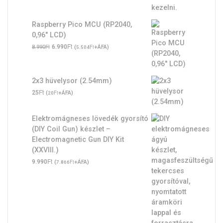
Raspberry Pico MCU (RP2040,
0,96" LCD)
Original
Ft
Current
Ft
6.990
(
Ft
+ÁFA)
8.990
5.504
price
price
was:
is:
8.990Ft.
6.990Ft.
2x3 hüvelysor (2.54mm)
Ft
25
(
Ft
+ÁFA)
20
Elektromágneses lövedék gyorsító
(DIY Coil Gun) készlet –
Electromagnetic Gun DIY Kit
(XXVIII.)
Ft
9.990
(
Ft
+ÁFA)
7.866