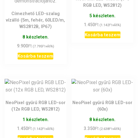
RGB LED, WS2812)
Címezhető LED-szalag
5 készleten.
vízálló (5m, fehér, 60LED/m,
Ft
1.450
Ft
(
1.142
+ÁFA)
WS2812B, IP67)
Kosárba teszem
8 készleten.
Ft
9.900
Ft
(
7.795
+ÁFA)
Kosárba teszem
NeoPixel gyűrű RGB LED-sor
NeoPixel gyűrű RGB LED-sor
(12x RGB LED, WS2812)
(60x)
1 készleten.
8 készleten.
Ft
Ft
1.450
Ft
3.350
Ft
(
1.142
+ÁFA)
(
2.638
+ÁFA)