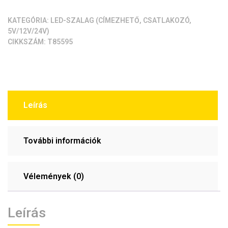
KATEGÓRIA:
LED-SZALAG (CÍMEZHETŐ, CSATLAKOZÓ,
5V/12V/24V)
CIKKSZÁM:
T85595
Leírás
További információk
Vélemények (0)
Leírás