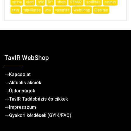
nyitva
oled
relé
RP
shop
STM32
szállítás
szünet
tavir
tápellátás
uno
vásárlás
WebShop
Élesítés
TavIR WebShop
→
Kapcsolat
→
Aktuális akciók
→
Újdonságok
→
TavIR Tudásbázis és cikkek
→
Impresszum
→
Gyakori kérdések (GYIK/FAQ)