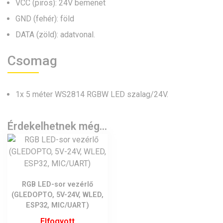
VCC (piros): 24V bemenet
GND (fehér): föld
DATA (zöld): adatvonal.
Csomag
1x 5 méter WS2814 RGBW LED szalag/24V.
Érdekelhetnek még…
RGB LED-sor vezérlő
(GLEDOPTO, 5V-24V, WLED,
ESP32, MIC/UART)
Elfogyott