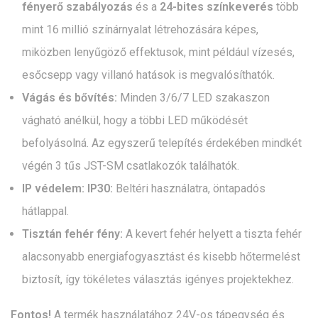
fényerő szabályozás
és a
24-bites színkeverés
több
mint 16 millió színárnyalat létrehozására képes,
miközben lenyűgöző effektusok, mint például vízesés,
esőcsepp vagy villanó hatások is megvalósíthatók.
Vágás és bővítés:
Minden 3/6/7 LED szakaszon
vágható anélkül, hogy a többi LED működését
befolyásolná. Az egyszerű telepítés érdekében mindkét
végén 3 tűs JST-SM csatlakozók találhatók.
IP védelem:
IP30:
Beltéri használatra, öntapadós
hátlappal.
Tisztán fehér fény:
A kevert fehér helyett a tiszta fehér
alacsonyabb energiafogyasztást és kisebb hőtermelést
biztosít, így tökéletes választás igényes projektekhez.
Fontos!
A termék használatához 24V-os tápegység és