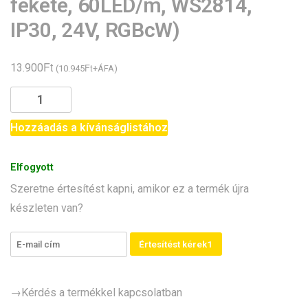
fekete, 60LED/m, WS2814,
IP30, 24V, RGBcW)
Ft
13.900
Ft
(
10.945
+ÁFA)
Címezhető
LED-
szalag
Hozzáadás a kívánságlistához
(5m,
fekete,
Elfogyott
60LED/m,
Szeretne értesítést kapni, amikor ez a termék újra
WS2814,
készleten van?
IP30,
24V,
RGBcW)
Értesítést kérek1
mennyiség
→Kérdés a termékkel kapcsolatban