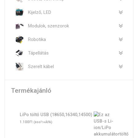
Kijelző, LED
Modulok, szenzorok
Robotika
Tápellátás
Szerelt kábel
Termékajánló
LiPo töltő USB (18650,16340,14500)
Ft
1.100
(
Ft
+ÁFA)
866