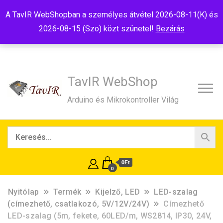
Tel:+36(20)99-23-781
Budapest, 1181, Szélmalom u. 13
A TavIR WebShopban a személyes átvétel 2026-08-11(K) és
E-Mail:shop@tavir.hu
2026-08-15 (Szo) közt szünetel!
Bezárás
TavIR WebShop
Arduino és Mikrokontroller Világ
0Ft
0
Nyitólap
Termék
Kijelző, LED
LED-szalag
(címezhető, csatlakozó, 5V/12V/24V)
Címezhető
LED-szalag (5m, fekete, 60LED/m, WS2814, IP30, 24V,