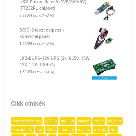
USB-Soros illesztő (1V8/3V3/5V)
[FT232RL chipset]
Ft
3.990
(
Ft
+ÁFA)
3.142
SOIC-8 teszt csipesz /
konverterpanel
Ft
1.990
(
Ft
+ÁFA)
1.567
LX2-BUPS-12V UPS (2x18650, 15W,
12V, 1.2A, USB-C)
Ft
1.590
(
Ft
+ÁFA)
1.252
Cikk címkék
buszrendszerek
ESP32
indulás
kijelző
kosár
készlet
készletinfo
lcd
MCU
memory
munka
műhely
nfc