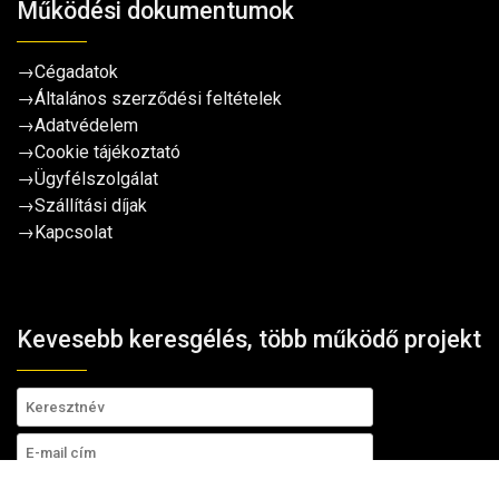
Működési dokumentumok
→
Cégadatok
→
Általános szerződési feltételek
→
Adatvédelem
→
Cookie tájékoztató
→
Ügyfélszolgálat
→
Szállítási díjak
→
Kapcsolat
Kevesebb keresgélés, több működő projekt
Hozzájárulok, hogy a TavIR WebShop a nevemet és e-