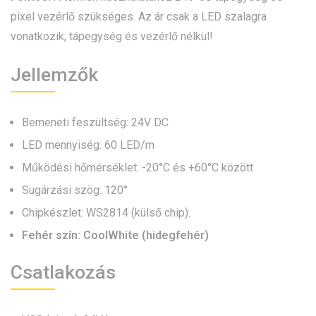
pixel vezérlő szükséges. Az ár csak a LED szalagra
vonatkozik, tápegység és vezérlő nélkül!
Jellemzők
Bemeneti feszültség: 24V DC
LED mennyiség: 60 LED/m
Működési hőmérséklet: -20°C és +60°C között
Sugárzási szög: 120°
Chipkészlet: WS2814 (külső chip).
Fehér szín: CoolWhite (hidegfehér)
Csatlakozás