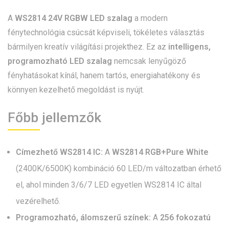
A
WS2814 24V RGBW LED szalag
a modern
fénytechnológia csúcsát képviseli, tökéletes választás
bármilyen kreatív világítási projekthez. Ez az
intelligens,
programozható LED szalag
nemcsak lenyűgöző
fényhatásokat kínál, hanem tartós, energiahatékony és
könnyen kezelhető megoldást is nyújt.
Főbb jellemzők
Címezhető WS2814 IC:
A
WS2814 RGB+Pure White
(2400K/6500K) kombináció 60 LED/m változatban érhető
el, ahol minden 3/6/7 LED egyetlen WS2814 IC által
vezérelhető.
Programozható, álomszerű színek:
A
256 fokozatú