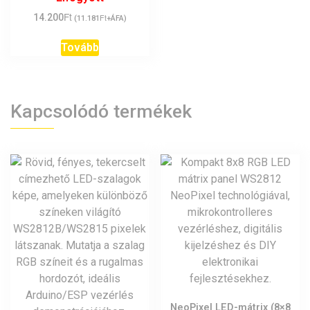
Ft
14.200
Ft
(
11.181
+ÁFA)
Tovább
Kapcsolódó termékek
NeoPixel LED-mátrix (8×8