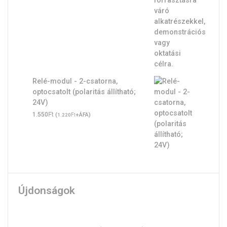
Relé-modul - 2-csatorna,
optocsatolt (polaritás állítható;
24V)
Ft
1.550
(
Ft
+ÁFA)
1.220
Újdonságok