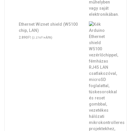
Ethernet Wiznet shield (W5100
chip, LAN)
Ft
2.890
(
Ft
+ÁFA)
2.276