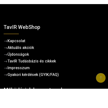
TavIR WebShop
→
Kapcsolat
→
Aktuális akciók
→
Újdonságok
→
TavIR Tudásbázis és cikkek
→
Impresszum
→
Gyakori kérdések (GYIK/FAQ)
Működési dokumentumok
→
Cégadatok
Kosárba teszem