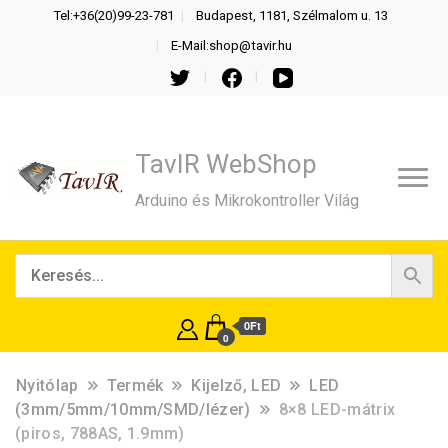
Tel:+36(20)99-23-781
Budapest, 1181, Szélmalom u. 13
E-Mail:shop@tavir.hu
TavIR WebShop
Arduino és Mikrokontroller Világ
0Ft
0
Nyitólap
Termék
Kijelző, LED
LED
(3mm/5mm/10mm/SMD/lézer)
8×8 LED-mátrix
(piros, 788AS, 1.9mm)