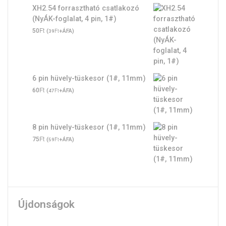
XH2.54 forrasztható csatlakozó
(NyÁK-foglalat, 4 pin, 1#)
Ft
50
(
Ft
+ÁFA)
39
6 pin hüvely-tüskesor (1#, 11mm)
Ft
60
(
Ft
+ÁFA)
47
8 pin hüvely-tüskesor (1#, 11mm)
Ft
75
(
Ft
+ÁFA)
59
Újdonságok