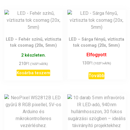
LED – Fehér színű, víztiszta
LED – Sárga fényű, víztiszta
tok csomag (20x, 5mm)
tok csomag (20x, 5mm)
Elfogyott
2 készleten.
Ft
Ft
130
Ft
210
Ft
(
102
+ÁFA)
(
165
+ÁFA)
Kosárba teszem
Tovább