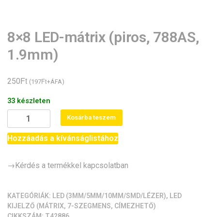
8×8 LED-mátrix (piros, 788AS,
1.9mm)
Ft
250
Ft
(
197
+ÁFA)
33 készleten
8x8
Kosárba teszem
LED-
mátrix
Hozzáadás a kívánságlistához
(piros,
788AS,
→Kérdés a termékkel kapcsolatban
1.9mm)
mennyiség
KATEGÓRIÁK:
LED (3MM/5MM/10MM/SMD/LÉZER)
,
LED
KIJELZŐ (MÁTRIX, 7-SZEGMENS, CÍMEZHETŐ)
CIKKSZÁM:
T42886