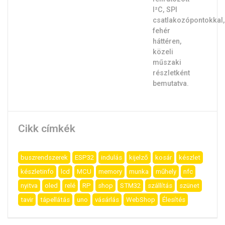
Cikk címkék
buszrendszerek
ESP32
indulás
kijelző
kosár
készlet
készletinfo
lcd
MCU
memory
munka
műhely
nfc
nyitva
oled
relé
RP
shop
STM32
szállítás
szünet
tavir
tápellátás
uno
vásárlás
WebShop
Élesítés