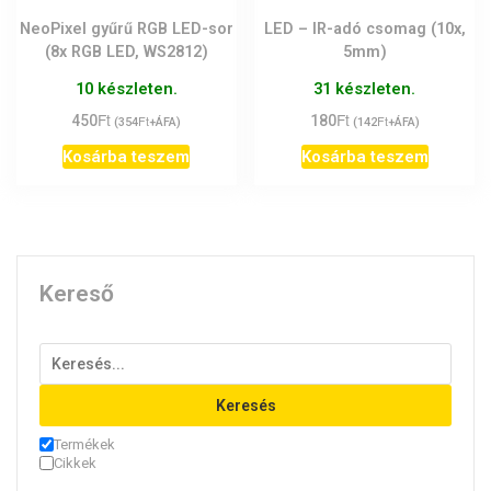
NeoPixel gyűrű RGB LED-sor
LED – IR-adó csomag (10x,
(8x RGB LED, WS2812)
5mm)
10 készleten.
31 készleten.
Ft
Ft
450
Ft
180
Ft
(
354
+ÁFA)
(
142
+ÁFA)
Kosárba teszem
Kosárba teszem
Kereső
Keresés
Termékek
Cikkek