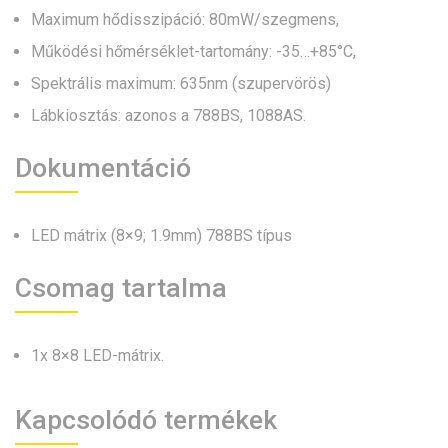
Maximum hődisszipáció: 80mW/szegmens,
Működési hőmérséklet-tartomány: -35…+85°C,
Spektrális maximum: 635nm (szupervörös)
Lábkiosztás: azonos a 788BS, 1088AS.
Dokumentáció
LED mátrix (8×9; 1.9mm) 788BS típus
Csomag tartalma
1x 8×8 LED-mátrix.
Kapcsolódó termékek