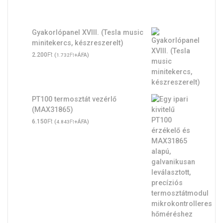
Gyakorlópanel XVIII. (Tesla music
minitekercs, készreszerelt)
Ft
2.200
(
Ft
+ÁFA)
1.732
PT100 termosztát vezérlő
(MAX31865)
Ft
6.150
(
Ft
+ÁFA)
4.843