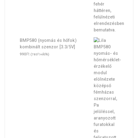
BMP580 (nyomás és hőfok)
kombinált szenzor [3.3/5V]
Ft
990
(
Ft
+ÁFA)
780