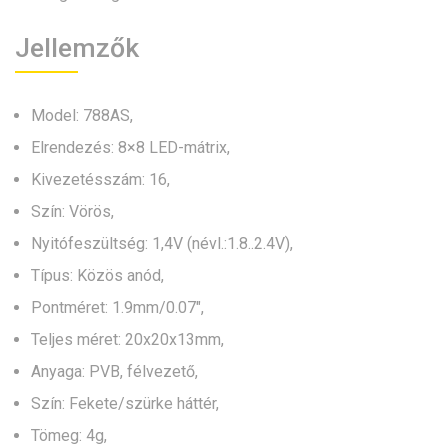
Jellemzők
Model: 788AS,
Elrendezés: 8×8 LED-mátrix,
Kivezetésszám: 16,
Szín: Vörös,
Nyitófeszültség: 1,4V (névl.:1.8..2.4V),
Típus: Közös anód,
Pontméret: 1.9mm/0.07″,
Teljes méret: 20x20x13mm,
Anyaga: PVB, félvezető,
Szín: Fekete/szürke háttér,
Tömeg: 4g,