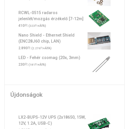
RCWL-0515 radaros
jelenlét/mozgás érzékelő [7-12m]
Ft
410
(
Ft
+ÁFA)
323
Nano Shield - Ethernet Shield
(ENC28J60 chip, LAN)
Ft
2.890
(
Ft
+ÁFA)
2.276
LED - Fehér csomag (20x, 3mm)
Ft
230
(
Ft
+ÁFA)
181
Újdonságok
LX2-BUPS-12V UPS (2x18650, 15W,
12V, 1.2A, USB-C)