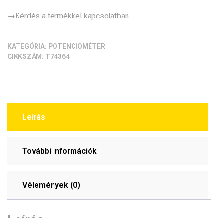
mennyiség
→Kérdés a termékkel kapcsolatban
KATEGÓRIA:
POTENCIOMÉTER
CIKKSZÁM:
T74364
Leírás
További információk
Vélemények (0)