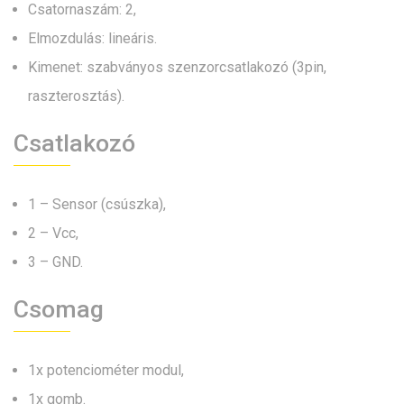
Csatornaszám: 2,
Elmozdulás: lineáris.
Kimenet: szabványos szenzorcsatlakozó (3pin,
raszterosztás).
Csatlakozó
1 – Sensor (csúszka),
2 – Vcc,
3 – GND.
Csomag
1x potenciométer modul,
1x gomb.