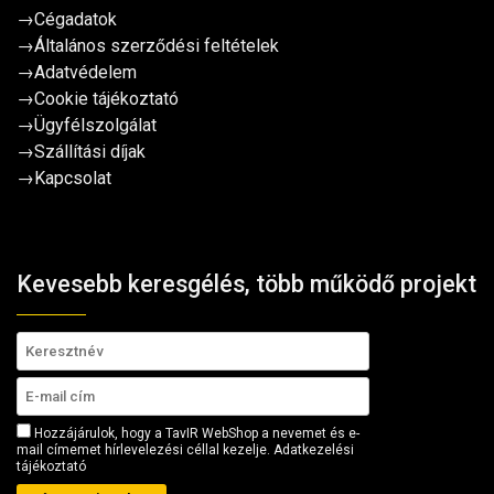
→
Cégadatok
→
Általános szerződési feltételek
→
Adatvédelem
→
Cookie tájékoztató
→
Ügyfélszolgálat
→
Szállítási díjak
→
Kapcsolat
Kevesebb keresgélés, több működő projekt
Hozzájárulok, hogy a TavIR WebShop a nevemet és e-
mail címemet hírlevelezési céllal kezelje.
Adatkezelési
tájékoztató