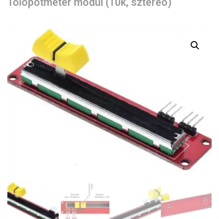
Tolópotméter modul (10k, sztereo)