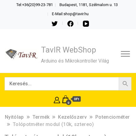
Tel:+36(20)99-23-781
Budapest, 1181, Szélmalom u. 13
E-Mail:shop@tavir.hu
TavIR WebShop
Arduino és Mikrokontroller Világ
0Ft
0
Nyitólap
Termék
Kezelőszerv
Potenciométer
Tolópotméter modul (10k, sztereo)