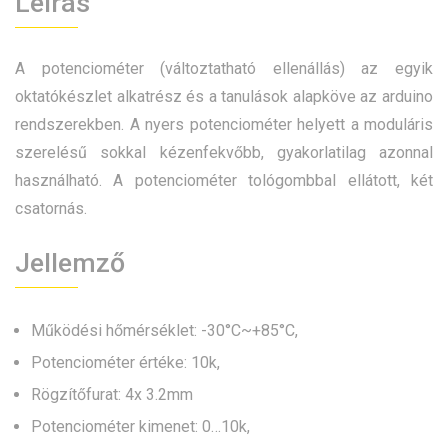
Leírás
A potenciométer (változtatható ellenállás) az egyik
oktatókészlet alkatrész és a tanulások alapköve az arduino
rendszerekben. A nyers potenciométer helyett a moduláris
szerelésű sokkal kézenfekvőbb, gyakorlatilag azonnal
használható. A potenciométer tológombbal ellátott, két
csatornás.
Jellemző
Működési hőmérséklet: -30°C~+85°C,
Potenciométer értéke: 10k,
Rögzítőfurat: 4x 3.2mm
Potenciométer kimenet: 0…10k,