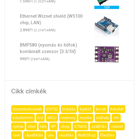
Ft
1.590
(
Ft
+ÁFA)
1.252
Ethernet Wiznet shield (W5100
chip, LAN)
Ft
2.890
(
Ft
+ÁFA)
2.276
BMP580 (nyomás és hőfok)
kombinált szenzor [3.3/5V]
Ft
990
(
Ft
+ÁFA)
780
Cikk címkék
buszrendszerek
ESP32
indulás
kijelző
kosár
készlet
készletinfo
lcd
MCU
memory
munka
műhely
nfc
nyitva
oled
relé
RP
shop
STM32
szállítás
szünet
tavir
tápellátás
uno
vásárlás
WebShop
Élesítés