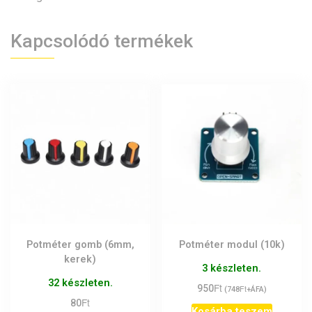
Kapcsolódó termékek
Potméter gomb (6mm,
Potméter modul (10k)
kerek)
3 készleten.
32 készleten.
Ft
950
Ft
(
748
+ÁFA)
Ft
80
Kosárba teszem