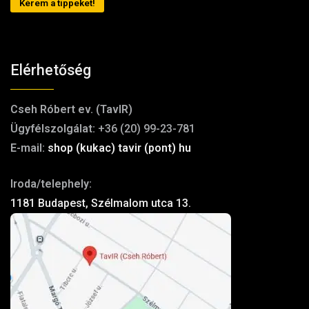
Kérem a tippeket!
Elérhetőség
Cseh Róbert ev. (TavIR)
Ügyfélszolgálat:
+36 (20) 99-23-781
E-mail:
shop (kukac) tavir (pont) hu
Iroda/telephely:
1181 Budapest, Szélmalom utca 13.