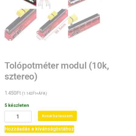
Tolópotméter modul (10k,
sztereo)
Ft
1.450
Ft
(
1.142
+ÁFA)
5 készleten
Tolópotméter
Kosárba teszem
modul
(10k,
Hozzáadás a kívánságlistához
sztereo)