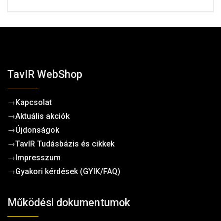
TavIR WebShop
→
Kapcsolat
→
Aktuális akciók
→
Újdonságok
→
TavIR Tudásbázis és cikkek
→
Impresszum
→
Gyakori kérdések (GYIK/FAQ)
Működési dokumentumok