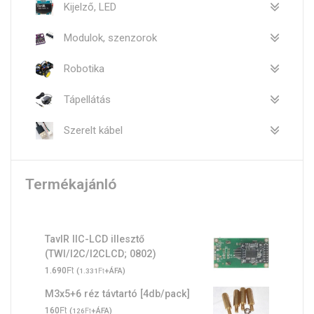
Kijelző, LED
Modulok, szenzorok
Robotika
Tápellátás
Szerelt kábel
Termékajánló
TavIR IIC-LCD illesztő
(TWI/I2C/I2CLCD; 0802)
Ft
1.690
(
Ft
+ÁFA)
1.331
M3x5+6 réz távtartó [4db/pack]
Ft
160
(
Ft
+ÁFA)
126