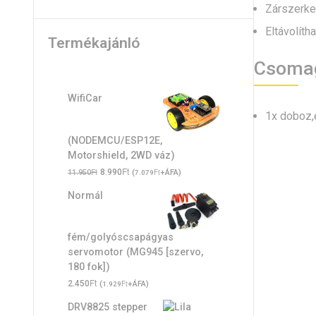
Zárszerkez
Eltávolíth
Termékajánló
Csoma
WifiCar
1x doboz,e
(NODEMCU/ESP12E,
Motorshield, 2WD váz)
Original
Ft
Current
Ft
8.990
(
Ft
+ÁFA)
11.950
7.079
price
price
Normál
was:
is:
11.950Ft.
8.990Ft.
fém/golyóscsapágyas
servomotor (MG945 [szervo,
180 fok])
Ft
2.450
(
Ft
+ÁFA)
1.929
DRV8825 stepper