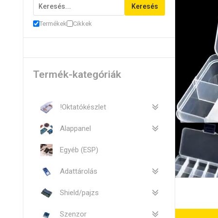
Keresés
Termékek
Cikkek
Termék-kategóriák
!Oktatókészlet
Alappanel
Egyéb (ESP)
Adattárolás
Shield/pajzs
Szenzor