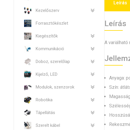
Leírás
Kezelőszerv
Leírás
Forrasztókészlet
Kiegészítők
A variálható
Kommunikáció
Jellem
Doboz, szerelőlap
Kijelző, LED
Anyaga: po
Szín: átlát
Modulok, szenzorok
Magasság
Robotika
Szélesség
Tápellátás
Hosszúsá
Rekeszmé
Szerelt kábel