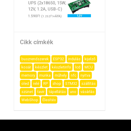
UPS (2x18650, 15W,
12V, 1.2A, USB-C)
Ft
1.590
(
Ft
+ÁFA)
1.252
Cikk címkék
buszrendszerek
ESP32
indulás
kijelző
kosár
készlet
készletinfo
lcd
MCU
memory
munka
műhely
nfc
nyitva
oled
relé
RP
shop
STM32
szállítás
szünet
tavir
tápellátás
uno
vásárlás
WebShop
Élesítés