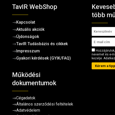
TavIR WebShop
Keveseb
több mű
→
Kapcsolat
→
Aktuális akciók
→
Újdonságok
→
TavIR Tudásbázis és cikkek
→
Impresszum
Hozzájárulok,
nevemet és e-ma
→
Gyakori kérdések (GYIK/FAQ)
kezelje.
Adatkez
Kérem a tipp
Működési
dokumentumok
→
Cégadatok
→
Általános szerződési feltételek
→
Adatvédelem