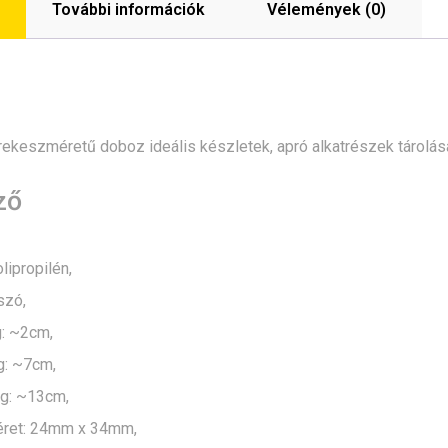
További információk
Vélemények (0)
 rekeszméretű doboz ideális készletek, apró alkatrészek tárolás
ző
lipropilén,
szó,
: ~2cm,
: ~7cm,
g: ~13cm,
ret: 24mm x 34mm,