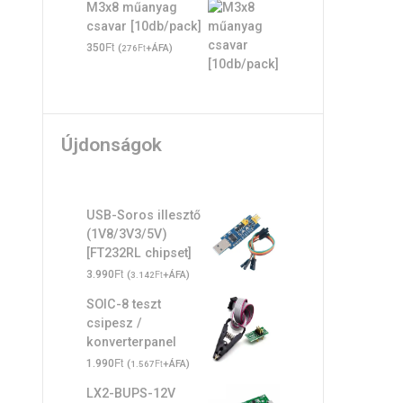
M3x8 műanyag
csavar [10db/pack]
Ft
350
(
Ft
+ÁFA)
276
Újdonságok
USB-Soros illesztő
(1V8/3V3/5V)
[FT232RL chipset]
Ft
3.990
(
Ft
+ÁFA)
3.142
SOIC-8 teszt
csipesz /
konverterpanel
Ft
1.990
(
Ft
+ÁFA)
1.567
LX2-BUPS-12V