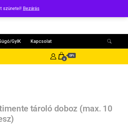
t szünetel!
Bezárás
Súgó/GyIK
Kapcsolat
0Ft
0
timente tároló doboz (max. 10
esz)