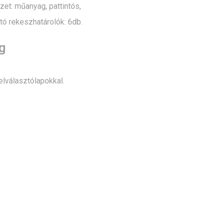
et: műanyag, pattintós,
ató rekeszhatárolók: 6db.
g
lválasztólapokkal.