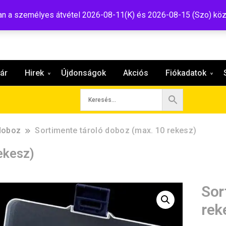
:shop@tavir.hu
 a személyes átvétel 2026-08-11(K) és 2026-08-15 (Szo) köz
ár
Hirek
Újdonságok
Akciós
Fiókadatok
doboz
Sortimente tároló doboz (max. 10 rekesz)
ekesz)
Sor
rek