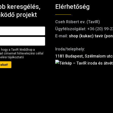
b keresgélés,
Elérhetőség
ködő projekt
Cseh Róbert ev. (TavIR)
Ügyfélszolgálat:
+36 (20) 99-2
E-mail:
shop (kukac) tavir (pon
Iroda/telephely:
 hogy a TavIR WebShop a
il címemet hírlevelezési céllal
1181 Budapest, Szélmalom utc
elési tájékoztató
eket!