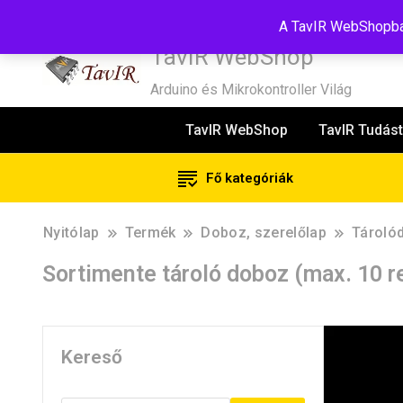
Tel:+36(20)99-23-781
Budapest, 1181, Szélmalom u. 13
E-Mail
A TavIR WebShopban
TavIR WebShop
Arduino és Mikrokontroller Világ
TavIR WebShop
TavIR Tudást
Fő kategóriák
Nyitólap
Termék
Doboz, szerelőlap
Tároló
Sortimente tároló doboz (max. 10 r
Kereső