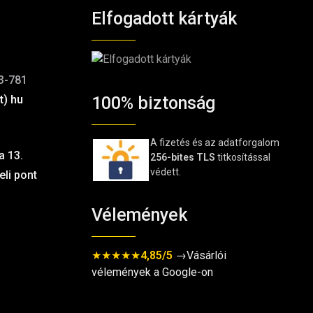
Elfogadott kártyák
3-781
t) hu
100% biztonság
A fizetés és az adatforgalom
a 13.
256-bites TLS
titkosítással
védett.
Vélemények
★★★★★
4,85/5
→Vásárlói
vélemények a Google-on