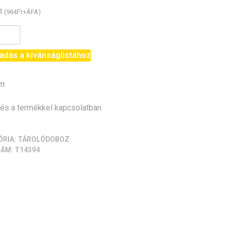
t
Ft
(
984
+ÁFA)
ente
adás a kívánságlistához
tt
)
iség
s a termékkel kapcsolatban
ÓRIA:
TÁROLÓDOBOZ
ZÁM:
T14394