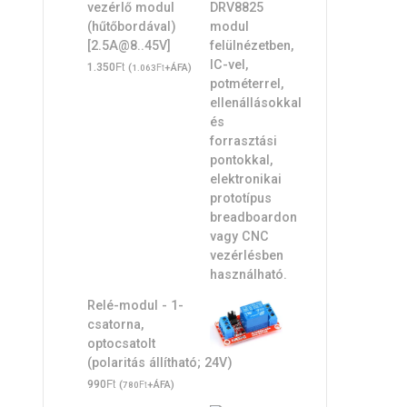
vezérlő modul
(hűtőbordával)
[2.5A@8..45V]
Ft
1.350
(
Ft
+ÁFA)
1.063
Relé-modul - 1-
csatorna,
optocsatolt
(polaritás állítható; 24V)
Ft
990
(
Ft
+ÁFA)
780