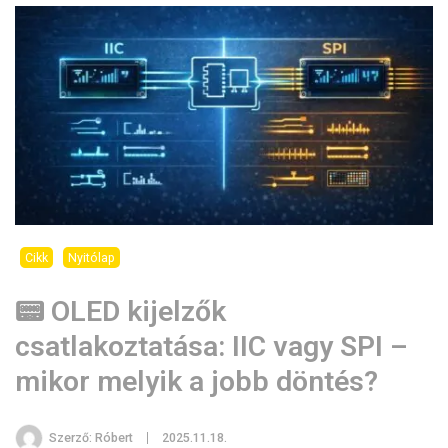
Cikk
Nyitólap
📟 OLED kijelzők
csatlakoztatása: IIC vagy SPI –
mikor melyik a jobb döntés?
Szerző:
Róbert
2025.11.18.