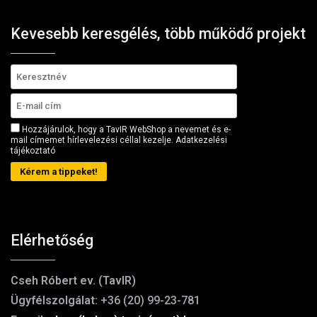
Kevesebb keresgélés, több működő projekt
Hozzájárulok, hogy a TavIR WebShop a nevemet és e-
mail címemet hírlevelezési céllal kezelje.
Adatkezelési
tájékoztató
Kérem a tippeket!
Elérhetőség
Cseh Róbert ev. (TavIR)
Ügyfélszolgálat:
+36 (20) 99-23-781