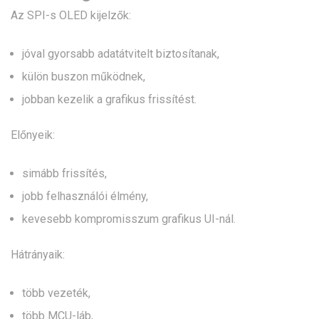
Az SPI-s OLED kijelzők:
jóval gyorsabb adatátvitelt biztosítanak,
külön buszon működnek,
jobban kezelik a grafikus frissítést.
Előnyeik:
simább frissítés,
jobb felhasználói élmény,
kevesebb kompromisszum grafikus UI-nál.
Hátrányaik:
több vezeték,
több MCU-láb,