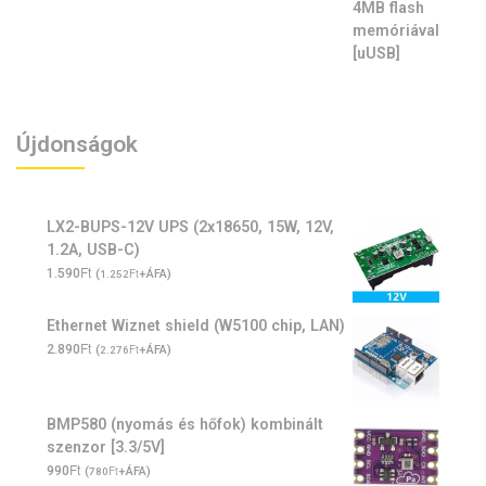
Újdonságok
LX2-BUPS-12V UPS (2x18650, 15W, 12V,
1.2A, USB-C)
Ft
1.590
(
Ft
+ÁFA)
1.252
Ethernet Wiznet shield (W5100 chip, LAN)
Ft
2.890
(
Ft
+ÁFA)
2.276
BMP580 (nyomás és hőfok) kombinált
szenzor [3.3/5V]
Ft
990
(
Ft
+ÁFA)
780