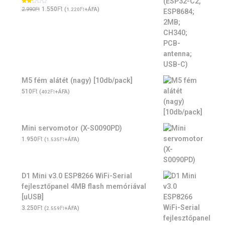
Original
Ft
Current
Ft
Értékelés:
1.550
(
Ft
+ÁFA)
2.990
1.220
2.00
/ 5
price
price
was:
is:
2.990Ft.
1.550Ft.
M5 fém alátét (nagy) [10db/pack]
Ft
510
(
Ft
+ÁFA)
402
Mini servomotor (X-S0090PD)
Ft
1.950
(
Ft
+ÁFA)
1.535
D1 Mini v3.0 ESP8266 WiFi-Serial
fejlesztőpanel 4MB flash memóriával
[uUSB]
Ft
3.250
(
Ft
+ÁFA)
2.559