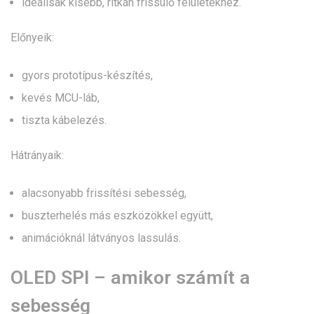
ideálisak kisebb, ritkán frissülő felületekhez.
Előnyeik:
gyors prototípus-készítés,
kevés MCU-láb,
tiszta kábelezés.
Hátrányaik:
alacsonyabb frissítési sebesség,
buszterhelés más eszközökkel együtt,
animációknál látványos lassulás.
OLED SPI – amikor számít a
sebesség