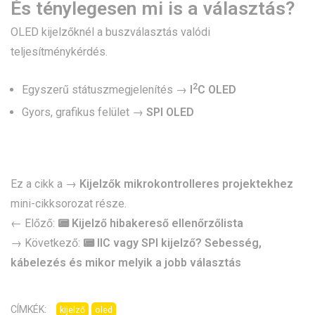
És ténylegesen mi is a választás?
OLED kijelzőknél a buszválasztás valódi
teljesítménykérdés.
2
Egyszerű státuszmegjelenítés →
I
C OLED
Gyors, grafikus felület →
SPI OLED
Ez a cikk a →
Kijelzők mikrokontrolleres projektekhez
mini-cikksorozat része.
← Előző:
📟 Kijelző hibakereső ellenőrzőlista
→ Következő:
📟 IIC vagy SPI kijelző? Sebesség,
kábelezés és mikor melyik a jobb választás
CÍMKÉK:
kijelző
oled