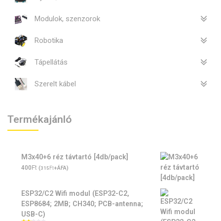
Modulok, szenzorok
Robotika
Tápellátás
Szerelt kábel
Termékajánló
M3x40+6 réz távtartó [4db/pack]
Ft
400
(
Ft
+ÁFA)
315
ESP32/C2 Wifi modul (ESP32-C2,
ESP8684; 2MB; CH340; PCB-antenna;
USB-C)