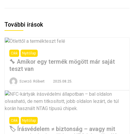
További írások
Cikk
Nyitólap
🔧 Amikor egy termék mögött már saját
teszt van
Szerző:
Róbert
2025.08.25.
Cikk
Nyitólap
🏷️ Írásvédelem ≠ biztonság – avagy mit