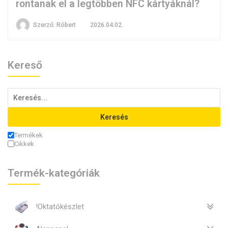
rontanak el a legtöbben NFC kártyáknál?
Szerző:
Róbert
2026.04.02.
Kereső
Keresés
Termékek
Cikkek
Termék-kategóriák
!Oktatókészlet