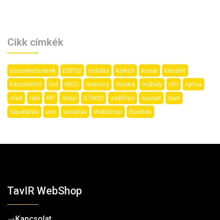
Cikk címkék
buszrendszerek
ESP32
indulás
kijelző
kosár
készlet
készletinfo
lcd
MCU
memory
munka
műhely
nfc
nyitva
oled
relé
RP
shop
STM32
szállítás
szünet
tavir
tápellátás
uno
vásárlás
WebShop
Élesítés
TavIR WebShop
→
Kapcsolat