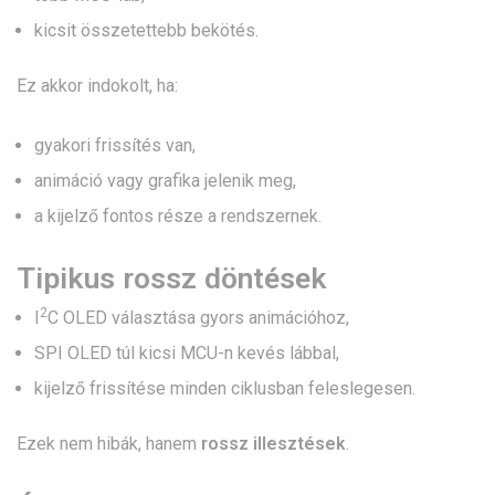
kicsit összetettebb bekötés.
Ez akkor indokolt, ha:
gyakori frissítés van,
animáció vagy grafika jelenik meg,
a kijelző fontos része a rendszernek.
Tipikus rossz döntések
2
I
C OLED választása gyors animációhoz,
SPI OLED túl kicsi MCU-n kevés lábbal,
kijelző frissítése minden ciklusban feleslegesen.
Ezek nem hibák, hanem
rossz illesztések
.