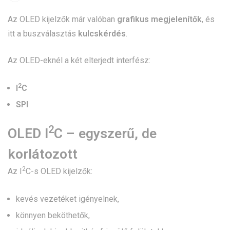
Az OLED kijelzők már valóban
grafikus megjelenítők
, és
itt a buszválasztás
kulcskérdés
.
Az OLED-eknél a két elterjedt interfész:
2
I
C
SPI
2
OLED I
C – egyszerű, de
korlátozott
2
Az I
C-s OLED kijelzők:
kevés vezetéket igényelnek,
könnyen beköthetők,