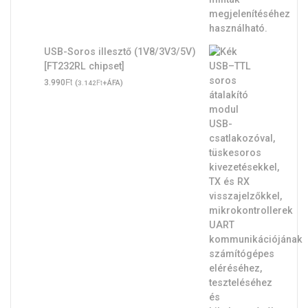
USB-Soros illesztő (1V8/3V3/5V)
[FT232RL chipset]
Ft
3.990
(
Ft
+ÁFA)
3.142