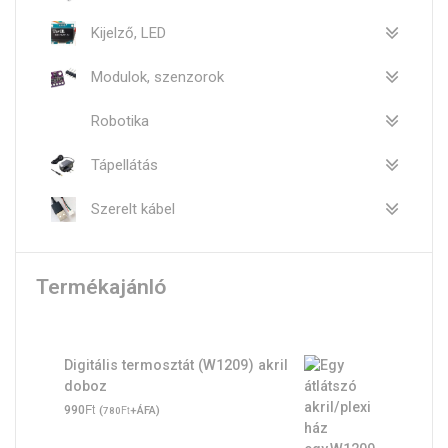
Kijelző, LED
Modulok, szenzorok
Robotika
Tápellátás
Szerelt kábel
Termékajánló
Digitális termosztát (W1209) akril
doboz
Ft
990
(
Ft
+ÁFA)
780