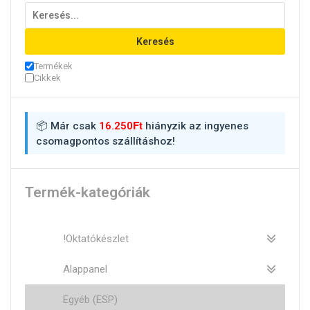
Keresés
Termékek
Cikkek
Ft
📦 Már csak
16.250
hiányzik az ingyenes
csomagpontos szállításhoz!
Termék-kategóriák
!Oktatókészlet
Alappanel
Egyéb (ESP)