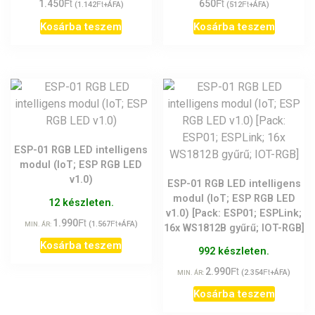
Ft
Ft
1.450
Ft
650
Ft
(
1.142
+ÁFA)
(
512
+ÁFA)
Kosárba teszem
Kosárba teszem
ESP-01 RGB LED intelligens
modul (IoT; ESP RGB LED
v1.0)
ESP-01 RGB LED intelligens
modul (IoT; ESP RGB LED
12 készleten.
v1.0) [Pack: ESP01; ESPLink;
Ft
1.990
Ft
(
1.567
+ÁFA)
MIN. ÁR:
16x WS1812B gyűrű; IOT-RGB]
Kosárba teszem
992 készleten.
Ft
2.990
Ft
(
2.354
+ÁFA)
MIN. ÁR:
Kosárba teszem