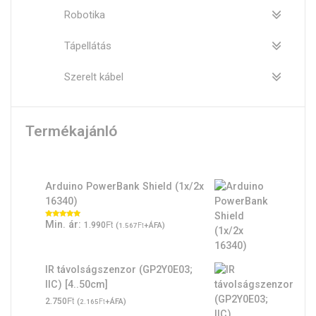
Robotika
Tápellátás
Szerelt kábel
Termékajánló
Arduino PowerBank Shield (1x/2x
16340)
Ft
Min. ár:
Értékelés:
1.990
(
Ft
+ÁFA)
1.567
5.00
/ 5
IR távolságszenzor (GP2Y0E03;
IIC) [4..50cm]
Ft
2.750
(
Ft
+ÁFA)
2.165