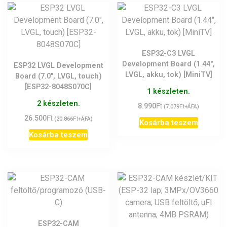
ESP32-C3 LVGL
Development Board (1.44″,
ESP32 LVGL Development
LVGL, akku, tok) [MiniTV]
Board (7.0″, LVGL, touch)
[ESP32-8048S070C]
1 készleten.
2 készleten.
Ft
8.990
Ft
(
7.079
+ÁFA)
Ft
26.500
Ft
(
20.866
+ÁFA)
Kosárba teszem
Kosárba teszem
ESP32-CAM