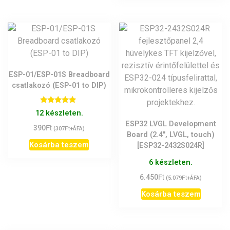
ESP-01/ESP-01S Breadboard
csatlakozó (ESP-01 to DIP)
Értékelés:
12 készleten.
5.00
/ 5
ESP32 LVGL Development
Ft
390
Ft
(
307
+ÁFA)
Board (2.4″, LVGL, touch)
Kosárba teszem
[ESP32-2432S024R]
6 készleten.
Ft
6.450
Ft
(
5.079
+ÁFA)
Kosárba teszem