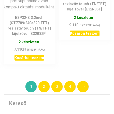
rezisztív touch (TN/TFT)
kijelzővel [E32R35T]
ESP32-E 3.2inch
2 készleten.
(ST7789/240×320 TFT)
Ft
9.110
Ft
(
7.173
+ÁFA)
rezisztív touch (TN/TFT)
Kosárba teszem
kijelzővel [E32R32P]
2 készleten.
Ft
7.110
Ft
(
5.598
+ÁFA)
Kosárba teszem
→
1
2
3
4
Kereső