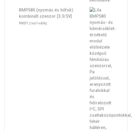
BMP580 (nyomás és hőfok)
kombinált szenzor [3.3/5V]
Ft
990
(
Ft
+ÁFA)
780