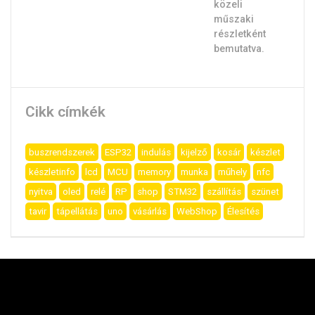
Cikk címkék
buszrendszerek
ESP32
indulás
kijelző
kosár
készlet
készletinfo
lcd
MCU
memory
munka
műhely
nfc
nyitva
oled
relé
RP
shop
STM32
szállítás
szünet
tavir
tápellátás
uno
vásárlás
WebShop
Élesítés