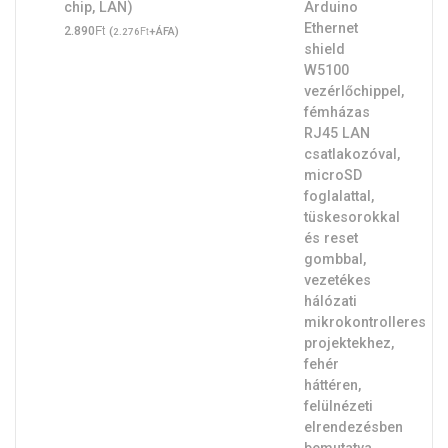
chip, LAN)
Ft
2.890
(
Ft
+ÁFA)
2.276