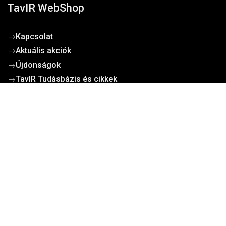
TavIR WebShop
→
Kapcsolat
→
Aktuális akciók
→
Újdonságok
→
TavIR Tudásbázis és cikkek
→
Impresszum
→
Gyakori kérdések (GYIK/FAQ)
Működési dokumentumok
→
Cégadatok
→
Általános szerződési feltételek
→
Adatvédelem
→
Cookie tájékoztató
→
Ügyfélszolgálat