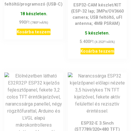
feltöltő/programozó (USB-C)
ESP32-CAM készlet/KIT
(ESP-32 lap; 3MPx/OV3660
18 készleten.
camera; USB feltöltő, uFl
Ft
990
Ft
(
780
+ÁFA)
antenna; 4MB PSRAM)
Kosárba teszem
5 készleten.
Ft
5.400
Ft
(
4.252
+ÁFA)
Kosárba teszem
ESP32-E 3.5inch
(ST7789/320×480 TFT)