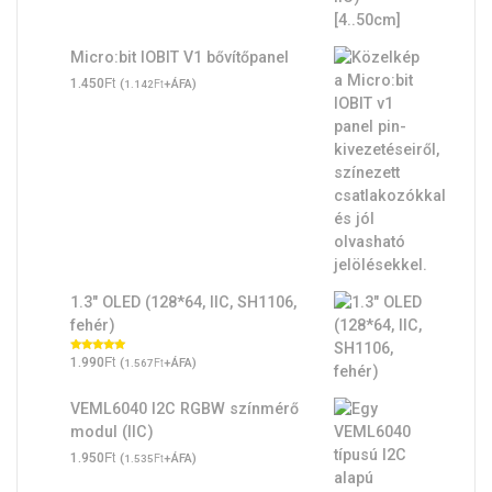
Micro:bit IOBIT V1 bővítőpanel
Ft
1.450
(
Ft
+ÁFA)
1.142
1.3" OLED (128*64, IIC, SH1106,
fehér)
Ft
Értékelés:
1.990
(
Ft
+ÁFA)
1.567
5.00
/ 5
VEML6040 I2C RGBW színmérő
modul (IIC)
Ft
1.950
(
Ft
+ÁFA)
1.535